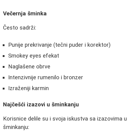
Večernja šminka
Često sadrži:
Punije prekrivanje (tečni puder i korektor)
Smokey eyes efekat
Naglašene obrve
Intenzivnije rumenilo i bronzer
Izraženiji karmin
Najčešći izazovi u šminkanju
Korisnice delile su i svoja iskustva sa izazovima u
šminkanju: