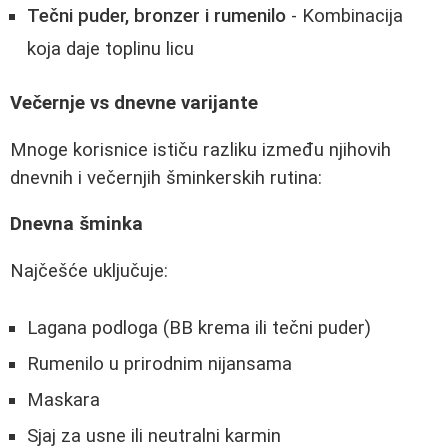
Tečni puder, bronzer i rumenilo
- Kombinacija
koja daje toplinu licu
Večernje vs dnevne varijante
Mnoge korisnice ističu razliku između njihovih
dnevnih i večernjih šminkerskih rutina:
Dnevna šminka
Najčešće uključuje:
Lagana podloga (BB krema ili tečni puder)
Rumenilo u prirodnim nijansama
Maskara
Sjaj za usne ili neutralni karmin