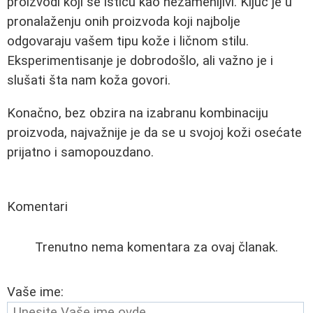
proizvodi koji se ističu kao nezamenljivi. Ključ je u
pronalaženju onih proizvoda koji najbolje
odgovaraju vašem tipu kože i ličnom stilu.
Eksperimentisanje je dobrodošlo, ali važno je i
slušati šta nam koža govori.
Konačno, bez obzira na izabranu kombinaciju
proizvoda, najvažnije je da se u svojoj koži osećate
prijatno i samopouzdano.
Komentari
Trenutno nema komentara za ovaj članak.
Vaše ime: