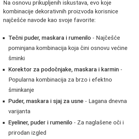
Na osnovu prikupljenih iskustava, evo koje
kombinacije dekorativnih proizvoda korisnice
najčešće navode kao svoje favorite:
Tečni puder, maskara i rumenilo
- Najčešće
pominjana kombinacija koja čini osnovu većine
šminki
Korektor za podočnjake, maskara i karmin
-
Popularna kombinacija za brzo i efektno
šminkanje
Puder, maskara i sjaj za usne
- Lagana dnevna
varijanta
Eyeliner, puder i rumenilo
- Za naglašene oči i
prirodan izgled