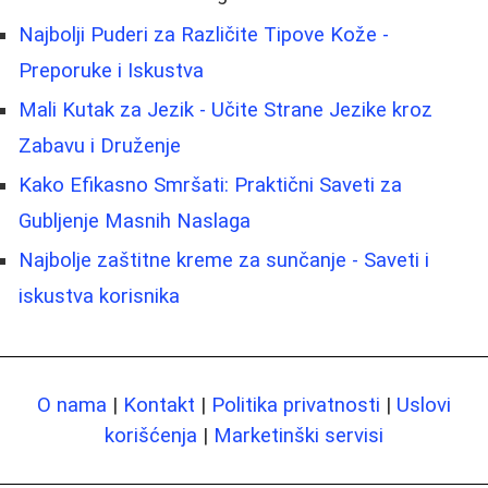
Najbolji Puderi za Različite Tipove Kože -
Preporuke i Iskustva
Mali Kutak za Jezik - Učite Strane Jezike kroz
Zabavu i Druženje
Kako Efikasno Smršati: Praktični Saveti za
Gubljenje Masnih Naslaga
Najbolje zaštitne kreme za sunčanje - Saveti i
iskustva korisnika
O nama
|
Kontakt
|
Politika privatnosti
|
Uslovi
korišćenja
|
Marketinški servisi