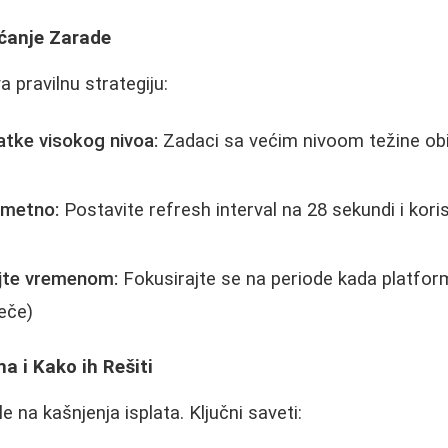
ećanje Zarade
 pravilnu strategiju:
datke visokog nivoa:
Zadaci sa većim nivoom težine ob
ametno:
Postavite refresh interval na 28 sekundi i kori
ajte vremenom:
Fokusirajte se na periode kada platfor
veče)
a i Kako ih Rešiti
e na kašnjenja isplata. Ključni saveti: