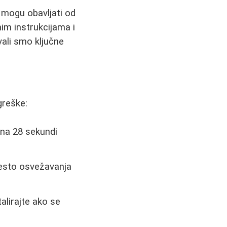
mogu obavljati od
im instrukcijama i
vali smo ključne
greške:
 na 28 sekundi
esto osvežavanja
talirajte ako se