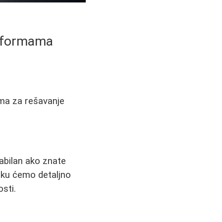
atformama
ma za rešavanje
abilan ako znate
nku ćemo detaljno
osti.