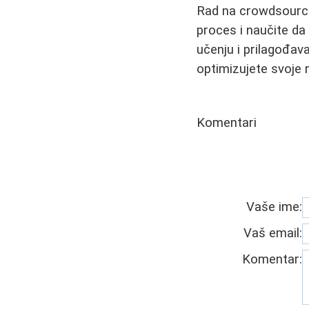
Rad na crowdsourcin
proces i naučite da
učenju i prilagođav
optimizujete svoje 
Komentari
Vaše ime:
Vaš email:
Komentar: