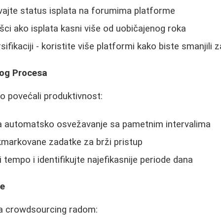
ajte status isplata na forumima platforme
ršci ako isplata kasni više od uobičajenog roka
sifikaciji - koristite više platformi kako biste smanjili
nog Procesa
o povećali produktivnost:
 za automatsko osvežavanje sa pametnim intervalima
kmarkovane zadatke za brži pristup
i tempo i identifikujte najefikasnije periode dana
ke
sa crowdsourcing radom: