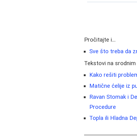
Pročitajte i...
Sve što treba da zna
Tekstovi na srodnim
Kako rešiti problem
Matične ćelije iz 
Ravan Stomak i Def
Procedure
Topla ili Hladna D