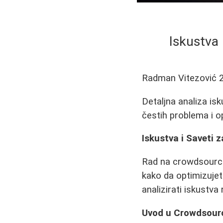
Iskustva
Radman Vitezović
Detaljna analiza i
čestih problema i o
Iskustva i Saveti
Rad na crowdsourcin
kako da optimizuje
analizirati iskustva
Uvod u Crowdsour