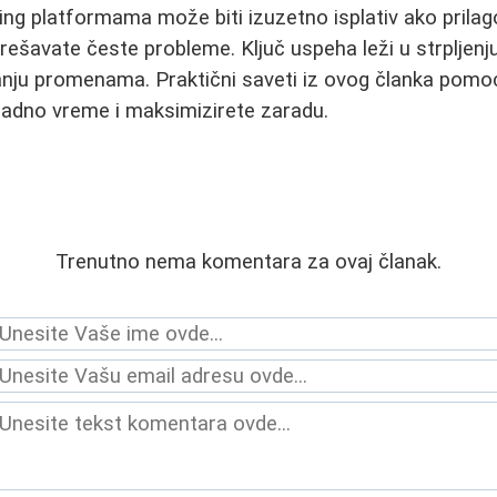
g platformama može biti izuzetno isplativ ako prilago
 rešavate česte probleme. Ključ uspeha leži u strpljenj
anju promenama. Praktični saveti iz ovog članka pomo
radno vreme i maksimizirete zaradu.
Trenutno nema komentara za ovaj članak.