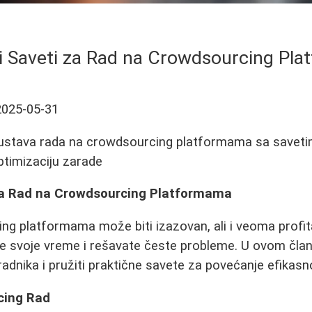
 i Saveti za Rad na Crowdsourcing Pl
2025-05-31
skustava rada na crowdsourcing platformama sa saveti
ptimizaciju zarade
 za Rad na Crowdsourcing Platformama
g platformama može biti izazovan, ali i veoma profit
te svoje vreme i rešavate česte probleme. U ovom čla
 radnika i pružiti praktične savete za povećanje efikasn
cing Rad