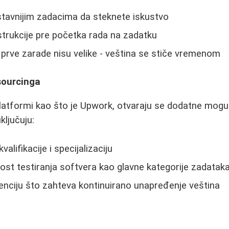
stavnijim zadacima da steknete iskustvo
nstrukcije pre početka rada na zadatku
prve zarade nisu velike - veština se stiče vremenom
ourcinga
latformi kao što je Upwork, otvaraju se dodatne moguć
ključuju:
alifikacije i specijalizaciju
st testiranja softvera kao glavne kategorije zadatak
nciju što zahteva kontinuirano unapređenje veština