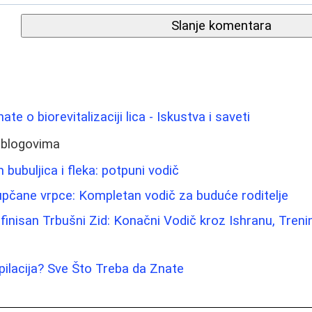
Slanje komentara
te o biorevitalizaciji lica - Iskustva i saveti
 blogovima
 bubuljica i fleka: potpuni vodič
pupčane vrpce: Kompletan vodič za buduće roditelje
inisan Trbušni Zid: Konačni Vodič kroz Ishranu, Treni
epilacija? Sve Što Treba da Znate