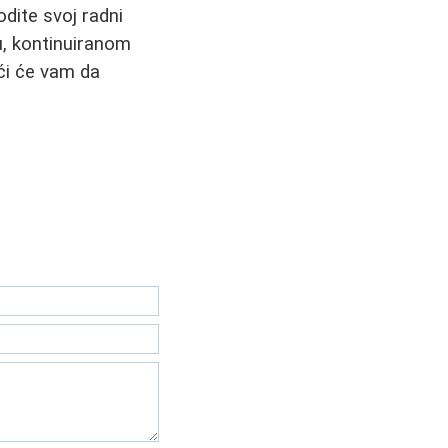
dite svoj radni
u, kontinuiranom
ći će vam da