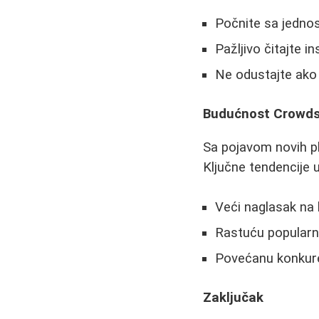
Počnite sa jedno
Pažljivo čitajte i
Ne odustajte ako 
Budućnost Crowds
Sa pojavom novih p
Ključne tendencije u
Veći naglasak na kv
Rastuću popularno
Povećanu konkure
Zaključak