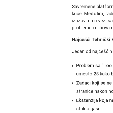
Savremene platform
kuće. Međutim, radn
izazovima u vezi sa
probleme i njihova 
Najčešći Tehnički 
Jedan od najčešćih 
Problem sa "Too
umesto 25 kako bi
Zadaci koji se n
stranice nakon n
Ekstenzija koja ne
stalno gasi