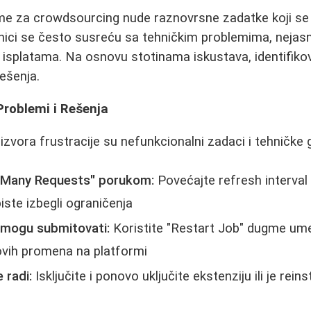
e za crowdsourcing nude raznovrsne zadatke koji se 
ici se često susreću sa tehničkim problemima, nejasn
 isplatama. Na osnovu stotinama iskustava, identifiko
rešenja.
Problemi i Rešenja
izvora frustracije su nefunkcionalni zadaci i tehničke 
 Many Requests" porukom:
Povećajte refresh interval
ste izbegli ograničenja
e mogu submitovati:
Koristite "Restart Job" dugme um
ovih promena na platformi
 radi:
Isključite i ponovo uključite ekstenziju ili je reins