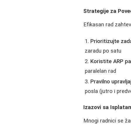
Strategije za Pov
Efikasan rad zahteva
Prioritizujte za
zaradu po satu
Koristite ARP p
paralelan rad
Pravilno upravlj
posla (jutro i pred
Izazovi sa Isplatam
Mnogi radnici se žal