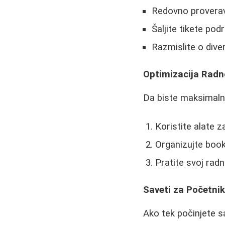
Redovno proverav
Šaljite tikete pod
Razmislite o diver
Optimizacija Rad
Da biste maksimaln
Koristite alate
Organizujte boo
Pratite svoj radn
Saveti za Početni
Ako tek počinjete 