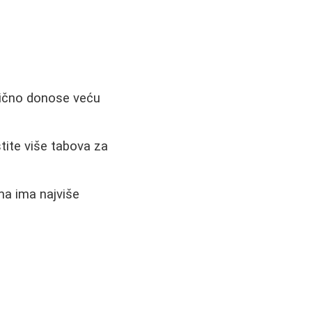
ično donose veću
stite više tabova za
ma ima najviše