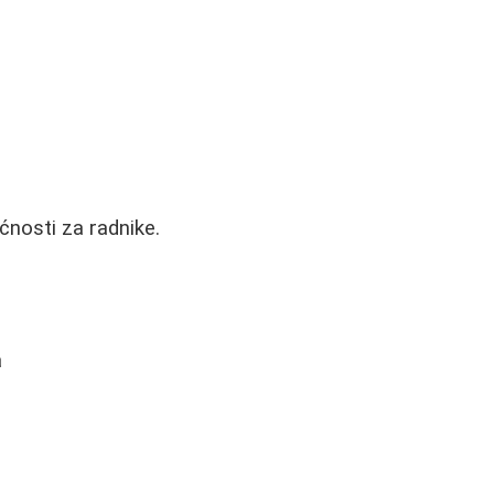
nosti za radnike.
a