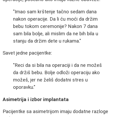
"Imao sam krštenje tačno sedam dana
nakon operacije. Da li ću moći da držim
bebu tokom ceremonije? Nakon 7 dana
sam bila bolje, ali mislim da ne bih bila u
stanju da držim dete u rukama."
Savet jedne pacijentke:
"Reci da si bila na operaciji i da ne možeš
da držiš bebu. Bolje odloži operaciju ako
možeš, jer ne želiš dodatni stres u
oporavku."
Asimetrija i izbor implantata
Pacijentke sa asimetrijom imaju dodatne razloge