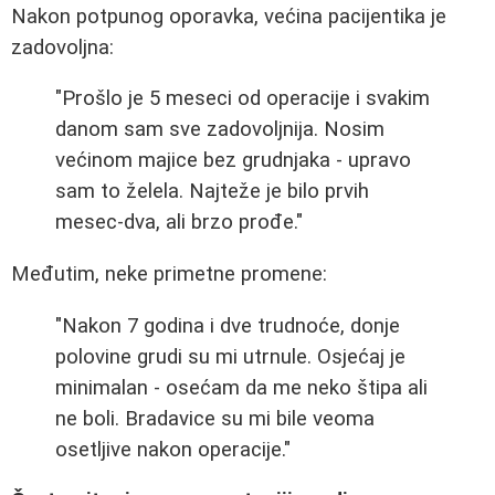
Nakon potpunog oporavka, većina pacijentika je
zadovoljna:
"Prošlo je 5 meseci od operacije i svakim
danom sam sve zadovoljnija. Nosim
većinom majice bez grudnjaka - upravo
sam to želela. Najteže je bilo prvih
mesec-dva, ali brzo prođe."
Međutim, neke primetne promene:
"Nakon 7 godina i dve trudnoće, donje
polovine grudi su mi utrnule. Osjećaj je
minimalan - osećam da me neko štipa ali
ne boli. Bradavice su mi bile veoma
osetljive nakon operacije."