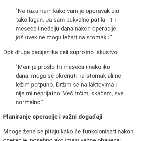
"Ne razumem kako vam je oporavak bio
tako lagan. Ja sam bukvalno patila - tri
meseca i nedelju dana nakon operacije
još uvek ne mogu ležati na stomaku."
Dok druga pacijentka deli suprotno iskustvo:
"Meni je prošlo tri meseca i nekoliko
dana, mogu se okrenuti na stomak ali ne
ležim potpuno. Držim se na laktovima i
nije mi neprijatno. Već trčim, skačem, sve
normalno."
Planiranje operacije i važni događaji
Mnoge žene se pitaju kako će funkcionisati nakon
operacije, posebno ako imaju važne obaveze: