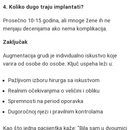
4. Koliko dugo traju implantati?
Prosečno 10-15 godina, ali mnoge žene ih ne
menjaju decenijama ako nema komplikacija.
Zaključak
Augmentacija grudi je individualno iskustvo koje
varira od osobe do osobe. Ključ uspeha leži u:
Pažljivom izboru hirurga sa iskustvom
Realnim očekivanjima o veličini i obliku
Spremnosti na period oporavka
Dugoročnoj njezi i pravilnim kontrolama
Kao što jedna pacijentka kaže: "Bila sam u dvoumici