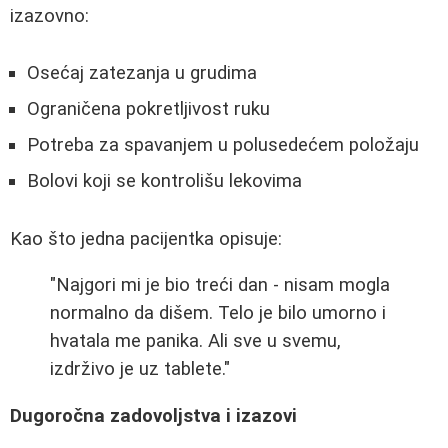
izazovno:
Osećaj zatezanja u grudima
Ograničena pokretljivost ruku
Potreba za spavanjem u polusedećem položaju
Bolovi koji se kontrolišu lekovima
Kao što jedna pacijentka opisuje:
"Najgori mi je bio treći dan - nisam mogla
normalno da dišem. Telo je bilo umorno i
hvatala me panika. Ali sve u svemu,
izdrživo je uz tablete."
Dugoročna zadovoljstva i izazovi