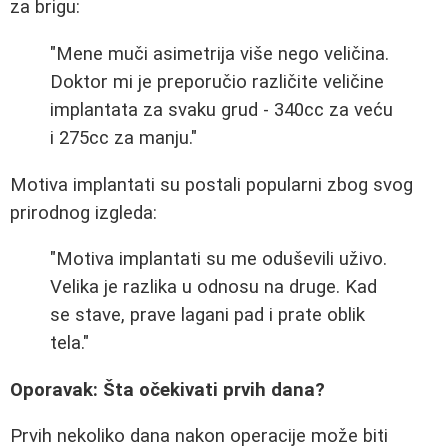
za brigu:
"Mene muči asimetrija više nego veličina.
Doktor mi je preporučio različite veličine
implantata za svaku grud - 340cc za veću
i 275cc za manju."
Motiva implantati su postali popularni zbog svog
prirodnog izgleda:
"Motiva implantati su me oduševili uživo.
Velika je razlika u odnosu na druge. Kad
se stave, prave lagani pad i prate oblik
tela."
Oporavak: Šta očekivati prvih dana?
Prvih nekoliko dana nakon operacije može biti