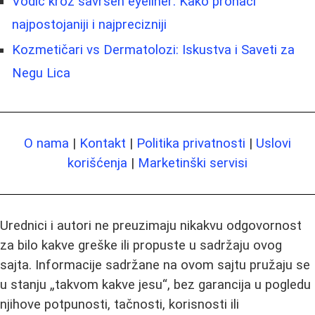
Vodič kroz savršen eyeliner: Kako pronaći
najpostojaniji i najprecizniji
Kozmetičari vs Dermatolozi: Iskustva i Saveti za
Negu Lica
O nama
|
Kontakt
|
Politika privatnosti
|
Uslovi
korišćenja
|
Marketinški servisi
Urednici i autori ne preuzimaju nikakvu odgovornost
za bilo kakve greške ili propuste u sadržaju ovog
sajta. Informacije sadržane na ovom sajtu pružaju se
u stanju „takvom kakve jesu“, bez garancija u pogledu
njihove potpunosti, tačnosti, korisnosti ili