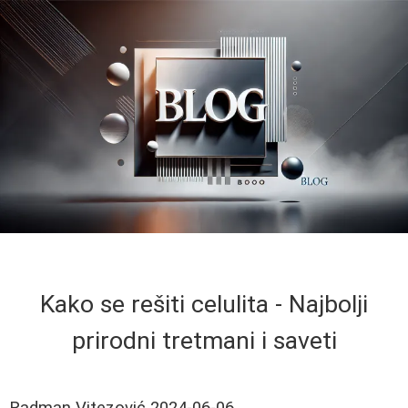
Kako se rešiti celulita - Najbolji
prirodni tretmani i saveti
Radman Vitezović
2024-06-06