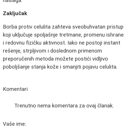
naslaga.
Zaključak
Borba protiv celulita zahteva sveobuhvatan pristup
koji uključuje spoljašnje tretmane, promenu ishrane
i redovnu fizičku aktivnost. Iako ne postoji instant
rešenje, strpljivom i doslednom primenom
preporučenih metoda možete postići vidljivo
poboljšanje stanja kože i smanjiti pojavu celulita.
Komentari
Trenutno nema komentara za ovaj članak.
Vaše ime: