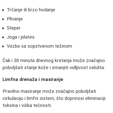
Trčanje ili brzo hodanje
Plivanje
Steper
Joga i pilates
Vezbe sa sopstvenom težinom
Čak i 30 minuta dnevnog kretanja može značajno
poboljšati stanje kože i smanjiti vidljivost celulita.
Limfna drenaža i masiranje
Pravilno masiranje može značajno poboljšati
cirkulaciju i limfni sistem, što doprinosi eliminaciji
toksina i viška tečnosti.