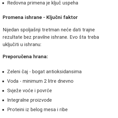
Redovna primena je ključ uspeha
Promena ishrane - Ključni faktor
Nijedan spoljašnji tretman neće dati trajne
rezultate bez pravilne ishrane. Evo šta treba
uključiti u ishranu:
Preporučena hrana:
Zeleni čaj - bogat antioksidansima
Voda - minimum 2 litre dnevno
Svježe voće i povrće
Integralne proizvode
Proteini iz belog mesa i ribe