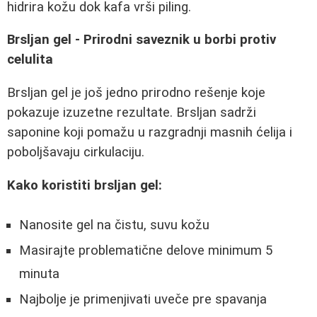
hidrira kožu dok kafa vrši piling.
Brsljan gel - Prirodni saveznik u borbi protiv
celulita
Brsljan gel je još jedno prirodno rešenje koje
pokazuje izuzetne rezultate. Brsljan sadrži
saponine koji pomažu u razgradnji masnih ćelija i
poboljšavaju cirkulaciju.
Kako koristiti brsljan gel:
Nanosite gel na čistu, suvu kožu
Masirajte problematične delove minimum 5
minuta
Najbolje je primenjivati uveče pre spavanja