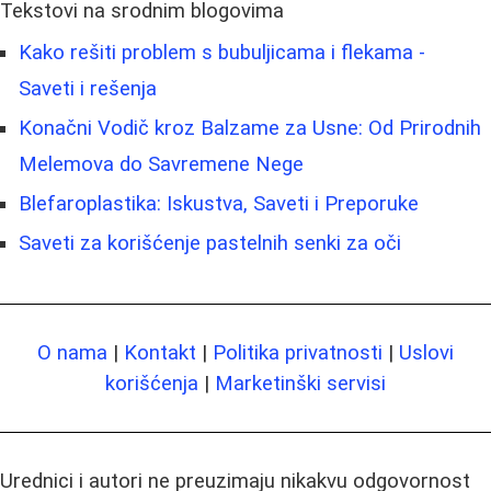
Tekstovi na srodnim blogovima
Kako rešiti problem s bubuljicama i flekama -
Saveti i rešenja
Konačni Vodič kroz Balzame za Usne: Od Prirodnih
Melemova do Savremene Nege
Blefaroplastika: Iskustva, Saveti i Preporuke
Saveti za korišćenje pastelnih senki za oči
O nama
|
Kontakt
|
Politika privatnosti
|
Uslovi
korišćenja
|
Marketinški servisi
Urednici i autori ne preuzimaju nikakvu odgovornost