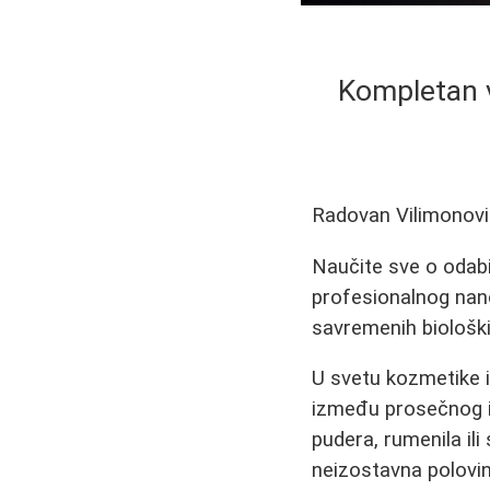
Kompletan v
Radovan Vilimonov
Naučite sve o odabir
profesionalnog nano
savremenih biološk
U svetu kozmetike i
između prosečnog i 
pudera, rumenila ili
neizostavna polovin