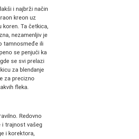
akši i najbrži način
braon kreon uz
 koren. Ta četkica,
zna, nezamenljiv je
o tamnosmeđe ili
peno se penjući ka
de se svi prelazi
tkicu za blendanje
ne za precizno
akvih fleka.
pravilno. Redovno
 i trajnost vašeg
e i korektora,