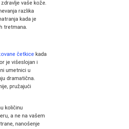
i zdravlje vaše kože.
evanja razlika
matranja kada je
h tretmana.
izovane četkice
kada
r je višeslojan i
ni umetnici u
enju dramatična.
je, pružajući
u količinu
đeru, a ne na vašem
strane, nanošenje