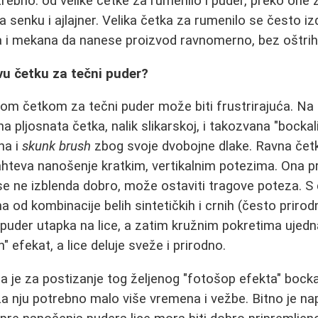
trebno: od velike četke za rumenilo i puder, preko one 
a senku i ajlajner. Velika četka za rumenilo se često i
ika i mekana da nanese proizvod ravnomerno, bez oštrih 
vu četku za tečni puder?
m četkom za tečni puder može biti frustrirajuća. Na 
a pljosnata četka, nalik slikarskoj, i takozvana "bockali
na i
skunk brush
zbog svoje dvobojne dlake. Ravna četk
ahteva nanošenje kratkim, vertikalnim potezima. Ona 
o se ne izblenda dobro, može ostaviti tragove poteza. S
na od kombinacije belih sintetičkih i crnih (često prirod
 puder utapka na lice, a zatim kružnim pokretima ujedna
h" efekat, a lice deluje sveže i prirodno.
a je za postizanje tog željenog "fotošop efekta" bocka
 za nju potrebno malo više vremena i vežbe. Bitno je n