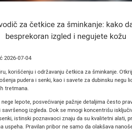
odič za četkice za šminkanje: kako d
besprekoran izgled i negujete kožu
ić
2026-07-04
u, korišćenju i održavanju četkica za šminkanje. Otkrij
šenja pudera i senki, kao i savete za dubinsku negu 
ih tretmana.
 nege lepote, posvećivanje pažnje detaljima često prav
savršenog izgleda. Dok se mnogi koncentrišu isključiv
 senki, istinski poznavaoci znaju da su kvalitetni alati, 
a uspeha. Pravilan pribor ne samo da olakšava nanošen