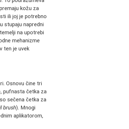
eno. To podrazumeva
ripremaju kožu za
 ili joj je potrebno
u stupaju napredni
 temelji na upotrebi
rirodne mehanizme
v ten je uvek
i. Osnovu čine tri
), pufnasta četka za
 koso sečena četka za
il brush
). Mnogi
ednim aplikatorom,