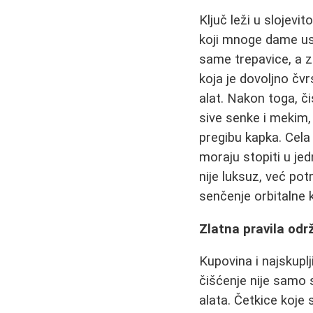
Ključ leži u slojevi
koji mnoge dame usp
same trepavice, a z
koja je dovoljno čv
alat. Nakon toga, 
sive senke i mekim,
pregibu kapka. Cela
moraju stopiti u je
nije luksuz, već pot
senčenje orbitalne 
Zlatna pravila održ
Kupovina i najskupl
čišćenje nije samo s
alata. Četkice koje