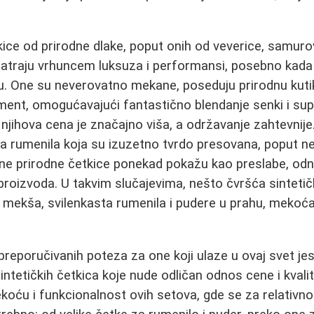
ice od prirodne dlake, poput onih od veverice, samurovi
atraju vrhuncem luksuza i performansi, posebno kada 
u. One su neverovatno mekane, poseduju prirodnu kuti
igment, omogućavajući fantastično blendanje senki i su
njihova cena je značajno viša, a održavanje zahtevnije.
za rumenila koja su izuzetno tvrdo presovana, poput ne
e prirodne četkice ponekad pokažu kao preslabe, o
proizvoda. U takvim slučajevima, nešto čvršća sintetič
 za mekša, svilenkasta rumenila i pudere u prahu, mekoć
reporučivanih poteza za one koji ulaze u ovaj svet je
intetičkih četkica koje nude odličan odnos cene i kvali
oću i funkcionalnost ovih setova, gde se za relativn