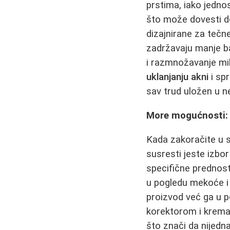
prstima, iako jedno
što može dovesti do 
dizajnirane za tečn
zadržavaju manje ba
i razmnožavanje mi
uklanjanju akni
i spr
sav trud uložen u 
More mogućnosti: 
Kada zakoračite u s
susresti jeste izbor
specifične prednost
u pogledu mekoće i 
proizvod već ga u p
korektorom i kremas
što znači da nijedna