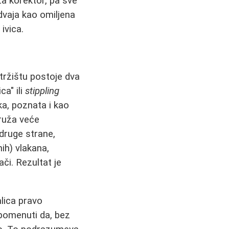
za korektor, pa sve
zdvaja kao omiljena
ivica.
tržištu postoje dva
ca" ili
stippling
a, poznata i kao
pruža veće
 druge strane,
nih) vlakana,
či. Rezultat je
lica pravo
apomenuti da, bez