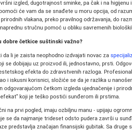
vršni izgled, dugotrajnost sminke, pa čak i na higijenu 
pomoći će vam da se snađete u moru opcija, od razum
i prirodnih vlakana, preko pravilnog održavanja, do raz
 naprednu stručnu pomoć u obliku savremenih biološki
u dobre četkice suštinski važno?
i da li je zaista neophodno izdvajati novac za
specijal
ji se dobijaju uz proizvod ili, jednostavno, prsti. Odgovo
estetskog efekta do zdravstvenih razloga. Profesional
ao i iskusni korisnici, složiće se da je razlika u nanoš
 odgovarajućom četkom izgleda ujednačenije i prirodni
efekat" koji je teško postići sunđerom ili prstima.
čni na prvi pogled, imaju ozbiljnu manu - upijaju ogromn
je se da najmanje trideset odsto pudera završi u sun
aze predstavlja značajan finansijski gubitak. Sa druge 