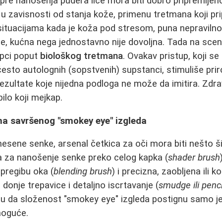
, pre nanošenja pudera lice mora biti dobro pripremlj
, u zavisnosti od stanja kože, primenu tretmana koji p
tuacijama kada je koža pod stresom, puna nepravilnosti
e, kućna nega jednostavno nije dovoljna. Tada na scen
upci poput
biološkog tretmana
. Ovakav pristup, koji se
često autolognih (sopstvenih) supstanci, stimuliše p
rezultate koje nijedna podloga ne može da imitira. Zdra
ilo koji mejkap.
jna savršenog "smokey eye" izgleda
sene senke, arsenal četkica za oči mora biti nešto šir
ka za nanošenje senke preko celog kapka (
shader brush
 pregibu oka (
blending brush
) i precizna, zaobljena ili
donje trepavice i detaljno iscrtavanje (
smudge ili penc
ju da složenost "smokey eye" izgleda postignu samo j
moguće.