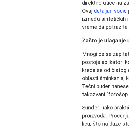
direktno utiče na za
Ovaj
detaljan vodič
između sintetičkih 
vreme da potražite
Zašto je ulaganje 
Mnogi će se zapitat
postoje aplikatori ko
kreće se od čistog 
oblasti šminkanja, k
Tečni puder nanesen
takozvani "fotošop 
Sunđeri, iako prakti
proizvoda. Procenju
licu, što na duže st