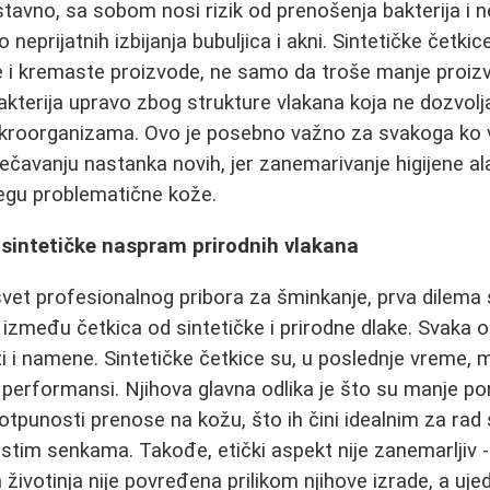
stavno, sa sobom nosi rizik od prenošenja bakterija i 
neprijatnih izbijanja bubuljica i akni. Sintetičke četki
e i kremaste proizvode, ne samo da troše manje proiz
kterija upravo zbog strukture vlakana koja ne dozvolj
kroorganizama. Ovo je posebno važno za svakoga ko 
ečavanju nastanka novih, jer zanemarivanje higijene al
negu problematične kože.
sintetičke naspram prirodnih vlakana
vet profesionalnog pribora za šminkanje, prva dilema
 između četkica od sintetičke i prirodne dlake. Svaka o
i i namene. Sintetičke četkice su, u poslednje vreme,
performansi. Njihova glavna odlika je što su manje por
otpunosti prenose na kožu, što ih čini idealnim za ra
tim senkama. Takođe, etički aspekt nije zanemarljiv 
 životinja nije povređena prilikom njihove izrade, a uje