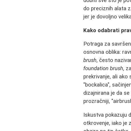
dobiti sve što je po
do preciznih alata z
jer je dovoljno vel
Kako odabrati pra
Potraga za savršeno
osnovna oblika: ravn
brush
, često naziva
foundation brush
, z
prekrivanje, ali ak
"bockalica", sačinje
dizajnirana je da se
prozračniji, "airbrus
Iskustva pokazuju d
otkrovenje, iako je