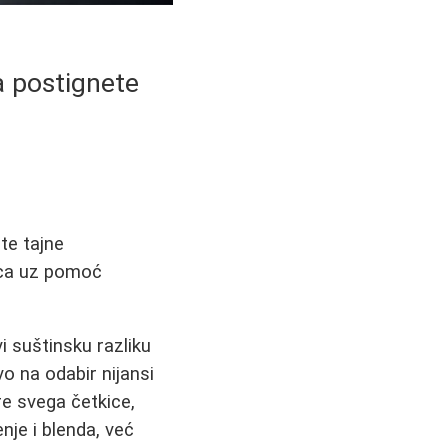
a postignete
te tajne
lica uz pomoć
i suštinsku razliku
o na odabir nijansi
pre svega četkice,
je i blenda, već