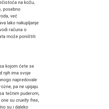
nečistoća na kožu,
ce, posebno
voda, već
ava lako nakupljanje
vodi računa o
ata može poništiti
 sa kojom ćete se
d njih ima svoje
 mnogo napredovale
ozne, pa ne upijaju
d sa tečnim puderom,
- one su
cruelty free
,
dno su i daleko