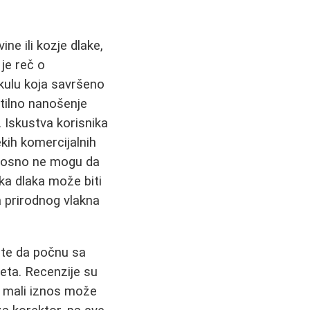
ne ili kozje dlake,
je reč o
kulu koja savršeno
ptilno nanošenje
 Iskustva korisnika
kih komercijalnih
dnosno ne mogu da
ka dlaka može biti
a prirodnog vlakna
ste da počnu sa
teta. Recenzije su
o mali iznos može