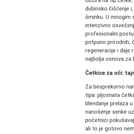
obzira na tip četke
dubinsko čišćenje i
šminku. U mnogim si
intenzivno osveženj
profesionalni post
potpuno prirodnih, 
regeneracije i daje 
najbolja osnova za b
Četkice za oči: ta
Za besprekorno nane
tipa: pljosnata čet
blendanje prelaza u
nanošenje senke uz 
početnici pokušava
ali to je gotovo ne