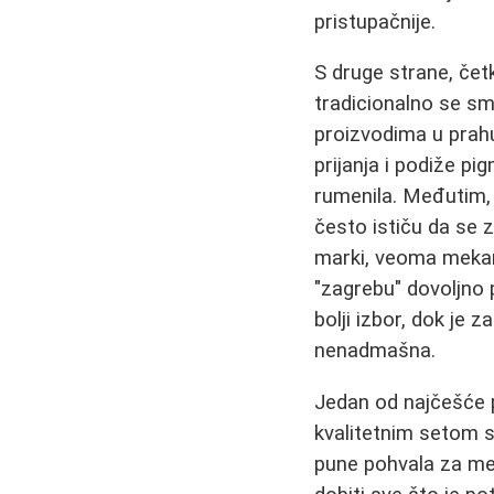
pristupačnije.
S druge strane, četk
tradicionalno se sm
proizvodima u prah
prijanja i podiže p
rumenila. Međutim, 
često ističu da se 
marki, veoma mekan
"zagrebu" dovoljno 
bolji izbor, dok je
nenadmašna.
Jedan od najčešće p
kvalitetnim setom s
pune pohvala za mek