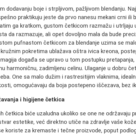
tom dodavanju boje i strpljivom, pažljivom blendanju. Najl
ešno praktikuju jeste da prvo nanesu mekani crni ili 
atim ga kratkom, gustom četkicom razmažu i utrljaju u
rsta da razmazuje, ali opet dovoljno mala da bude preci
čistom pufnastom četkicom za blendanje uzima se mal
 kružnim pokretima ublažava oštra ivica kreona, poste
 magija događa se upravo u tom postupku pretapanja, g
dnu harmoničnu, zadimljenu celinu. Ulaganje u dobru če
reba. One sa malo dužim i rastresitijim vlaknima, ideal
kosti, omogućavaju da boja postepeno iščezava, bez ik
avanja i higijene četkica
jih četkica biće uzaludna ukoliko se one ne održavaju 
tvar estetike, već direktno utiče na zdravlje vaše kože
 se koriste za kremaste i tečne proizvode, poput podlog