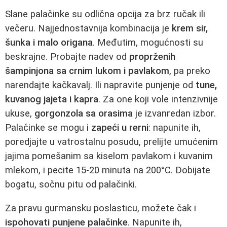
Slane palačinke su odlična opcija za brz ručak ili
večeru. Najjednostavnija kombinacija je
krem sir,
šunka i malo origana
. Međutim, mogućnosti su
beskrajne. Probajte nadev od
proprženih
šampinjona sa crnim lukom i pavlakom
, pa preko
narendajte kačkavalj. Ili napravite punjenje od
tune,
kuvanog jajeta i kapra
. Za one koji vole intenzivnije
ukuse,
gorgonzola sa orasima
je izvanredan izbor.
Palačinke se mogu i
zapeći u rerni
: napunite ih,
poredjajte u vatrostalnu posudu, prelijte umućenim
jajima pomešanim sa kiselom pavlakom i kuvanim
mlekom, i pecite 15-20 minuta na 200°C. Dobijate
bogatu, sočnu pitu od palačinki.
Za pravu gurmansku poslasticu, možete čak i
ispohovati punjene palačinke
. Napunite ih,