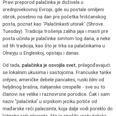
Pravi preporod palačinka je doživela u
srednjovekovnoj Evropi, gde su postale omiljeni
obrok, posebno na dan pre početka hrišćanskog
posta, poznat kao
"Palačinkasti utorak"
(Shrove
Tuesday). Tradicija trošenja zaliha jaja i masti pre
posta učinila je palačinke simtom tog dana, a neke
od tih tradicija, kao što je trka sa palačinkama u
Olneyju u Engleskoj, opstaju i danas.
Od tada,
palačinka je osvojila svet
, prilagođavajući
se lokalnim ukusima i sastojcima. Francuske tanke
crêpes
, američke debele
pancakes
, ruski
blini
od
heljdinog brašna, italijanske
crespelle
- sve su to
članovi ise velike i raznovrsne porodice. Čak i sam
naziv "palačinka" u srpskom jeziku potiče od
mađarske reči
palacsinta
, koja dalje vodi poreklo do
latinske reči
placenta
, što je značilo vrstu kolača.