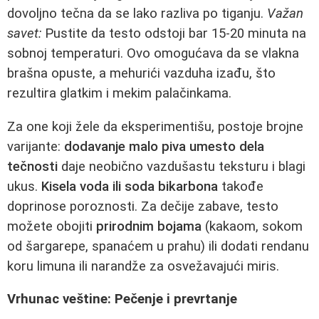
dovoljno tečna da se lako razliva po tiganju.
Važan
savet:
Pustite da testo odstoji bar 15-20 minuta na
sobnoj temperaturi. Ovo omogućava da se vlakna
brašna opuste, a mehurići vazduha izađu, što
rezultira glatkim i mekim palačinkama.
Za one koji žele da eksperimentišu, postoje brojne
varijante:
dodavanje malo piva umesto dela
tečnosti
daje neobično vazdušastu teksturu i blagi
ukus.
Kisela voda ili soda bikarbona
takođe
doprinose poroznosti. Za dečije zabave, testo
možete obojiti
prirodnim bojama
(kakaom, sokom
od šargarepe, spanaćem u prahu) ili dodati rendanu
koru limuna ili narandže za osvežavajući miris.
Vrhunac veštine: Pečenje i prevrtanje