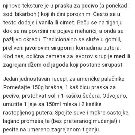
njihove teksture je u
prasku za pecivo
(a ponekad i
sodi bikarboni) koji ih čini poroznim. Često se u
testo dodaje i
vanila
ili
cimet
. Peču se na tiganju
dok se na površini ne pojave mehurići, a onda se
pažljivo okreću. Tradicionalno se služe u gomili,
preliveni
javorovim sirupom
i komadima putera.
Kod nas, odlična zamena za javorov sirup je
med
ili
zagrejani džem od jagoda
koji postane sirupast.
Jedan jednostavan recept za američke palačinke:
Pomešajte 150g brašna, 1 kašičicu praska za
pecivo, prstohvat soli i 1 kašiku šećera. Odvojeno,
umutite 1 jaje sa 150ml mleka i 2 kašike
rastopljenog putera. Spojite suve i mokre sastojke,
lagano promešajte (bez preteranog mućenja!) i
pecite na umereno zagrejanom tiganju.