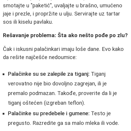
smotajte u "paketić", uvaljajte u brašno, umućeno
jaje i prezle, i propržite u ulju. Servirajte uz tartar
sos ili kiselu pavlaku.
Rešavanje problema: Šta ako nešto pođe po zlu?
Čak i iskusni palačinkari imaju loše dane. Evo kako
da rešite najčešće nedoumice:
Palačinke su se zalepile za tiganj:
Tiganj
verovatno nije bio dovoljno zagrejan, ili je
premalo podmazan. Takođe, proverite da li je
tiganj oštećen (izgreban teflon).
Palačinke su predebele i gumene:
Testo je
pregusto. Razredite ga sa malo mleka ili vode.