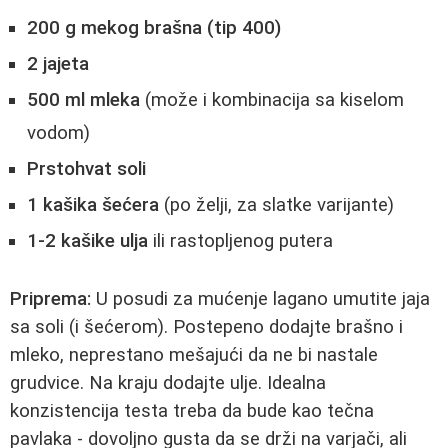
200 g mekog brašna (tip 400)
2 jajeta
500 ml mleka
(može i kombinacija sa kiselom
vodom)
Prstohvat soli
1 kašika šećera
(po želji, za slatke varijante)
1-2 kašike ulja
ili rastopljenog putera
Priprema:
U posudi za mućenje lagano umutite jaja
sa soli (i šećerom). Postepeno dodajte brašno i
mleko, neprestano mešajući da ne bi nastale
grudvice. Na kraju dodajte ulje. Idealna
konzistencija testa treba da bude kao tečna
pavlaka - dovoljno gusta da se drži na varjači, ali