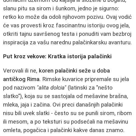
slanu pitu sa sirom i šunkom, jedno je sigurno:
retko ko može da odoli njihovom pozivu. Ovaj vodić
će vas provesti kroz fascinantnu istoriju ovog jela,
otkriti tajnu savršenog testa i ponuditi vam bezbroj
inspiracija za vašu narednu palačinkarsku avanturu.
Put kroz vekove: Kratka istorija palačinki
Verovali ili ne,
koren palačinki seže u doba
antičkog Rima
. Rimske kuvarice pripremale su jela
pod nazivom
"alita dolcia"
(latinski za "nešto
slatko"), koja su se sastojala od mešavine brašna,
mleka, jaja i začina. Ovi preci današnjih palačinki
nisu bili uvek slatki - često su se punili sirom, ribom
ili mesom, a po teksturi su podsećali na mešavinu
omleta, pogačica i palačinki kakve danas znamo.