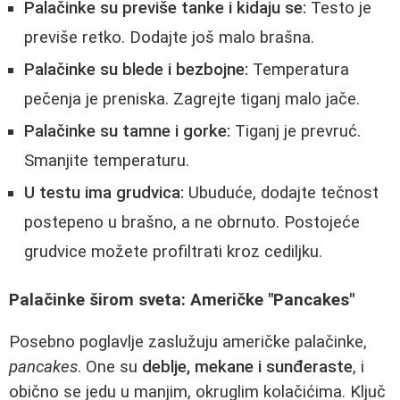
Palačinke su previše tanke i kidaju se:
Testo je
previše retko. Dodajte još malo brašna.
Palačinke su blede i bezbojne:
Temperatura
pečenja je preniska. Zagrejte tiganj malo jače.
Palačinke su tamne i gorke:
Tiganj je prevruć.
Smanjite temperaturu.
U testu ima grudvica:
Ubuduće, dodajte tečnost
postepeno u brašno, a ne obrnuto. Postojeće
grudvice možete profiltrati kroz cediljku.
Palačinke širom sveta: Američke "Pancakes"
Posebno poglavlje zaslužuju američke palačinke,
pancakes
. One su
deblje, mekane i sunđeraste
, i
obično se jedu u manjim, okruglim kolačićima. Ključ