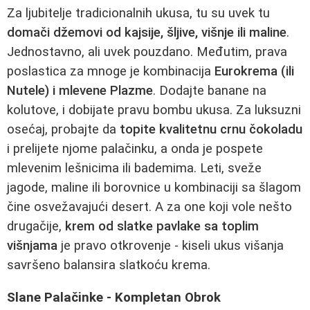
Za ljubitelje tradicionalnih ukusa, tu su uvek tu
domači džemovi od kajsije, šljive, višnje ili maline
.
Jednostavno, ali uvek pouzdano. Međutim, prava
poslastica za mnoge je kombinacija
Eurokrema (ili
Nutele) i mlevene Plazme
. Dodajte banane na
kolutove, i dobijate pravu bombu ukusa. Za luksuzni
osećaj, probajte da
topite kvalitetnu crnu čokoladu
i prelijete njome palačinku, a onda je pospete
mlevenim lešnicima ili bademima. Leti, sveže
jagode, maline ili borovnice u kombinaciji sa šlagom
čine osvežavajući desert. A za one koji vole nešto
drugačije,
krem od slatke pavlake sa toplim
višnjama
je pravo otkrovenje - kiseli ukus višanja
savršeno balansira slatkoću krema.
Slane Palačinke - Kompletan Obrok