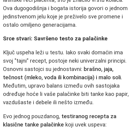
Ova dugogodišnja i bogata istorija govori o jednom
jedinstvenom jelu koje je preživelo sve promene i
ostalo omiljeno generacijama.
Srce stvari: Savršeno testo za palačinke
Ključ uspeha leži u testu. Iako svaki domaćin ima
svoj "tajni" recept, postoje neki univerzalni principi.
Osnovni sastojci su jednostavni:
brašno, jaja,
tečnost (mleko, voda ili kombinacija) i malo soli
.
Međutim, upravo balans između ovih sastojaka
određuje hoće li vaše palačinke biti tanke kao papir,
vazdušaste i debele ili nešto između.
Evo jednog pouzdanog,
testiranog recepta za
klasične tanke palačinke
koji uvek uspeva: