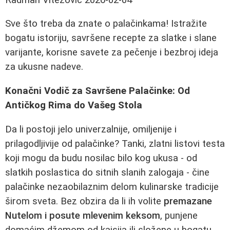
Sve što treba da znate o palačinkama! Istražite
bogatu istoriju, savršene recepte za slatke i slane
varijante, korisne savete za pečenje i bezbroj ideja
za ukusne nadeve.
Konačni Vodič za Savršene Palačinke: Od
Antičkog Rima do Vašeg Stola
Da li postoji jelo univerzalnije, omiljenije i
prilagodljivije od palačinke? Tanki, zlatni listovi testa
koji mogu da budu nosilac bilo kog ukusa - od
slatkih poslastica do sitnih slanih zalogaja - čine
palačinke nezaobilaznim delom kulinarske tradicije
širom sveta. Bez obzira da li ih volite
premazane
Nutelom i posute mlevenim keksom
, punjene
domaćim džemom od kajsija ili složene u bogatu,