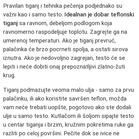
Pravilan tiganj i tehnika pečenja podjednako su
važni kao i samo testo.
Idealnan je dobar teflonski
tiganj
sa ravnom, debeljom podlogom koja
ravnomerno raspodeljuje toplotu. Zagrejte ga na
umerenoj temperaturi. Ako je tiganj prevruć,
palačinka će brzo pocrneti spolja, a ostati sirova
iznutra. Ako je nedovoljno zagrejan, testo će se
lepiti i neće dobiti onaj prepoznatljivi zlatno-žuti
krug.
Tiganj podmazujte veoma malo ulja - samo za prvu
palačinku, ili ako koristite savršen teflon, možda
vam neće trebati uopšte, pogotovo ako ste dodali
ulje u samo testo. Kutlačom ili šoljom sipajte testo
u centar tiganja i brzim, kružnim pokretima ruke ga
razliti po celoj površini. Pečite dok se ivice ne