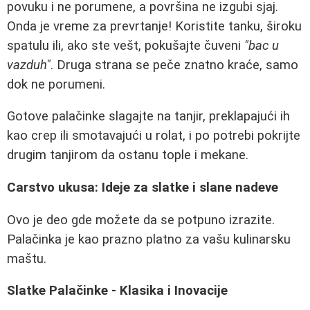
povuku i ne porumene, a površina ne izgubi sjaj.
Onda je vreme za prevrtanje! Koristite tanku, široku
spatulu ili, ako ste vešt, pokušajte čuveni
"bac u
vazduh"
. Druga strana se peče znatno kraće, samo
dok ne porumeni.
Gotove palačinke slagajte na tanjir, preklapajući ih
kao crep ili smotavajući u rolat, i po potrebi pokrijte
drugim tanjirom da ostanu tople i mekane.
Carstvo ukusa: Ideje za slatke i slane nadeve
Ovo je deo gde možete da se potpuno izrazite.
Palačinka je kao prazno platno za vašu kulinarsku
maštu.
Slatke Palačinke - Klasika i Inovacije