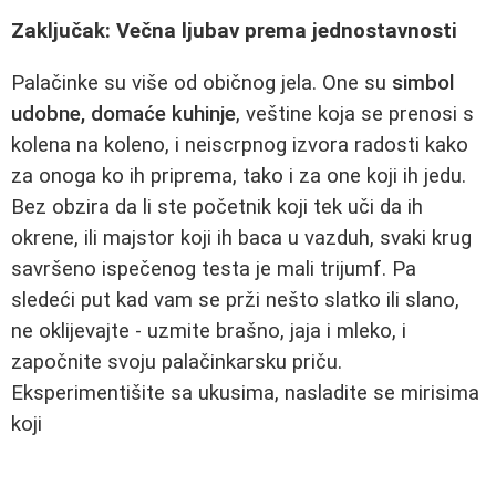
Zaključak: Večna ljubav prema jednostavnosti
Palačinke su više od običnog jela. One su
simbol
udobne, domaće kuhinje
, veštine koja se prenosi s
kolena na koleno, i neiscrpnog izvora radosti kako
za onoga ko ih priprema, tako i za one koji ih jedu.
Bez obzira da li ste početnik koji tek uči da ih
okrene, ili majstor koji ih baca u vazduh, svaki krug
savršeno ispečenog testa je mali trijumf. Pa
sledeći put kad vam se prži nešto slatko ili slano,
ne oklijevajte - uzmite brašno, jaja i mleko, i
započnite svoju palačinkarsku priču.
Eksperimentišite sa ukusima, nasladite se mirisima
koji