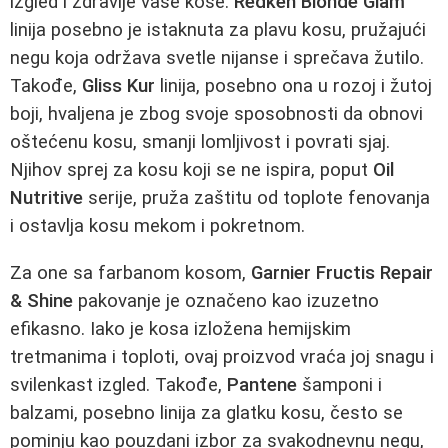
izgled i zdravlje vaše kose.
Redken Blonde Glam
linija posebno je istaknuta za plavu kosu, pružajući
negu koja održava svetle nijanse i sprečava žutilo.
Takođe,
Gliss Kur
linija, posebno ona u rozoj i žutoj
boji, hvaljena je zbog svoje sposobnosti da obnovi
oštećenu kosu, smanji lomljivost i povrati sjaj.
Njihov sprej za kosu koji se ne ispira, poput
Oil
Nutritive
serije, pruža zaštitu od toplote fenovanja
i ostavlja kosu mekom i pokretnom.
Za one sa farbanom kosom,
Garnier Fructis Repair
& Shine
pakovanje je označeno kao izuzetno
efikasno. Iako je kosa izložena hemijskim
tretmanima i toploti, ovaj proizvod vraća joj snagu i
svilenkast izgled. Takođe,
Pantene
šamponi i
balzami, posebno linija za glatku kosu, često se
pominju kao pouzdani izbor za svakodnevnu negu,