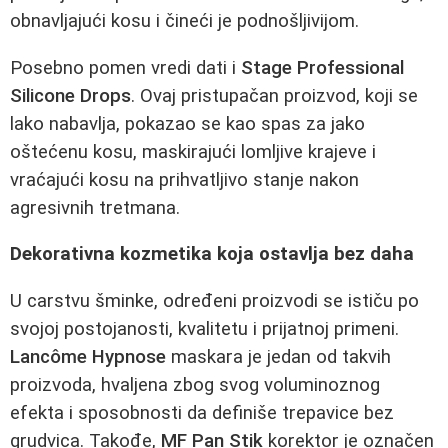
obnavljajući kosu i čineći je podnošljivijom.
Posebno pomen vredi dati i
Stage Professional
Silicone Drops
. Ovaj pristupačan proizvod, koji se
lako nabavlja, pokazao se kao spas za jako
oštećenu kosu, maskirajući lomljive krajeve i
vraćajući kosu na prihvatljivo stanje nakon
agresivnih tretmana.
Dekorativna kozmetika koja ostavlja bez daha
U carstvu šminke, određeni proizvodi se ističu po
svojoj postojanosti, kvalitetu i prijatnoj primeni.
Lancôme Hypnose
maskara je jedan od takvih
proizvoda, hvaljena zbog svog voluminoznog
efekta i sposobnosti da definiše trepavice bez
grudvica. Takođe,
MF Pan Stik
korektor je označen