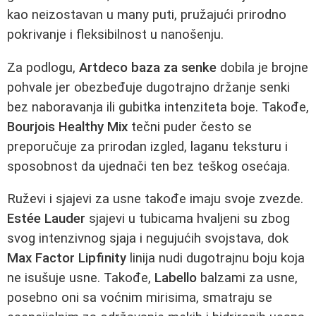
kao neizostavan u many puti, pružajući prirodno
pokrivanje i fleksibilnost u nanošenju.
Za podlogu,
Artdeco baza za senke
dobila je brojne
pohvale jer obezbeđuje dugotrajno držanje senki
bez naboravanja ili gubitka intenziteta boje. Takođe,
Bourjois Healthy Mix
tečni puder često se
preporučuje za prirodan izgled, laganu teksturu i
sposobnost da ujednači ten bez teškog osećaja.
Ruževi i sjajevi za usne takođe imaju svoje zvezde.
Estée Lauder
sjajevi u tubicama hvaljeni su zbog
svog intenzivnog sjaja i negujućih svojstava, dok
Max Factor Lipfinity
linija nudi dugotrajnu boju koja
ne isušuje usne. Takođe,
Labello
balzami za usne,
posebno oni sa voćnim mirisima, smatraju se