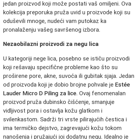
jedan proizvod koji može postati vaš omiljeni. Ova
kolekcija preporuka pruža uvid u proizvode koji su
oduševili mnoge, nudeći vam putokaz ka
pronalaženju vašeg savršenog izbora.
Nezaobilazni proizvodi za negu lica
U kategoriji nege lica, posebno se ističu proizvodi
koji rešavaju specifične probleme kao što su
proširene pore, akne, suvoća ili gubitak sjaja. Jedan
od proizvoda koji je dobio brojne pohvale je
Estée
Lauder Micro D Piling za lice
. Ovaj fenomenalan
proizvod pruža dubinsko čišćenje, smanjuje
vidljivost pora i ostavlja kožu glatkom i
svilenkastom. Sadrži tri vrste pilirajućih čestica i
ima termičko dejstvo, zagrevajući kožu tokom
nanošenja i pružajući joj dodatnu negu. Idealno je