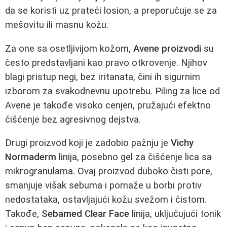
da se koristi uz prateći losion, a preporučuje se za
mešovitu ili masnu kožu.
Za one sa osetljivijom kožom,
Avene proizvodi
su
često predstavljani kao pravo otkrovenje. Njihov
blagi pristup negi, bez iritanata, čini ih sigurnim
izborom za svakodnevnu upotrebu. Piling za lice od
Avene je takođe visoko cenjen, pružajući efektno
čišćenje bez agresivnog dejstva.
Drugi proizvod koji je zadobio pažnju je
Vichy
Normaderm
linija, posebno gel za čišćenje lica sa
mikrogranulama. Ovaj proizvod duboko čisti pore,
smanjuje višak sebuma i pomaže u borbi protiv
nedostataka, ostavljajući kožu svežom i čistom.
Takođe,
Sebamed Clear Face
linija, uključujući tonik