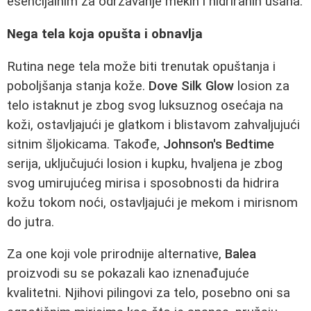
esencijalnim za održavanje mekih i hidriranih usana.
Nega tela koja opušta i obnavlja
Rutina nege tela može biti trenutak opuštanja i
poboljšanja stanja kože.
Dove Silk Glow
losion za
telo istaknut je zbog svog luksuznog osećaja na
koži, ostavljajući je glatkom i blistavom zahvaljujući
sitnim šljokicama. Takođe,
Johnson's Bedtime
serija, uključujući losion i kupku, hvaljena je zbog
svog umirujućeg mirisa i sposobnosti da hidrira
kožu tokom noći, ostavljajući je mekom i mirisnom
do jutra.
Za one koji vole prirodnije alternative,
Balea
proizvodi su se pokazali kao iznenađujuće
kvalitetni. Njihovi pilingovi za telo, posebno oni sa