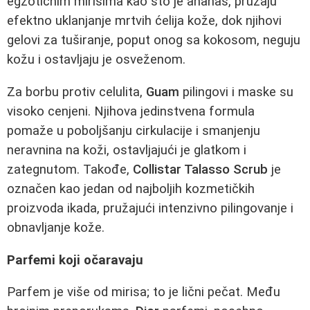
egzotičnim mirisima kao što je ananas, pružaju
efektno uklanjanje mrtvih ćelija kože, dok njihovi
gelovi za tuširanje, poput onog sa kokosom, neguju
kožu i ostavljaju je osveženom.
Za borbu protiv celulita,
Guam
pilingovi i maske su
visoko cenjeni. Njihova jedinstvena formula
pomaže u poboljšanju cirkulacije i smanjenju
neravnina na koži, ostavljajući je glatkom i
zategnutom. Takođe,
Collistar Talasso Scrub
je
označen kao jedan od najboljih kozmetičkih
proizvoda ikada, pružajući intenzivno pilingovanje i
obnavljanje kože.
Parfemi koji očaravaju
Parfem je više od mirisa; to je lični pečat. Među