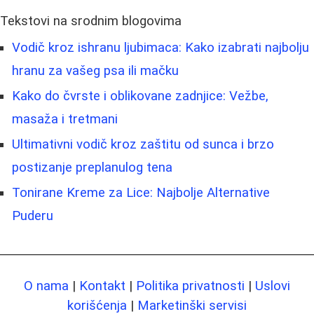
Tekstovi na srodnim blogovima
Vodič kroz ishranu ljubimaca: Kako izabrati najbolju
hranu za vašeg psa ili mačku
Kako do čvrste i oblikovane zadnjice: Vežbe,
masaža i tretmani
Ultimativni vodič kroz zaštitu od sunca i brzo
postizanje preplanulog tena
Tonirane Kreme za Lice: Najbolje Alternative
Puderu
O nama
|
Kontakt
|
Politika privatnosti
|
Uslovi
korišćenja
|
Marketinški servisi