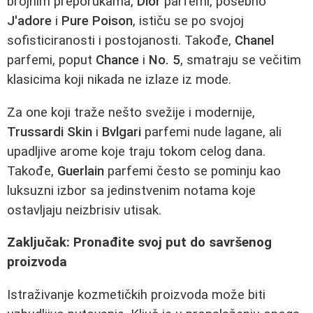
brojnim preporukama,
Dior
parfemi, posebno
J'adore
i
Pure Poison
, ističu se po svojoj
sofisticiranosti i postojanosti. Takođe,
Chanel
parfemi, poput
Chance
i
No. 5
, smatraju se večitim
klasicima koji nikada ne izlaze iz mode.
Za one koji traže nešto svežije i modernije,
Trussardi Skin
i
Bvlgari
parfemi nude lagane, ali
upadljive arome koje traju tokom celog dana.
Takođe,
Guerlain
parfemi često se pominju kao
luksuzni izbor sa jedinstvenim notama koje
ostavljaju neizbrisiv utisak.
Zaključak: Pronađite svoj put do savršenog
proizvoda
Istraživanje kozmetičkih proizvoda može biti