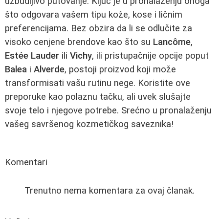
uzbudljivo putovanje. Ključ je u pronalaženju onoga
što odgovara vašem tipu kože, kose i ličnim
preferencijama. Bez obzira da li se odlučite za
visoko cenjene brendove kao što su
Lancôme
,
Estée Lauder
ili
Vichy
, ili pristupačnije opcije poput
Balea
i
Alverde
, postoji proizvod koji može
transformisati vašu rutinu nege. Koristite ove
preporuke kao polaznu tačku, ali uvek slušajte
svoje telo i njegove potrebe. Srećno u pronalaženju
vašeg savršenog kozmetičkog saveznika!
Komentari
Trenutno nema komentara za ovaj članak.