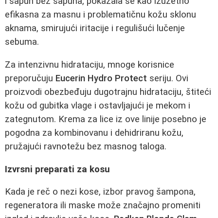
i sapun bez sapuna, pokazala se kao izuzetno
efikasna za masnu i problematičnu kožu sklonu
aknama, smirujući iritacije i regulišući lučenje
sebuma.
Za intenzivnu hidrataciju, mnoge korisnice
preporučuju
Eucerin Hydro Protect
seriju. Ovi
proizvodi obezbeđuju dugotrajnu hidrataciju, štiteći
kožu od gubitka vlage i ostavljajući je mekom i
zategnutom. Krema za lice iz ove linije posebno je
pogodna za kombinovanu i dehidriranu kožu,
pružajući ravnotežu bez masnog taloga.
Izvrsni preparati za kosu
Kada je reč o nezi kose, izbor pravog šampona,
regeneratora ili maske može značajno promeniti