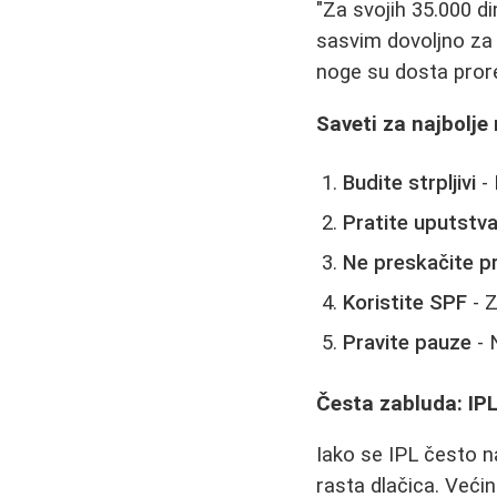
"Za svojih 35.000 d
sasvim dovoljno za
noge su dosta pror
Saveti za najbolje
Budite strpljivi
- 
Pratite uputstv
Ne preskačite p
Koristite SPF
- Z
Pravite pauze
- 
Česta zabluda: IPL 
Iako se IPL često n
rasta dlačica. Već