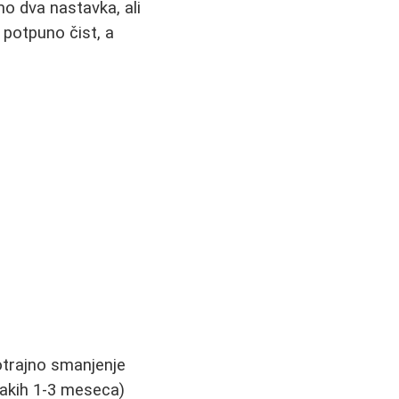
mo dva nastavka, ali
potpuno čist, a
gotrajno smanjenje
vakih 1-3 meseca)