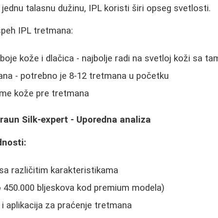
i jednu talasnu dužinu, IPL koristi širi opseg svetlosti.
uspeh IPL tretmana:
oje kože i dlačica - najbolje radi na svetloj koži sa 
na - potrebno je 8-12 tretmana u početku
reme kože pre tretmana
raun Silk-expert - Uporedna analiza
nosti:
sa različitim karakteristikama
do 450.000 bljeskova kod premium modela)
js i aplikacija za praćenje tretmana