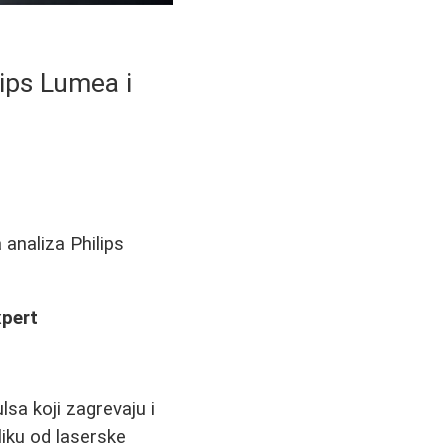
lips Lumea i
 analiza Philips
xpert
lsa koji zagrevaju i
zliku od laserske