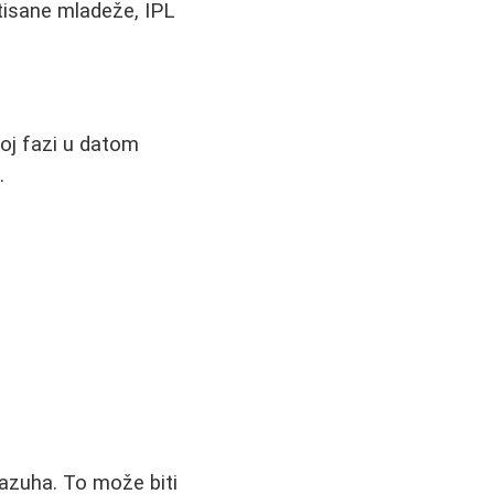
tisane mladeže, IPL
toj fazi u datom
.
azuha. To može biti