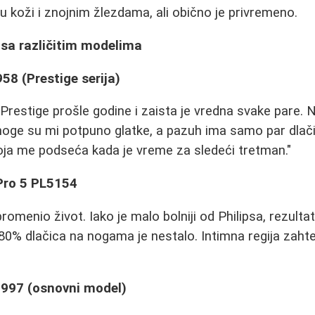
 koži i znojnim žlezdama, ali obično je privremeno.
 sa različitim modelima
58 (Prestige serija)
restige prošle godine i zaista je vredna svake pare.
oge su mi potpuno glatke, a pazuh ima samo par dlači
koja me podseća kada je vreme za sledeći tretman."
 Pro 5 PL5154
romenio život. Iako je malo bolniji od Philipsa, rezulta
0% dlačica na nogama je nestalo. Intimna regija zaht
997 (osnovni model)