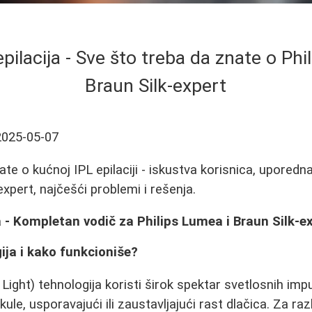
pilacija - Sve što treba da znate o Phi
Braun Silk-expert
2025-05-07
te o kućnoj IPL epilaciji - iskustva korisnica, uporedna
xpert, najčešći problemi i rešenja.
a - Kompletan vodič za Philips Lumea i Braun Silk-e
gija i kako funkcioniše?
Light) tehnologija koristi širok spektar svetlosnih impu
kule, usporavajući ili zaustavljajući rast dlačica. Za ra