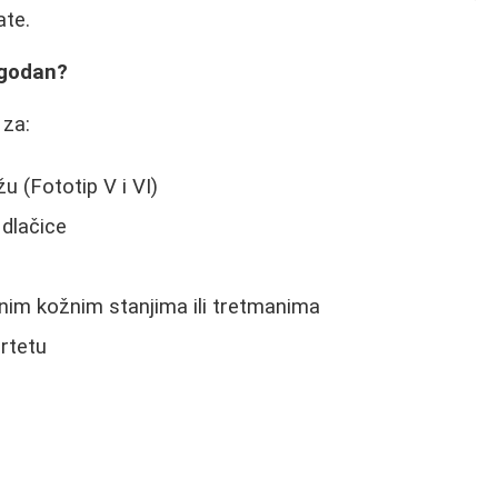
ate.
ogodan?
 za:
 (Fototip V i VI)
e dlačice
im kožnim stanjima ili tretmanima
rtetu