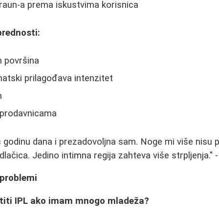
raun-a prema iskustvima korisnica
prednosti:
h površina
atski prilagođava intenzitet
n
 prodavnicama
 godinu dana i prezadovoljna sam. Noge mi više nisu p
ačica. Jedino intimna regija zahteva više strpljenja." 
 problemi
istiti IPL ako imam mnogo mladeža?