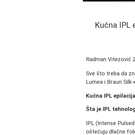
Kućna IPL e
Radman Vitezović
Sve što treba da zna
Lumea i Braun Silk-e
Kućna IPL epilacij
Šta je IPL tehnolo
IPL (Intense Pulsed 
oštećuju dlačne foli