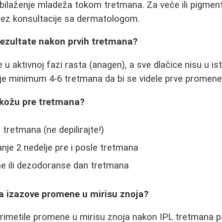
bilaženje mladeža tokom tretmana. Za veće ili pigmen
bez konsultacije sa dermatologom.
rezultate nakon prvih tretmana?
e u aktivnoj fazi rasta (anagen), a sve dlačice nisu u is
je minimum 4-6 tretmana da bi se videle prve promene
 kožu pre tretmana?
 tretmana (ne depilirajte!)
nje 2 nedelje pre i posle tretmana
e ili dezodoranse dan tretmana
da izazove promene u mirisu znoja?
primetile promene u mirisu znoja nakon IPL tretmana p