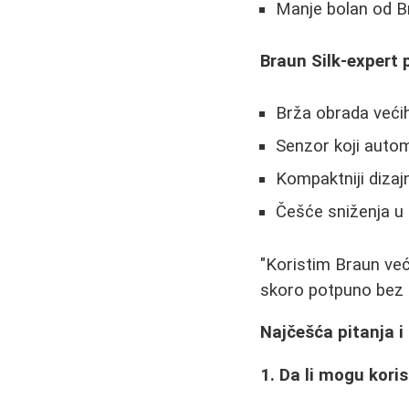
Manje bolan od B
Braun Silk-expert 
Brža obrada veći
Senzor koji autom
Kompaktniji dizaj
Češće sniženja u
"Koristim Braun već
skoro potpuno bez dl
Najčešća pitanja i
1. Da li mogu kor