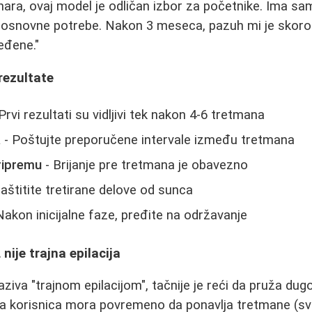
inara, ovaj model je odličan izbor za početnike. Ima sa
 osnovne potrebe. Nakon 3 meseca, pazuh mi je skoro 
eđene."
 rezultate
Prvi rezultati su vidljivi tek nakon 4-6 tretmana
a
- Poštujte preporučene intervale između tretmana
ripremu
- Brijanje pre tretmana je obavezno
aštitite tretirane delove od sunca
Nakon inicijalne faze, pređite na održavanje
nije trajna epilacija
aziva "trajnom epilacijom", tačnije je reći da pruža du
ina korisnica mora povremeno da ponavlja tretmane (s