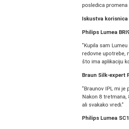
posledica promena u
Iskustva korisnica
Philips Lumea BRI9
"Kupila sam Lumeu P
redovne upotrebe, n
što ima aplikaciju 
Braun Silk-expert
"Braunov IPL mi je p
Nakon 8 tretmana, 8
ali svakako vredi."
Philips Lumea SC1