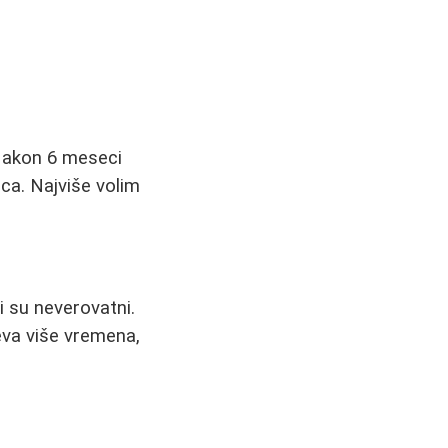
 Nakon 6 meseci
ca. Najviše volim
ti su neverovatni.
eva više vremena,