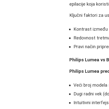
epilacije koja korist
Ključni faktori za 
Kontrast između b
Redovnost tretma
Pravi način prip
Philips Lumea vs B
Philips Lumea pred
Veći broj modela 
Dugi radni vek (
Intuitivni interfe