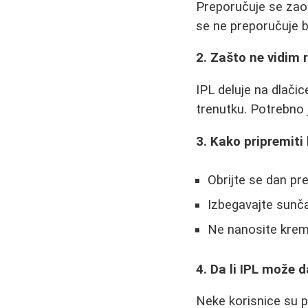
Preporučuje se zao
se ne preporučuje 
2. Zašto ne vidim 
IPL deluje na dlačic
trenutku. Potrebno 
3. Kako pripremiti
Obrijte se dan pre
Izbegavajte sunča
Ne nanosite krem
4. Da li IPL može 
Neke korisnice su 