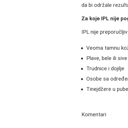
da bi održale rezult
Za koje IPL nije p
IPL nije preporučljiv
Veoma tamnu kožu
Plave, bele ili siv
Trudnice i dojilje
Osobe sa određen
Tinejdžere u pube
Komentari