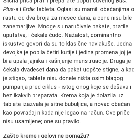
Slična priča prati i preparate poput čuvenog
Bust
Plus
‑a i
Erdik
tableta. Oglasi su mamili obećanjima o
rastu od dva broja za mesec dana, a cene nisu bile
zanemarljive. Mnoge su naručivale pakete, pratile
uputstva, i čekale čudo. Nažalost, dominantno
iskustvo govori da su to klasične navlakuše. Jedna
devojka je popila četiri kutije i jedina promena joj je
bila upala jajnika i kašnjenje menstruacije. Druga je
čekala dvadeset dana da paket uopšte stigne, a kad
je stigao, tablete nisu donele ništa osim blagog
pumpanja pred ciklus - istog onog koje se dešava i
bez ikakvih preparata. Krema koja je dolazila uz
tablete izazvala je sitne bubuljice, a novac obećan
kao povraćaj nikada nije legao na račun. Ove priče
nisu usamljene; one su pravilo.
Zašto kreme i gelovi ne pomažu?