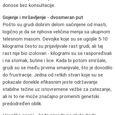
donose bez konsultacije.
Gojenje i mršavljenje - dvosmeran put
Pošto su grudi dobrim delom sačinjene od masti,
logično je da se njihova veličina menja sa ukupnom
telesnom masom. Devojke koje su se ugojile 5-10
kilograma često su prijavljivale rast grudi, ali taj
rast nije bio izolovan - kilogrami su se raspoređivali
i na stomak, butine i lice. Kada bi potom smršale,
grudi su se među prvima smanjivale, što je dovodilo
do frustracije. Jedna od retkih stvari koje su se
pokazale donekle efikasnim jeste održavanje
stabilne težine uz istovremene vežbe za zatezanje,
ali ni to ne može značajno promeniti genetski
predodređen oblik.