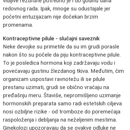
vidljive rezultate potrebno je i do godinu dana
redovnog rada. Ipak, mnoge su odustajale jer
početni entuzijazam nije dočekan brzim
promenama.
Kontraceptivne pilule - slučajni saveznik
Neke devojke su primetile da su im grudi porasle
nakon što su počele da piju kontraceptivne pilule.
To je posledica hormona koji zadržavaju vodu i
povećavaju gustinu žlezdanog tkiva. Međutim, čim
organizam uspostavi ravnotežu ili se pilule
prestanu uzimati, grudi se obično vraćaju na
pređašnju meru. Štaviše, nepromišljeno uzimanje
hormonskih preparata samo radi estetskih ciljeva
nosi ozbiljne rizike - od tromboze do poremećaja
raspoloženja i debljanja na neželjenim mestima.
Ginekolozi upozoravaju da se ovakve odluke ne