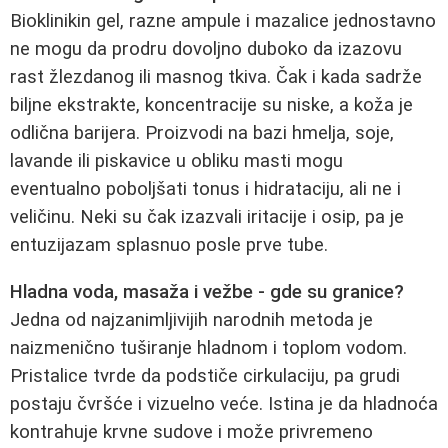
Bioklinikin gel, razne ampule i mazalice jednostavno
ne mogu da prodru dovoljno duboko da izazovu
rast žlezdanog ili masnog tkiva. Čak i kada sadrže
biljne ekstrakte, koncentracije su niske, a koža je
odlična barijera. Proizvodi na bazi hmelja, soje,
lavande ili piskavice u obliku masti mogu
eventualno poboljšati tonus i hidrataciju, ali ne i
veličinu. Neki su čak izazvali iritacije i osip, pa je
entuzijazam splasnuo posle prve tube.
Hladna voda, masaža i vežbe - gde su granice?
Jedna od najzanimljivijih narodnih metoda je
naizmenično tuširanje hladnom i toplom vodom.
Pristalice tvrde da podstiče cirkulaciju, pa grudi
postaju čvršće i vizuelno veće. Istina je da hladnoća
kontrahuje krvne sudove i može privremeno