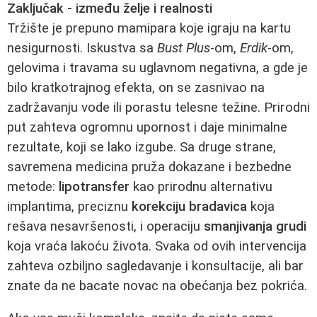
Zaključak - između želje i realnosti
Tržište je prepuno mamipara koje igraju na kartu
nesigurnosti. Iskustva sa
Bust Plus
‑om,
Erdik
‑om,
gelovima i travama su uglavnom negativna, a gde je
bilo kratkotrajnog efekta, on se zasnivao na
zadržavanju vode ili porastu telesne težine. Prirodni
put zahteva ogromnu upornost i daje minimalne
rezultate, koji se lako izgube. Sa druge strane,
savremena medicina pruža dokazane i bezbedne
metode:
lipotransfer
kao prirodnu alternativu
implantima, preciznu
korekciju bradavica
koja
rešava nesavršenosti, i operaciju
smanjivanja grudi
koja vraća lakoću života. Svaka od ovih intervencija
zahteva ozbiljno sagledavanje i konsultacije, ali bar
znate da ne bacate novac na obećanja bez pokrića.