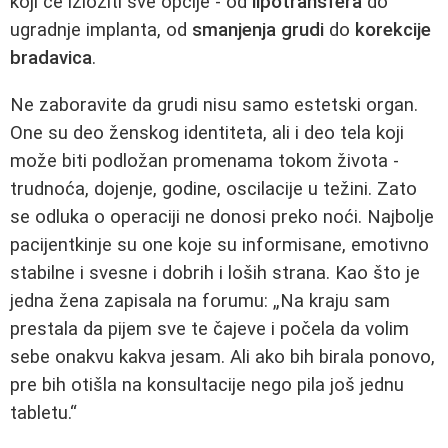
koji će izložiti sve opcije - od
lipotransfera
do
ugradnje implanta, od
smanjenja grudi
do
korekcije
bradavica
.
Ne zaboravite da grudi nisu samo estetski organ.
One su deo ženskog identiteta, ali i deo tela koji
može biti podložan promenama tokom života -
trudnoća, dojenje, godine, oscilacije u težini. Zato
se odluka o operaciji ne donosi preko noći. Najbolje
pacijentkinje su one koje su informisane, emotivno
stabilne i svesne i dobrih i loših strana. Kao što je
jedna žena zapisala na forumu: „Na kraju sam
prestala da pijem sve te čajeve i počela da volim
sebe onakvu kakva jesam. Ali ako bih birala ponovo,
pre bih otišla na konsultacije nego pila još jednu
tabletu.“