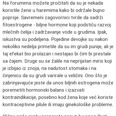
Na forumima možete pročitati da su je nekada
koristile žene u haremima kako bi održale bujno
poprsje. Savremeni zagovornici tvrde da sadrži
fitoestrogene - biljne hormone koji podstiču razvoj
mlečnih ćelija i zadržavanje vode u grudima. Ipak,
iskustva su podeljena. Pojedine devojke su nakon
nekoliko nedelja primetile da su im grudi punije, ali je
taj efekat bio prolazan i nestajao bi čim bi prestale
sa čajem. Druge su se žalile na neprijatan miris koji
je izbijao iz znoja, na nadutost stomaka i na
činjenicu da su grudi varirale u veličini. Ono što je
zabrinjavajuće jeste da unos biljnih estrogena može
poremetiti hormonski balans i izazvati
kontraindikacije, posebno kod žena koje već koriste
kontraceptivne pilule ili imaju ginekološke probleme.