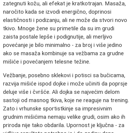
zategnuti kožu, ali efekat je kratkotrajan. Masaža,
naročito kada se izvodi energično, doprinosi
elastičnosti i podizanju, ali ne može da stvori novo
tkivo. Mnoge žene su primetile da su im grudi
zaista postale lepše i podignutije, ali merljivo
povećanje je bilo minimalno - za broj i više jedino
ako se masaža kombinuje sa vežbama za grudne
mišiće i povećanjem telesne težine.
Vežbanje, posebno sklekovi i potisci sa bučicama,
razvija mišiće ispod dojke i može učiniti da poprsje
deluje više i čvršće. Ali dojka se najvećim delom
sastoji od masnog tkiva, koje ne reaguje na trening.
Zato i vrhunske sportistkinje sa impresivnim
grudnim mišićima nemaju velike grudi, osim ako ih
priroda nije tako obdarila. Upornost je ključna - za