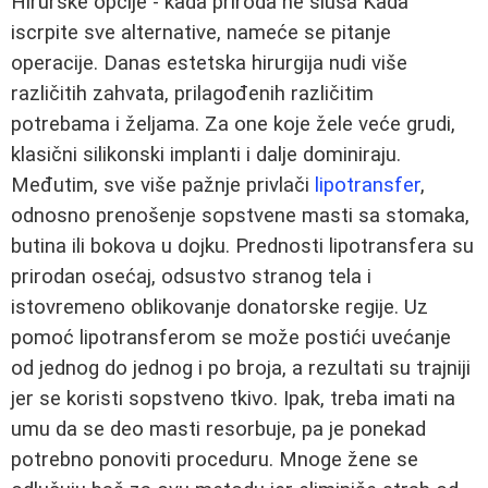
Hirurške opcije - kada priroda ne sluša Kada
iscrpite sve alternative, nameće se pitanje
operacije. Danas estetska hirurgija nudi više
različitih zahvata, prilagođenih različitim
potrebama i željama. Za one koje žele veće grudi,
klasični silikonski implanti i dalje dominiraju.
Međutim, sve više pažnje privlači
lipotransfer
,
odnosno prenošenje sopstvene masti sa stomaka,
butina ili bokova u dojku. Prednosti lipotransfera su
prirodan osećaj, odsustvo stranog tela i
istovremeno oblikovanje donatorske regije. Uz
pomoć lipotransferom se može postići uvećanje
od jednog do jednog i po broja, a rezultati su trajniji
jer se koristi sopstveno tkivo. Ipak, treba imati na
umu da se deo masti resorbuje, pa je ponekad
potrebno ponoviti proceduru. Mnoge žene se