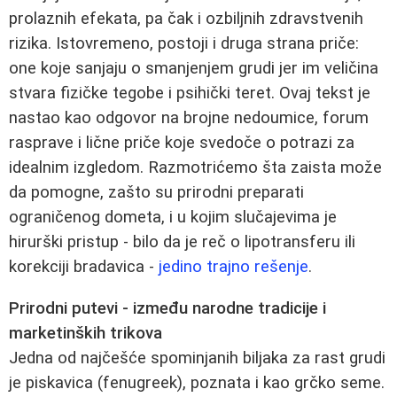
prolaznih efekata, pa čak i ozbiljnih zdravstvenih
rizika. Istovremeno, postoji i druga strana priče:
one koje sanjaju o smanjenjem grudi jer im veličina
stvara fizičke tegobe i psihički teret. Ovaj tekst je
nastao kao odgovor na brojne nedoumice, forum
rasprave i lične priče koje svedoče o potrazi za
idealnim izgledom. Razmotrićemo šta zaista može
da pomogne, zašto su prirodni preparati
ograničenog dometa, i u kojim slučajevima je
hirurški pristup - bilo da je reč o lipotransferu ili
korekciji bradavica -
jedino trajno rešenje
.
Prirodni putevi - između narodne tradicije i
marketinških trikova
Jedna od najčešće spominjanih biljaka za rast grudi
je piskavica (fenugreek), poznata i kao grčko seme.