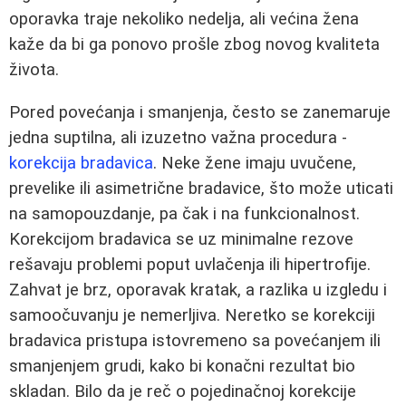
oporavka traje nekoliko nedelja, ali većina žena
kaže da bi ga ponovo prošle zbog novog kvaliteta
života.
Pored povećanja i smanjenja, često se zanemaruje
jedna suptilna, ali izuzetno važna procedura -
korekcija bradavica
. Neke žene imaju uvučene,
prevelike ili asimetrične bradavice, što može uticati
na samopouzdanje, pa čak i na funkcionalnost.
Korekcijom bradavica se uz minimalne rezove
rešavaju problemi poput uvlačenja ili hipertrofije.
Zahvat je brz, oporavak kratak, a razlika u izgledu i
samoočuvanju je nemerljiva. Neretko se korekciji
bradavica pristupa istovremeno sa povećanjem ili
smanjenjem grudi, kako bi konačni rezultat bio
skladan. Bilo da je reč o pojedinačnoj korekcije