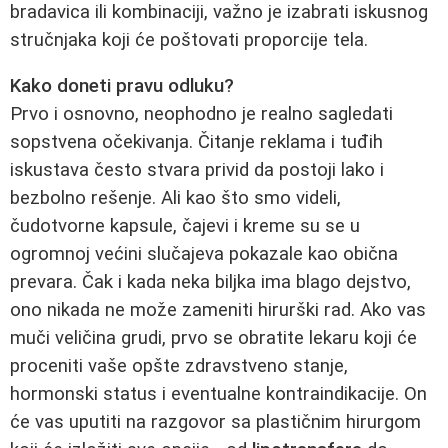
bradavica ili kombinaciji, važno je izabrati iskusnog
stručnjaka koji će poštovati proporcije tela.
Kako doneti pravu odluku?
Prvo i osnovno, neophodno je realno sagledati
sopstvena očekivanja. Čitanje reklama i tuđih
iskustava često stvara privid da postoji lako i
bezbolno rešenje. Ali kao što smo videli,
čudotvorne kapsule, čajevi i kreme su se u
ogromnoj većini slučajeva pokazale kao obična
prevara. Čak i kada neka biljka ima blago dejstvo,
ono nikada ne može zameniti hirurški rad. Ako vas
muči veličina grudi, prvo se obratite lekaru koji će
proceniti vaše opšte zdravstveno stanje,
hormonski status i eventualne kontraindikacije. On
će vas uputiti na razgovor sa plastičnim hirurgom