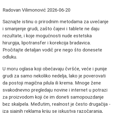
Radovan Vilimonović
2026-06-20
Saznajte istinu o prirodnim metodama za uvećanje
i smanjenje grudi, zašto čajevi i tablete ne daju
rezultate, i koje mogućnosti nude estetska
hirurgija, lipotransfer i korekcija bradavica.
Pročitajte detaljan vodič pre nego što donesete
odluku.
U moru oglasa koji obećavaju čvršće, veće i punije
grudi za samo nekoliko nedelja, lako je poverovati
da postoji magična pilula ili krema. Mnoge žene
svakodnevno pregledaju novine i internet u potrazi
za proizvodom koji će im doneti samopouzdanje
bez skalpela. Međutim, realnost je često drugačija -
iza sjajnih reklama kriju se iskustva razočaranja,