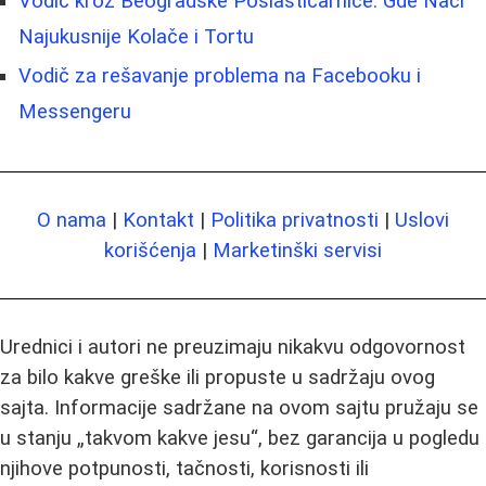
Vodič kroz Beogradske Poslastičarnice: Gde Naći
Najukusnije Kolače i Tortu
Vodič za rešavanje problema na Facebooku i
Messengeru
O nama
|
Kontakt
|
Politika privatnosti
|
Uslovi
korišćenja
|
Marketinški servisi
Urednici i autori ne preuzimaju nikakvu odgovornost
za bilo kakve greške ili propuste u sadržaju ovog
sajta. Informacije sadržane na ovom sajtu pružaju se
u stanju „takvom kakve jesu“, bez garancija u pogledu
njihove potpunosti, tačnosti, korisnosti ili