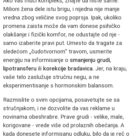
Ako vas muči kompleks, znajte da niste same.
Milioni žena dele istu brigu, i nijedna nije manje
vredna zbog veličine svog poprsja. Ipak, ukoliko
promena zaista može da vam donese psihičko
olakšanje i fizički komfor, ne odustajte od nje -
samo izaberite pravi put. Umesto da tragate za
sledećom „čudotvornom“ travom, usmerite
energiju na informisanje o
smanjenju grudi
,
lipotransferu
ili
korekcije bradavica
. Jer, na kraju,
vaše telo zaslužuje stručnu negu, a ne
eksperimentisanje s hormonskim balansom.
Razmislite o svim opcijama, posavetujte se sa
stručnjakom, i ne dozvolite da vas reklame u
novinama obeshrabre. Prave grudi - velike, male,
korigovane - vrede više od prolaznih obećanja. A
kada donesete informisanu odluku, bilo da je reč o