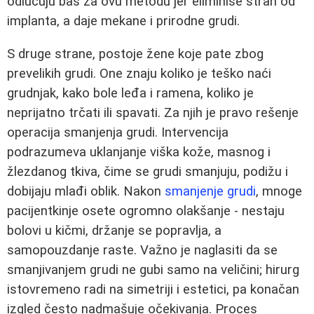
odlučuju baš za ovu metodu jer eliminiše strah od
implanta, a daje mekane i prirodne grudi.
S druge strane, postoje žene koje pate zbog
prevelikih grudi. One znaju koliko je teško naći
grudnjak, kako bole leđa i ramena, koliko je
neprijatno trčati ili spavati. Za njih je pravo rešenje
operacija smanjenja grudi. Intervencija
podrazumeva uklanjanje viška kože, masnog i
žlezdanog tkiva, čime se grudi smanjuju, podižu i
dobijaju mlađi oblik. Nakon
smanjenje grudi
, mnoge
pacijentkinje osete ogromno olakšanje - nestaju
bolovi u kičmi, držanje se popravlja, a
samopouzdanje raste. Važno je naglasiti da se
smanjivanjem grudi ne gubi samo na veličini; hirurg
istovremeno radi na simetriji i estetici, pa konačan
izgled često nadmašuje očekivanja. Proces