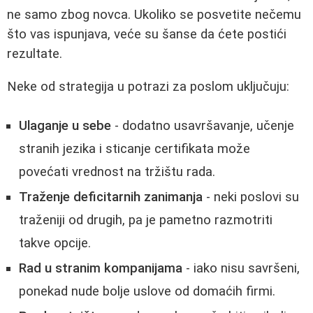
ne samo zbog novca. Ukoliko se posvetite nečemu
što vas ispunjava, veće su šanse da ćete postići
rezultate.
Neke od strategija u potrazi za poslom uključuju:
Ulaganje u sebe
- dodatno usavršavanje, učenje
stranih jezika i sticanje certifikata može
povećati vrednost na tržištu rada.
Traženje deficitarnih zanimanja
- neki poslovi su
traženiji od drugih, pa je pametno razmotriti
takve opcije.
Rad u stranim kompanijama
- iako nisu savršeni,
ponekad nude bolje uslove od domaćih firmi.