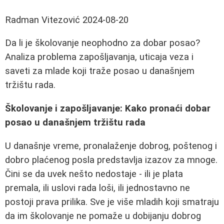
Radman Vitezović
2024-08-20
Da li je školovanje neophodno za dobar posao?
Analiza problema zapošljavanja, uticaja veza i
saveti za mlade koji traže posao u današnjem
tržištu rada.
Školovanje i zapošljavanje: Kako pronaći dobar
posao u današnjem tržištu rada
U današnje vreme, pronalaženje dobrog, poštenog i
dobro plaćenog posla predstavlja izazov za mnoge.
Čini se da uvek nešto nedostaje - ili je plata
premala, ili uslovi rada loši, ili jednostavno ne
postoji prava prilika. Sve je više mladih koji smatraju
da im školovanje ne pomaže u dobijanju dobrog