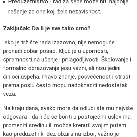
Preduzetništvo
- rad za sebe može biti najbolje
rešenje za one koji žele nezavisnost.
Zaključak: Da li je sve tako crno?
Iako je tržište rada izazovno, nije nemoguće
pronaći dobar posao. Ključ je u upornosti,
spremnosti na učenje i prilagodljivosti. Školovanje i
formalno obrazovanje jesu važni, ali nisu jedini
činioci uspeha. Pravo znanje, posvećenost i strast
prema poslu često mogu nadoknaditi nedostatak
veza.
Na kraju dana, svako mora da odluči šta mu najviše
odgovara - da li će se boriti u postojećim uslovima,
promeniti sredinu ili možda krenuti svojim putem
kao preduzetnik. Bez obzira na izbor, važno je