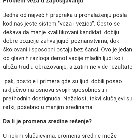
Problem veza u zapošljavanju
Jedna od najvećih prepreka u pronalaženju posla
kod nas jeste sistem "veza i vezica". Često se
dešava da manje kvalifikovani kandidati dobiju
dobre pozicije zahvaljujući poznanstvima, dok
školovani i sposobni ostaju bez šansi. Ovo je jedan
od glavnih razloga demotivacije mladih ljudi koji
uložu trud u obrazovanje, a zatim ne vide rezultate.
Ipak, postoje i primera gde su ljudi dobili posao
isključivo na osnovu svojih sposobnosti i
prethodnih dostignuća. Nažalost, takvi slučajevi su
retki, posebno u manjim sredinama.
Da li je promena sredine rešenje?
U nekim slučajevima, promena sredine može