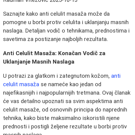
Saznajte kako anti celulit masaža može da
pomogne u borbi protiv celulita i uklanjanju masnih
naslaga. Detaljan vodič o tehnikama, prednostima i
savetima za postizanje najboljih rezultata.
Anti Celulit Masaža: Konačan Vodič za
Uklanjanje Masnih Naslaga
U potrazi za glatkom i zategnutom kožom,
anti
celulit masaža
se nameće kao jedan od
najefikasnijih i najpopularnijih tretmana. Ovaj članak
će vas detailno upoznati sa svim aspektima anti
celulit masaže, od osnovnih principa do naprednih
tehnika, kako biste maksimalno iskoristili njene
prednosti i postigli željene rezultate u borbi protiv
masnih naslaga.