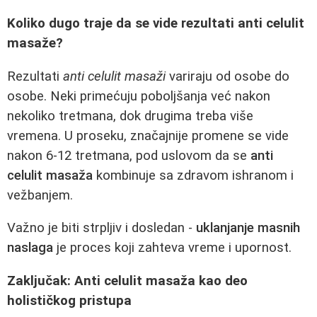
Koliko dugo traje da se vide rezultati anti celulit
masaže?
Rezultati
anti celulit masaži
variraju od osobe do
osobe. Neki primećuju poboljšanja već nakon
nekoliko tretmana, dok drugima treba više
vremena. U proseku, značajnije promene se vide
nakon 6-12 tretmana, pod uslovom da se
anti
celulit masaža
kombinuje sa zdravom ishranom i
vežbanjem.
Važno je biti strpljiv i dosledan -
uklanjanje masnih
naslaga
je proces koji zahteva vreme i upornost.
Zaključak: Anti celulit masaža kao deo
holističkog pristupa