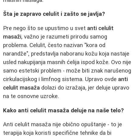
Šta je zapravo celulit i zašto se javlja?
Pre nego što se upustimo u svet
anti celulit
masaži
, važno je razumeti prirodu samog
problema. Celulit, često nazivan "kora od
narandže", predstavlja naboranu kožu koja nastaje
usled nakupijanja masnih ćelija ispod kože. Ovo nije
samo estetski problem - može biti znak narušenog
cirkulacijskog i limfnog sistema. Upravo ovde
anti
celulit masaža
dolazi do izražaja, jer deluje upravo
na te osnovne uzroke.
Kako anti celulit masaža deluje na naše telo?
Anti celulit masaža nije obično opuštanje - to je
terapija koja koristi specifične tehnike da bi