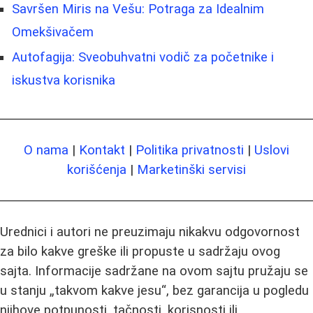
Savršen Miris na Vešu: Potraga za Idealnim
Omekšivačem
Autofagija: Sveobuhvatni vodič za početnike i
iskustva korisnika
O nama
|
Kontakt
|
Politika privatnosti
|
Uslovi
korišćenja
|
Marketinški servisi
Urednici i autori ne preuzimaju nikakvu odgovornost
za bilo kakve greške ili propuste u sadržaju ovog
sajta. Informacije sadržane na ovom sajtu pružaju se
u stanju „takvom kakve jesu“, bez garancija u pogledu
njihove potpunosti, tačnosti, korisnosti ili