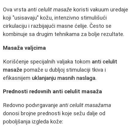
Ova vrsta
anti celulit masaže
koristi vakuum uredaje
koji "usisavaju" kožu, intenzivno stimulišući
cirkulaciju i razbijajući masne ćelije. Često se
kombinuje sa drugim tehnikama za bolje rezultate.
Masaža valjcima
Korišćenje specijalnih valjaka tokom
anti celulit
masaže
pomaže u dubljoj stimulaciji tkiva i
efikasnijem
uklanjanju masnih naslaga
.
Prednosti redovnih anti celulit masaža
Redovno podvrgavanje
anti celulit masažama
donosi brojne prednosti koje sežu dalje od
poboljšanja izgleda kože: