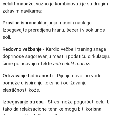
celulit masaže
, važno je kombinovati je sa drugim
zdravim navikama:
Pravilna ishrana
uklanjanja masnih naslaga.
Izbegavajte preradjenu hranu, šećer i visok unos
soli.
Redovno vežbanje
- Kardio vežbe i trening snage
doprinose sagorevanju masti i podstiču cirkulaciju,
čime pojačavaju efekte
anti celulit masaži
.
Održavanje hidriranosti
- Pijenje dovoljno vode
pomaže u ispiranju toksina i održavanju
elastičnosti kože.
Izbegavanje stresa
- Stres može pogoršati celulit,
tako da relaksacione tehnike mogu biti korisna