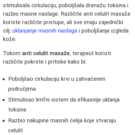
stimulisala cirkulaciju, poboljšala drenažu toksina i
razbio masne naslage. Različite anti celulit masaže
koriste različite pristupe, ali sve imaju zajednički
cilj:
uklanjanje masnih naslaga
i poboljšanje izgleda
kože.
Tokom
anti celulit masaže
, terapeut koristi
različite pokrete i pritiske kako bi:
Poboljšao cirkulaciju krvi u zahvaćenim
područjima
Stimulisao limfni sistem da efikasnije uklanja
toksine
Razbio nakupine masnih ćelija koje stvaraju
celulit