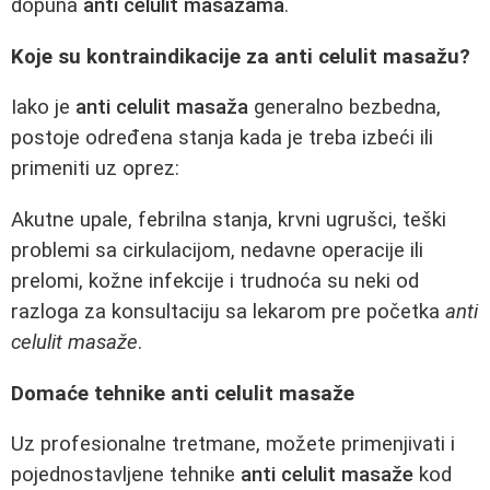
dopuna
anti celulit masažama
.
Koje su kontraindikacije za anti celulit masažu?
Iako je
anti celulit masaža
generalno bezbedna,
postoje određena stanja kada je treba izbeći ili
primeniti uz oprez:
Akutne upale, febrilna stanja, krvni ugrušci, teški
problemi sa cirkulacijom, nedavne operacije ili
prelomi, kožne infekcije i trudnoća su neki od
razloga za konsultaciju sa lekarom pre početka
anti
celulit masaže
.
Domaće tehnike anti celulit masaže
Uz profesionalne tretmane, možete primenjivati i
pojednostavljene tehnike
anti celulit masaže
kod