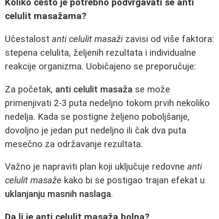
Koliko često je potrebno podvrgavati se anti
celulit masažama?
Učestalost
anti celulit masaži
zavisi od više faktora:
stepena celulita, željenih rezultata i individualne
reakcije organizma. Uobičajeno se preporučuje:
Za početak,
anti celulit masaža
se može
primenjivati 2-3 puta nedeljno tokom prvih nekoliko
nedelja. Kada se postigne željeno poboljšanje,
dovoljno je jedan put nedeljno ili čak dva puta
mesečno za održavanje rezultata.
Važno je napraviti plan koji uključuje redovne
anti
celulit masaže
kako bi se postigao trajan efekat u
uklanjanju masnih naslaga
.
Da li je anti celulit masaža bolna?