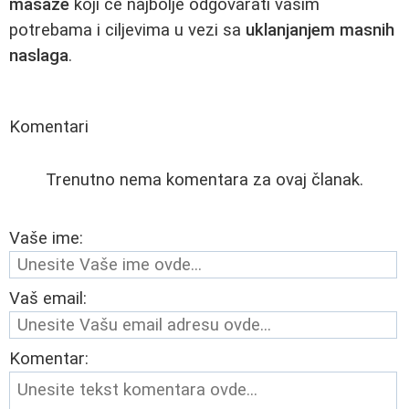
masaže
koji će najbolje odgovarati vašim
potrebama i ciljevima u vezi sa
uklanjanjem masnih
naslaga
.
Komentari
Trenutno nema komentara za ovaj članak.
Vaše ime:
Vaš email:
Komentar: