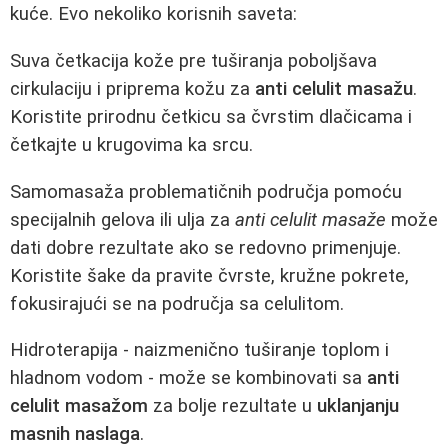
kuće. Evo nekoliko korisnih saveta:
Suva četkacija kože pre tuširanja poboljšava
cirkulaciju i priprema kožu za
anti celulit masažu
.
Koristite prirodnu četkicu sa čvrstim dlačicama i
četkajte u krugovima ka srcu.
Samomasaža problematičnih područja pomoću
specijalnih gelova ili ulja za
anti celulit masaže
može
dati dobre rezultate ako se redovno primenjuje.
Koristite šake da pravite čvrste, kružne pokrete,
fokusirajući se na područja sa celulitom.
Hidroterapija - naizmenično tuširanje toplom i
hladnom vodom - može se kombinovati sa
anti
celulit masažom
za bolje rezultate u
uklanjanju
masnih naslaga
.