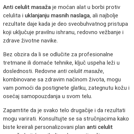
Anti celulit masaža
je moćan alat u borbi protiv
celulita i
uklanjanju masnih naslaga
, ali najbolje
rezultate daje kada je deo sveobuhvatnog pristupa
koji uključuje pravilnu ishranu, redovno vežbanje i
zdrave životne navike.
Bez obzira da li se odlučite za profesionalne
tretmane ili domaće tehnike, ključ uspeha leži u
doslednosti. Redovne
anti celulit masaže
,
kombinovane sa zdravim načinom života, mogu
vam pomoći da postignete glatku, zategnutu kožu i
osećaj samopouzdanja u svom telu.
Zapamtite da je svako telo drugačije i da rezultati
mogu varirati. Konsultujte se sa stručnjacima kako
biste kreirali personalizovani plan
anti celulit