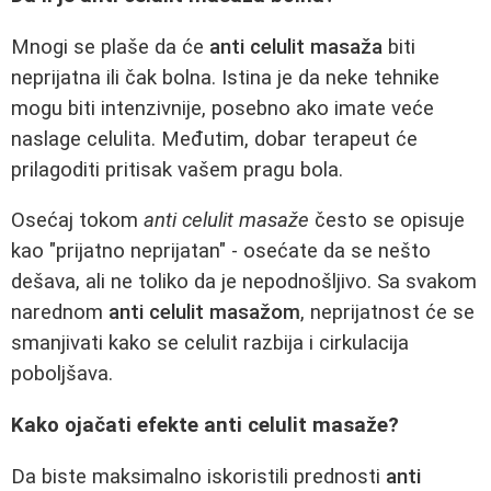
Mnogi se plaše da će
anti celulit masaža
biti
neprijatna ili čak bolna. Istina je da neke tehnike
mogu biti intenzivnije, posebno ako imate veće
naslage celulita. Međutim, dobar terapeut će
prilagoditi pritisak vašem pragu bola.
Osećaj tokom
anti celulit masaže
često se opisuje
kao "prijatno neprijatan" - osećate da se nešto
dešava, ali ne toliko da je nepodnošljivo. Sa svakom
narednom
anti celulit masažom
, neprijatnost će se
smanjivati kako se celulit razbija i cirkulacija
poboljšava.
Kako ojačati efekte anti celulit masaže?
Da biste maksimalno iskoristili prednosti
anti