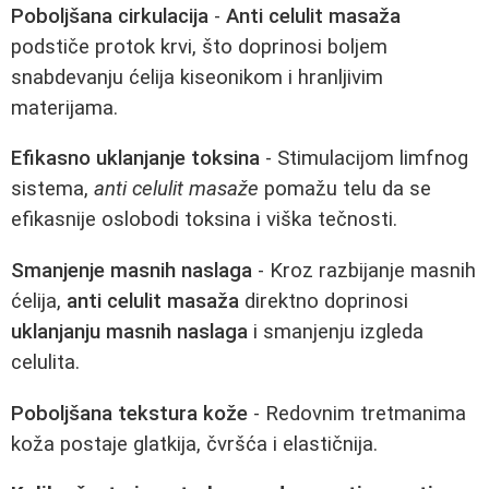
Poboljšana cirkulacija
-
Anti celulit masaža
podstiče protok krvi, što doprinosi boljem
snabdevanju ćelija kiseonikom i hranljivim
materijama.
Efikasno uklanjanje toksina
- Stimulacijom limfnog
sistema,
anti celulit masaže
pomažu telu da se
efikasnije oslobodi toksina i viška tečnosti.
Smanjenje masnih naslaga
- Kroz razbijanje masnih
ćelija,
anti celulit masaža
direktno doprinosi
uklanjanju masnih naslaga
i smanjenju izgleda
celulita.
Poboljšana tekstura kože
- Redovnim tretmanima
koža postaje glatkija, čvršća i elastičnija.