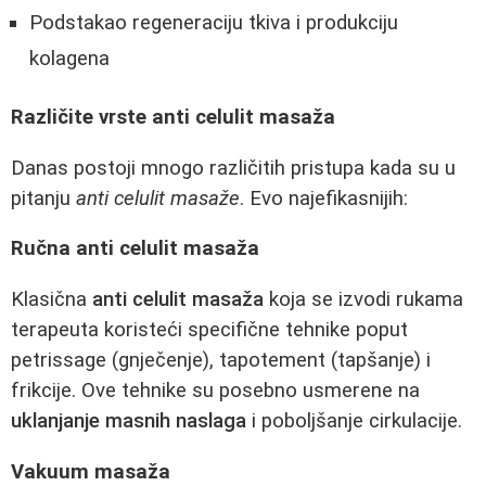
Podstakao regeneraciju tkiva i produkciju
kolagena
Različite vrste anti celulit masaža
Danas postoji mnogo različitih pristupa kada su u
pitanju
anti celulit masaže
. Evo najefikasnijih:
Ručna anti celulit masaža
Klasična
anti celulit masaža
koja se izvodi rukama
terapeuta koristeći specifične tehnike poput
petrissage (gnječenje), tapotement (tapšanje) i
frikcije. Ove tehnike su posebno usmerene na
uklanjanje masnih naslaga
i poboljšanje cirkulacije.
Vakuum masaža