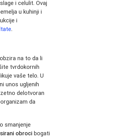
age i celulit. Ovaj
melja u kuhinji i
kcije i
ltate
.
bzira na to da li
ešite tvrdokornih
kuje vaše telo. U
i unos ugljenih
zuzetno delotvoran
ra organizam da
no smanjenje
sirani obroci
bogati