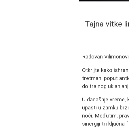
Tajna vitke l
Radovan Vilimonov
Otkrijte kako ishra
tretmani poput antic
do trajnog uklanjanj
U današnje vreme, 
upasti u zamku brzi
noći. Međutim, prava
sinergiji tri ključn