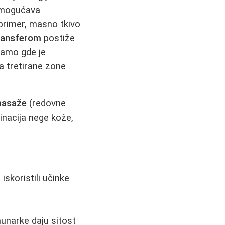
mogućava
primer, masno tkivo
transferom
postiže
tamo gde je
na tretirane zone
 masaže
(redovne
inacija nege kože,
skoristili učinke
ahunarke daju sitost