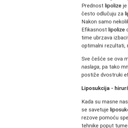
Prednost
lipolize
je
često odlučuju za
l
Nakon samo nekoli
Efikasnost
lipolize
d
time ubrzava izbaci
optimalni rezultati,
Sve češće se ova m
naslaga
, pa tako mn
postiže dvostruki ef
Liposukcija - hiru
Kada su masne nasla
se savetuje
liposuk
rezove pomoću spec
tehnike poput tume