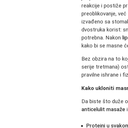
reakcije i postiže 
preoblikovanje, već
izvađeno sa stomaka
dvostruka korist: s
potrebna. Nakon
li
kako bi se masne ćel
Bez obzira na to k
serije tretmana) os
pravilne ishrane i f
Kako ukloniti mas
Da biste što duže o
anticelulit masaže
Proteini u svako