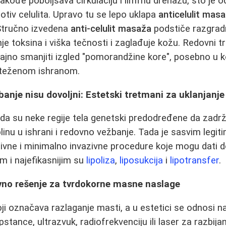
kođe poboljšava cirkulaciju i limfnu drenažu, što je 
otiv celulita. Upravo tu se lepo uklapa
anticelulit mas
. Stručno izvedena
anti-celulit masaža
podstiče razgradn
je toksina i viška tečnosti i zaglađuje kožu. Redovni 
no smanjiti izgled "pomorandžine kore", posebno u k
oteženom ishranom.
banje nisu dovoljni: Estetski tretmani za uklanjan
ada su neke regije tela genetski predodređene da zad
linu u ishrani i redovno vežbanje. Tada je sasvim legit
vne i minimalno invazivne procedure koje mogu dati do
m i najefikasnijim su
lipoliza
,
liposukcija
i
lipotransfer
.
ivno rešenje za tvrdokorne masne naslage
ji označava razlaganje masti, a u estetici se odnosi n
stance, ultrazvuk, radiofrekvenciju ili laser za razbijan