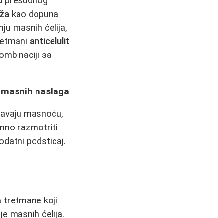
od presudnog
aža
kao dopuna
ju masnih ćelija,
tretmani
anticelulit
ombinaciji sa
je masnih naslaga
ržavaju masnoću,
imno razmotriti
datni podsticaj.
a tretmane koji
je masnih ćelija.