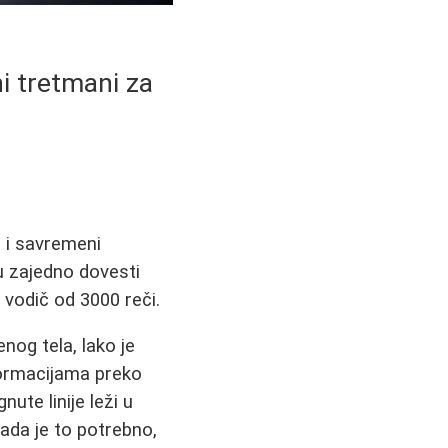
ni tretmani za
e i savremeni
gu zajedno dovesti
 vodič od 3000 reči.
og tela, lako je
formacijama preko
nute linije leži u
 kada je to potrebno,