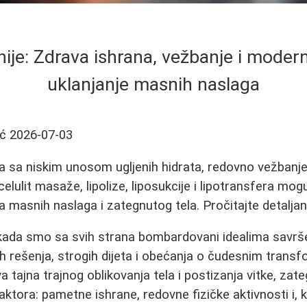
inije: Zdrava ishrana, vežbanje i moder
uklanjanje masnih naslaga
ić
2026-07-03
na sa niskim unosom ugljenih hidrata, redovno vežbanj
elulit masaže, lipolize, liposukcije i lipotransfera mo
a masnih naslaga i zategnutog tela. Pročitajte detaljan
kada smo sa svih strana bombardovani idealima savršen
h rešenja, strogih dijeta i obećanja o čudesnim trans
 tajna trajnog oblikovanja tela i postizanja vitke, zateg
a faktora: pametne ishrane, redovne fizičke aktivnosti i,