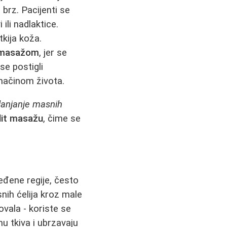
 brz. Pacijenti se
ili nadlaktice.
tkija koža.
t masažom
, jer se
se postigli
 načinom života.
lanjanje masnih
ulit masažu
, čime se
eđene regije, često
ih ćelija kroz male
vala - koriste se
u tkiva i ubrzavaju