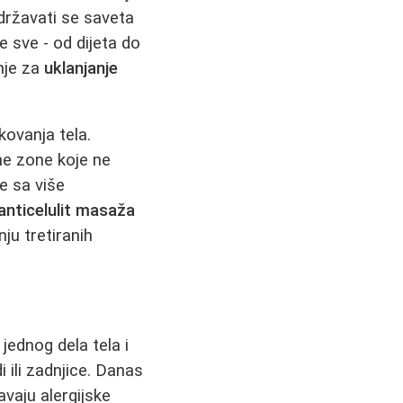
državati se saveta
 sve - od dijeta do
nje za
uklanjanje
kovanja tela.
ane zone koje ne
e sa više
anticelulit masaža
ju tretiranih
jednog dela tela i
 ili zadnjice. Danas
avaju alergijske