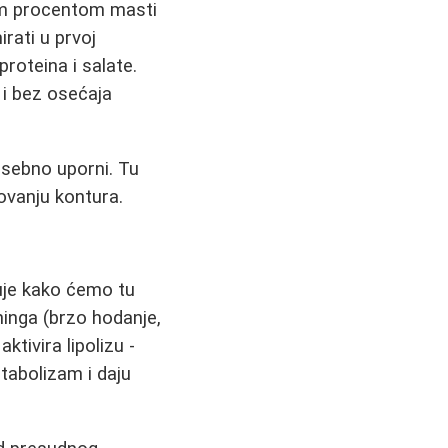
žim procentom masti
rati u prvoj
proteina i salate.
 i bez osećaja
osebno uporni. Tu
kovanju kontura.
je kako ćemo tu
eninga (brzo hodanje,
ktivira lipolizu -
tabolizam i daju