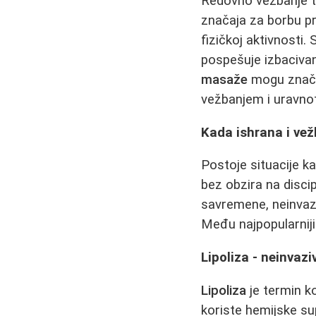
Redovno vežbanje ta
značaja za borbu pr
fizičkoj aktivnosti
pospešuje izbacivan
masaže
mogu značaj
vežbanjem i uravn
Kada ishrana i vež
Postoje situacije k
bez obzira na discip
savremene, neinvazi
Među najpopularniji
Lipoliza - neinvaz
Lipoliza
je termin ko
koriste hemijske sup