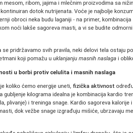
im mesom, ribom, jajima i mlečnim proizvodima sa ni
kontinuiran dotok nutrijenata. Voće je najbolje konzumi
ernji obroci neka budu laganiji - na primer, kombinacija 
okom noći lakše sagoreva masti, a vi se budite odmorni
 se pridržavamo svih pravila, neki delovi tela ostaju p
retmani koji pomažu u
uklanjanju masnih naslaga
i obli
nosti u borbi protiv celulita i masnih naslaga
e koliko ćemo energije uneti,
fizička aktivnost
određu
Za gubljenje kilograma idealna je kombinacija kardio tr
la, plivanje) i treninga snage. Kardio sagoreva kalorije i a
asti, dok vežbe snage izgrađuju mišiće, ubrzavaju me