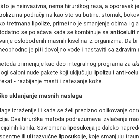
 što je neinvazivna, nema hirurškog reza, a oporavak je
ipolizu
na područjima kao što su butine, stomak, bokovi 
ko tretmana
lipolize
, primetno je smanjenje obima i gla
odatno se pojačava kada se kombinuje sa
anticeluli
vanje oslobođenih masnih kiselina iz organizma. Da bi 
 neophodno je piti dovoljno vode i nastaviti sa zdravim
etoda primenjuje kao deo integralnog programa za
uk
ogi saloni nude pakete koji uključuju
lipolizu
i
anti-cel
ekat - razbijanje masti i zatezanje kože.
rško uklanjanje masnih naslaga
ge izraženije ili kada se želi precizno oblikovanje odr
cija
. Ova hirurška metoda podrazumeva izvlačenje masn
ijalnih kanila. Savremena
liposukcija
je daleko napredo
scentne ili ultrazvučne
liposukcije
, koje smanjuju traum