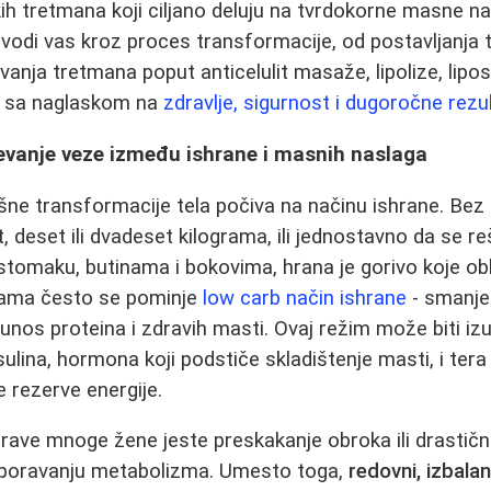
h tretmana koji ciljano deluju na tvrdokorne masne nasl
vodi vas kroz proces transformacije, od postavljanja te
anja tretmana poput anticelulit masaže, lipolize, liposu
ek sa naglaskom na
zdravlje, sigurnost i dugoročne rezu
evanje veze između ishrane i masnih naslaga
ne transformacije tela počiva na načinu ishrane. Bez o
t, deset ili dvadeset kilograma, ili jednostavno da se r
tomaku, butinama i bokovima, hrana je gorivo koje obli
ama često se pominje
low carb način ishrane
- smanjen
unos proteina i zdravih masti. Ovaj režim može biti i
nsulina, hormona koji podstiče skladištenje masti, i te
 rezerve energije.
rave mnoge žene jeste preskakanje obroka ili drastič
 usporavanju metabolizma. Umesto toga,
redovni, izbalan