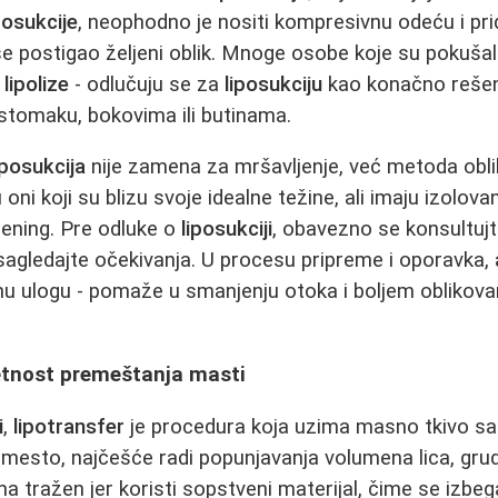
posukcije
, neophodno je nositi kompresivnu odeću i pri
se postigao željeni oblik. Mnoge osobe koje su pokušale
i
lipolize
- odlučuju se za
liposukciju
kao konačno reše
stomaku, bokovima ili butinama.
iposukcija
nije zamena za mršavljenje, već metoda obli
u oni koji su blizu svoje idealne težine, ali imaju izolov
trening. Pre odluke o
liposukciji
, obavezno se konsultujt
 sagledajte očekivanja. U procesu pripreme i oporavka,
u ulogu - pomaže u smanjenju otoka i boljem oblikovan
etnost premeštanja masti
i
,
lipotransfer
je procedura koja uzima masno tkivo sa 
esto, najčešće radi popunjavanja volumena lica, grudi
 tražen jer koristi sopstveni materijal, čime se izbeg