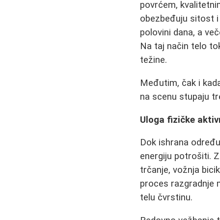
povrćem, kvalitetn
obezbeđuju sitost i 
polovini dana, a več
Na taj način telo t
težine.
Međutim, čak i kada
na scenu stupaju t
Uloga fizičke aktiv
Dok ishrana određuj
energiju potrošiti. 
trčanje, vožnja bicik
proces razgradnje m
telu čvrstinu.