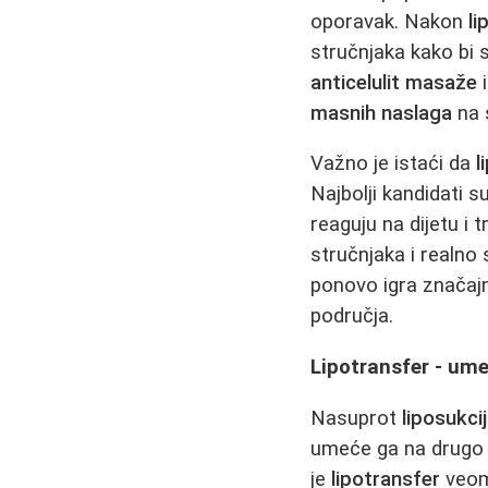
oporavak. Nakon
li
stručnjaka kako bi 
anticelulit masaže
masnih naslaga
na 
Važno je istaći da
l
Najbolji kandidati s
reaguju na dijetu i 
stručnjaka i realno
ponovo igra značajn
područja.
Lipotransfer - um
Nasuprot
liposukcij
umeće ga na drugo m
je
lipotransfer
veoma