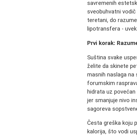
savremenih estetski
sveobuhvatni vodič 
teretani, do razumev
lipotransfera - uv
Prvi korak: Razum
Suština svake uspeš
želite da skinete pe
masnih naslaga na s
forumskim rasprav
hidrata uz povećan 
jer smanjuje nivo i
sagoreva sopstvene
Česta greška koju p
kalorija, što vodi