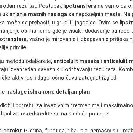
prirodan rezultat. Postupak
lipotransfera
ne samo da o
 i
uklanjanje masnih naslaga
sa nepoželjnih mesta. Na 
 može se prebaciti u grudi ili jagodice. Ovim se
lipo
manjenje obima tamo gde je višak i dodavanje punoće 
potransfera
, važno je mirovanje i izbegavanje pritiska 
ije primile.
oju metodu odaberete,
anticelulit masaža
i
anticelulit
taju izvanredan saveznik u održavanju rezultata. Komb
izičke aktivnosti dugoročno čuva zategnut izgled.
ne naslage ishranom: detaljan plan
dložili potrebu za invazivnim tretmanima i maksimalno i
i
lipolize
, usredsredite se na sledeće principe:
m obroku:
Piletina, ćuretina, riba, jaja, nemasni sir i m