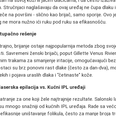
an na suvoj koži ili jačim dlačicama, i da često izaziva c
. Stručnjaci naglašavaju da ovaj uređaj ne čupa dlaku i
eče na površini - slično kao brijač, samo sporije. Ovo j
 ne mora nužno ići ruku pod ruku sa efikasnošću.
istupačno rešenje
rajno, brijanje ostaje najpopularnija metoda zbog svoje
i. Savremeni ženski brijači, poput Gillette Venus Rivier
itnim trakama za smanjenje iritacije, omogućavajući bez
ostaci su brz ponovni rast dlake (često za dan-dva), 
kih i pojava uraslih dlaka i "četinaste" kože.
aserska epilacija vs. Kućni IPL uređaji
tranje za one koji žele najtrajnije rezultate. Salonski 
su mnogo snažniji od kućnih IPL uređaja. Rade sa već
efikasnije uništavanje folikula, često za manje broja t