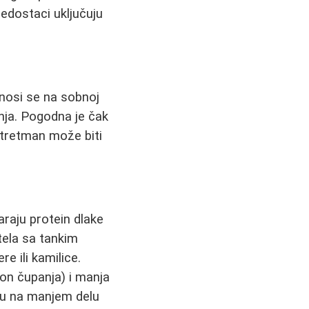
Nedostaci uključuju
nosi se na sobnoj
anja. Pogodna je čak
 tretman može biti
araju protein dlake
tela sa tankim
e ili kamilice.
kon čupanja) i manja
emu na manjem delu