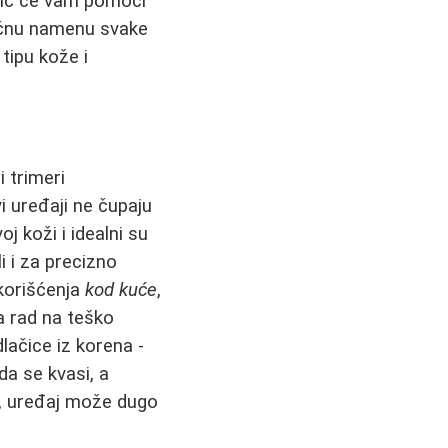
odič će vam pomoći
fičnu namenu svake
tipu kože i
i trimeri
i uređaji ne čupaju
j koži i idealni su
ali i za precizno
korišćenja
kod kuće
,
a rad na teško
ačice iz korena -
a se kvasi, a
om, uređaj može dugo