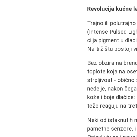
Revolucija kućne la
Trajno ili polutraj
(Intense Pulsed Ligh
cilja pigment u dlaci
Na tržištu postoji 
Bez obzira na brend
toplote koja na oset
strpljivost - običn
nedelje, nakon čega
kože i boje dlačice: 
teže reaguju na tre
Neki od istaknutih m
pametne senzore, i 