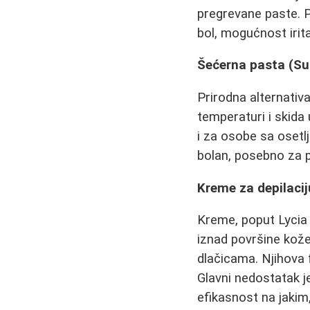
pregrevane paste. P
bol, mogućnost irita
Šećerna pasta (Su
Prirodna alternati
temperaturi i skida
i za osobe sa osetl
bolan, posebno za 
Kreme za depilacij
Kreme, poput Lycia 
iznad površine kože
dlačicama. Njihova 
Glavni nedostatak j
efikasnost na jakim