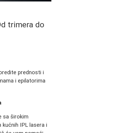
Od trimera do
redite prednosti i
mama i epilatorima
a
e sa širokim
 kućnih IPL lasera i