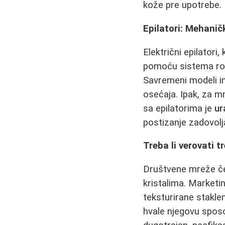
kože pre upotrebe.
Epilatori: Mehanič
Električni epilator
pomoću sistema roti
Savremeni modeli im
osećaja. Ipak, za m
sa epilatorima je
ur
postizanje zadovolj
Treba li verovati 
Društvene mreže če
kristalima. Marketi
teksturirane stakle
hvale njegovu sposob