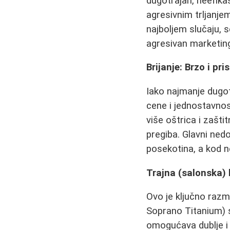
dugotrajan, neefikas
agresivnim trljanjem
najboljem slučaju, s
agresivan marketing
Brijanje: Brzo i pr
Iako najmanje dugot
cene i jednostavnost
više oštrica i zašt
pregiba. Glavni ned
posekotina, a kod ne
Trajna (salonska) l
Ovo je ključno razma
Soprano Titanium) 
omogućava dublje i 