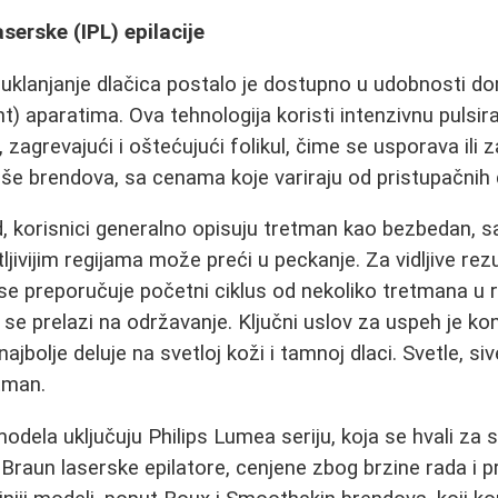
serske (IPL) epilacije
no uklanjanje dlačica postalo je dostupno u udobnosti d
t) aparatima. Ova tehnologija koristi intenzivnu pulsir
, zagrevajući i oštećujući folikul, čime se usporava ili za
više brendova, sa cenama koje variraju od pristupačnih 
, korisnici generalno opisuju tretman kao bezbedan, 
ljivijim regijama može preći u peckanje. Za vidljive rez
o se preporučuje početni ciklus od nekoliko tretmana u
 se prelazi na održavanje. Ključni uslov za uspeh je k
najbolje deluje na svetloj koži i tamnoj dlaci. Svetle, siv
tman.
odela uključuju Philips Lumea seriju, koja se hvali za s
Braun laserske epilatore, cenjene zbog brzine rada i p