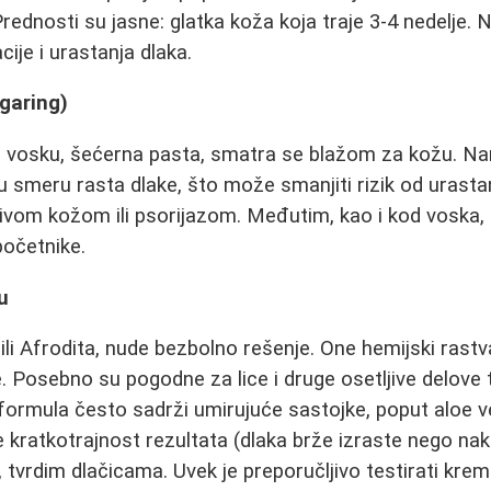
rednosti su jasne: glatka koža koja traje 3-4 nedelje. 
cije i urastanja dlaka.
garing)
va vosku, šećerna pasta, smatra se blažom za kožu. Na
 u smeru rasta dlake, što može smanjiti rizik od urast
jivom kožom ili psorijazom. Međutim, kao i kod voska,
početnike.
u
ili Afrodita, nude bezbolno rešenje. One hemijski rastv
. Posebno su pogodne za lice i druge osetljive delove 
formula često sadrži umirujuće sastojke, poput aloe ver
e kratkotrajnost rezultata (dlaka brže izraste nego na
, tvrdim dlačicama. Uvek je preporučljivo testirati kr