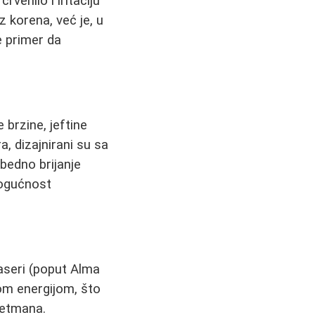
rvenilo i iritaciju
z korena, već je, u
e primer da
 brzine, jeftine
a, dizajnirani su sa
bedno brijanje
mogućnost
laseri (poput Alma
om energijom, što
retmana.