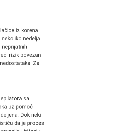
lačice iz korena
 nekoliko nedelja.
 neprijatnih
eći rizik povezan
h nedostataka. Za
epilatora sa
dlaka uz pomoć
deljena. Dok neki
ističu da je proces