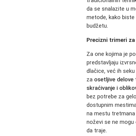
tradicionalnih tehn
da se snalazite u m
metode, kako biste 
budžetu.
Precizni trimeri za
Za one kojima je pot
predstavljaju izvrs
dlačice, već ih seku
za
osetljive delove t
skraćivanje i oblik
bez potrebe za gelo
dostupnim mestima.
na mestu tretmana 
noževi se ne mogu o
da traje.