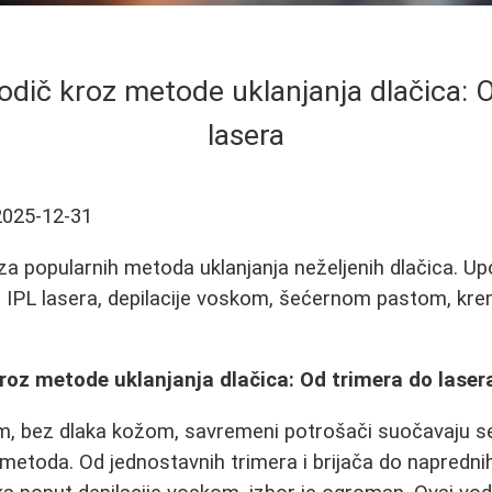
vodič kroz metode uklanjanja dlačica: 
lasera
2025-12-31
a popularnih metoda uklanjanja neželjenih dlačica. Upo
, IPL lasera, depilacije voskom, šećernom pastom, kre
kroz metode uklanjanja dlačica: Od trimera do laser
om, bez dlaka kožom, savremeni potrošači suočavaju s
metoda. Od jednostavnih trimera i brijača do naprednih