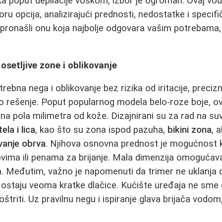
ika poput depilacije voskom, izbor je ogroman. Ovaj v
oru opcija, analizirajući prednosti, nedostatke i speci
pronašli onu koja najbolje odgovara vašim potrebama, 
 osetljive zone i oblikovanje
rebna nega i oblikovanje bez rizika od iritacije, precizn
no rešenje. Poput popularnog modela belo-roze boje, ov
 na pola milimetra od kože. Dizajnirani su za rad na suvo
ela i lica
, kao što su zona ispod pazuha,
bikini zona
, 
ovanje obrva
. Njihova osnovna prednost je mogućnost 
vima ili penama za brijanje. Mala dimenzija omogućav
 Međutim, važno je napomenuti da trimer ne uklanja dl
ostaju veoma kratke dlačice. Kućište uređaja ne sme d
štriti. Uz pravilnu negu i ispiranje glava brijača vod