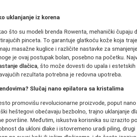
ko uklanjanje iz korena
i, kao što su modeli brenda Rowenta, mehanički čupaju d
rajućih pinceta. To garantuje glatkoću kože koja traje
aju masažne kuglice i različite nastavke za smanjenje
noge je ovaj postupak bolan, posebno na početku. Najv
astanje dlačica
, što može dovesti do upala i estetski
avajućih rezultata potrebna je redovna upotreba.
trendovima? Slučaj nano epilatora sa kristalima
sto promovišu revolucionarne proizvode, poput nano 
nški heštegovi obećavaju bezbolno, trajno uklanjanje 
ne površine. Međutim, iskustva korisnika su izrazito po
nost da ukloni dlake i istovremeno uradi piling, drugi 