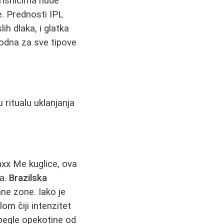
orisnicima nude
e. Prednosti IPL
ih dlaka, i glatka
godna za sve tipove
 ritualu uklanjanja
xx Me kuglice, ova
na.
Brazilska
mne zone. Iako je
om čiji intenzitet
zbegle opekotine od