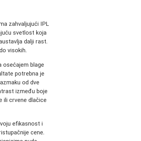
oma zahvaljujući IPL
ajuću svetlost koja
ustavlja dalji rast.
do visokih.
sa osećajem blage
ultate potrebna je
 razmaku od dve
ontrast između boje
e ili crvene dlačice
voju efikasnost i
ristupačnije cene.