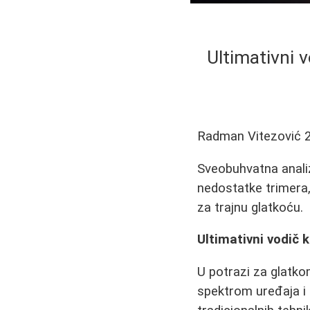
Ultimativni 
Radman Vitezović
Sveobuhvatna analiz
nedostatke trimera
za trajnu glatkoću.
Ultimativni vodič 
U potrazi za glatk
spektrom uređaja i 