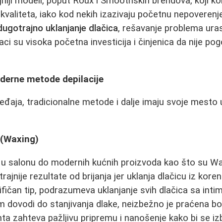
ljniji modeli, poput Roux i Smoothskin brendova, koji k
kvaliteta, iako kod nekih izazivaju početnu nepoverenj
dugotrajno uklanjanje dlačica
, rešavanje problema urasl
ci su visoka početna investicija i činjenica da nije po
oderne metode depilacije
eđaja, tradicionalne metode i dalje imaju svoje mesto u
 (Waxing)
 u salonu do modernih kućnih proizvoda kao što su Wa
jnije rezultate od brijanja jer uklanja dlačicu iz kore
ifičan tip, podrazumeva uklanjanje svih dlačica sa inti
 dovodi do stanjivanja dlake, neizbežno je praćena bol
anta zahteva pažljivu pripremu i nanošenje kako bi se i