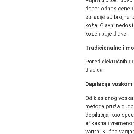
Pojavljuju se i povo
dobar odnos cene i 
epilacije su brojne:
koža. Glavni nedosta
kože i boje dlake.
Tradicionalne i m
Pored električnih ur
dlačica.
Depilacija voskom
Od klasičnog voska
metoda pruža dugotra
depilacija
, kao spec
efikasna i vremenom
varira. Kućna varij