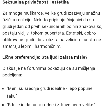
Seksualna privlačnost i estetika
Za mnoge muškarce, velike grudi izazivaju snažnu
fizičku reakciju. Neki to pripisuju činjenici da su
grudi jedan od prvih sekundarnih polnih znakova koji
postaju vidljivi tokom puberteta. Estetski, dobro
oblikovane grudi - bez obzira na veličinu - često se
smatraju lepim i harmoničnim.
Lične preferencije: Šta ljudi zaista misle?
Diskusije na forumima pokazuju da su mišljenja
podeljena:
"Meni su srednje grudi idealne - lepo popune
šaku."
"Bitnije je da su prirodne i zdrave nego velike."