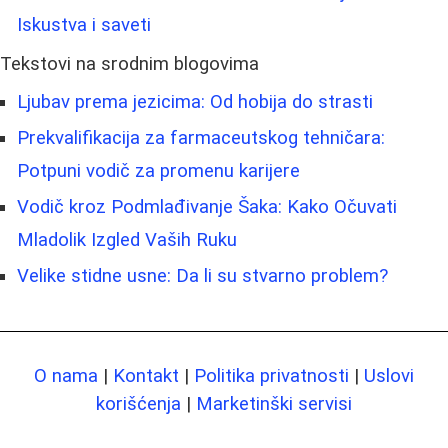
Iskustva i saveti
Tekstovi na srodnim blogovima
Ljubav prema jezicima: Od hobija do strasti
Prekvalifikacija za farmaceutskog tehničara:
Potpuni vodič za promenu karijere
Vodič kroz Podmlađivanje Šaka: Kako Očuvati
Mladolik Izgled Vaših Ruku
Velike stidne usne: Da li su stvarno problem?
O nama
|
Kontakt
|
Politika privatnosti
|
Uslovi
korišćenja
|
Marketinški servisi