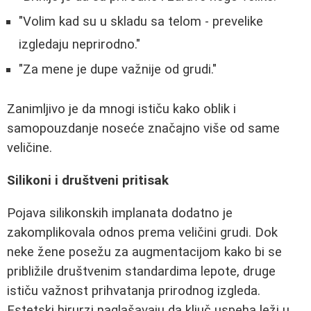
"Volim kad su u skladu sa telom - prevelike
izgledaju neprirodno."
"Za mene je dupe važnije od grudi."
Zanimljivo je da mnogi ističu kako oblik i
samopouzdanje noseće značajno više od same
veličine.
Silikoni i društveni pritisak
Pojava silikonskih implanata dodatno je
zakomplikovala odnos prema veličini grudi. Dok
neke žene posežu za augmentacijom kako bi se
približile društvenim standardima lepote, druge
ističu važnost prihvatanja prirodnog izgleda.
Estetski hirurzi naglašavaju da ključ uspeha leži u