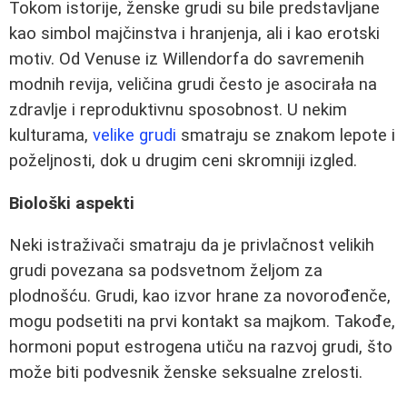
Tokom istorije, ženske grudi su bile predstavljane
kao simbol majčinstva i hranjenja, ali i kao erotski
motiv. Od Venuse iz Willendorfa do savremenih
modnih revija, veličina grudi često je asocirała na
zdravlje i reproduktivnu sposobnost. U nekim
kulturama,
velike grudi
smatraju se znakom lepote i
poželjnosti, dok u drugim ceni skromniji izgled.
Biološki aspekti
Neki istraživači smatraju da je privlačnost velikih
grudi povezana sa podsvetnom željom za
plodnošću. Grudi, kao izvor hrane za novorođenče,
mogu podsetiti na prvi kontakt sa majkom. Takođe,
hormoni poput estrogena utiču na razvoj grudi, što
može biti podvesnik ženske seksualne zrelosti.