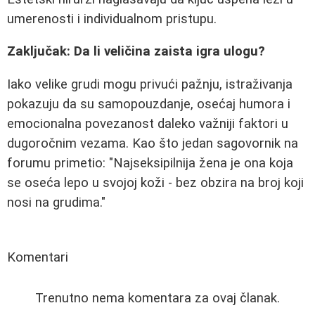
umerenosti i individualnom pristupu.
Zaključak: Da li veličina zaista igra ulogu?
Iako velike grudi mogu privući pažnju, istraživanja
pokazuju da su samopouzdanje, osećaj humora i
emocionalna povezanost daleko važniji faktori u
dugoročnim vezama. Kao što jedan sagovornik na
forumu primetio: "Najseksipilnija žena je ona koja
se oseća lepo u svojoj koži - bez obzira na broj koji
nosi na grudima."
Komentari
Trenutno nema komentara za ovaj članak.