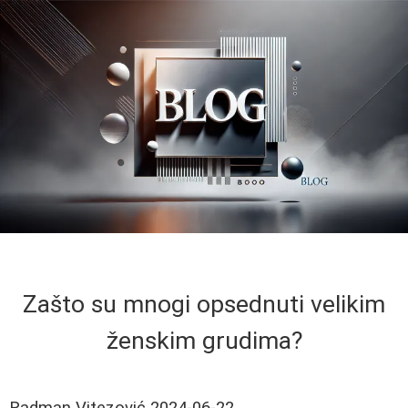
Zašto su mnogi opsednuti velikim
ženskim grudima?
Radman Vitezović
2024-06-22