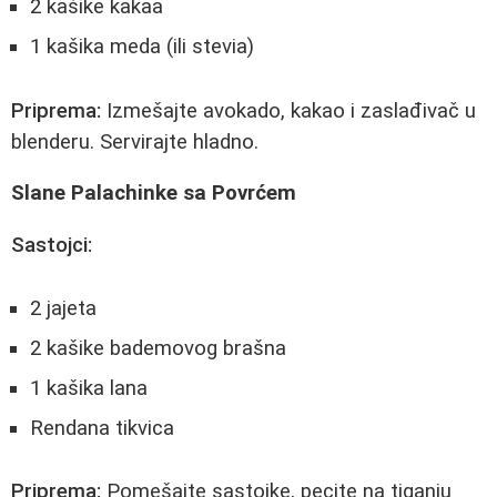
2 kašike kakaa
1 kašika meda (ili stevia)
Priprema:
Izmešajte avokado, kakao i zaslađivač u
blenderu. Servirajte hladno.
Slane Palachinke sa Povrćem
Sastojci:
2 jajeta
2 kašike bademovog brašna
1 kašika lana
Rendana tikvica
Priprema:
Pomešajte sastojke, pecite na tiganju