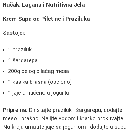
Ručak: Lagana i Nutritivna Jela
Krem Supa od Piletine i Praziluka
Sastojci:
1 praziluk
1 šargarepa
200g belog pilećeg mesa
1 kašika brašna (opciono)
1 jaje umućeno u jogurtu
Priprema:
Dinstajte praziluk i šargarepu, dodajte
meso i brašno. Nalijte vodom i kratko prokuvajte.
Na kraju umutite jaje sa jogurtom i dodajte u supu.