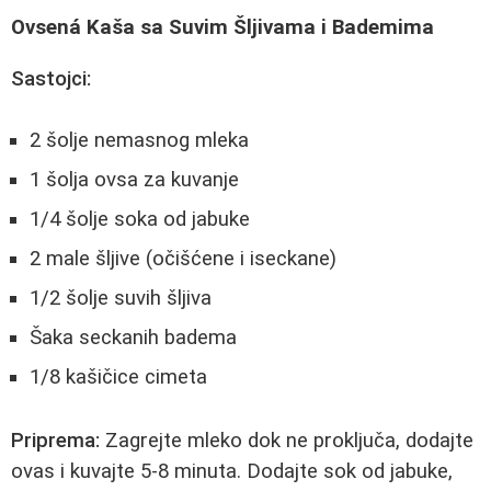
Ovsená Kaša sa Suvim Šljivama i Bademima
Sastojci:
2 šolje nemasnog mleka
1 šolja ovsa za kuvanje
1/4 šolje soka od jabuke
2 male šljive (očišćene i iseckane)
1/2 šolje suvih šljiva
Šaka seckanih badema
1/8 kašičice cimeta
Priprema:
Zagrejte mleko dok ne proključa, dodajte
ovas i kuvajte 5-8 minuta. Dodajte sok od jabuke,