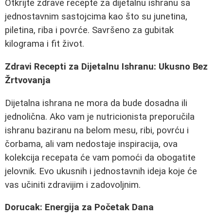
Otkrijte zdrave recepte za dijetalnu ishranu sa
jednostavnim sastojcima kao što su junetina,
piletina, riba i povrće. Savršeno za gubitak
kilograma i fit život.
Zdravi Recepti za Dijetalnu Ishranu: Ukusno Bez
Žrtvovanja
Dijetalna ishrana ne mora da bude dosadna ili
jednolična. Ako vam je nutricionista preporučila
ishranu baziranu na belom mesu, ribi, povrću i
čorbama, ali vam nedostaje inspiracija, ova
kolekcija recepata će vam pomoći da obogatite
jelovnik. Evo ukusnih i jednostavnih ideja koje će
vas učiniti zdravijim i zadovoljnim.
Dorucak: Energija za Početak Dana