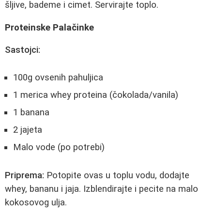
šljive, bademe i cimet. Servirajte toplo.
Proteinske Palačinke
Sastojci:
100g ovsenih pahuljica
1 merica whey proteina (čokolada/vanila)
1 banana
2 jajeta
Malo vode (po potrebi)
Priprema:
Potopite ovas u toplu vodu, dodajte
whey, bananu i jaja. Izblendirajte i pecite na malo
kokosovog ulja.