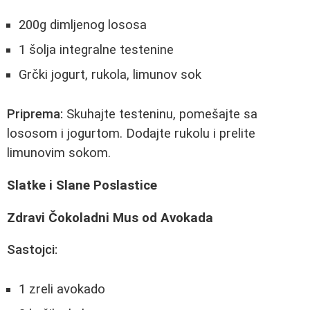
200g dimljenog lososa
1 šolja integralne testenine
Grčki jogurt, rukola, limunov sok
Priprema:
Skuhajte testeninu, pomešajte sa
lososom i jogurtom. Dodajte rukolu i prelite
limunovim sokom.
Slatke i Slane Poslastice
Zdravi Čokoladni Mus od Avokada
Sastojci:
1 zreli avokado