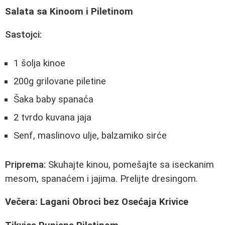
Salata sa Kinoom i Piletinom
Sastojci:
1 šolja kinoe
200g grilovane piletine
Šaka baby spanaća
2 tvrdo kuvana jaja
Senf, maslinovo ulje, balzamiko sirće
Priprema:
Skuhajte kinou, pomešajte sa iseckanim
mesom, spanaćem i jajima. Prelijte dresingom.
Večera: Lagani Obroci bez Osećaja Krivice