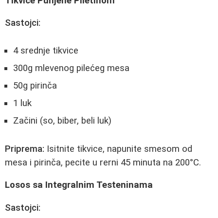
Tikvice Punjene Piletinom
Sastojci:
4 srednje tikvice
300g mlevenog pilećeg mesa
50g pirinča
1 luk
Začini (so, biber, beli luk)
Priprema:
Isitnite tikvice, napunite smesom od
mesa i pirinča, pecite u rerni 45 minuta na 200°C.
Losos sa Integralnim Testeninama
Sastojci: