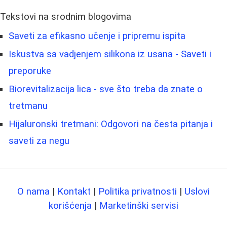
Tekstovi na srodnim blogovima
Saveti za efikasno učenje i pripremu ispita
Iskustva sa vadjenjem silikona iz usana - Saveti i
preporuke
Biorevitalizacija lica - sve što treba da znate o
tretmanu
Hijaluronski tretmani: Odgovori na česta pitanja i
saveti za negu
O nama
|
Kontakt
|
Politika privatnosti
|
Uslovi
korišćenja
|
Marketinški servisi