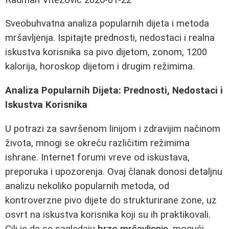
Sveobuhvatna analiza popularnih dijeta i metoda
mršavljenja. Ispitajte prednosti, nedostaci i realna
iskustva korisnika sa pivo dijetom, zonom, 1200
kalorija, horoskop dijetom i drugim režimima.
Analiza Popularnih Dijeta: Prednosti, Nedostaci i
Iskustva Korisnika
U potrazi za savršenom linijom i zdravijim načinom
života, mnogi se okreću različitim režimima
ishrane. Internet forumi vreve od iskustava,
preporuka i upozorenja. Ovaj članak donosi detaljnu
analizu nekoliko popularnih metoda, od
kontroverzne pivo dijete do strukturirane zone, uz
osvrt na iskustva korisnika koji su ih praktikovali.
Cilj je da se sagledaju
brzo mršavljenje
, mogući