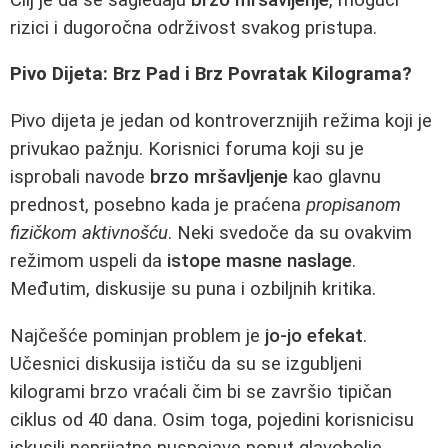
rizici i dugoročna održivost svakog pristupa.
Pivo Dijeta: Brz Pad i Brz Povratak Kilograma?
Pivo dijeta je jedan od kontroverznijih režima koji je
privukao pažnju. Korisnici foruma koji su je
isprobali navode
brzo mršavljenje
kao glavnu
prednost, posebno kada je praćena
propisanom
fizičkom aktivnošću
. Neki svedoče da su ovakvim
režimom uspeli da
istope masne naslage
.
Međutim, diskusije su puna i ozbiljnih kritika.
Najčešće pominjan problem je
jo-jo efekat
.
Učesnici diskusija ističu da su se izgubljeni
kilogrami brzo vraćali čim bi se završio tipičan
ciklus od 40 dana. Osim toga, pojedini korisnicisu
iskusili neprijatne nuspojave poput glavobolje,