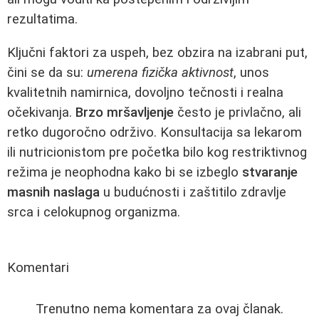
rezultatima.
Ključni faktori za uspeh, bez obzira na izabrani put,
čini se da su:
umerena fizička aktivnost
, unos
kvalitetnih namirnica, dovoljno tečnosti i realna
očekivanja.
Brzo mršavljenje
često je privlačno, ali
retko dugoročno održivo. Konsultacija sa lekarom
ili nutricionistom pre početka bilo kog restriktivnog
režima je neophodna kako bi se izbeglo
stvaranje
masnih naslaga
u budućnosti i zaštitilo zdravlje
srca i celokupnog organizma.
Komentari
Trenutno nema komentara za ovaj članak.