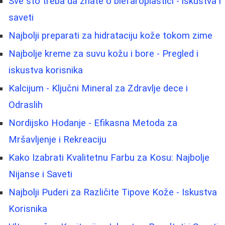
Sve što treba da znate o blefaroplastici - iskustva i
saveti
Najbolji preparati za hidrataciju kože tokom zime
Najbolje kreme za suvu kožu i bore - Pregled i
iskustva korisnika
Kalcijum - Ključni Mineral za Zdravlje dece i
Odraslih
Nordijsko Hodanje - Efikasna Metoda za
Mršavljenje i Rekreaciju
Kako Izabrati Kvalitetnu Farbu za Kosu: Najbolje
Nijanse i Saveti
Najbolji Puderi za Različite Tipove Kože - Iskustva
Korisnika