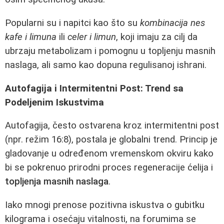
Popularni su i napitci kao što su
kombinacija nes
kafe i limuna
ili
celer i limun
, koji imaju za cilj da
ubrzaju metabolizam i pomognu u topljenju masnih
naslaga, ali samo kao dopuna regulisanoj ishrani.
Autofagija i Intermitentni Post: Trend sa
Podeljenim Iskustvima
Autofagija, često ostvarena kroz intermitentni post
(npr. režim 16:8), postala je globalni trend. Princip je
gladovanje u određenom vremenskom okviru kako
bi se pokrenuo prirodni proces regeneracije ćelija i
topljenja masnih naslaga
.
Iako mnogi prenose pozitivna iskustva o gubitku
kilograma i osećaju vitalnosti, na forumima se