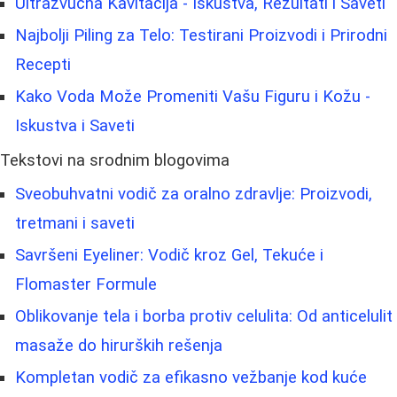
Ultrazvučna Kavitacija - Iskustva, Rezultati i Saveti
Najbolji Piling za Telo: Testirani Proizvodi i Prirodni
Recepti
Kako Voda Može Promeniti Vašu Figuru i Kožu -
Iskustva i Saveti
Tekstovi na srodnim blogovima
Sveobuhvatni vodič za oralno zdravlje: Proizvodi,
tretmani i saveti
Savršeni Eyeliner: Vodič kroz Gel, Tekuće i
Flomaster Formule
Oblikovanje tela i borba protiv celulita: Od anticelulit
masaže do hirurških rešenja
Kompletan vodič za efikasno vežbanje kod kuće