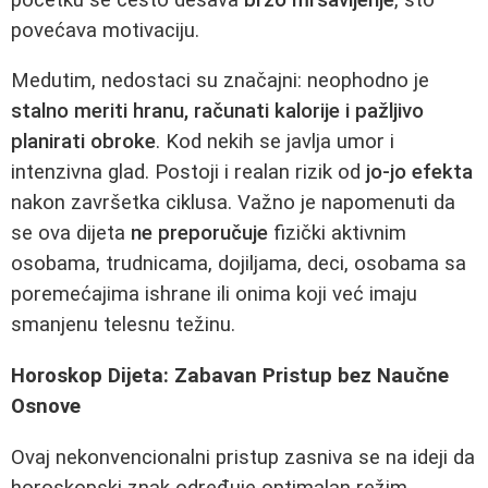
povećava motivaciju.
Medutim, nedostaci su značajni: neophodno je
stalno meriti hranu, računati kalorije i pažljivo
planirati obroke
. Kod nekih se javlja umor i
intenzivna glad. Postoji i realan rizik od
jo-jo efekta
nakon završetka ciklusa. Važno je napomenuti da
se ova dijeta
ne preporučuje
fizički aktivnim
osobama, trudnicama, dojiljama, deci, osobama sa
poremećajima ishrane ili onima koji već imaju
smanjenu telesnu težinu.
Horoskop Dijeta: Zabavan Pristup bez Naučne
Osnove
Ovaj nekonvencionalni pristup zasniva se na ideji da
horoskopski znak određuje optimalan režim