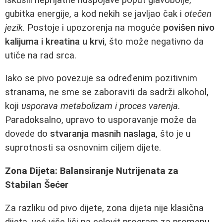
gubitka energije, a kod nekih se javljao čak i
otečen
jezik
. Postoje i upozorenja na moguće
povišen nivo
kalijuma i kreatina u krvi
, što može negativno da
utiče na rad srca.
Iako se pivo povezuje sa određenim pozitivnim
stranama, ne sme se zaboraviti da sadrži alkohol,
koji
usporava metabolizam i proces varenja
.
Paradoksalno, upravo to usporavanje može da
dovede do
stvaranja masnih naslaga
, što je u
suprotnosti sa osnovnim ciljem dijete.
Zona Dijeta: Balansiranje Nutrijenata za
Stabilan Šećer
Za razliku od pivo dijete, zona dijeta nije klasična
dijeta, već više liči na celovit program za promenu