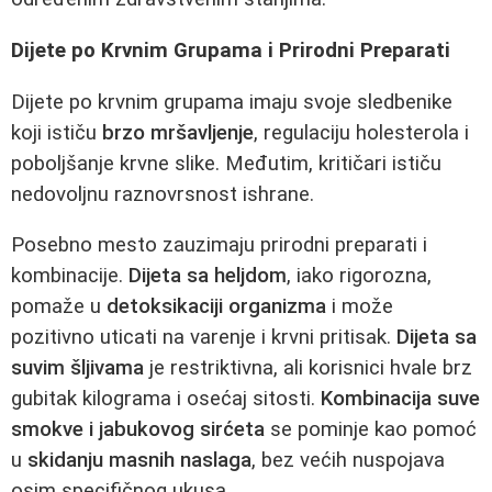
Dijete po Krvnim Grupama i Prirodni Preparati
Dijete po krvnim grupama imaju svoje sledbenike
koji ističu
brzo mršavljenje
, regulaciju holesterola i
poboljšanje krvne slike. Međutim, kritičari ističu
nedovoljnu raznovrsnost ishrane.
Posebno mesto zauzimaju prirodni preparati i
kombinacije.
Dijeta sa heljdom
, iako rigorozna,
pomaže u
detoksikaciji organizma
i može
pozitivno uticati na varenje i krvni pritisak.
Dijeta sa
suvim šljivama
je restriktivna, ali korisnici hvale brz
gubitak kilograma i osećaj sitosti.
Kombinacija suve
smokve i jabukovog sirćeta
se pominje kao pomoć
u
skidanju masnih naslaga
, bez većih nuspojava
osim specifičnog ukusa.