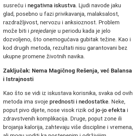
susreću i
negativna iskustva
. Ljudi navode jaku
glad, posebno u fazi privikavanja, malaksalost,
razdražljivost, nervozu i anksioznost. Problem
može biti i
prejedanje
u periodu kada je jelo
dozvoljeno, što onemogućava gubitak težine. Kao i
kod drugih metoda, rezultati nisu garantovani bez
ukupne promene životnih navika.
Zaključak: Nema Magičnog Rešenja, već Balansa
i Istrajnosti
Kao što se vidi iz iskustava korisnika, svaka od ovih
metoda ima svoje
prednosti i nedostatke
. Neke,
poput pivo dijete, nose visok rizik od
jo-jo efekta
i
zdravstvenih komplikacija. Druge, poput zone ili
brojanja kalorija, zahtevaju više discipline i vremena,
ali mogu voditi ka postepenim i održivijim