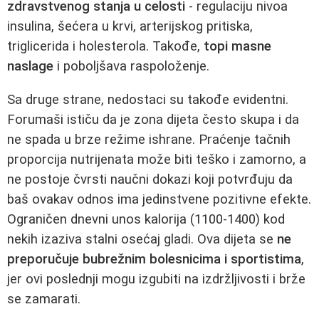
zdravstvenog stanja u celosti
- regulaciju nivoa
insulina, šećera u krvi, arterijskog pritiska,
triglicerida i holesterola. Takođe,
topi masne
naslage
i poboljšava raspoloženje.
Sa druge strane, nedostaci su takođe evidentni.
Forumaši ističu da je zona dijeta često skupa i da
ne spada u brze režime ishrane. Praćenje tačnih
proporcija nutrijenata može biti teško i zamorno, a
ne postoje čvrsti naučni dokazi koji potvrđuju da
baš ovakav odnos ima jedinstvene pozitivne efekte.
Ograničen dnevni unos kalorija (1100-1400) kod
nekih izaziva stalni osećaj gladi. Ova dijeta se
ne
preporučuje bubrežnim bolesnicima i sportistima
,
jer ovi poslednji mogu izgubiti na izdržljivosti i brže
se zamarati.