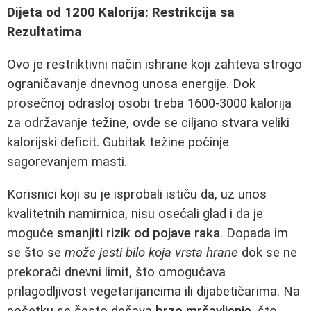
Dijeta od 1200 Kalorija: Restrikcija sa
Rezultatima
Ovo je restriktivni način ishrane koji zahteva strogo
ograničavanje dnevnog unosa energije. Dok
prosečnoj odrasloj osobi treba 1600-3000 kalorija
za održavanje težine, ovde se ciljano stvara veliki
kalorijski deficit. Gubitak težine počinje
sagorevanjem masti.
Korisnici koji su je isprobali ističu da, uz unos
kvalitetnih namirnica, nisu osećali glad i da je
moguće
smanjiti rizik od pojave raka
. Dopada im
se što se
može jesti bilo koja vrsta hrane
dok se ne
prekorači dnevni limit, što omogućava
prilagodljivost vegetarijancima ili dijabetičarima. Na
početku se često dešava
brzo mršavljenje
, što