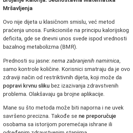
Mršavljenja
Ovo nije dijeta u klasičnom smislu, već metod
praćenja unosa. Funkcioniše na principu kalorijskog
deficita, gde se dnevni unos svede ispod vrednosti
bazalnog metabolizma (BMR).
Prednosti su jasne:
nema zabranjenih namirnica
,
samo kontrole količine. Korisnici smatraju da je ovo
zdraviji način od restriktivnih dijeta, koji može da
popravi krvnu sliku
bez izazivanja zdravstvenih
problema. Olakšavaju ga brojne aplikacije.
Mane su što metoda može biti naporna i ne uvek
savršeno precizna. Takođe se
ne preporučuje
osobama sa istorijom poremećaja ishrane ili
određenim zdravstvenim stanjima.