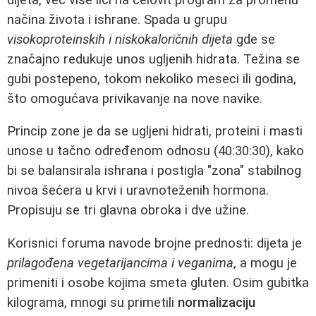
načina života i ishrane. Spada u grupu
visokoproteinskih i niskokaloričnih dijeta
gde se
značajno redukuje unos ugljenih hidrata. Težina se
gubi postepeno, tokom nekoliko meseci ili godina,
što omogućava privikavanje na nove navike.
Princip zone je da se ugljeni hidrati, proteini i masti
unose u tačno određenom odnosu (40:30:30), kako
bi se balansirala ishrana i postigla "zona" stabilnog
nivoa šećera u krvi i uravnoteženih hormona.
Propisuju se tri glavna obroka i dve užine.
Korisnici foruma navode brojne prednosti: dijeta je
prilagođena vegetarijancima i veganima
, a mogu je
primeniti i osobe kojima smeta gluten. Osim gubitka
kilograma, mnogi su primetili
normalizaciju