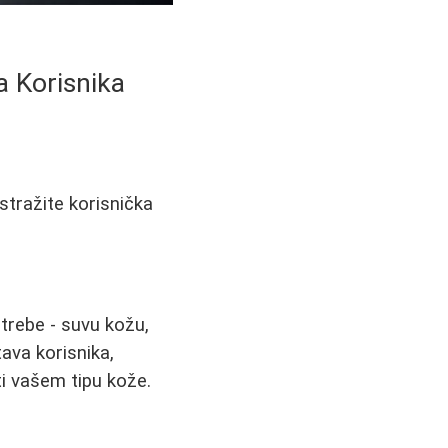
a Korisnika
Istražite korisnička
trebe - suvu kožu,
tava korisnika,
i vašem tipu kože.