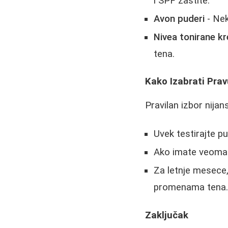
i SPF zaštite.
Avon puderi
- Nek
Nivea tonirane k
tena.
Kako Izabrati Prav
Pravilan izbor nijan
Uvek testirajte p
Ako imate veoma 
Za letnje mesece,
promenama tena
Zaključak