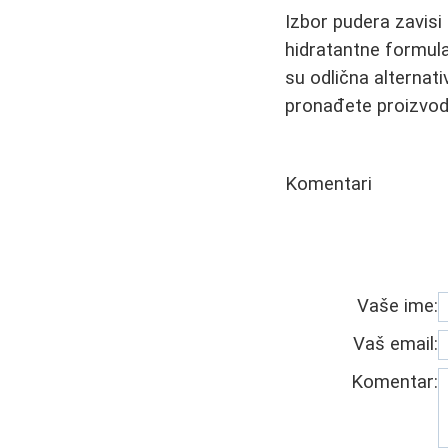
Izbor pudera zavisi 
hidratantne formula
su odlična alternat
pronađete proizvod
Komentari
Vaše ime:
Vaš email:
Komentar: