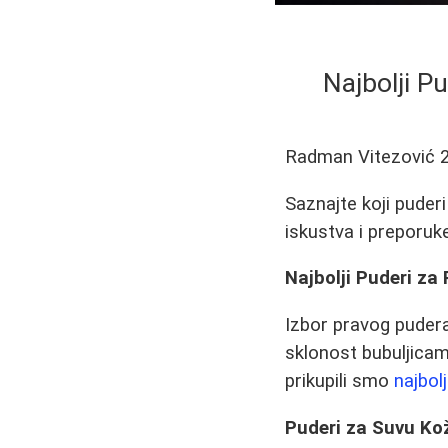
Najbolji P
Radman Vitezović
Saznajte koji puderi
iskustva i preporuk
Najbolji Puderi za
Izbor pravog pudera
sklonost bubuljicam
prikupili smo
najbol
Puderi za Suvu Ko