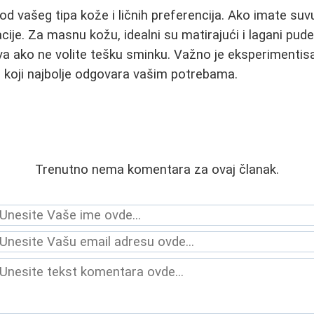
od vašeg tipa kože i ličnih preferencija. Ako imate suv
cije. Za masnu kožu, idealni su matirajući i lagani pud
iva ako ne volite tešku sminku. Važno je eksperimentis
 koji najbolje odgovara vašim potrebama.
Trenutno nema komentara za ovaj članak.