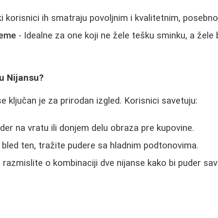
i korisnici ih smatraju povoljnim i kvalitetnim, posebno
reme
- Idealne za one koji ne žele tešku sminku, a žele 
u Nijansu?
se ključan je za prirodan izgled. Korisnici savetuju:
uder na vratu ili donjem delu obraza pre kupovine.
bled ten, tražite pudere sa hladnim podtonovima.
 razmislite o kombinaciji dve nijanse kako bi puder s
.