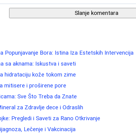
Slanje komentara
 za Popunjavanje Bora: Istina Iza Estetskih Intervencija
 sa aknama: Iskustva i saveti
 za hidrataciju kože tokom zime
 mitisere i proširene pore
dicama: Sve Što Treba da Znate
Mineral za Zdravlje dece i Odraslih
jke: Pregledi i Saveti za Rano Otkrivanje
ijagnoza, Lečenje i Vakcinacija