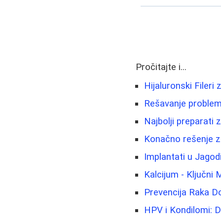
Pročitajte i...
Hijaluronski Fileri
Rešavanje problema
Najbolji preparati
Konačno rešenje za
Implantati u Jago
Kalcijum - Ključni 
Prevencija Raka Do
HPV i Kondilomi: D