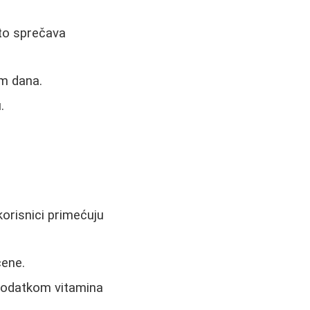
što sprečava
om dana.
.
korisnici primećuju
cene.
 dodatkom vitamina