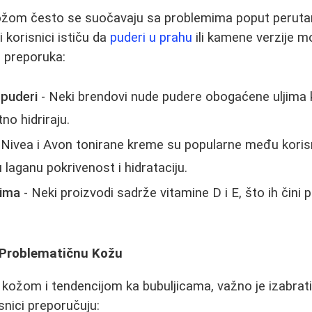
om često se suočavaju sa problemima poput perutanj
 korisnici ističu da
puderi u prahu
ili kamene verzije m
o preporuka:
 puderi
- Neki brendovi nude pudere obogaćene uljima k
no hidriraju.
 Nivea i Avon tonirane kreme su popularne među kori
 laganu pokrivenost i hidrataciju.
nima
- Neki proizvodi sadrže vitamine D i E, što ih čini
 Problematičnu Kožu
ožom i tendencijom ka bubuljicama, važno je izabrati
snici preporučuju: