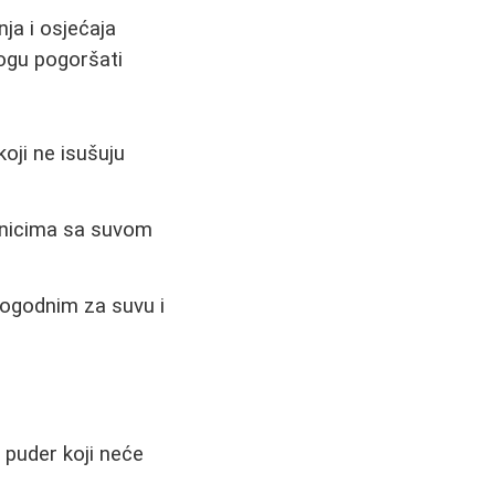
a i osjećaja
ogu pogoršati
oji ne isušuju
snicima sa suvom
 pogodnim za suvu i
 puder koji neće