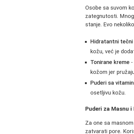
Osobe sa suvom kož
zategnutosti. Mnogi
stanje. Evo nekolik
Hidratantni tečni
kožu, već je dodat
Tonirane kreme
-
kožom jer pružaju
Puderi sa vitami
osetljivu kožu.
Puderi za Masnu i
Za one sa masnom k
zatvarati pore. Kori