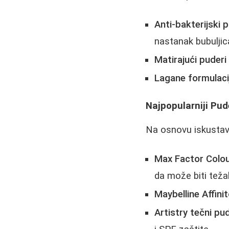
Anti-bakterijski 
nastanak bubuljic
Matirajući puderi
Lagane formulaci
Najpopularniji Pud
Na osnovu iskustava
Max Factor Colo
da može biti teža
Maybelline Affini
Artistry tečni pu