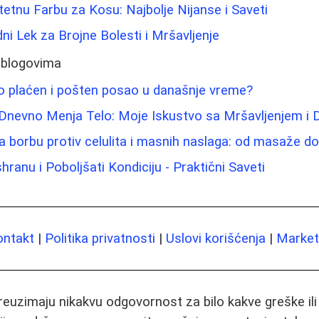
tetnu Farbu za Kosu: Najbolje Nijanse i Saveti
ni Lek za Brojne Bolesti i Mršavljenje
 blogovima
o plaćen i pošten posao u današnje vreme?
 Dnevno Menja Telo: Moje Iskustvo sa Mršavljenjem i 
 borbu protiv celulita i masnih naslaga: od masaže do 
ranu i Poboljšati Kondiciju - Praktični Saveti
ontakt
|
Politika privatnosti
|
Uslovi korišćenja
|
Marketi
preuzimaju nikakvu odgovornost za bilo kakve greške il