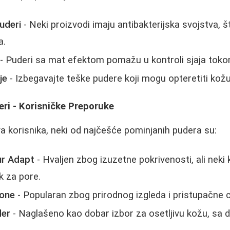
puderi
- Neki proizvodi imaju antibakterijska svojstva, 
a.
- Puderi sa mat efektom pomažu u kontroli sjaja tok
je
- Izbegavajte teške pudere koji mogu opteretiti kožu
eri - Korisničke Preporuke
 korisnika, neki od najčešće pominjanih pudera su:
ur Adapt
- Hvaljen zbog izuzetne pokrivenosti, ali neki 
k za pore.
tone
- Popularan zbog prirodnog izgleda i pristupačne 
der
- Naglašeno kao dobar izbor za osetljivu kožu, sa