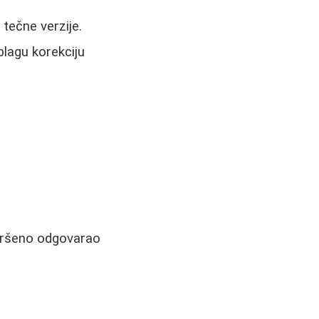
 tečne verzije.
blagu korekciju
avršeno odgovarao