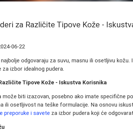
uderi za Različite Tipove Kože - Iskustv
2024-06-22
 najbolje odgovaraju za suvu, masnu ili osetljivu kožu. 
e za izbor idealnog pudera.
 Različite Tipove Kože - Iskustva Korisnika
 može biti izazovan, posebno ako imate specifične po
a ili osetljivost na teške formulacije. Na osnovu iskus
je preporuke i savete
za izbor pudera koji će odgovarat
žu