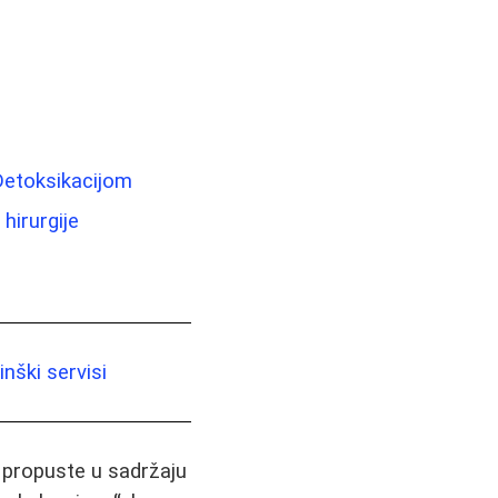
Detoksikacijom
hirurgije
nški servisi
i propuste u sadržaju