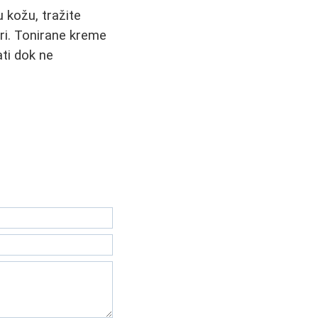
u kožu, tražite
eri. Tonirane kreme
ati dok ne