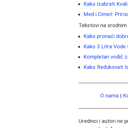
Kako Izabrati Kvali
Med i Cimet: Prirod
Tekstovi na srodnim
Kako pronaći dobr
Kako 3 Litra Vode
Kompletan vodič za
Kako Redukovati Ish
O nama
|
K
Urednici i autori ne 