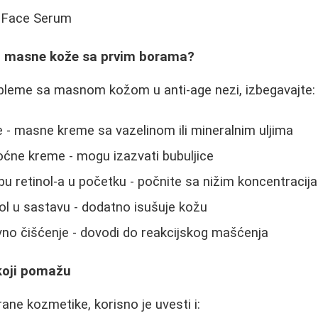
c Face Serum
d masne kože sa prvim borama?
obleme sa masnom kožom u anti-age nezi, izbegavajte:
 - masne kreme sa vazelinom ili mineralnim uljima
ćne kreme - mogu izazvati bubuljice
u retinol-a u početku - počnite sa nižim koncentracij
ol u sastavu - dodatno isušuje kožu
vno čišćenje - dovodi do reakcijskog mašćenja
koji pomažu
ane kozmetike, korisno je uvesti i: