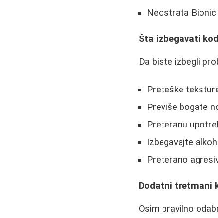
Neostrata Bioni
Šta izbegavati ko
Da biste izbegli pr
Preteške teksture
Previše bogate no
Preteranu upotreb
Izbegavajte alkoh
Preterano agresi
Dodatni tretmani 
Osim pravilno odabr