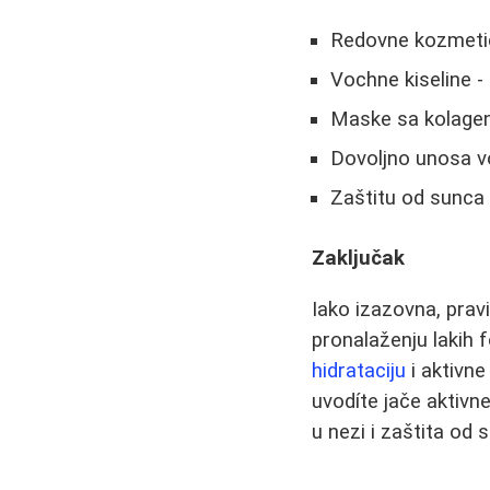
Redovne kozmetičk
Vochne kiseline - 
Maskе sa kolagen
Dovoljno unosa vo
Zaštitu od sunca -
Zaključak
Iako izazovna, prav
pronalaženju lakih 
hidrataciju
i aktivne
uvodíte jače aktivn
u nezi i zaštita od 