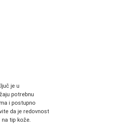
juč je u
užaju potrebnu
dima i postupno
vite da je redovnost
 na tip kože.