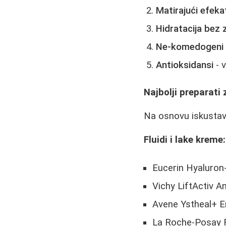
Matirajući efeka
Hidratacija bez
Ne-komedogeni 
Antioksidansi
- v
Najbolji preparati
Na osnovu iskustava 
Fluidi i lake kreme:
Eucerin Hyaluron-F
Vichy LiftActiv A
Avene Ystheal+ E
La Roche-Posay 