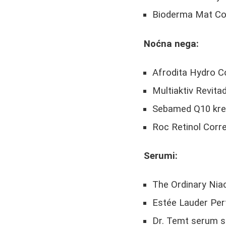
Bioderma Mat Co
Noćna negа:
Afrodita Hydro C
Multiaktiv Revit
Sebamed Q10 krem
Roc Retinol Corr
Serumi:
The Ordinary Nia
Estée Lauder Per
Dr. Temt serum s