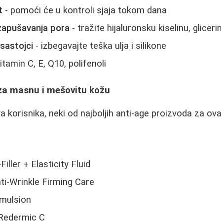
t
- pomoći će u kontroli sjaja tokom dana
 zapušavanja pora
- tražite hijaluronsku kiselinu, gliceri
sastojci
- izbegavajte teška ulja i silikone
itamin C, E, Q10, polifenoli
 za masnu i mešovitu kožu
korisnika, neki od najboljih anti-age proizvoda za ovaj
iller + Elasticity Fluid
nti-Wrinkle Firming Care
mulsion
Redermic C