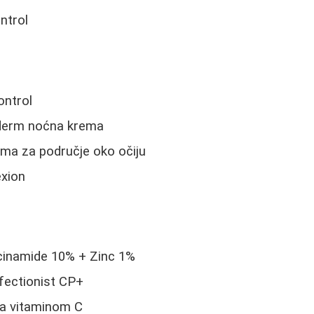
ntrol
ontrol
aderm noćna krema
a za područje oko očiju
exion
cinamide 10% + Zinc 1%
fectionist CP+
a vitaminom C