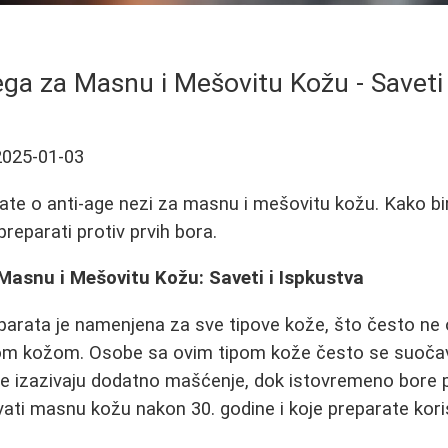
ga za Masnu i Mešovitu Kožu - Saveti
2025-01-03
ate o anti-age nezi za masnu i mešovitu kožu. Kako bi
 preparati protiv prvih bora.
Masnu i Mešovitu Kožu: Saveti i Ispkustva
eparata je namenjena za sve tipove kože, što često n
m kožom. Osobe sa ovim tipom kože često se suoča
e izazivaju dodatno mašćenje, dok istovremeno bore pos
ati masnu kožu nakon 30. godine i koje preparate koris