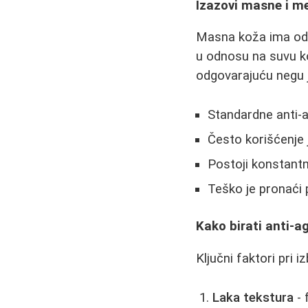
Izazovi masne i me
Masna koža ima odre
u odnosu na suvu ko
odgovarajuću negu j
Standardne anti-a
Često korišćenje 
Postoji konstantn
Teško je pronaći 
Kako birati anti-
Ključni faktori pri
Laka tekstura
- 