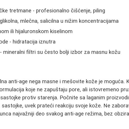
e tretmane - profesionalno čišćenje, piling
glikolna, mlečna, salicilna u nižim koncentracijama
om ili hijaluronskom kiselinom
de - hidratacija iznutra
 mineralni filtri su često bolji izbor za masnu kožu
ilna anti-age nega masne i mešovite kože je moguća. Kl
formulacija koje ne zapuštaju pore, ali istovremeno pr
 sastojke protiv starenja. Počnite sa laganim proizvo
e sastojke, uvek prateći reakciju svoje kože. Ne zabora
sunca najvažniji deo svakog anti-age režima, bez obzira