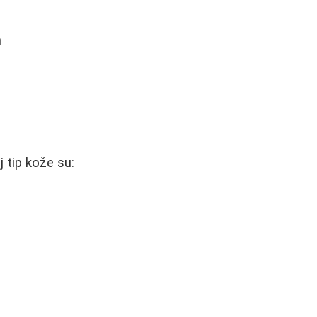
n
 tip kože su: