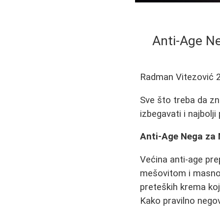
Anti-Age Ne
Radman Vitezović
Sve što treba da zn
izbegavati i najbolji
Anti-Age Nega za 
Većina anti-age pr
mešovitom i masno
preteških krema koj
Kako pravilno negov