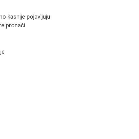
o kasnije pojavljuju
že pronaći
je