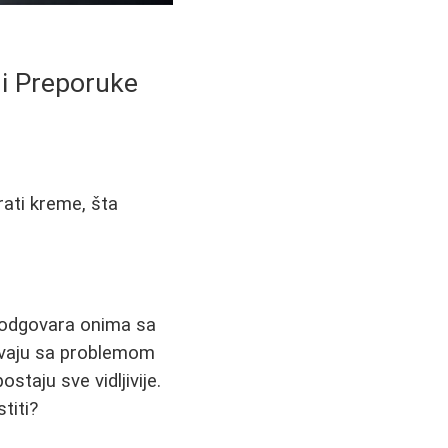
 i Preporuke
rati kreme, šta
e odgovara onima sa
vaju sa problemom
taju sve vidljivije.
titi?