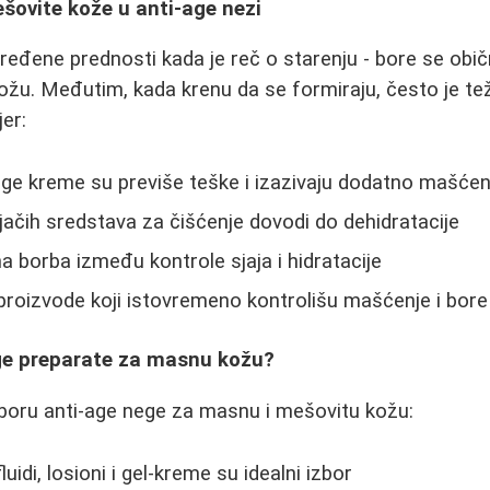
šovite kože u anti-age nezi
đene prednosti kada je reč o starenju - bore se običn
žu. Međutim, kada krenu da se formiraju, često je te
er:
ge kreme su previše teške i izazivaju dodatno mašćen
jačih sredstava za čišćenje dovodi do dehidratacije
a borba između kontrole sjaja i hidratacije
proizvode koji istovremeno kontrolišu mašćenje i bore
age preparate za masnu kožu?
 izboru anti-age nege za masnu i mešovitu kožu:
fluidi, losioni i gel-kreme su idealni izbor