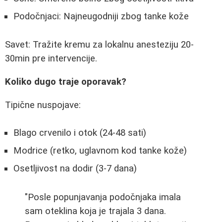
Podočnjaci: Najneugodniji zbog tanke kože
Savet: Tražite kremu za lokalnu anesteziju 20-
30min pre intervencije.
Koliko dugo traje oporavak?
Tipične nuspojave:
Blago crvenilo i otok (24-48 sati)
Modrice (retko, uglavnom kod tanke kože)
Osetljivost na dodir (3-7 dana)
"Posle popunjavanja podočnjaka imala
sam oteklina koja je trajala 3 dana.