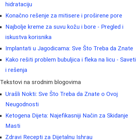
hidrataciju
Konačno rešenje za mitisere i proširene pore
Najbolje kreme za suvu kožu i bore - Pregled i
iskustva korisnika
Implantati u Jagodicama: Sve Što Treba da Znate
Kako rešiti problem bubuljica i fleka na licu - Saveti
i rešenja
Tekstovi na srodnim blogovima
Urašli Nokti: Sve Što Treba da Znate o Ovoj
Neugodnosti
Ketogena Dijeta: Najefikasniji Način za Skidanje
Masti
Zdravi Recepti za Dijetalnu Ishrau