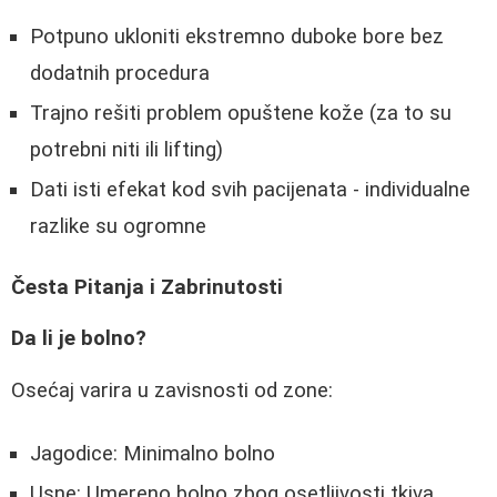
Potpuno ukloniti ekstremno duboke bore bez
dodatnih procedura
Trajno rešiti problem opuštene kože (za to su
potrebni niti ili lifting)
Dati isti efekat kod svih pacijenata - individualne
razlike su ogromne
Česta Pitanja i Zabrinutosti
Da li je bolno?
Osećaj varira u zavisnosti od zone:
Jagodice: Minimalno bolno
Usne: Umereno bolno zbog osetljivosti tkiva