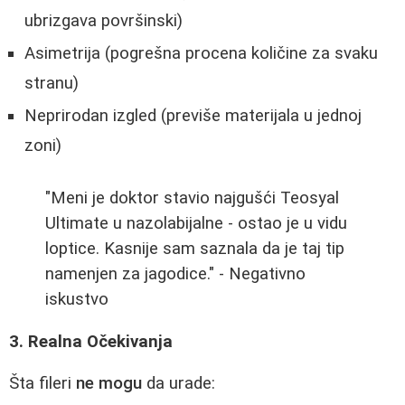
ubrizgava površinski)
Asimetrija (pogrešna procena količine za svaku
stranu)
Neprirodan izgled (previše materijala u jednoj
zoni)
"Meni je doktor stavio najgušći Teosyal
Ultimate u nazolabijalne - ostao je u vidu
loptice. Kasnije sam saznala da je taj tip
namenjen za jagodice." - Negativno
iskustvo
3. Realna Očekivanja
Šta fileri
ne mogu
da urade: