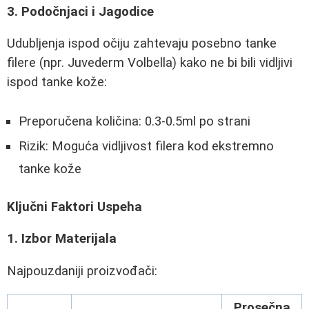
3. Podočnjaci i Jagodice
Udubljenja ispod očiju zahtevaju posebno tanke
filere (npr. Juvederm Volbella) kako ne bi bili vidljivi
ispod tanke kože:
Preporučena količina: 0.3-0.5ml po strani
Rizik: Moguća vidljivost filera kod ekstremno
tanke kože
Ključni Faktori Uspeha
1. Izbor Materijala
Najpouzdaniji proizvođači:
Prosečna