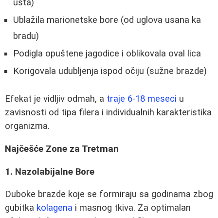
usta)
Ublažila marionetske bore (od uglova usana ka
bradu)
Podigla opuštene jagodice i oblikovala oval lica
Korigovala udubljenja ispod očiju (sužne brazde)
Efekat je vidljiv odmah, a
traje 6-18 meseci
u
zavisnosti od tipa filera i individualnih karakteristika
organizma.
Najčešće Zone za Tretman
1. Nazolabijalne Bore
Duboke brazde koje se formiraju sa godinama zbog
gubitka
kolagena
i masnog tkiva. Za optimalan