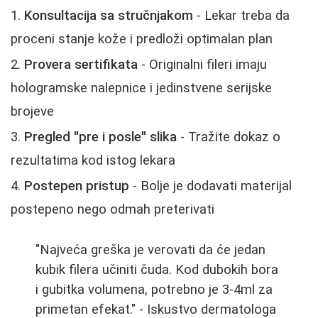
Konsultacija sa stručnjakom
- Lekar treba da
proceni stanje kože i predloži optimalan plan
Provera sertifikata
- Originalni fileri imaju
hologramske nalepnice i jedinstvene serijske
brojeve
Pregled "pre i posle" slika
- Tražite dokaz o
rezultatima kod istog lekara
Postepen pristup
- Bolje je dodavati materijal
postepeno nego odmah preterivati
"Najveća greška je verovati da će jedan
kubik filera učiniti čuda. Kod dubokih bora
i gubitka volumena, potrebno je 3-4ml za
primetan efekat." - Iskustvo dermatologa