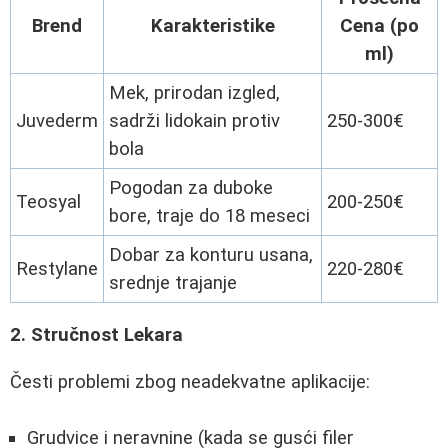
Brend
Karakteristike
Cena (po
ml)
Mek, prirodan izgled,
Juvederm
sadrži lidokain protiv
250-300€
bola
Pogodan za duboke
Teosyal
200-250€
bore, traje do 18 meseci
Dobar za konturu usana,
Restylane
220-280€
srednje trajanje
2. Stručnost Lekara
Česti problemi zbog neadekvatne aplikacije:
Grudvice i neravnine (kada se gusći filer