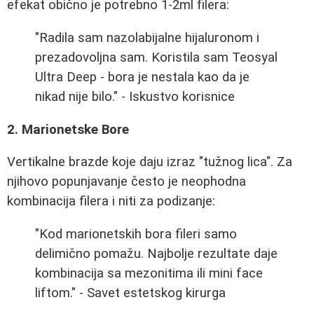
efekat obično je potrebno 1-2ml filera:
"Radila sam nazolabijalne hijaluronom i
prezadovoljna sam. Koristila sam Teosyal
Ultra Deep - bora je nestala kao da je
nikad nije bilo." - Iskustvo korisnice
2. Marionetske Bore
Vertikalne brazde koje daju izraz "tužnog lica". Za
njihovo popunjavanje često je neophodna
kombinacija filera i niti za podizanje:
"Kod marionetskih bora fileri samo
delimično pomažu. Najbolje rezultate daje
kombinacija sa mezonitima ili mini face
liftom." - Savet estetskog kirurga