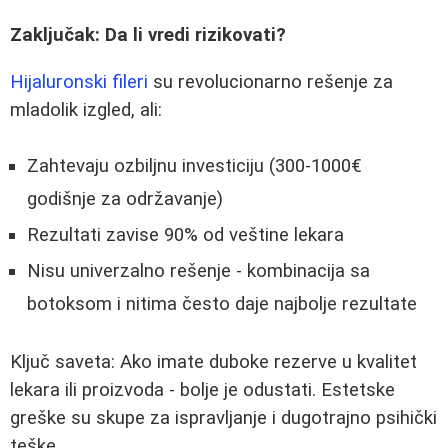
Zaključak: Da li vredi rizikovati?
Hijaluronski fileri
su revolucionarno rešenje za
mladolik izgled, ali:
Zahtevaju ozbiljnu investiciju (300-1000€
godišnje za održavanje)
Rezultati zavise 90% od veštine lekara
Nisu univerzalno rešenje - kombinacija sa
botoksom i nitima često daje najbolje rezultate
Ključ saveta: Ako imate duboke rezerve u kvalitet
lekara ili proizvoda - bolje je odustati. Estetske
greške su skupe za ispravljanje i dugotrajno psihički
teške.