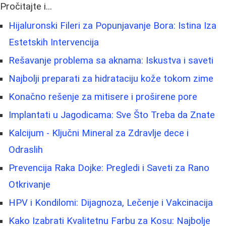
Pročitajte i...
Hijaluronski Fileri za Popunjavanje Bora: Istina Iza
Estetskih Intervencija
Rešavanje problema sa aknama: Iskustva i saveti
Najbolji preparati za hidrataciju kože tokom zime
Konačno rešenje za mitisere i proširene pore
Implantati u Jagodicama: Sve Što Treba da Znate
Kalcijum - Ključni Mineral za Zdravlje dece i
Odraslih
Prevencija Raka Dojke: Pregledi i Saveti za Rano
Otkrivanje
HPV i Kondilomi: Dijagnoza, Lečenje i Vakcinacija
Kako Izabrati Kvalitetnu Farbu za Kosu: Najbolje