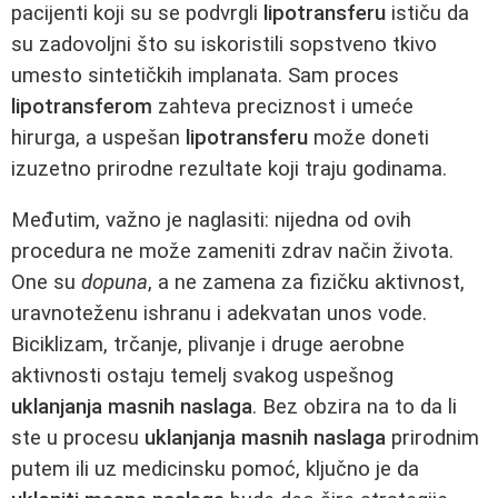
pacijenti koji su se podvrgli
lipotransferu
ističu da
su zadovoljni što su iskoristili sopstveno tkivo
umesto sintetičkih implanata. Sam proces
lipotransferom
zahteva preciznost i umeće
hirurga, a uspešan
lipotransferu
može doneti
izuzetno prirodne rezultate koji traju godinama.
Međutim, važno je naglasiti: nijedna od ovih
procedura ne može zameniti zdrav način života.
One su
dopuna
, a ne zamena za fizičku aktivnost,
uravnoteženu ishranu i adekvatan unos vode.
Biciklizam, trčanje, plivanje i druge aerobne
aktivnosti ostaju temelj svakog uspešnog
uklanjanja masnih naslaga
. Bez obzira na to da li
ste u procesu
uklanjanja masnih naslaga
prirodnim
putem ili uz medicinsku pomoć, ključno je da