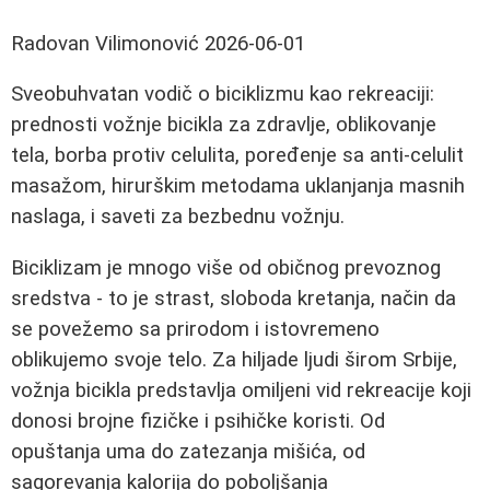
Radovan Vilimonović
2026-06-01
Sveobuhvatan vodič o biciklizmu kao rekreaciji:
prednosti vožnje bicikla za zdravlje, oblikovanje
tela, borba protiv celulita, poređenje sa anti-celulit
masažom, hirurškim metodama uklanjanja masnih
naslaga, i saveti za bezbednu vožnju.
Biciklizam je mnogo više od običnog prevoznog
sredstva - to je strast, sloboda kretanja, način da
se povežemo sa prirodom i istovremeno
oblikujemo svoje telo. Za hiljade ljudi širom Srbije,
vožnja bicikla predstavlja omiljeni vid rekreacije koji
donosi brojne fizičke i psihičke koristi. Od
opuštanja uma do zatezanja mišića, od
sagorevanja kalorija do poboljšanja