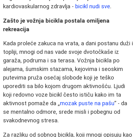
kardiovaskularnog zdravlja -
bicikl nudi sve
.
Zašto je vožnja bicikla postala omiljena
rekreacija
Kada proleće zakuca na vrata, a dani postanu duži i
topliji, mnogi od nas vade svoje dvotočkaše iz
garaža, podruma i sa terasa. Vožnja bicikla po
alejama, šumskim stazama, kejovima i seoskim
putevima pruža osećaj slobode koji je teško
uporediti sa bilo kojom drugom aktivnošću. Ljudi
koji redovno voze bicikl često ističu kako im ta
aktivnost pomaže da „
mozak puste na pašu
” - da
se mentalno odmore, srede misli i pobegnu od
svakodnevnog stresa.
Za razliku od sobnog bicikla, koji mnogi opisuju kao