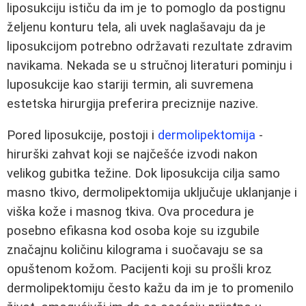
liposukciju ističu da im je to pomoglo da postignu
željenu konturu tela, ali uvek naglašavaju da je
liposukcijom potrebno održavati rezultate zdravim
navikama. Nekada se u stručnoj literaturi pominju i
luposukcije kao stariji termin, ali suvremena
estetska hirurgija preferira preciznije nazive.
Pored liposukcije, postoji i
dermolipektomija
-
hirurški zahvat koji se najčešće izvodi nakon
velikog gubitka težine. Dok liposukcija cilja samo
masno tkivo, dermolipektomija uključuje uklanjanje i
viška kože i masnog tkiva. Ova procedura je
posebno efikasna kod osoba koje su izgubile
značajnu količinu kilograma i suočavaju se sa
opuštenom kožom. Pacijenti koji su prošli kroz
dermolipektomiju često kažu da im je to promenilo