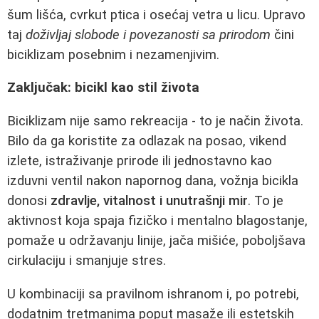
šum lišća, cvrkut ptica i osećaj vetra u licu. Upravo
taj
doživljaj slobode i povezanosti sa prirodom
čini
biciklizam posebnim i nezamenjivim.
Zaključak: bicikl kao stil života
Biciklizam nije samo rekreacija - to je način života.
Bilo da ga koristite za odlazak na posao, vikend
izlete, istraživanje prirode ili jednostavno kao
izduvni ventil nakon napornog dana, vožnja bicikla
donosi
zdravlje, vitalnost i unutrašnji mir
. To je
aktivnost koja spaja fizičko i mentalno blagostanje,
pomaže u održavanju linije, jača mišiće, poboljšava
cirkulaciju i smanjuje stres.
U kombinaciji sa pravilnom ishranom i, po potrebi,
dodatnim tretmanima poput masaže ili estetskih