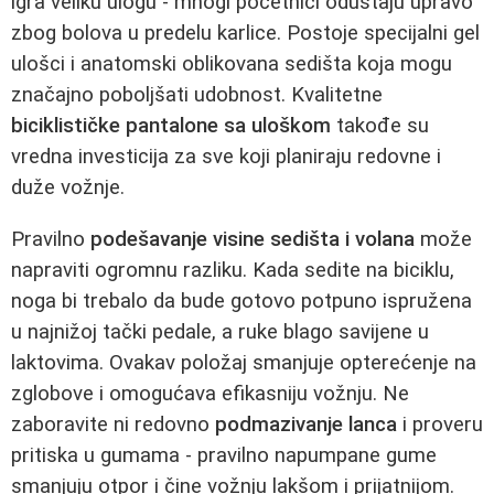
igra veliku ulogu - mnogi početnici odustaju upravo
zbog bolova u predelu karlice. Postoje specijalni gel
ulošci i anatomski oblikovana sedišta koja mogu
značajno poboljšati udobnost. Kvalitetne
biciklističke pantalone sa uloškom
takođe su
vredna investicija za sve koji planiraju redovne i
duže vožnje.
Pravilno
podešavanje visine sedišta i volana
može
napraviti ogromnu razliku. Kada sedite na biciklu,
noga bi trebalo da bude gotovo potpuno ispružena
u najnižoj tački pedale, a ruke blago savijene u
laktovima. Ovakav položaj smanjuje opterećenje na
zglobove i omogućava efikasniju vožnju. Ne
zaboravite ni redovno
podmazivanje lanca
i proveru
pritiska u gumama - pravilno napumpane gume
smanjuju otpor i čine vožnju lakšom i prijatnijom.