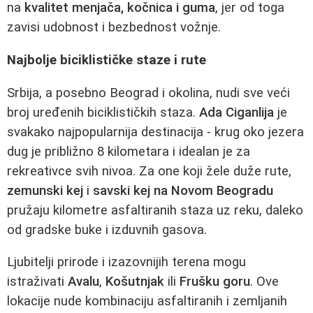
na
kvalitet menjača, kočnica i guma
, jer od toga
zavisi udobnost i bezbednost vožnje.
Najbolje biciklističke staze i rute
Srbija, a posebno Beograd i okolina, nudi sve veći
broj uređenih biciklističkih staza.
Ada Ciganlija
je
svakako najpopularnija destinacija - krug oko jezera
dug je približno 8 kilometara i idealan je za
rekreativce svih nivoa. Za one koji žele duže rute,
zemunski kej
i
savski kej na Novom Beogradu
pružaju kilometre asfaltiranih staza uz reku, daleko
od gradske buke i izduvnih gasova.
Ljubitelji prirode i izazovnijih terena mogu
istraživati
Avalu
,
Košutnjak
ili
Frušku goru
. Ove
lokacije nude kombinaciju asfaltiranih i zemljanih