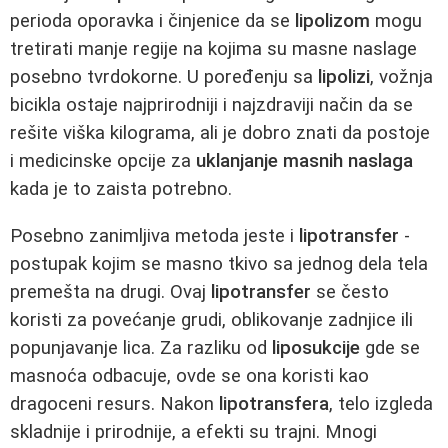
perioda oporavka i činjenice da se
lipolizom
mogu
tretirati manje regije na kojima su masne naslage
posebno tvrdokorne. U poređenju sa
lipolizi
, vožnja
bicikla ostaje najprirodniji i najzdraviji način da se
rešite viška kilograma, ali je dobro znati da postoje
i medicinske opcije za
uklanjanje masnih naslaga
kada je to zaista potrebno.
Posebno zanimljiva metoda jeste i
lipotransfer
-
postupak kojim se masno tkivo sa jednog dela tela
premešta na drugi. Ovaj
lipotransfer
se često
koristi za povećanje grudi, oblikovanje zadnjice ili
popunjavanje lica. Za razliku od
liposukcije
gde se
masnoća odbacuje, ovde se ona koristi kao
dragoceni resurs. Nakon
lipotransfera
, telo izgleda
skladnije i prirodnije, a efekti su trajni. Mnogi