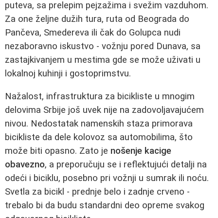
puteva, sa prelepim pejzažima i svežim vazduhom.
Za one željne dužih tura, ruta od Beograda do
Pančeva, Smedereva ili čak do Golupca nudi
nezaboravno iskustvo - vožnju pored Dunava, sa
zastajkivanjem u mestima gde se može uživati u
lokalnoj kuhinji i gostoprimstvu.
Nažalost, infrastruktura za bicikliste u mnogim
delovima Srbije još uvek nije na zadovoljavajućem
nivou. Nedostatak namenskih staza primorava
bicikliste da dele kolovoz sa automobilima, što
može biti opasno. Zato je
nošenje kacige
obavezno
, a preporučuju se i reflektujući detalji na
odeći i biciklu, posebno pri vožnji u sumrak ili noću.
Svetla za bicikl - prednje belo i zadnje crveno -
trebalo bi da budu standardni deo opreme svakog