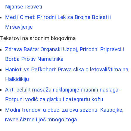
Nijanse i Saveti
Med i Cimet: Prirodni Lek za Brojne Bolesti i
Mršavljenje
Tekstovi na srodnim blogovima
Zdrava Bašta: Organski Uzgoj, Prirodni Pripravci i
Borba Protiv Nametnika
Hanioti vs Pefkohori: Prava slika o letovalištima na
Halkidikiju
Anti-celulit masaža i uklanjanje masnih naslaga -
Potpuni vodič za glatku i zategnutu kožu
Modni trendovi u obući za ovu sezonu: Kaubojke,
ravne čizme i još mnogo toga