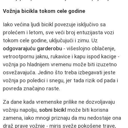
Vožnja bicikla tokom cele godine
Iako većina ljudi bicikl povezuje isključivo sa
prolećem i letom, sve veći broj entuzijasta vozi
tokom cele godine, uključujući i zimu. Uz
odgovarajuću garderobu
- višeslojno oblačenje,
vetrootpornu jaknu, rukavice i kapu ispod kacige -
vožnja po hladnijem vremenu može biti izuzetno
osvežavajuća. Jedino što treba izbegavati jeste
vožnja po poledici i snegu, jer tada rizik od pada i
povreda značajno raste.
Za dane kada vremenske prilike ne dozvoljavaju
vožnju napolju,
sobni bicikl
može biti korisna
zamena, iako mnogi priznaju da mu nedostaje ona
draž prave vožnje - miris sveže pokošene trave,