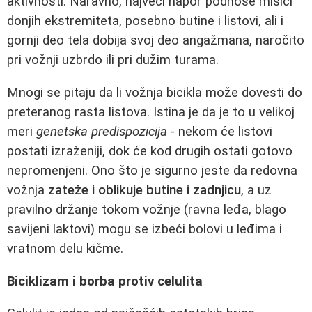
aktivnosti. Naravno, najveći napor podnose mišići
donjih ekstremiteta, posebno butine i listovi, ali i
gornji deo tela dobija svoj deo angažmana, naročito
pri vožnji uzbrdo ili pri dužim turama.
Mnogi se pitaju da li vožnja bicikla može dovesti do
preteranog rasta listova. Istina je da je to u velikoj
meri
genetska predispozicija
- nekom će listovi
postati izraženiji, dok će kod drugih ostati gotovo
nepromenjeni. Ono što je sigurno jeste da redovna
vožnja
zateže i oblikuje butine i zadnjicu
, a uz
pravilno držanje tokom vožnje (ravna leđa, blago
savijeni laktovi) mogu se izbeći bolovi u leđima i
vratnom delu kičme.
Biciklizam i borba protiv celulita