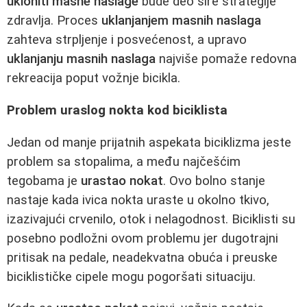
ukloniti masne naslage
bude deo šire strategije
zdravlja. Proces
uklanjanjem masnih naslaga
zahteva strpljenje i posvećenost, a upravo
uklanjanju masnih naslaga
najviše pomaže redovna
rekreacija poput vožnje bicikla.
Problem uraslog nokta kod biciklista
Jedan od manje prijatnih aspekata biciklizma jeste
problem sa stopalima, a među najčešćim
tegobama je
urastao nokat
. Ovo bolno stanje
nastaje kada ivica nokta uraste u okolno tkivo,
izazivajući crvenilo, otok i nelagodnost. Biciklisti su
posebno podložni ovom problemu jer dugotrajni
pritisak na pedale, neadekvatna obuća i preuske
biciklističke cipele mogu pogoršati situaciju.