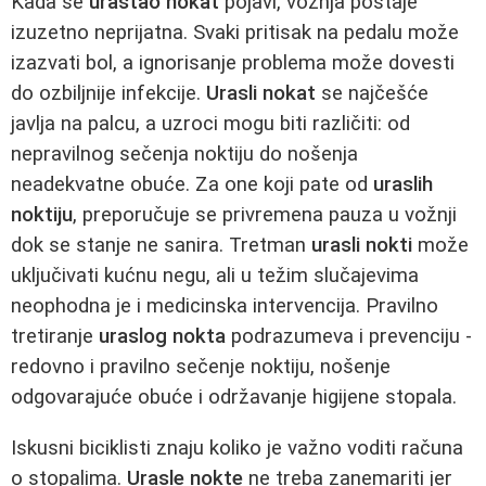
Kada se
urastao nokat
pojavi, vožnja postaje
izuzetno neprijatna. Svaki pritisak na pedalu može
izazvati bol, a ignorisanje problema može dovesti
do ozbiljnije infekcije.
Urasli nokat
se najčešće
javlja na palcu, a uzroci mogu biti različiti: od
nepravilnog sečenja noktiju do nošenja
neadekvatne obuće. Za one koji pate od
uraslih
noktiju
, preporučuje se privremena pauza u vožnji
dok se stanje ne sanira. Tretman
urasli nokti
može
uključivati kućnu negu, ali u težim slučajevima
neophodna je i medicinska intervencija. Pravilno
tretiranje
uraslog nokta
podrazumeva i prevenciju -
redovno i pravilno sečenje noktiju, nošenje
odgovarajuće obuće i održavanje higijene stopala.
Iskusni biciklisti znaju koliko je važno voditi računa
o stopalima.
Urasle nokte
ne treba zanemariti jer