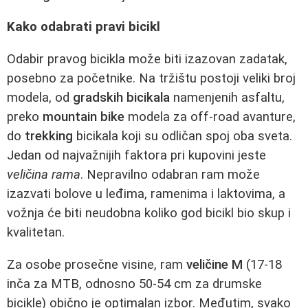
Kako odabrati pravi bicikl
Odabir pravog bicikla može biti izazovan zadatak,
posebno za početnike. Na tržištu postoji veliki broj
modela, od
gradskih bicikala
namenjenih asfaltu,
preko
mountain bike
modela za off-road avanture,
do
trekking
bicikala koji su odličan spoj oba sveta.
Jedan od najvažnijih faktora pri kupovini jeste
veličina rama
. Nepravilno odabran ram može
izazvati bolove u leđima, ramenima i laktovima, a
vožnja će biti neudobna koliko god bicikl bio skup i
kvalitetan.
Za osobe prosečne visine, ram
veličine M
(17-18
inča za MTB, odnosno 50-54 cm za drumske
bicikle) obično je optimalan izbor. Međutim, svako