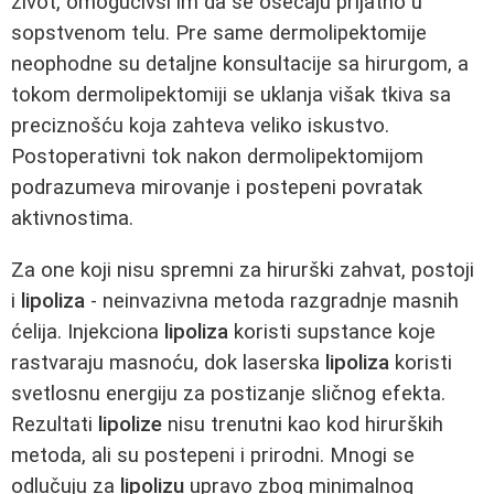
život, omogućivši im da se osećaju prijatno u
sopstvenom telu. Pre same dermolipektomije
neophodne su detaljne konsultacije sa hirurgom, a
tokom dermolipektomiji se uklanja višak tkiva sa
preciznošću koja zahteva veliko iskustvo.
Postoperativni tok nakon dermolipektomijom
podrazumeva mirovanje i postepeni povratak
aktivnostima.
Za one koji nisu spremni za hirurški zahvat, postoji
i
lipoliza
- neinvazivna metoda razgradnje masnih
ćelija. Injekciona
lipoliza
koristi supstance koje
rastvaraju masnoću, dok laserska
lipoliza
koristi
svetlosnu energiju za postizanje sličnog efekta.
Rezultati
lipolize
nisu trenutni kao kod hirurških
metoda, ali su postepeni i prirodni. Mnogi se
odlučuju za
lipolizu
upravo zbog minimalnog