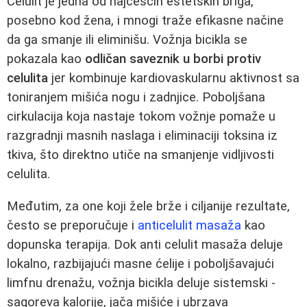
Celulit je jedna od najčešćih estetskih briga,
posebno kod žena, i mnogi traže efikasne načine
da ga smanje ili eliminišu. Vožnja bicikla se
pokazala kao
odličan saveznik u borbi protiv
celulita
jer kombinuje kardiovaskularnu aktivnost sa
toniranjem mišića nogu i zadnjice. Poboljšana
cirkulacija koja nastaje tokom vožnje pomaže u
razgradnji masnih naslaga i eliminaciji toksina iz
tkiva, što direktno utiče na smanjenje vidljivosti
celulita.
Međutim, za one koji žele brže i ciljanije rezultate,
često se preporučuje i
anticelulit masaža
kao
dopunska terapija. Dok anti celulit masaža deluje
lokalno, razbijajući masne ćelije i poboljšavajući
limfnu drenažu, vožnja bicikla deluje sistemski -
sagoreva kalorije, jača mišiće i ubrzava