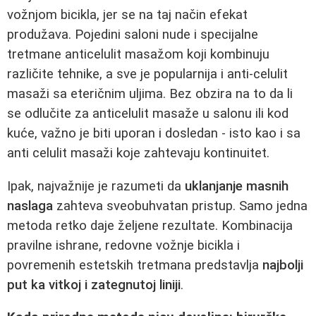
vožnjom bicikla, jer se na taj način efekat
produžava. Pojedini saloni nude i specijalne
tretmane anticelulit masažom koji kombinuju
različite tehnike, a sve je popularnija i anti-celulit
masaži sa eteričnim uljima. Bez obzira na to da li
se odlučite za anticelulit masaže u salonu ili kod
kuće, važno je biti uporan i dosledan - isto kao i sa
anti celulit masaži koje zahtevaju kontinuitet.
Ipak, najvažnije je razumeti da
uklanjanje masnih
naslaga
zahteva sveobuhvatan pristup. Samo jedna
metoda retko daje željene rezultate. Kombinacija
pravilne ishrane, redovne vožnje bicikla i
povremenih estetskih tretmana predstavlja
najbolji
put ka vitkoj i zategnutoj liniji
.