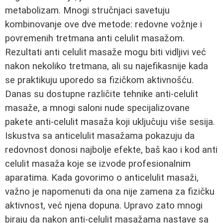
metabolizam. Mnogi stručnjaci savetuju
kombinovanje ove dve metode: redovne vožnje i
povremenih tretmana anti celulit masažom.
Rezultati anti celulit masaže mogu biti vidljivi već
nakon nekoliko tretmana, ali su najefikasnije kada
se praktikuju uporedo sa fizičkom aktivnošću.
Danas su dostupne različite tehnike anti-celulit
masaže, a mnogi saloni nude specijalizovane
pakete anti-celulit masaža koji uključuju više sesija.
Iskustva sa anticelulit masažama pokazuju da
redovnost donosi najbolje efekte, baš kao i kod anti
celulit masaža koje se izvode profesionalnim
aparatima. Kada govorimo o anticelulit masaži,
važno je napomenuti da ona nije zamena za fizičku
aktivnost, već njena dopuna. Upravo zato mnogi
biraju da nakon anti-celulit masažama nastave sa