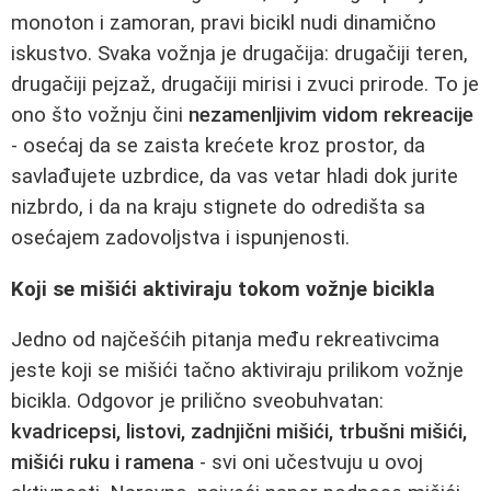
monoton i zamoran, pravi bicikl nudi dinamično
iskustvo. Svaka vožnja je drugačija: drugačiji teren,
drugačiji pejzaž, drugačiji mirisi i zvuci prirode. To je
ono što vožnju čini
nezamenljivim vidom rekreacije
- osećaj da se zaista krećete kroz prostor, da
savlađujete uzbrdice, da vas vetar hladi dok jurite
nizbrdo, i da na kraju stignete do odredišta sa
osećajem zadovoljstva i ispunjenosti.
Koji se mišići aktiviraju tokom vožnje bicikla
Jedno od najčešćih pitanja među rekreativcima
jeste koji se mišići tačno aktiviraju prilikom vožnje
bicikla. Odgovor je prilično sveobuhvatan:
kvadricepsi, listovi, zadnjični mišići, trbušni mišići,
mišići ruku i ramena
- svi oni učestvuju u ovoj