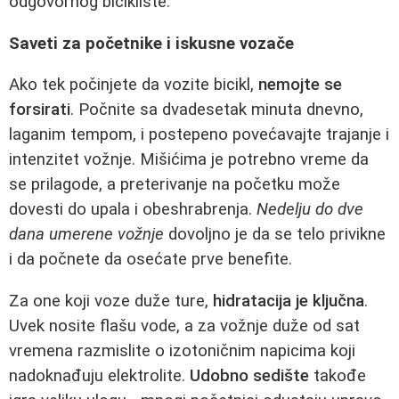
odgovornog bicikliste.
Saveti za početnike i iskusne vozače
Ako tek počinjete da vozite bicikl,
nemojte se
forsirati
. Počnite sa dvadesetak minuta dnevno,
laganim tempom, i postepeno povećavajte trajanje i
intenzitet vožnje. Mišićima je potrebno vreme da
se prilagode, a preterivanje na početku može
dovesti do upala i obeshrabrenja.
Nedelju do dve
dana umerene vožnje
dovoljno je da se telo privikne
i da počnete da osećate prve benefite.
Za one koji voze duže ture,
hidratacija je ključna
.
Uvek nosite flašu vode, a za vožnje duže od sat
vremena razmislite o izotoničnim napicima koji
nadoknađuju elektrolite.
Udobno sedište
takođe