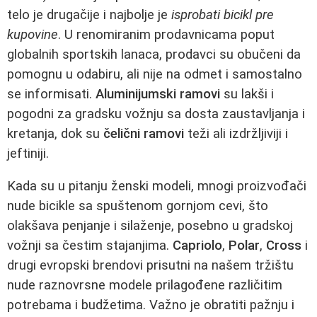
telo je drugačije i najbolje je
isprobati bicikl pre
kupovine
. U renomiranim prodavnicama poput
globalnih sportskih lanaca, prodavci su obučeni da
pomognu u odabiru, ali nije na odmet i samostalno
se informisati.
Aluminijumski ramovi
su lakši i
pogodni za gradsku vožnju sa dosta zaustavljanja i
kretanja, dok su
čelični ramovi
teži ali izdržljiviji i
jeftiniji.
Kada su u pitanju ženski modeli, mnogi proizvođači
nude bicikle sa spuštenom gornjom cevi, što
olakšava penjanje i silaženje, posebno u gradskoj
vožnji sa čestim stajanjima.
Capriolo
,
Polar
,
Cross
i
drugi evropski brendovi prisutni na našem tržištu
nude raznovrsne modele prilagođene različitim
potrebama i budžetima. Važno je obratiti pažnju i