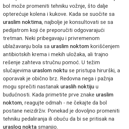
bol može promeniti tehniku vožnje, što dalje
opterećuje kolena i kukove. Kada se suočite sa
uraslim noktima
, najbolje je konsultovati se sa
pedijatrom koji će preporučiti odgovarajući
tretman. Neki pribegavaju i privremenom
ublažavanju bola sa
uraslim noktom
korišćenjem
antibiotskih krema i mekih uložaka, ali trajno
rešenje zahteva stručnu pomoć. U težim
slučajevima
uraslom noktu
se pristupa hirurški, a
oporavak je obično brz. Redovna nega i pažnja
mogu sprečiti nastanak
uraslih noktiju
u
budućnosti. Kada primetite prve znake
uraslim
noktom
, reagujte odmah - ne čekajte da bol
postane neizdrživ. Ponekad je dovoljno promeniti
tehniku pedaliranja ili obuću da bi se pritisak na
uraslog nokta
smanjio.