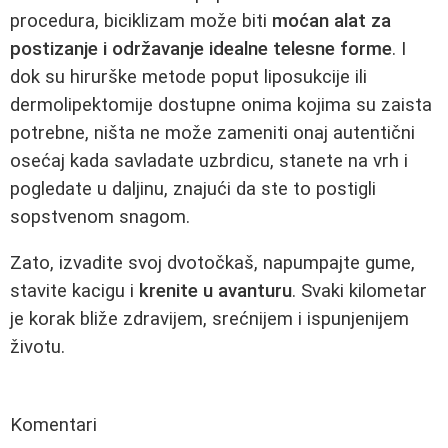
procedura, biciklizam može biti
moćan alat za
postizanje i održavanje idealne telesne forme
. I
dok su hirurške metode poput liposukcije ili
dermolipektomije dostupne onima kojima su zaista
potrebne, ništa ne može zameniti onaj autentični
osećaj kada savladate uzbrdicu, stanete na vrh i
pogledate u daljinu, znajući da ste to postigli
sopstvenom snagom.
Zato, izvadite svoj dvotočkaš, napumpajte gume,
stavite kacigu i
krenite u avanturu
. Svaki kilometar
je korak bliže zdravijem, srećnijem i ispunjenijem
životu.
Komentari