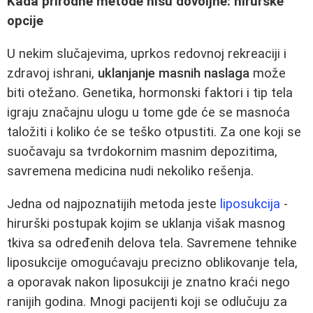
Kada prirodne metode nisu dovoljne: hirurške
opcije
U nekim slučajevima, uprkos redovnoj rekreaciji i
zdravoj ishrani,
uklanjanje masnih naslaga
može
biti otežano. Genetika, hormonski faktori i tip tela
igraju značajnu ulogu u tome gde će se masnoća
taložiti i koliko će se teško otpustiti. Za one koji se
suočavaju sa tvrdokornim masnim depozitima,
savremena medicina nudi nekoliko rešenja.
Jedna od najpoznatijih metoda jeste
liposukcija
-
hirurški postupak kojim se uklanja višak masnog
tkiva sa određenih delova tela. Savremene tehnike
liposukcije omogućavaju precizno oblikovanje tela,
a oporavak nakon liposukciji je znatno kraći nego
ranijih godina. Mnogi pacijenti koji se odlučuju za