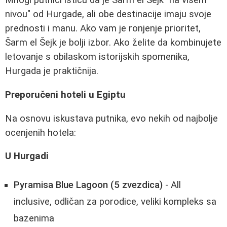
Mnogi putnici ističu da je Šarm el Šejk "na višem
nivou" od Hurgade, ali obe destinacije imaju svoje
prednosti i manu. Ako vam je ronjenje prioritet,
Šarm el Šejk je bolji izbor. Ako želite da kombinujete
letovanje s obilaskom istorijskih spomenika,
Hurgada je praktičnija.
Preporučeni hoteli u Egiptu
Na osnovu iskustava putnika, evo nekih od najbolje
ocenjenih hotela:
U Hurgadi
Pyramisa Blue Lagoon (5 zvezdica)
- All
inclusive, odličan za porodice, veliki kompleks sa
bazenima