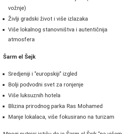
vožnje)
Življi gradski život i više izlazaka
Više lokalnog stanovništva i autentičnija
atmosfera
Šarm el Šejk
Sredjeniji i "europskiji" izgled
Bolji podvodni svet za ronjenje
Više luksuznih hotela
Blizina prirodnog parka Ras Mohamed
Manje lokalaca, više fokusirano na turizam