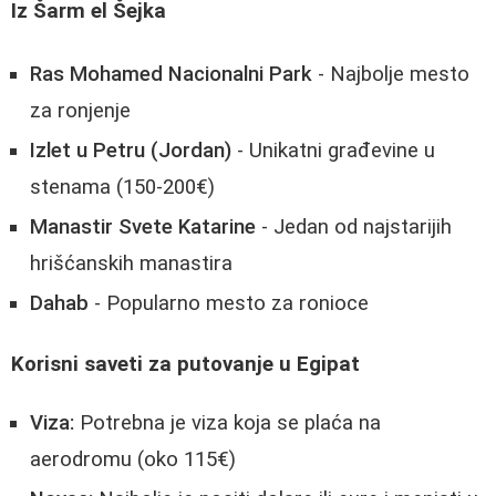
Iz Šarm el Šejka
Ras Mohamed Nacionalni Park
- Najbolje mesto
za ronjenje
Izlet u Petru (Jordan)
- Unikatni građevine u
stenama (150-200€)
Manastir Svete Katarine
- Jedan od najstarijih
hrišćanskih manastira
Dahab
- Popularno mesto za ronioce
Korisni saveti za putovanje u Egipat
Viza:
Potrebna je viza koja se plaća na
aerodromu (oko 115€)