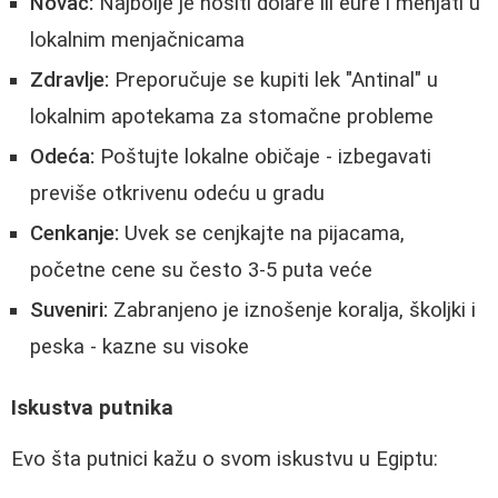
Novac:
Najbolje je nositi dolare ili eure i menjati u
lokalnim menjačnicama
Zdravlje:
Preporučuje se kupiti lek "Antinal" u
lokalnim apotekama za stomačne probleme
Odeća:
Poštujte lokalne običaje - izbegavati
previše otkrivenu odeću u gradu
Cenkanje:
Uvek se cenjkajte na pijacama,
početne cene su često 3-5 puta veće
Suveniri:
Zabranjeno je iznošenje koralja, školjki i
peska - kazne su visoke
Iskustva putnika
Evo šta putnici kažu o svom iskustvu u Egiptu: