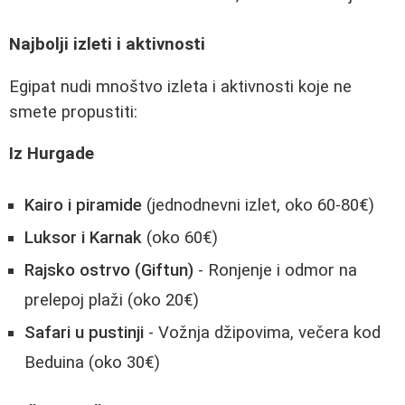
Najbolji izleti i aktivnosti
Egipat nudi mnoštvo izleta i aktivnosti koje ne
smete propustiti:
Iz Hurgade
Kairo i piramide
(jednodnevni izlet, oko 60-80€)
Luksor i Karnak
(oko 60€)
Rajsko ostrvo (Giftun)
- Ronjenje i odmor na
prelepoj plaži (oko 20€)
Safari u pustinji
- Vožnja džipovima, večera kod
Beduina (oko 30€)