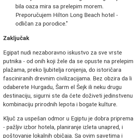
bila oaza mira sa prelepim morem.
Preporučujem Hilton Long Beach hotel -
odličan za porodice."
Zaključak
Egipat nudi nezaboravno iskustvo za sve vrste
putnika - od onih koji žele da se opuste na prelepim
plažama, preko ljubitelja ronjenja, do istoričara
fasciniranih drevnim civilizacijama. Bez obzira da li
odaberete Hurgadu, Šarm el Šejk ili neku drugu
destinaciju, sigurni ste da ćete doživeti jedinstvenu
kombinaciju prirodnih lepota i bogate kulture.
Ključ za uspešan odmor u Egiptu je dobra priprema
- pažljiv izbor hotela, planiranje izleta unapred, i
poštovanje lokalnih običaja. Sa ovim savetima i