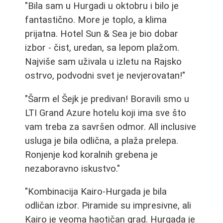
"Bila sam u Hurgadi u oktobru i bilo je
fantastično. More je toplo, a klima
prijatna. Hotel Sun & Sea je bio dobar
izbor - čist, uredan, sa lepom plažom.
Najviše sam uživala u izletu na Rajsko
ostrvo, podvodni svet je nevjerovatan!"
"Šarm el Šejk je predivan! Boravili smo u
LTI Grand Azure hotelu koji ima sve što
vam treba za savršen odmor. All inclusive
usluga je bila odlična, a plaža prelepa.
Ronjenje kod koralnih grebena je
nezaboravno iskustvo."
"Kombinacija Kairo-Hurgada je bila
odličan izbor. Piramide su impresivne, ali
Kairo je veoma haotičan grad. Hurgada je