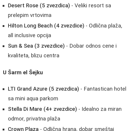
Desert Rose (5 zvezdica)
- Veliki resort sa
prelepim vrtovima
Hilton Long Beach (4 zvezdice)
- Odlična plaža,
all inclusive opcija
Sun & Sea (3 zvezdice)
- Dobar odnos cene i
kvaliteta, blizu centra
U Šarm el Šejku
LTI Grand Azure (5 zvezdica)
- Fantastican hotel
sa mini aqua parkom
Stella Di Mare (4+ zvezdice)
- Idealno za miran
odmor, privatna plaža
Crown Plaza
- Odlična hrana, dobar smeštaj