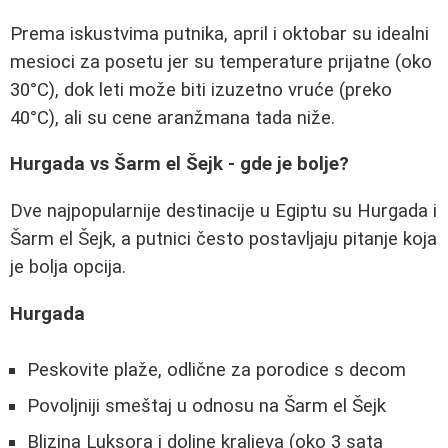
Prema iskustvima putnika, april i oktobar su idealni
mesioci za posetu jer su temperature prijatne (oko
30°C), dok leti može biti izuzetno vruće (preko
40°C), ali su cene aranžmana tada niže.
Hurgada vs Šarm el Šejk - gde je bolje?
Dve najpopularnije destinacije u Egiptu su Hurgada i
Šarm el Šejk, a putnici često postavljaju pitanje koja
je bolja opcija.
Hurgada
Peskovite plaže, odlične za porodice s decom
Povoljniji smeštaj u odnosu na Šarm el Šejk
Blizina Luksora i doline kraljeva (oko 3 sata