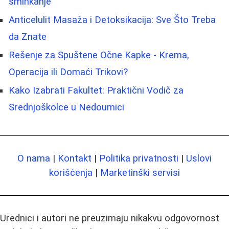
šminkanje
Anticelulit Masaža i Detoksikacija: Sve Što Treba
da Znate
Rešenje za Spuštene Očne Kapke - Krema,
Operacija ili Domaći Trikovi?
Kako Izabrati Fakultet: Praktični Vodič za
Srednjoškolce u Nedoumici
O nama
|
Kontakt
|
Politika privatnosti
|
Uslovi
korišćenja
|
Marketinški servisi
Urednici i autori ne preuzimaju nikakvu odgovornost