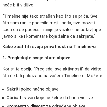
neće biti vidljivo.
"Timeline nije tako strašan kao što se priča. Sve
što sam ranije podesila stoji i sada, sve može i
sada da se podesi. I ranije je važilo - ne ostavljajte
javno slike i komentare koje želite da sakrijete."
Kako zaštititi svoju privatnost na Timeline-u
1. Pregledajte svoje stare objave
Koristite opciju "Pregledaj sve aktivnosti" da vidite
šta će biti prikazano na vašem Timeline-u. Možete:
Sakriti
pojedinačne objave
Obrisati
stvari koje ne želite da budu vidljive
Promeniti vidljivost
za određene objave