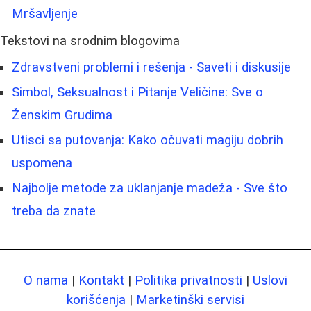
Mršavljenje
Tekstovi na srodnim blogovima
Zdravstveni problemi i rešenja - Saveti i diskusije
Simbol, Seksualnost i Pitanje Veličine: Sve o
Ženskim Grudima
Utisci sa putovanja: Kako očuvati magiju dobrih
uspomena
Najbolje metode za uklanjanje madeža - Sve što
treba da znate
O nama
|
Kontakt
|
Politika privatnosti
|
Uslovi
korišćenja
|
Marketinški servisi