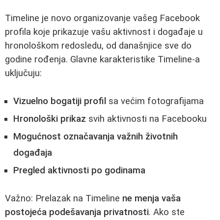
Timeline je novo organizovanje vašeg Facebook
profila koje prikazuje vašu aktivnost i događaje u
hronološkom redosledu, od današnjice sve do
godine rođenja. Glavne karakteristike Timeline-a
uključuju:
Vizuelno bogatiji profil
sa većim fotografijama
Hronološki prikaz
svih aktivnosti na Facebooku
Mogućnost označavanja važnih životnih
događaja
Pregled aktivnosti po godinama
Važno: Prelazak na Timeline
ne menja vaša
postojeća podešavanja privatnosti
. Ako ste