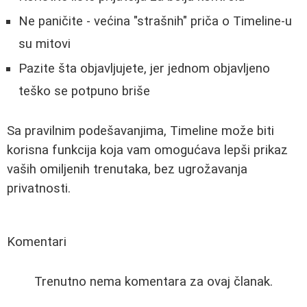
Ne paničite - većina "strašnih" priča o Timeline-u
su mitovi
Pazite šta objavljujete, jer jednom objavljeno
teško se potpuno briše
Sa pravilnim podešavanjima, Timeline može biti
korisna funkcija koja vam omogućava lepši prikaz
vaših omiljenih trenutaka, bez ugrožavanja
privatnosti.
Komentari
Trenutno nema komentara za ovaj članak.