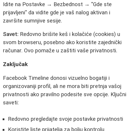
Idite na Postavke → Bezbednost → "Gde ste
prijavljeni" da vidite gde je vaš nalog aktivan i
završite sumnjive sesije.
Savet:
Redovno brišite keš i kolačiće (cookies) u
svom browseru, posebno ako koristite zajednički
računar. Ovo pomaže u zaštiti vaše privatnosti.
Zaključak
Facebook Timeline donosi vizuelno bogatiji i
organizovaniji profil, ali ne mora biti pretnja vašoj
privatnosti ako pravilno podesite sve opcije. Ključni
saveti:
Redovno pregledajte svoje postavke privatnosti
Koristite liste prijatelja za bolju kontrolu