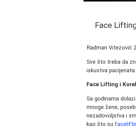
Face Liftin
Radman Vitezović
Sve što treba da zna
iskustva pacijenata
Face Lifting i Kor
Sa godinama dolazi 
mnoge žene, posebno
nezadovoljstva i s
kao što su
facelifti