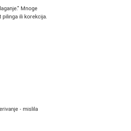
ulaganje." Mnoge
linga ili korekcija.
ivanje - mislila