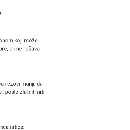
e:
uronom koji može
re, ali ne rešava
su rezovi manji, da
 posle zlatnih niti
ica ističe: