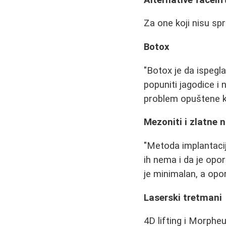
Za one koji nisu sp
Botox
"Botox je da ispegl
popuniti jagodice i 
problem opuštene 
Mezoniti i zlatne n
"Metoda implantacije
ih nema i da je opor
je minimalan, a opor
Laserski tretmani
4D lifting i Morpheu