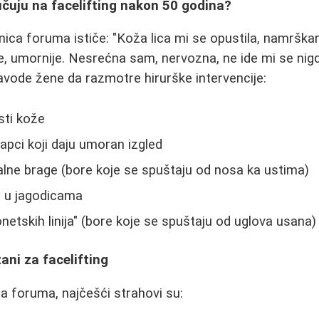
čuju na facelifting nakon 50 godina?
ica foruma ističe: "Koža lica mi se opustila, namrškari
ije, umornije. Nesrećna sam, nervozna, ne ide mi se nig
 navode žene da razmotre hirurške intervencije:
sti kože
kapci koji daju umoran izgled
lne brage (bore koje se spuštaju od nosa ka ustima)
 u jagodicama
netskih linija" (bore koje se spuštaju od uglova usana)
ani za facelifting
a foruma, najčešći strahovi su: