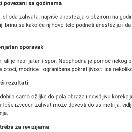
zici povezani sa godinama
 ishoda zahvata, najviše anestezija s obzirom na godi
iji brinu se kako će njihovo telo podneti anesteziju i da
prijatan oporavak
n, ali je neprijatan i spor. Neophodna je pomoć nekog b
 otoci, modrice i ograničena pokretljivost lica nekoliko
ći rezultati
obila samo ožiljke do pola obraza i nevidljivu korekcij
er loše izveden zahvat može dovesti do asimetrija, vidljiv
nja.
otreba za revizijama