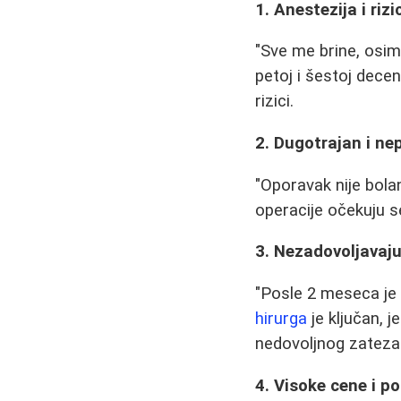
1. Anestezija i ri
"Sve me brine, osim
petoj i šestoj decen
rizici.
2. Dugotrajan i ne
"Oporavak nije bola
operacije očekuju se
3. Nezadovoljavaju
"Posle 2 meseca je d
hirurga
je ključan, j
nedovoljnog zateza
4. Visoke cene i p