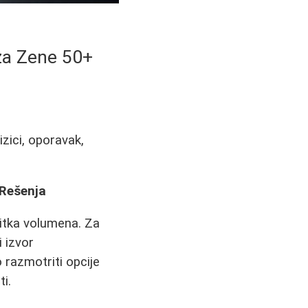
 za Zene 50+
izici, oporavak,
 Rešenja
bitka volumena. Za
 izvor
razmotriti opcije
ti.