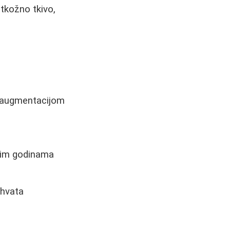
otkožno tkivo,
mo augmentacijom
čnim godinama
ahvata