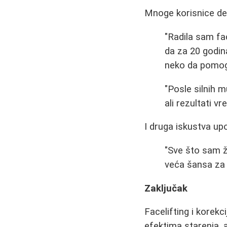
Mnoge korisnice del
"Radila sam fa
da za 20 godin
neko da pomog
"Posle silnih 
ali rezultati v
I druga iskustva up
"Sve što sam že
veća šansa za 
Zaključak
Facelifting i korek
efektima starenja, a