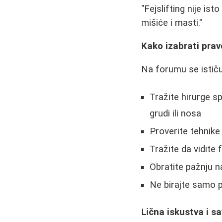
"Fejslifting nije is
mišiće i masti."
Kako izabrati prav
Na forumu se ističu
Tražite hirurge s
grudi ili nosa
Proverite tehnike
Tražite da vidite
Obratite pažnju na
Ne birajte samo po
Lična iskustva i sa