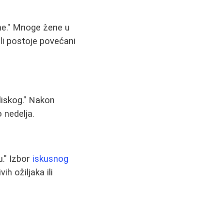
ne." Mnoge žene u
 li postoje povećani
liskog." Nakon
 nedelja.
u." Izbor
iskusnog
ih ožiljaka ili