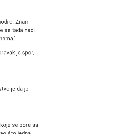
-modro. Znam
e se tada naći
nama."
ravak je spor,
tvo je da je
 koje se bore sa
 Kao što jedna