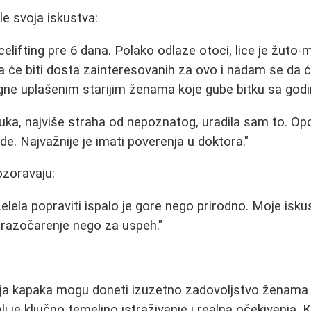
e svoja iskustva:
celifting pre 6 dana. Polako odlaze otoci, lice je žuto
a će biti dosta zainteresovanih za ovo i nadam se da ć
ne uplašenim starijim ženama koje gube bitku sa godi
muka, najviše straha od nepoznatog, uradila sam to. Opo
rede. Najvažnije je imati poverenja u doktora."
ozoravaju:
lela popraviti ispalo je gore nego prirodno. Moje iskus
razočarenje nego za uspeh."
cija kapaka mogu doneti izuzetno zadovoljstvo ženama
li je ključno temeljno istraživanje i realna očekivanja.