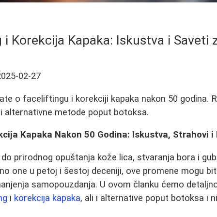
g i Korekcija Kapaka: Iskustva i Saveti
2025-02-27
te o faceliftingu i korekciji kapaka nakon 50 godina. R
 i alternativne metode poput botoksa.
ekcija Kapaka Nakon 50 Godina: Iskustva, Strahovi i
do prirodnog opuštanja kože lica, stvaranja bora i gu
 one u petoj i šestoj deceniji, ove promene mogu biti
manjenja samopouzdanja. U ovom članku ćemo detaljno 
ng
i
korekcija kapaka
, ali i alternative poput botoksa i ni