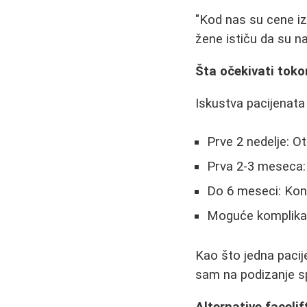
"Kod nas su cene iz
žene ističu da su na
Šta očekivati tok
Iskustva pacijenata 
Prve 2 nedelje: O
Prva 2-3 meseca:
Do 6 meseci: Konač
Moguće komplikaci
Kao što jedna pacij
sam na podizanje spo
Alternative facelif