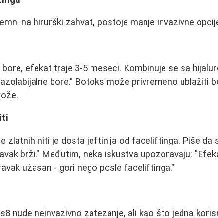
remni na hirurški zahvat, postoje manje invazivne opcij
a bore, efekat traje 3-5 meseci. Kombinuje se sa hijal
nazolabijalne bore." Botoks može privremeno ublažiti bo
kože.
iti
 zlatnih niti je dosta jeftinija od faceliftinga. Piše da 
avak brži." Međutim, neka iskustva upozoravaju: "Efekat
avak užasan - gori nego posle faceliftinga."
s8 nude neinvazivno zatezanje, ali kao što jedna korisn