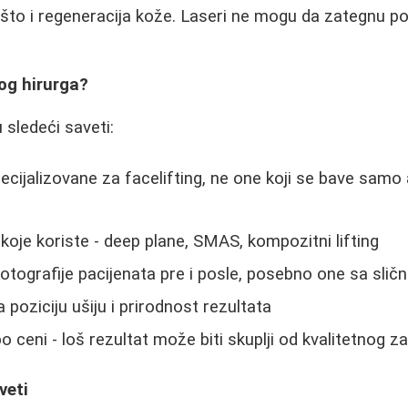
to što i regeneracija kože. Laseri ne mogu da zategnu p
og hirurga?
 sledeći saveti:
pecijalizovane za facelifting, ne one koji se bave sa
 koje koriste - deep plane, SMAS, kompozitni lifting
 fotografije pacijenata pre i posle, posebno one sa sli
 poziciju ušiju i prirodnost rezultata
 ceni - loš rezultat može biti skuplji od kvalitetnog z
veti