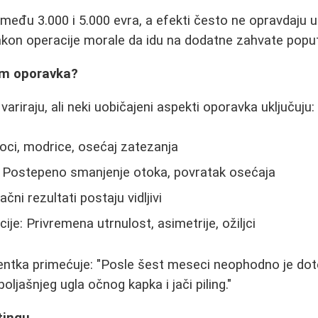
među 3.000 i 5.000 evra, a efekti često ne opravdaju 
kon operacije morale da idu na dodatne zahvate poput pi
om oporavka?
variraju, ali neki uobičajeni aspekti oporavka uključuju:
toci, modrice, osećaj zatezanja
 Postepeno smanjenje otoka, povratak osećaja
ni rezultati postaju vidljivi
je: Privremena utrnulost, asimetrije, ožiljci
entka primećuje: "Posle šest meseci neophodno je doter
ljašnjeg ugla očnog kapka i jači piling."
tingu