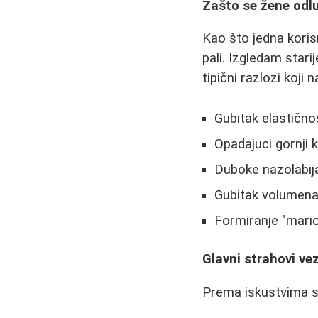
Zašto se žene odlu
Kao što jedna korisn
pali. Izgledam star
tipični razlozi koji
Gubitak elastično
Opadajuci gornji 
Duboke nazolabija
Gubitak volumena
Formiranje "mario
Glavni strahovi vez
Prema iskustvima s