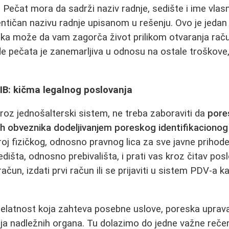
. Pečat mora da sadrži naziv radnje, sedište i ime vlasn
entičan nazivu radnje upisanom u rešenju. Ovo je jedan 
reška može da vam zagorča život prilikom otvaranja račun
e pečata je zanemarljiva u odnosu na ostale troškove, 
IB: kičma legalnog poslovanja
kroz jednošalterski sistem, ne treba zaboraviti da
pore
ih obveznika dodeljivanjem poreskog identifikacionog
 broj fizičkog, odnosno pravnog lica za sve javne priho
dišta, odnosno prebivališta, i prati vas kroz čitav pos
ačun, izdati prvi račun ili se prijaviti u sistem PDV-a 
elatnost koja zahteva posebne uslove, poreska uprava
ja nadležnih organa. Tu dolazimo do jedne važne rečen