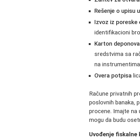
Rešenje o upisu u
Izvoz iz poreske 
identifikacioni bro
Karton deponova
sredstvima sa rač
na instrumentima 
Overa potpisa
lic
Račune privatnih pr
poslovnih banaka, pa 
procene. Imajte na 
mogu da budu oset
Uvođenje fiskalne