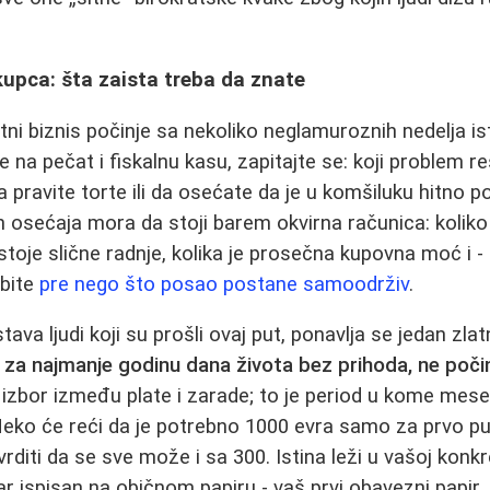
kupca: šta zaista treba da znate
tni biznis počinje sa nekoliko neglamuroznih nedelja is
e na pečat i fiskalnu kasu, zapitajte se: koji problem 
a pravite torte ili da osećate da je u komšiluku hitno 
h osećaja mora da stoji barem okvirna računica: koliko 
ostoje slične radnje, kolika je prosečna kupovna moć i - 
ubite
pre nego što posao postane samoodrživ
.
va ljudi koji su prošli ovaj put, ponavlja se jedan zlat
za najmanje godinu dana života bez prihoda, ne počin
 izbor između plate i zarade; to je period u kome mes
Neko će reći da je potrebno 1000 evra samo za prvo pu
rditi da se sve može i sa 300. Istina leži u vašoj konkre
r ispisan na običnom papiru - vaš prvi obavezni papir,