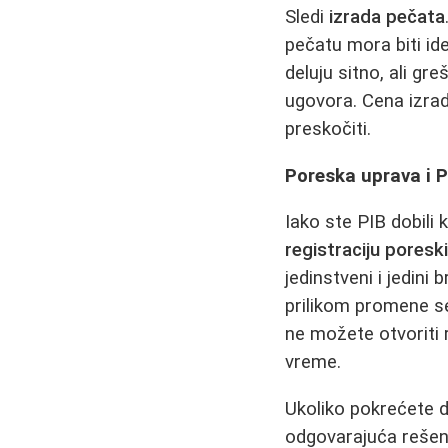
Sledi
izrada pečata
pečatu mora biti id
deluju sitno, ali g
ugovora. Cena izrad
preskočiti.
Poreska uprava i P
Iako ste PIB dobili 
registraciju poresk
jedinstveni i jedini
prilikom promene se
ne možete otvoriti r
vreme.
Ukoliko pokrećete d
odgovarajuća rešen