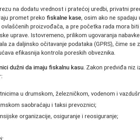
zu na dodatu vrednost i pratećoj uredbi, privatni pre
iraju promet preko
fiskalne kase
, osim ako ne spadaju 
 ovlašćenih proizvođača, a pre početka rada mora bit
ske uprave. Istovremeno, prilikom ugovaranja nabavke 
ala za daljinsko očitavanje podataka (GPRS), čime se
gućava efikasnija kontrola poreskih obveznika.
nici dužni da imaju fiskalnu kasu
. Zakon predviđa niz 
r:
utnicima u drumskom, železničkom, vodenom i vazduš
mskom saobraćaju i taksi prevoznici;
nsijske organizacije, osiguranje i reosiguranje;
i;