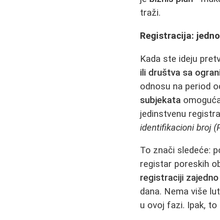
traži.
Registracija: jedn
Kada ste ideju pretv
ili društva sa ogr
odnosu na period o
subjekata
omogućava
jedinstvenu registra
identifikacioni broj (
To znači sledeće: p
registar poreskih o
registraciji zajedn
dana. Nema više lut
u ovoj fazi. Ipak, t