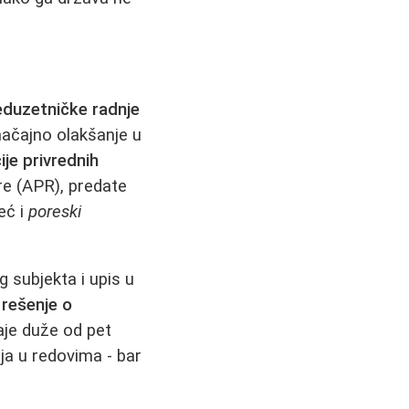
eduzetničke radnje
značajno olakšanje u
ije privrednih
re (APR), predate
eć i
poreski
 subjekta i upis u
a
rešenje o
aje duže od pet
ja u redovima - bar