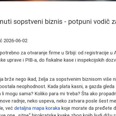
uti sopstveni biznis - potpuni vodič 
ić
2026-06-02
potrebno za otvaranje firme u Srbiji: od registracije u 
e uprave i PIB-a, do fiskalne kase i inspekcijskih dozv
ja brže nego ikad, želja za sopstvenim biznisom više 
postala neophodnost. Kada plata kasni, a gazda gleda u 
a li mogu sama? Koliko para mi treba? Šta ako propa
nove radnje, neko uspeva, neko zatvara posle šest mes
de, već
detaljna mapa koraka
koje morate da pređete da
ve one „sitne“ birokratske kvake zbog kojih ljudi dižu 