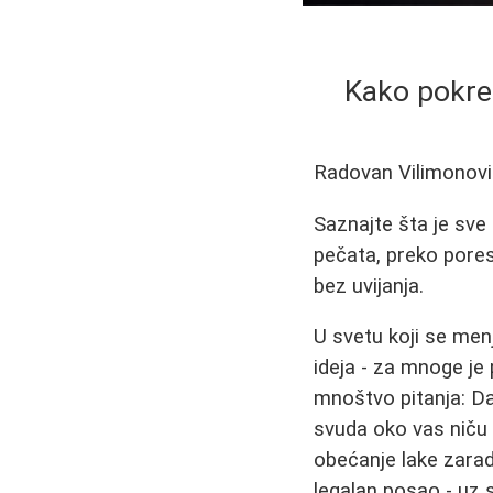
Kako pokren
Radovan Vilimonov
Saznajte šta je sve 
pečata, preko poresk
bez uvijanja.
U svetu koji se men
ideja - za mnoge je 
mnoštvo pitanja: D
svuda oko vas niču 
obećanje lake zara
legalan posao - uz s