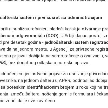
ošalterski sistem i prvi susret sa administracijom
orili u približnu računicu, sledeći korak je
otvaranje pr
aničenom odgovornošću (DOO)
. U Srbiji danas postoji 
d pre desetak godina -
jednošalterski sistem registrac
 da na jednom mestu, u Agenciji za privredne regist
cionu prijavu i dobijete ne samo rešenje o osnivanju, v
PIB)
, bez dodatnog odlaska u poresku upravu.
odnošenjem jedinstvene prijave za osnivanje privrednog
bveznika, na jednom šalteru u APR-u podnosilac dobij
o sa poreskim identifikacionim brojem
u roku koji ne tr
anja između šaltera, nošenja gomile formulara i čekan
o ne znači da je sve završeno.