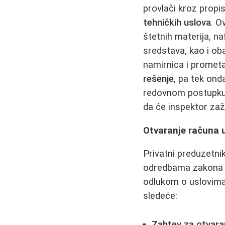
provlači kroz propi
tehničkih uslova
. O
štetnih materija, na
sredstava, kao i oba
namirnica i promet
rešenje
, pa tek ond
redovnom postupku i
da će inspektor zaž
Otvaranje računa 
Privatni preduzetni
odredbama zakona 
odlukom o uslovima,
sledeće:
Zahtev za otvara