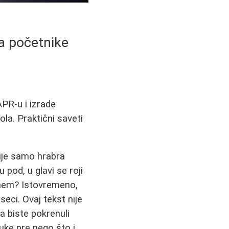
za početnike
APR-u i izrade
ola. Praktični saveti
nije samo hrabra
pod, u glavi se roji
dnem? Istovremeno,
eci. Ovaj tekst nije
 biste pokrenuli
ruke pre nego što i