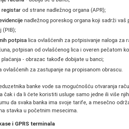
 registar
od strane nadležnog organa (APR);
evidencije
nadležnog poreskog organa koji sadrži vaš 
j (PIB);
nih potpisa
lica ovlašćenih za potpisivanje naloga za 
una, potpisan od ovlašćenog lica i overen pečatom koj
plaćanja - obrazac takođe dobijate u banci;
a ovlašćenih za zastupanje na propisanom obrascu.
eduzetnika banke vode sa mogućnošću otvaranja računa
čak i da li ćete koristiti usluge samo jedne ili više njih
umu da svaka banka ima svoje tarife, a mesečno održav
na stavka u početnim mesecima.
 kase i GPRS terminala