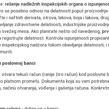
se:
rešenje nadležnih inspekcijskih organa o ispunjeno
vo se posebno odnosi na delatnosti poput proizvodnje 
fte i naftnih derivata, otrova, lekova, boja i lakova, dru
vljanje zdravstvene delatnosti, industrijske proizvodnj
a svežeg mesa. Ako planirate nešto od navedenog,
prv
a registrujte delatnost. Kontrola ispunjenosti propisan
nspekcijskog nadzora tokom obavljanja delatnosti, i 
muriti.
u poslovnoj banci
k otvara tekući račun (ranije žiro račun) kod poslovne 
o platnom prometu. Dokumenta koja su vam potrebna
 načinu otvaranja, vođenja i gašenja računa. Konkretn
nje računa
- dobija se u banci;