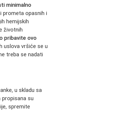
sti minimalno
i prometa opasnih i
gih hemijskih
e životnih
o pribavite ovo
ih uslova vršiće se u
ne treba se nadati
banke, u skladu sa
 propisana su
ije, spremite