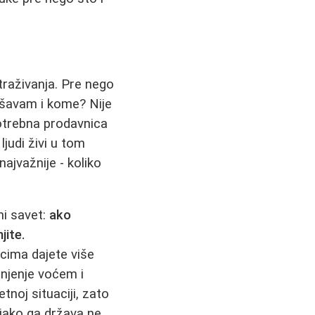
traživanja. Pre nego
rešavam i kome? Nije
potrebna prodavnica
ljudi živi u tom
najvažnije - koliko
ni savet:
ako
jite.
ecima dajete više
njenje voćem i
tnoj situaciji, zato
 iako ga država ne