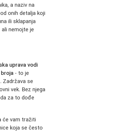
ika, a naziv na
od onih detalja koji
a ili sklapanja
ali nemojte je
ska uprava vodi
 broja
- to je
de. Zadržava se
lovni vek. Bez njega
kada za to dođe
 će vam tražiti
ice koja se često