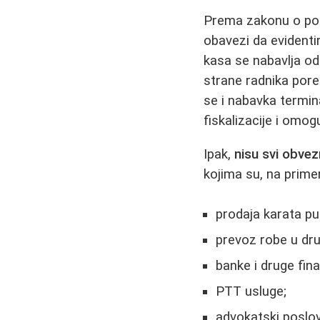
Prema zakonu o pore
obavezi da evident
kasa se nabavlja od
strane radnika pore
se i nabavka termin
fiskalizacije i omo
Ipak,
nisu svi obvez
kojima su, na prime
prodaja karata p
prevoz robe u dru
banke i druge fina
PTT usluge;
advokatski poslov