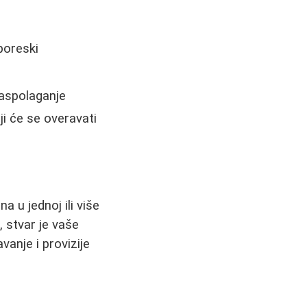
poreski
raspolaganje
i će se overavati
 u jednoj ili više
, stvar je vaše
anje i provizije