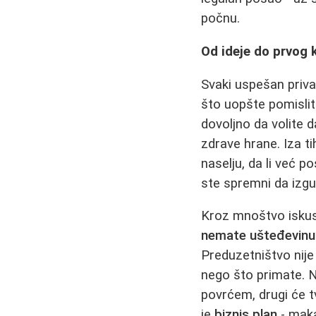
počnu.
Od ideje do prvog 
Svaki uspešan priva
što uopšte pomislit
dovoljno da volite d
zdrave hrane. Iza ti
naselju, da li već p
ste spremni da izg
Kroz mnoštvo iskusta
nemate ušteđevinu 
Preduzetništvo nije
nego što primate. 
povrćem, drugi će tv
je
biznis plan
- maka