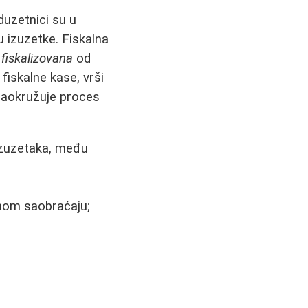
duzetnici su u
u izuzetke. Fiskalna
i
fiskalizovana
od
fiskalne kase, vrši
 zaokružuje proces
izuzetaka, među
nom saobraćaju;