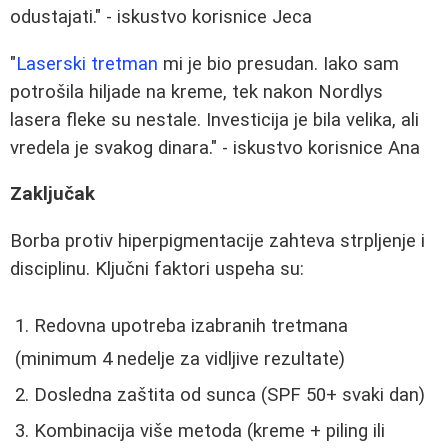
odustajati." - iskustvo korisnice Jeca
"
Laserski tretman
mi je bio presudan. Iako sam
potrošila hiljade na kreme, tek nakon Nordlys
lasera fleke su nestale. Investicija je bila velika, ali
vredela je svakog dinara." - iskustvo korisnice Ana
Zaključak
Borba protiv hiperpigmentacije zahteva strpljenje i
disciplinu. Ključni faktori uspeha su:
Redovna upotreba izabranih tretmana
(minimum 4 nedelje za vidljive rezultate)
Dosledna zaštita od sunca (SPF 50+ svaki dan)
Kombinacija više metoda (kreme + piling ili