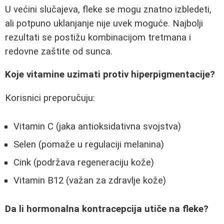
U većini slučajeva, fleke se mogu znatno izbledeti,
ali potpuno uklanjanje nije uvek moguće. Najbolji
rezultati se postižu kombinacijom tretmana i
redovne zaštite od sunca.
Koje vitamine uzimati protiv hiperpigmentacije?
Korisnici preporučuju:
Vitamin C (jaka antioksidativna svojstva)
Selen (pomaže u regulaciji melanina)
Cink (podržava regeneraciju kože)
Vitamin B12 (važan za zdravlje kože)
Da li hormonalna kontracepcija utiče na fleke?