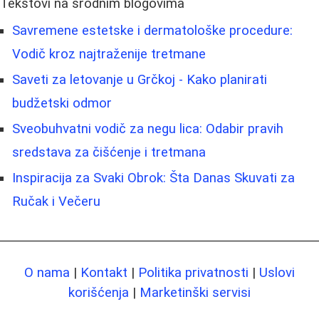
Tekstovi na srodnim blogovima
Savremene estetske i dermatološke procedure:
Vodič kroz najtraženije tretmane
Saveti za letovanje u Grčkoj - Kako planirati
budžetski odmor
Sveobuhvatni vodič za negu lica: Odabir pravih
sredstava za čišćenje i tretmana
Inspiracija za Svaki Obrok: Šta Danas Skuvati za
Ručak i Večeru
O nama
|
Kontakt
|
Politika privatnosti
|
Uslovi
korišćenja
|
Marketinški servisi