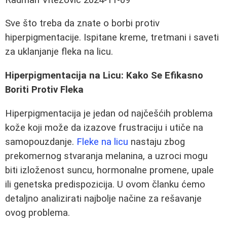
Sve što treba da znate o borbi protiv
hiperpigmentacije. Ispitane kreme, tretmani i saveti
za uklanjanje fleka na licu.
Hiperpigmentacija na Licu: Kako Se Efikasno
Boriti Protiv Fleka
Hiperpigmentacija je jedan od najčešćih problema
kože koji može da izazove frustraciju i utiče na
samopouzdanje.
Fleke na licu
nastaju zbog
prekomernog stvaranja melanina, a uzroci mogu
biti izloženost suncu, hormonalne promene, upale
ili genetska predispozicija. U ovom članku ćemo
detaljno analizirati najbolje načine za rešavanje
ovog problema.