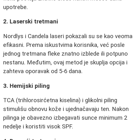
upotrebe.
2. Laserski tretmani
Nordlys i Candela laseri pokazali su se kao veoma
efikasni. Prema iskustvima korisnika, već posle
jednog tretmana fleke znatno izblede ili potpuno
nestanu. Međutim, ovaj metod je skuplja opcija i
zahteva oporavak od 5-6 dana.
3. Hemijski piling
TCA (trihlorosirćetna kiselina) i glikolni piling
stimulišu obnovu kože i ujednačavaju ten. Nakon
pilinga je obavezno izbegavati sunce minimum 2
nedelje i koristiti visok SPF.