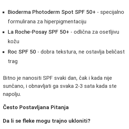
Bioderma Photoderm Spot SPF 50+
- specijalno
formulirana za hiperpigmentaciju
La Roche-Posay SPF 50+
- odlična za osetljivu
kožu
Roc SPF 50
- dobra tekstura, ne ostavlja beličast
trag
Bitno je nanositi SPF svaki dan, čak i kada nije
sunčano, i obnavljati ga svaka 2-3 sata kada ste
napolju.
Često Postavljana Pitanja
Da li se fleke mogu trajno ukloniti?