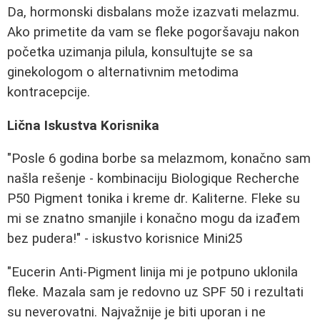
Da, hormonski disbalans može izazvati melazmu.
Ako primetite da vam se fleke pogoršavaju nakon
početka uzimanja pilula, konsultujte se sa
ginekologom o alternativnim metodima
kontracepcije.
Lična Iskustva Korisnika
"Posle 6 godina borbe sa melazmom, konačno sam
našla rešenje - kombinaciju Biologique Recherche
P50 Pigment tonika i kreme dr. Kaliterne. Fleke su
mi se znatno smanjile i konačno mogu da izađem
bez pudera!" - iskustvo korisnice Mini25
"Eucerin Anti-Pigment linija mi je potpuno uklonila
fleke. Mazala sam je redovno uz SPF 50 i rezultati
su neverovatni. Najvažnije je biti uporan i ne