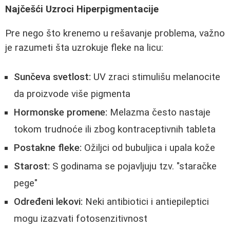
Najčešći Uzroci Hiperpigmentacije
Pre nego što krenemo u rešavanje problema, važno
je razumeti šta uzrokuje fleke na licu:
Sunčeva svetlost:
UV zraci stimulišu melanocite
da proizvode više pigmenta
Hormonske promene:
Melazma često nastaje
tokom trudnoće ili zbog kontraceptivnih tableta
Postakne fleke:
Ožiljci od bubuljica i upala kože
Starost:
S godinama se pojavljuju tzv. "staračke
pege"
Određeni lekovi:
Neki antibiotici i antiepileptici
mogu izazvati fotosenzitivnost