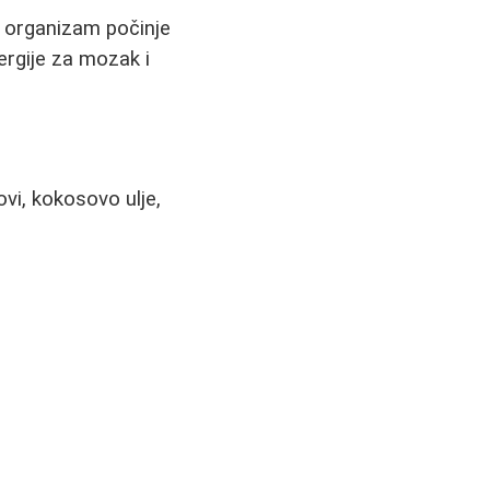
, organizam počinje
nergije za mozak i
vi, kokosovo ulje,