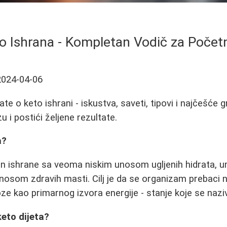
o Ishrana - Kompletan Vodič za Počet
2024-04-06
te o keto ishrani - iskustva, saveti, tipovi i najčešće 
u i postići željene rezultate.
a?
čin ishrane sa veoma niskim unosom ugljenih hidrata
unosom zdravih masti. Cilj je da se organizam prebaci
e kao primarnog izvora energije - stanje koje se naz
eto dijeta?