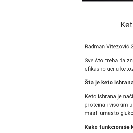
Ket
Radman Vitezović
Sve što treba da zna
efikasno ući u ketoz
Šta je keto ishran
Keto ishrana je na
proteina i visokim 
masti umesto glukoz
Kako funkcioniše k