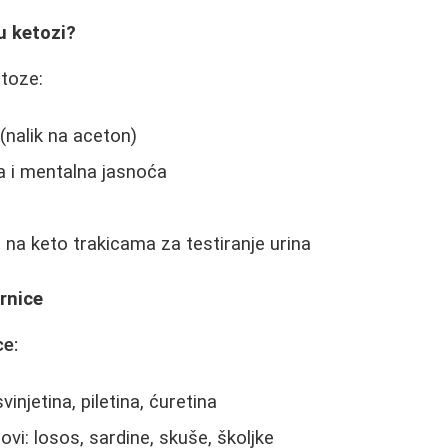
u ketozi?
etoze:
(nalik na aceton)
a i mentalna jasnoća
t na keto trakicama za testiranje urina
rnice
ce:
injetina, piletina, ćuretina
ovi: losos, sardine, skuše, školjke