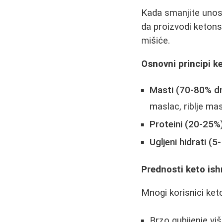
Kada smanjite unos 
da proizvodi ketonsk
mišiće.
Osnovni principi k
Masti (70-80% dne
maslac, riblje mas
Proteini (20-25%)
Ugljeni hidrati (5
Prednosti keto ish
Mnogi korisnici keto
Brzo gubijenje vi