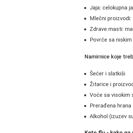
Jaja: celokupna 
Mlečni proizvodi:
Zdrave masti: mas
Povrće sa niskim 
Namirnice koje treb
Šećer i slatkiši
Žitarice i proizvo
Voće sa visokim 
Prerađena hrana
Alkohol (izuzev s
Keto flu - kako ga 