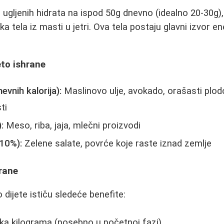
ugljenih hidrata na ispod 50g dnevno (idealno 20-30g)
a tela iz masti u jetri. Ova tela postaju glavni izvor e
eto ishrane
vnih kalorija):
Maslinovo ulje, avokado, orašasti plodo
ti
:
Meso, riba, jaja, mlečni proizvodi
-10%):
Zelene salate, povrće koje raste iznad zemlje
rane
 dijete ističu sledeće benefite:
ška kilograma (posebno u početnoj fazi)