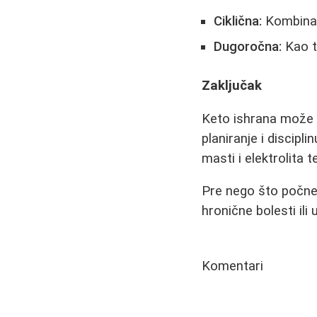
Ciklična:
Kombinac
Dugoročna:
Kao t
Zaključak
Keto ishrana može bi
planiranje i discipl
masti i elektrolita 
Pre nego što počnet
hronične bolesti ili
Komentari