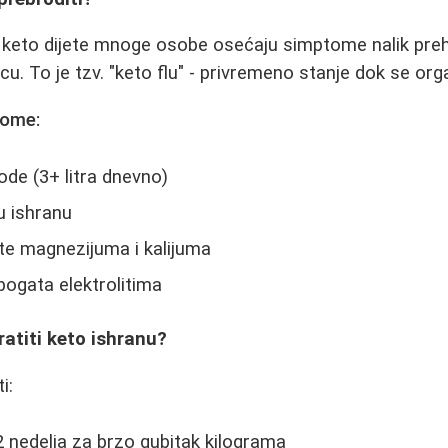
 keto dijete mnoge osobe osećaju simptome nalik preh
icu. To je tzv. "keto flu" - privremeno stanje dok se o
tome:
de (3+ litra dnevno)
u ishranu
e magnezijuma i kalijuma
a bogata elektrolitima
atiti keto ishranu?
i:
 nedelja za brzo gubitak kilograma