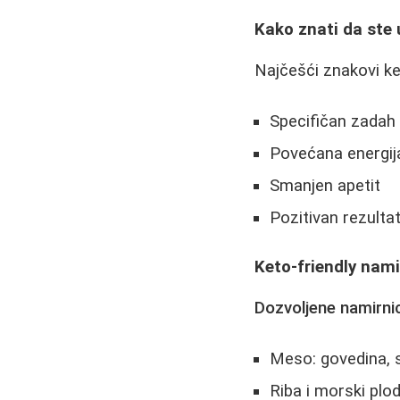
Kako znati da ste 
Najčešći znakovi k
Specifičan zadah 
Povećana energij
Smanjen apetit
Pozitivan rezulta
Keto-friendly nami
Dozvoljene namirni
Meso: govedina, sv
Riba i morski plod