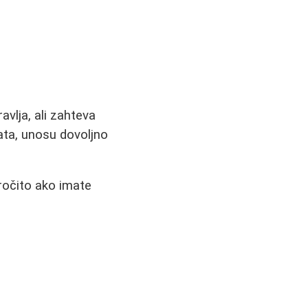
avlja, ali zahteva
nata, unosu dovoljno
ročito ako imate