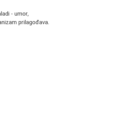
ladi - umor,
rganizam prilagođava.