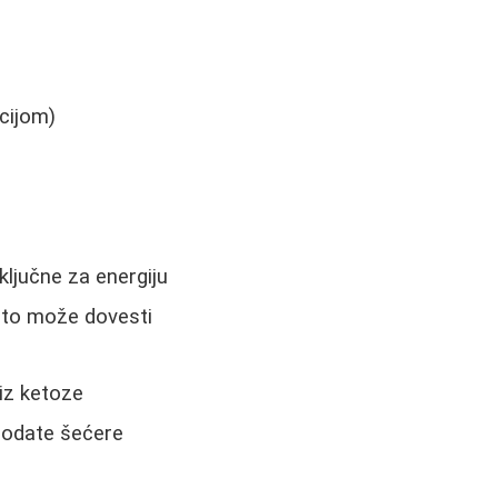
cijom)
ključne za energiju
što može dovesti
 iz ketoze
dodate šećere