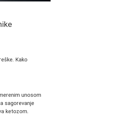
nike
greške. Kako
, umerenim unosom
 na sagorevanje
iva ketozom.