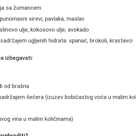
jaja sa žumancem
 punomasni sirevi, pavlaka, maslac
linovo ulje, kokosovo ulje, avokado
sadržajem ugljenih hidrata: spanać, brokoli, krastavci
a izbegavati:
di od brašna
sadržajem šećera (izuzev bobičastog voća u malim ko
uvog vina u malim količinama)
prebroditi?