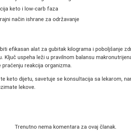
ija keto i low-carb faza
rajni način ishrane za održavanje
ti efikasan alat za gubitak kilograma i poboljšanje zdr
inu. Ključ uspeha leži u pravilnom balansu makronutrije
te praćenju reakcija organizma.
e keto dijetu, savetuje se konsultacija sa lekarom, na
 uzimate lekove.
Trenutno nema komentara za ovaj članak.