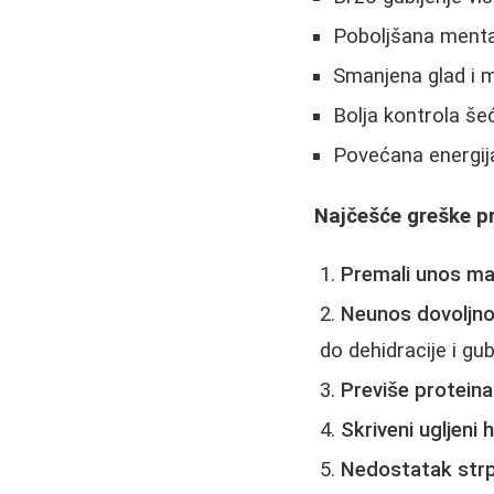
Poboljšana menta
Smanjena glad i m
Bolja kontrola še
Povećana energi
Najčešće greške pr
Premali unos ma
Neunos dovoljno 
do dehidracije i gu
Previše proteina
Skriveni ugljeni h
Nedostatak strpl