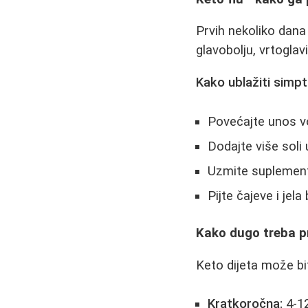
Prvih nekoliko dana
glavobolju, vrtoglav
Kako ublažiti simp
Povećajte unos vo
Dodajte više soli 
Uzmite suplement
Pijte čajeve i jel
Kako dugo treba pr
Keto dijeta može bit
Kratkoročna:
4-12