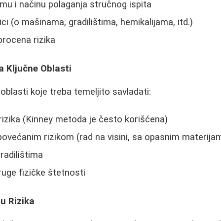
amu i načinu polaganja stručnog ispita
ici (o mašinama, gradilištima, hemikalijama, itd.)
procena rizika
a Ključne Oblasti
oblasti koje treba temeljito savladati:
izika (Kinney metoda je često korišćena)
većanim rizikom (rad na visini, sa opasnim materijama
radilištima
druge fizičke štetnosti
u Rizika