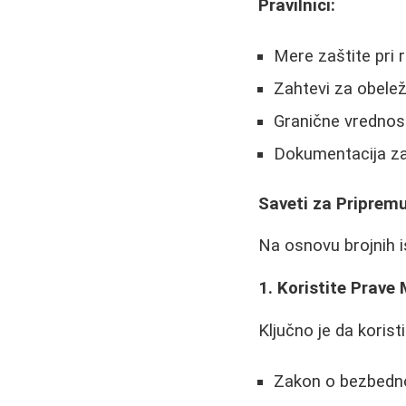
Pravilnici:
Mere zaštite pri r
Zahtevi za obele
Granične vrednosti
Dokumentacija za
Saveti za Priprem
Na osnovu brojnih i
1. Koristite Prave 
Ključno je da koristi
Zakon o bezbednos