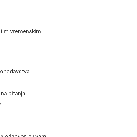
čitim vremenskim
konodavstva
na pitanja
a
te odgovor, ali vam