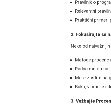
Pravilnik o progr
Relevantni praviln
Praktični primeri 
2. Fokusirajte se n
Neke od najvažnijih 
Metode procene r
Radna mesta sa po
Mere zaštite na g
Buka, vibracije i 
3. Vežbajte Procen