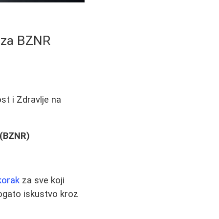
a za BZNR
st i Zdravlje na
 (BZNR)
 korak
za sve koji
ogato iskustvo kroz