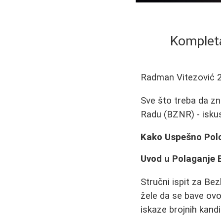
Kompleta
Radman Vitezović
Sve što treba da zn
Radu (BZNR) - iskus
Kako Uspešno Polož
Uvod u Polaganje 
Stručni ispit za Be
žele da se bave ov
iskaze brojnih kandi