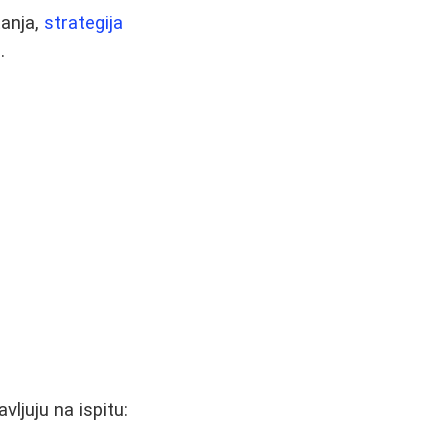
tanja,
strategija
.
ljuju na ispitu: