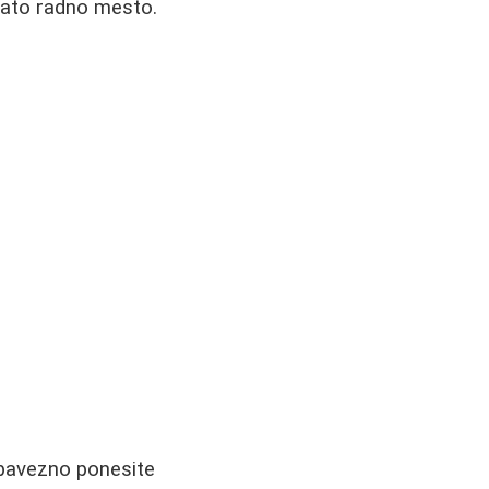
 dato radno mesto.
Obavezno ponesite