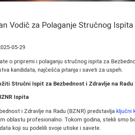
n Vodič za Polaganje Stručnog Ispit
2025-05-29
ate o pripremi i polaganju stručnog ispita za Bezbedno
tva kandidata, najčešća pitanja i saveti za uspeh.
iti Stručni Ispit za Bezbednost i Zdravlje na Radu
BZNR Ispita
zbednost i Zdravlje na Radu (BZNR) predstavlja
ključni
om oblastu profesionalno. Tokom godina, stekli smo b
data koji su podelili svoje utiske i savete.