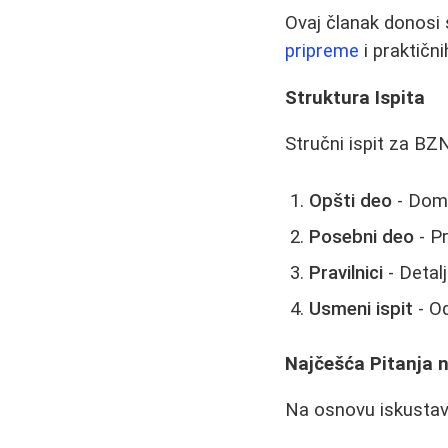
Ovaj članak donosi 
pripreme
i praktičn
Struktura Ispita
Stručni ispit za BZN
Opšti deo
- Dom
Posebni deo
- Pr
Pravilnici
- Detal
Usmeni ispit
- Od
Najčešća Pitanja n
Na osnovu iskustava 