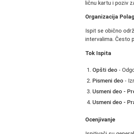
ličnu kartu i poziv za
Organizacija Pola
Ispit se obično od
intervalima. Često p
Tok Ispita
Opšti deo
- Odgo
Pismeni deo
- Iz
Usmeni deo - Pr
Usmeni deo - Pra
Ocenjivanje
Ispitivači su gener