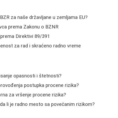
n BZR za naše državljane u zemljama EU?
vca prema Zakonu o BZNR
 prema Direktivi 89/391
enost za rad i skraćeno radno vreme
isanje opasnosti i štetnosti?
provođenja postupka procene rizika?
rna za vršenje procene rizika?
da li je radno mesto sa povećanim rizikom?