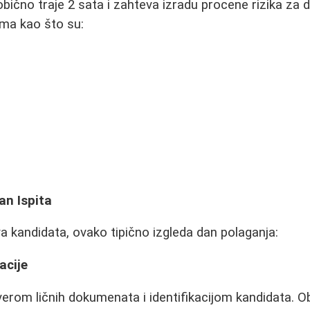
obično traje 2 sata i zahteva izradu procene rizika za
ima kao što su:
an Ispita
 kandidata, ovako tipično izgleda dan polaganja:
acije
erom ličnih dokumenata i identifikacijom kandidata. 