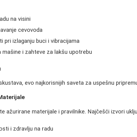
adu na visini
žavanje cevovoda
 pri izlaganju buci i vibracijama
 mašine i zahteve za lakšu upotrebu
u
skustava, evo najkorisnijih saveta za uspešnu priprem
Materijale
te ažurirane materijale i pravilnike. Najčešći izvori uklj
ti i zdravlju na radu