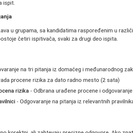
 ispit.
ganja
ržava u grupama, sa kandidatima raspoređenim u razli
ostoje četiri ispitivača, svaki za drugi deo ispita.
varanje na tri pitanja iz domaćeg i međunarodnog za
rada procene rizika za dato radno mesto (2 sata)
ocena rizika
- Odbrana urađene procene i odgovaranje 
vilnici
- Odgovaranje na pitanja iz relevantnih pravilnik
alno korektni, ali zahtevaju precizne odgovore. Ako zna