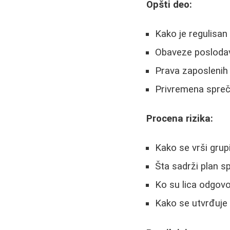
Opšti deo:
Kako je regulisa
Obaveze posloda
Prava zaposlenih
Privremena spreč
Procena rizika:
Kako se vrši grup
Šta sadrži plan s
Ko su lica odgovo
Kako se utvrđuje 