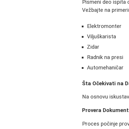
Pismeni deo ispita 
Vežbajte na primer
Elektromonter
Viljuškarista
Zidar
Radnik na presi
Automehaničar
Šta Očekivati na D
Na osnovu iskustava
Provera Dokument
Proces počinje prov