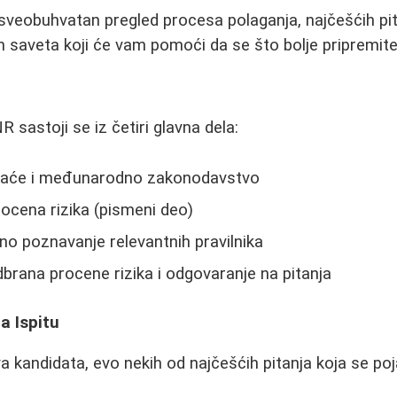
sveobuhvatan pregled procesa polaganja, najčešćih pi
ih saveta koji će vam pomoći da se što bolje pripremite
R sastoji se iz četiri glavna dela:
aće i međunarodno zakonodavstvo
ocena rizika (pismeni deo)
jno poznavanje relevantnih pravilnika
brana procene rizika i odgovaranje na pitanja
a Ispitu
kandidata, evo nekih od najčešćih pitanja koja se pojav