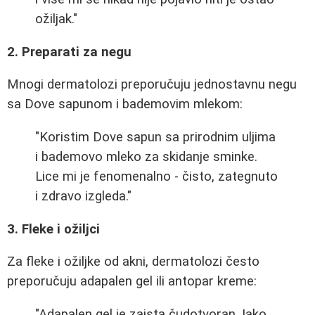
ožiljak."
2. Preparati za negu
Mnogi dermatolozi preporučuju jednostavnu negu
sa Dove sapunom i bademovim mlekom:
"Koristim Dove sapun sa prirodnim uljima
i bademovo mleko za skidanje sminke.
Lice mi je fenomenalno - čisto, zategnuto
i zdravo izgleda."
3. Fleke i ožiljci
Za fleke i ožiljke od akni, dermatolozi često
preporučuju adapalen gel ili antopar kreme:
"Adapalen gel je zaista čudotvoran. Iako