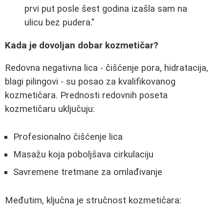
prvi put posle šest godina izašla sam na
ulicu bez pudera."
Kada je dovoljan dobar kozmetičar?
Redovna negativna lica - čišćenje pora, hidratacija,
blagi pilingovi - su posao za kvalifikovanog
kozmetičara. Prednosti redovnih poseta
kozmetičaru uključuju:
Profesionalno čišćenje lica
Masažu koja poboljšava cirkulaciju
Savremene tretmane za omlađivanje
Međutim, ključna je stručnost kozmetičara: