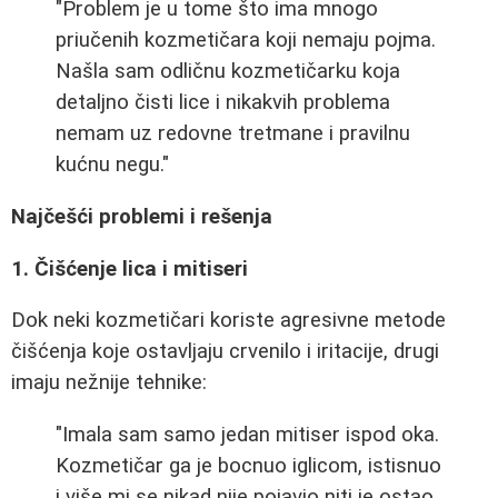
"Problem je u tome što ima mnogo
priučenih kozmetičara koji nemaju pojma.
Našla sam odličnu kozmetičarku koja
detaljno čisti lice i nikakvih problema
nemam uz redovne tretmane i pravilnu
kućnu negu."
Najčešći problemi i rešenja
1. Čišćenje lica i mitiseri
Dok neki kozmetičari koriste agresivne metode
čišćenja koje ostavljaju crvenilo i iritacije, drugi
imaju nežnije tehnike:
"Imala sam samo jedan mitiser ispod oka.
Kozmetičar ga je bocnuo iglicom, istisnuo
i više mi se nikad nije pojavio niti je ostao