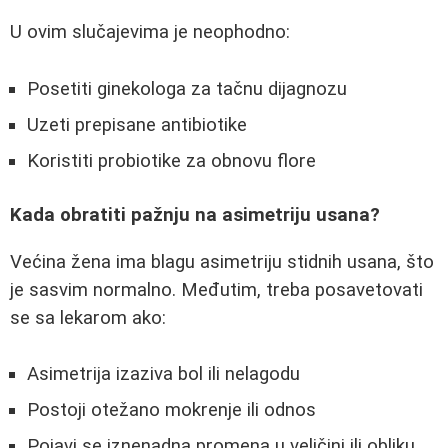
U ovim slučajevima je neophodno:
Posetiti ginekologa za tačnu dijagnozu
Uzeti prepisane antibiotike
Koristiti probiotike za obnovu flore
Kada obratiti pažnju na asimetriju usana?
Većina žena ima blagu asimetriju stidnih usana, što
je sasvim normalno. Međutim, treba posavetovati
se sa lekarom ako:
Asimetrija izaziva bol ili nelagodu
Postoji otežano mokrenje ili odnos
Pojavi se iznenadna promena u veličini ili obliku