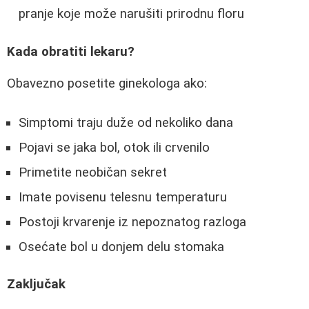
pranje koje može narušiti prirodnu floru
Kada obratiti lekaru?
Obavezno posetite ginekologa ako:
Simptomi traju duže od nekoliko dana
Pojavi se jaka bol, otok ili crvenilo
Primetite neobičan sekret
Imate povisenu telesnu temperaturu
Postoji krvarenje iz nepoznatog razloga
Osećate bol u donjem delu stomaka
Zaključak