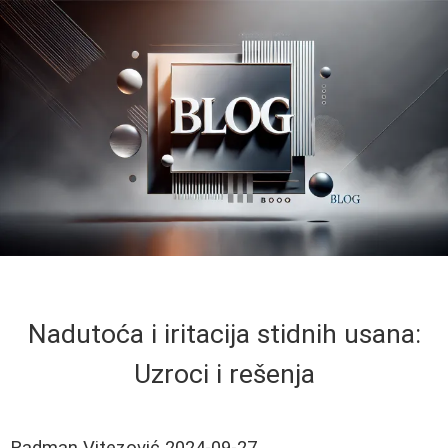
Nadutoća i iritacija stidnih usana:
Uzroci i rešenja
Radman Vitezović
2024-09-27