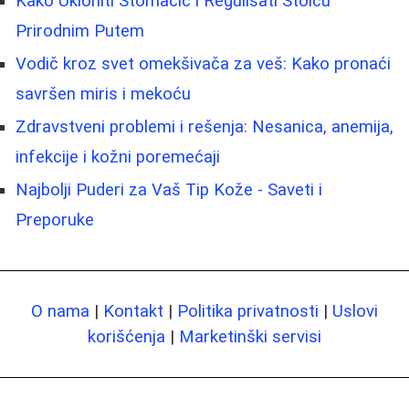
Kako Ukloniti Stomačić i Regulisati Stolcu
Prirodnim Putem
Vodič kroz svet omekšivača za veš: Kako pronaći
savršen miris i mekoću
Zdravstveni problemi i rešenja: Nesanica, anemija,
infekcije i kožni poremećaji
Najbolji Puderi za Vaš Tip Kože - Saveti i
Preporuke
O nama
|
Kontakt
|
Politika privatnosti
|
Uslovi
korišćenja
|
Marketinški servisi