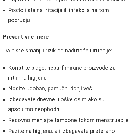
Postoji stalna iritacija ili infekcija na tom
području
Preventivne mere
Da biste smanjili rizik od nadutoće i iritacije:
Koristite blage, neparfimirane proizvode za
intimnu higijenu
Nosite udoban, pamučni donji veš
Izbegavate dnevne uloške osim ako su
apsolutno neophodni
Redovno menjajte tampone tokom menstruacije
Pazite na higijenu, ali izbegavate preterano