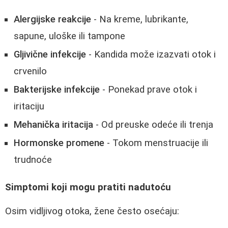
Alergijske reakcije
- Na kreme, lubrikante,
sapune, uloške ili tampone
Gljivične infekcije
- Kandida može izazvati otok i
crvenilo
Bakterijske infekcije
- Ponekad prave otok i
iritaciju
Mehanička iritacija
- Od preuske odeće ili trenja
Hormonske promene
- Tokom menstruacije ili
trudnoće
Simptomi koji mogu pratiti nadutoću
Osim vidljivog otoka, žene često osećaju: