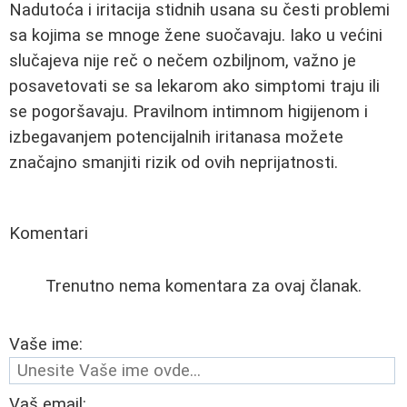
Nadutoća i iritacija stidnih usana su česti problemi
sa kojima se mnoge žene suočavaju. Iako u većini
slučajeva nije reč o nečem ozbiljnom, važno je
posavetovati se sa lekarom ako simptomi traju ili
se pogoršavaju. Pravilnom intimnom higijenom i
izbegavanjem potencijalnih iritanasa možete
značajno smanjiti rizik od ovih neprijatnosti.
Komentari
Trenutno nema komentara za ovaj članak.
Vaše ime:
Vaš email: