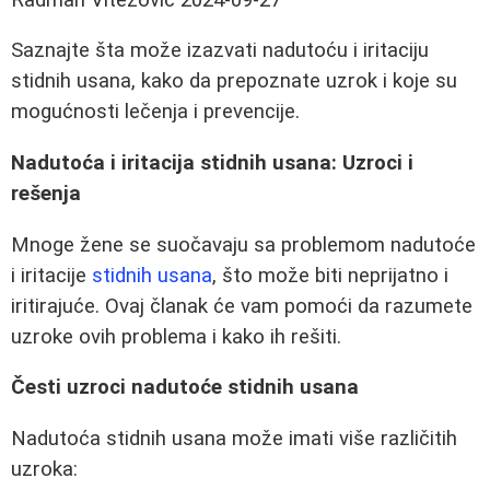
Saznajte šta može izazvati nadutoću i iritaciju
stidnih usana, kako da prepoznate uzrok i koje su
mogućnosti lečenja i prevencije.
Nadutoća i iritacija stidnih usana: Uzroci i
rešenja
Mnoge žene se suočavaju sa problemom nadutoće
i iritacije
stidnih usana
, što može biti neprijatno i
iritirajuće. Ovaj članak će vam pomoći da razumete
uzroke ovih problema i kako ih rešiti.
Česti uzroci nadutoće stidnih usana
Nadutoća stidnih usana može imati više različitih
uzroka: