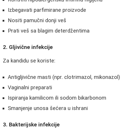
Izbegavati parfimirane proizvode
Nositi pamučni donji veš
Prati veš sa blagim deterdžentima
2. Gljivične infekcije
Za kandidu se koriste:
Antigljivične masti (npr. clotrimazol, mikonazol)
Vaginalni preparati
Ispiranja kamilicom ili sodom bikarbonom
Smanjenje unosa šećera u ishrani
3. Bakterijske infekcije