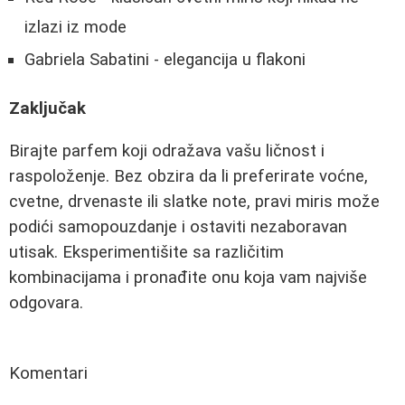
izlazi iz mode
Gabriela Sabatini - elegancija u flakoni
Zaključak
Birajte parfem koji odražava vašu ličnost i
raspoloženje. Bez obzira da li preferirate voćne,
cvetne, drvenaste ili slatke note, pravi miris može
podići samopouzdanje i ostaviti nezaboravan
utisak. Eksperimentišite sa različitim
kombinacijama i pronađite onu koja vam najviše
odgovara.
Komentari