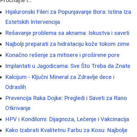
Pročitajte i...
Hijaluronski Fileri za Popunjavanje Bora: Istina Iza
Estetskih Intervencija
Rešavanje problema sa aknama: Iskustva i saveti
Najbolji preparati za hidrataciju kože tokom zime
Konačno rešenje za mitisere i proširene pore
Implantati u Jagodicama: Sve Što Treba da Znate
Kalcijum - Ključni Mineral za Zdravlje dece i
Odraslih
Prevencija Raka Dojke: Pregledi i Saveti za Rano
Otkrivanje
HPV i Kondilomi: Dijagnoza, Lečenje i Vakcinacija
Kako Izabrati Kvalitetnu Farbu za Kosu: Najbolje