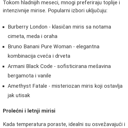
Tokom hladnijih meseci, mnogi preferiraju toplije i
intenzivnije mirise. Popularni izbori uključuju:
Burberry London - klasičan miris sa notama
cimeta, meda i oraha
Bruno Banani Pure Woman - elegantna
kombinacija cveća i drveta
Armani Black Code - sofisticirana mešavina
bergamota i vanile
Amethyst Fatale - misteriozan miris koji ostavlja
jak utisak
Prolećni i letnji mirisi
Kada temperatura poraste, idealni su osvežavajući i