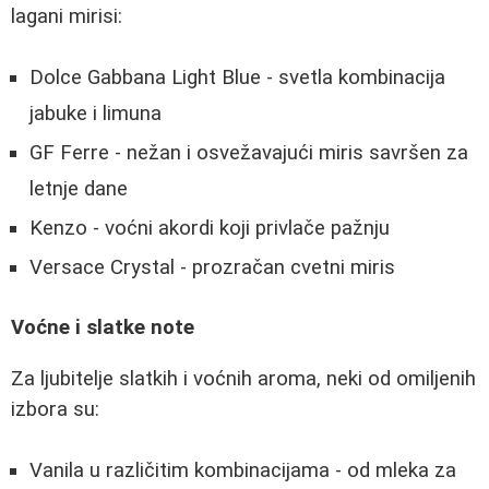
lagani mirisi:
Dolce Gabbana Light Blue - svetla kombinacija
jabuke i limuna
GF Ferre - nežan i osvežavajući miris savršen za
letnje dane
Kenzo - voćni akordi koji privlače pažnju
Versace Crystal - prozračan cvetni miris
Voćne i slatke note
Za ljubitelje slatkih i voćnih aroma, neki od omiljenih
izbora su:
Vanila u različitim kombinacijama - od mleka za