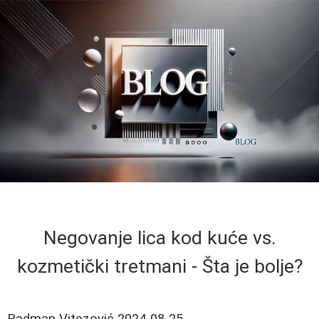
Negovanje lica kod kuće vs.
kozmetički tretmani - Šta je bolje?
Radman Vitezović
2024-08-25