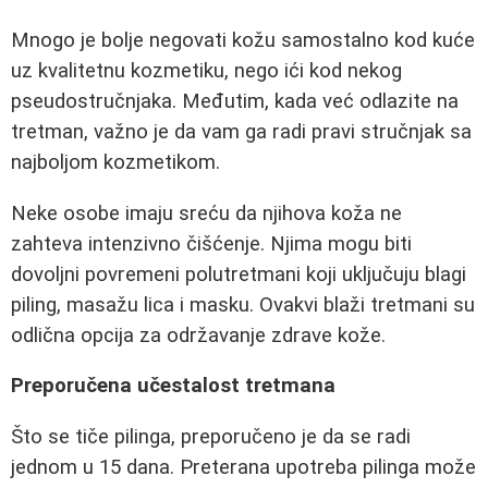
Mnogo je bolje negovati kožu samostalno kod kuće
uz kvalitetnu kozmetiku, nego ići kod nekog
pseudostručnjaka. Međutim, kada već odlazite na
tretman, važno je da vam ga radi pravi stručnjak sa
najboljom kozmetikom.
Neke osobe imaju sreću da njihova koža ne
zahteva intenzivno čišćenje. Njima mogu biti
dovoljni povremeni polutretmani koji uključuju blagi
piling, masažu lica i masku. Ovakvi blaži tretmani su
odlična opcija za održavanje zdrave kože.
Preporučena učestalost tretmana
Što se tiče pilinga, preporučeno je da se radi
jednom u 15 dana. Preterana upotreba pilinga može