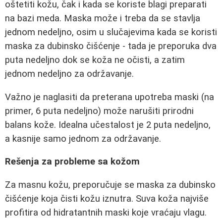
oštetiti kožu, čak i kada se koriste blagi preparati
na bazi meda. Maska može i treba da se stavlja
jednom nedeljno, osim u slučajevima kada se koristi
maska za dubinsko čišćenje - tada je preporuka dva
puta nedeljno dok se koža ne očisti, a zatim
jednom nedeljno za održavanje.
Važno je naglasiti da preterana upotreba maski (na
primer, 6 puta nedeljno) može narušiti prirodni
balans kože. Idealna učestalost je 2 puta nedeljno,
a kasnije samo jednom za održavanje.
Rešenja za probleme sa kožom
Za masnu kožu, preporučuje se maska za dubinsko
čišćenje koja čisti kožu iznutra. Suva koža najviše
profitira od hidratantnih maski koje vraćaju vlagu.