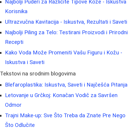
Najbolji Puderi za Različite Tipove Kože - Iskustva
Korisnika
Ultrazvučna Kavitacija - Iskustva, Rezultati i Saveti
Najbolji Piling za Telo: Testirani Proizvodi i Prirodni
Recepti
Kako Voda Može Promeniti Vašu Figuru i Kožu -
Iskustva i Saveti
Tekstovi na srodnim blogovima
Blefaroplastika: Iskustva, Saveti i Najčešća Pitanja
Letovanje u Grčkoj: Konačan Vodič za Savršen
Odmor
Trajni Make-up: Sve Što Treba da Znate Pre Nego
Što Odlučite