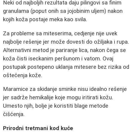
Neki od najboljih rezultata daju pilingovi sa finim
granulama (poput onih sa jojobinim uljem) nakon
kojih koža postaje meka kao svila.
Za probleme sa miteserima, cedjenje nije uvek
najbolje rešenje jer može dovesti do ožiljaka i rupa.
Alternativni metod je pariranje lica, nakon čega se
koža čisti iseckanim peršunom i vatom. Ovaj
postupak postepeno uklanja mitesere bez rizika od
oštećenja kože.
Maramice za skidanje sminke nisu idealno rešenje
jer sadrže hemikalije koje mogu iritirati kožu.
Umesto njih, bolje je koristiti blage metode
čišćenja.
Prirodni tretmani kod kuće