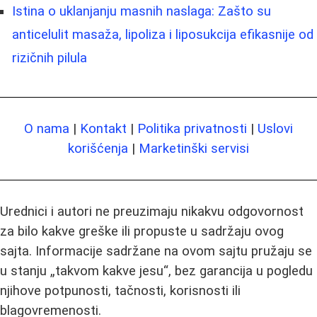
Istina o uklanjanju masnih naslaga: Zašto su
anticelulit masaža, lipoliza i liposukcija efikasnije od
rizičnih pilula
O nama
|
Kontakt
|
Politika privatnosti
|
Uslovi
korišćenja
|
Marketinški servisi
Urednici i autori ne preuzimaju nikakvu odgovornost
za bilo kakve greške ili propuste u sadržaju ovog
sajta. Informacije sadržane na ovom sajtu pružaju se
u stanju „takvom kakve jesu“, bez garancija u pogledu
njihove potpunosti, tačnosti, korisnosti ili
blagovremenosti.