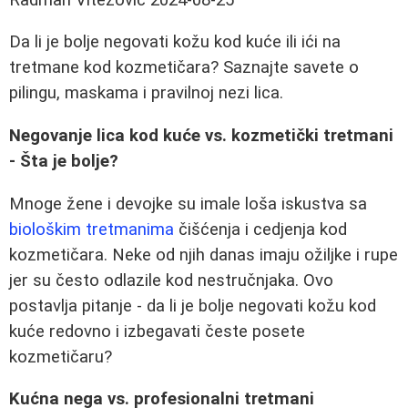
Da li je bolje negovati kožu kod kuće ili ići na
tretmane kod kozmetičara? Saznajte savete o
pilingu, maskama i pravilnoj nezi lica.
Negovanje lica kod kuće vs. kozmetički tretmani
- Šta je bolje?
Mnoge žene i devojke su imale loša iskustva sa
biološkim tretmanima
čišćenja i cedjenja kod
kozmetičara. Neke od njih danas imaju ožiljke i rupe
jer su često odlazile kod nestručnjaka. Ovo
postavlja pitanje - da li je bolje negovati kožu kod
kuće redovno i izbegavati česte posete
kozmetičaru?
Kućna nega vs. profesionalni tretmani