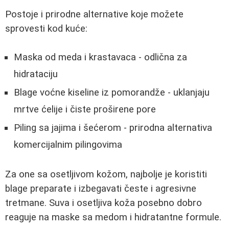
Postoje i prirodne alternative koje možete
sprovesti kod kuće:
Maska od meda i krastavaca - odlična za
hidrataciju
Blage voćne kiseline iz pomorandže - uklanjaju
mrtve ćelije i čiste proširene pore
Piling sa jajima i šećerom - prirodna alternativa
komercijalnim pilingovima
Za one sa osetljivom kožom, najbolje je koristiti
blage preparate i izbegavati česte i agresivne
tretmane. Suva i osetljiva koža posebno dobro
reaguje na maske sa medom i hidratantne formule.