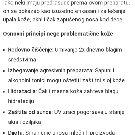
Iako neki imaju predrasude prema ovom preparatu,
on se pokazao kao izuzetno efikasan i za lečenje
upala kože, akni i čak zapušenog nosa kod dece.
Osnovni principi nege problematične kože
Redovno čišćenje:
Umivanje 2x dnevno blagim
sredstvima
Izbegavanje agresivnih preparata:
Sapuni i
alkoholni tonici mogu oštetiti zaštitni sloj kože
Hidratacija:
Čak i masna koža zahteva blagu
hidrataciju
Zaštita od sunca:
UV zraci pogoršavaju stanje
akni i oziljaka
Dijeta:
Smanjenje unosa mlečnih proizvoda i