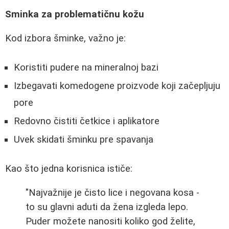
Sminka za problematičnu kožu
Kod izbora šminke, važno je:
Koristiti pudere na mineralnoj bazi
Izbegavati komedogene proizvode koji začepljuju
pore
Redovno čistiti četkice i aplikatore
Uvek skidati šminku pre spavanja
Kao što jedna korisnica ističe:
"Najvažnije je čisto lice i negovana kosa -
to su glavni aduti da žena izgleda lepo.
Puder možete nanositi koliko god želite,