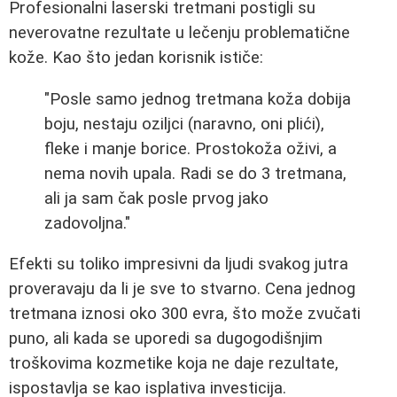
Profesionalni laserski tretmani postigli su
neverovatne rezultate u lečenju problematične
kože. Kao što jedan korisnik ističe:
"Posle samo jednog tretmana koža dobija
boju, nestaju oziljci (naravno, oni plići),
fleke i manje borice. Prostokoža oživi, a
nema novih upala. Radi se do 3 tretmana,
ali ja sam čak posle prvog jako
zadovoljna."
Efekti su toliko impresivni da ljudi svakog jutra
proveravaju da li je sve to stvarno. Cena jednog
tretmana iznosi oko 300 evra, što može zvučati
puno, ali kada se uporedi sa dugogodišnjim
troškovima kozmetike koja ne daje rezultate,
ispostavlja se kao isplativa investicija.