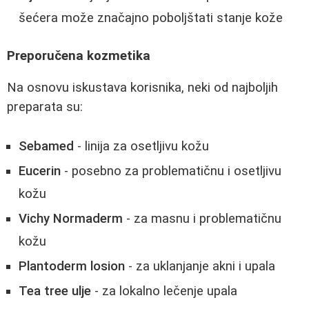
šećera može značajno poboljštati stanje kože
Preporučena kozmetika
Na osnovu iskustava korisnika, neki od najboljih
preparata su:
Sebamed
- linija za osetljivu kožu
Eucerin
- posebno za problematičnu i osetljivu
kožu
Vichy Normaderm
- za masnu i problematičnu
kožu
Plantoderm losion
- za uklanjanje akni i upala
Tea tree ulje
- za lokalno lečenje upala