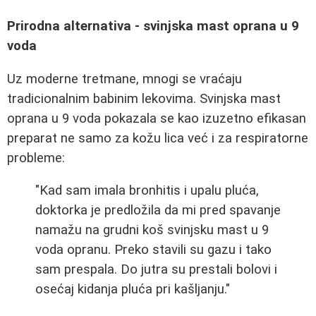
Prirodna alternativa - svinjska mast oprana u 9
voda
Uz moderne tretmane, mnogi se vraćaju
tradicionalnim babinim lekovima. Svinjska mast
oprana u 9 voda pokazala se kao izuzetno efikasan
preparat ne samo za kožu lica već i za respiratorne
probleme:
"Kad sam imala bronhitis i upalu pluća,
doktorka je predložila da mi pred spavanje
namažu na grudni koš svinjsku mast u 9
voda opranu. Preko stavili su gazu i tako
sam prespala. Do jutra su prestali bolovi i
osećaj kidanja pluća pri kašljanju."