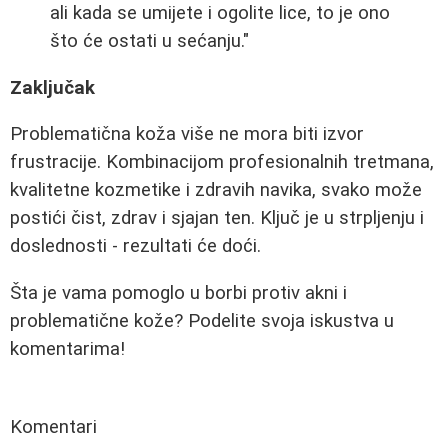
ali kada se umijete i ogolite lice, to je ono
što će ostati u sećanju."
Zaključak
Problematična koža više ne mora biti izvor
frustracije. Kombinacijom profesionalnih tretmana,
kvalitetne kozmetike i zdravih navika, svako može
postići čist, zdrav i sjajan ten. Ključ je u strpljenju i
doslednosti - rezultati će doći.
Šta je vama pomoglo u borbi protiv akni i
problematične kože? Podelite svoja iskustva u
komentarima!
Komentari