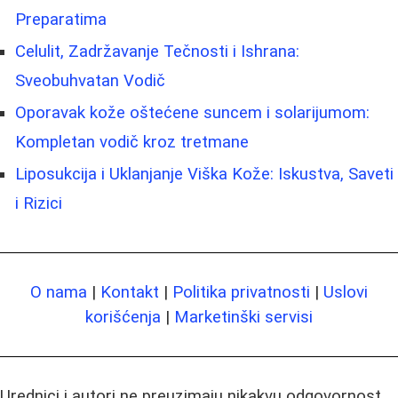
Preparatima
Celulit, Zadržavanje Tečnosti i Ishrana:
Sveobuhvatan Vodič
Oporavak kože oštećene suncem i solarijumom:
Kompletan vodič kroz tretmane
Liposukcija i Uklanjanje Viška Kože: Iskustva, Saveti
i Rizici
O nama
|
Kontakt
|
Politika privatnosti
|
Uslovi
korišćenja
|
Marketinški servisi
Urednici i autori ne preuzimaju nikakvu odgovornost