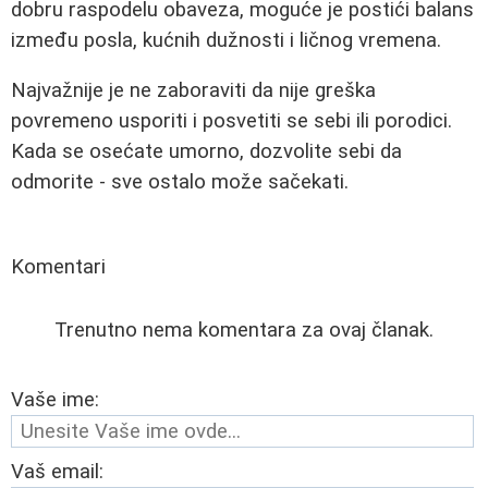
dobru raspodelu obaveza, moguće je postići balans
između posla, kućnih dužnosti i ličnog vremena.
Najvažnije je ne zaboraviti da nije greška
povremeno usporiti i posvetiti se sebi ili porodici.
Kada se osećate umorno, dozvolite sebi da
odmorite - sve ostalo može sačekati.
Komentari
Trenutno nema komentara za ovaj članak.
Vaše ime:
Vaš email: