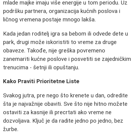
mlade majke imaju više energije u tom periodu. Uz
podršku partnera, organizacija kućnih poslova i
ličnog vremena postaje mnogo lakša.
Kada jedan roditelj igra sa bebom ili odvede dete u
park, drugi može iskoristiti to vreme za druge
obaveze. Takođe, nije greška povremeno
zanemariti kućne poslove i posvetiti se zajedničkim
trenucima - šetnji ili opuštanju.
Kako Praviti Prioritetne Liste
Svakog jutra, pre nego što krenete u dan, odredite
šta je najvažnije obaviti. Sve što nije hitno možete
ostaviti za kasnije ili precrtati ako vreme ne
dozvoljava. Ključ je da radite jedno po jedno, bez
žurbe.