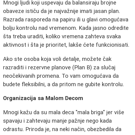
Mnogi ljudi koji uspevaju da balansiraju brojne
obaveze ističu da je najvažnije imati jasan plan.
Razrada rasporeda na papiru ili u glavi omogućava
bolju kontrolu nad vremenom. Kada jasno odredite
šta treba uraditi, koliko vremena zahteva svaka
aktivnost i šta je prioritet, lakše ćete funkcionisati.
Ako ste osoba koja voli detalje, možete čak
razraditi i rezervne planove (Plan B) za slučaj
neočekivanih promena. To vam omogućava da
budete fleksibilni, a da pritom ne gubite kontrolu.
Organizacija sa Malom Decom
Mnogi kažu da su mala deca "mala briga" jer više
spavaju i zahtevaju manje pažnje nego kada
odrastu. Priroda je, na neki način, obezbedila da