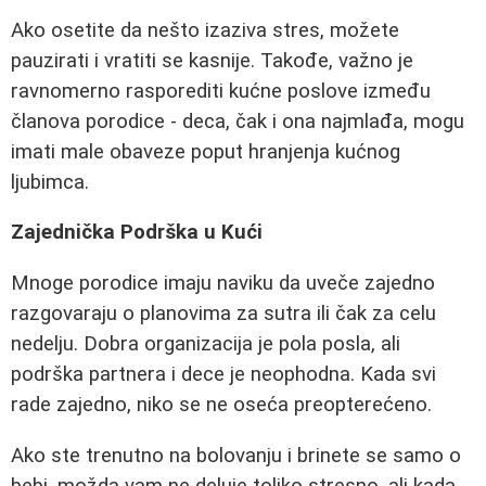
Ako osetite da nešto izaziva stres, možete
pauzirati i vratiti se kasnije. Takođe, važno je
ravnomerno rasporediti kućne poslove između
članova porodice - deca, čak i ona najmlađa, mogu
imati male obaveze poput hranjenja kućnog
ljubimca.
Zajednička Podrška u Kući
Mnoge porodice imaju naviku da uveče zajedno
razgovaraju o planovima za sutra ili čak za celu
nedelju. Dobra organizacija je pola posla, ali
podrška partnera i dece je neophodna. Kada svi
rade zajedno, niko se ne oseća preopterećeno.
Ako ste trenutno na bolovanju i brinete se samo o
bebi, možda vam ne deluje toliko stresno, ali kada