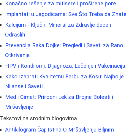
Konačno rešenje za mitisere i proširene pore
Implantati u Jagodicama: Sve Što Treba da Znate
Kalcijum - Ključni Mineral za Zdravlje dece i
Odraslih
Prevencija Raka Dojke: Pregledi i Saveti za Rano
Otkrivanje
HPV i Kondilomi: Dijagnoza, Lečenje i Vakcinacija
Kako Izabrati Kvalitetnu Farbu za Kosu: Najbolje
Nijanse i Saveti
Med i Cimet: Prirodni Lek za Brojne Bolesti i
Mršavljenje
Tekstovi na srodnim blogovima
Antikilogram Čaj: Istina O Mršavljenju Biljnim