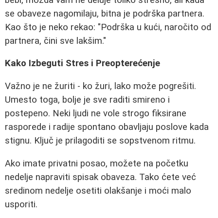
se obaveze nagomilaju, bitna je podrška partnera.
Kao što je neko rekao: "Podrška u kući, naročito od
partnera, čini sve lakšim."
Kako Izbeguti Stres i Preopterećenje
Važno je ne žuriti - ko žuri, lako može pogrešiti.
Umesto toga, bolje je sve raditi smireno i
postepeno. Neki ljudi ne vole strogo fiksirane
rasporede i radije spontano obavljaju poslove kada
stignu. Ključ je prilagoditi se sopstvenom ritmu.
Ako imate privatni posao, možete na početku
nedelje napraviti spisak obaveza. Tako ćete već
sredinom nedelje osetiti olakšanje i moći malo
usporiti.