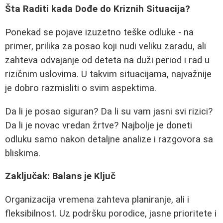
Šta Raditi kada Dođe do Kriznih Situacija?
Ponekad se pojave izuzetno teške odluke - na
primer, prilika za posao koji nudi veliku zaradu, ali
zahteva odvajanje od deteta na duži period i rad u
rizičnim uslovima. U takvim situacijama, najvažnije
je dobro razmisliti o svim aspektima.
Da li je posao siguran? Da li su vam jasni svi rizici?
Da li je novac vredan žrtve? Najbolje je doneti
odluku samo nakon detaljne analize i razgovora sa
bliskima.
Zaključak: Balans je Ključ
Organizacija vremena zahteva planiranje, ali i
fleksibilnost. Uz podršku porodice, jasne prioritete i