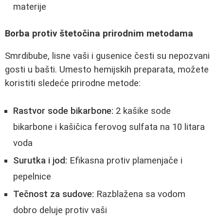
materije
Borba protiv štetočina prirodnim metodama
Smrdibube, lisne vaši i gusenice česti su nepozvani
gosti u bašti. Umesto hemijskih preparata, možete
koristiti sledeće prirodne metode:
Rastvor sode bikarbone:
2 kašike sode
bikarbone i kašičica ferovog sulfata na 10 litara
voda
Surutka i jod:
Efikasna protiv plamenjače i
pepelnice
Tečnost za sudove:
Razblažena sa vodom
dobro deluje protiv vaši