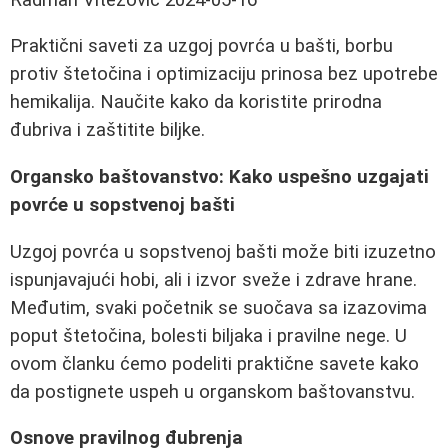
Praktični saveti za uzgoj povrća u bašti, borbu
protiv štetočina i optimizaciju prinosa bez upotrebe
hemikalija. Naučite kako da koristite prirodna
đubriva i zaštitite biljke.
Organsko baštovanstvo: Kako uspešno uzgajati
povrće u sopstvenoj bašti
Uzgoj povrća u sopstvenoj bašti može biti izuzetno
ispunjavajući hobi, ali i izvor sveže i zdrave hrane.
Međutim, svaki početnik se suočava sa izazovima
poput štetočina, bolesti biljaka i pravilne nege. U
ovom članku ćemo podeliti praktične savete kako
da postignete uspeh u organskom baštovanstvu.
Osnove pravilnog đubrenja