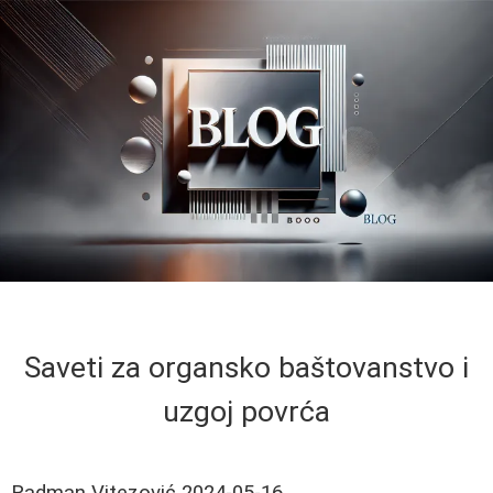
Saveti za organsko baštovanstvo i
uzgoj povrća
Radman Vitezović
2024-05-16