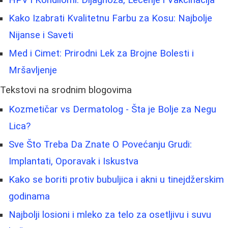
HPV i Kondilomi: Dijagnoza, Lečenje i Vakcinacija
Kako Izabrati Kvalitetnu Farbu za Kosu: Najbolje
Nijanse i Saveti
Med i Cimet: Prirodni Lek za Brojne Bolesti i
Mršavljenje
Tekstovi na srodnim blogovima
Kozmetičar vs Dermatolog - Šta je Bolje za Negu
Lica?
Sve Što Treba Da Znate O Povećanju Grudi:
Implantati, Oporavak i Iskustva
Kako se boriti protiv bubuljica i akni u tinejdžerskim
godinama
Najbolji losioni i mleko za telo za osetljivu i suvu