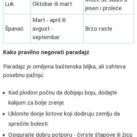
Luk
Oktobar ili mart
jesen i proleće
Mart - april ili
Španać
avgust -
Brzo raste
septembar
Kako pravilno negovati paradajz
Paradajz je omiljena baštenska biljka, ali zahteva
posebnu pažnju:
Kad plodovi počnu da dobijaju boju, dodajte
kalijum za bolje zrenje
Uklonite donje listove koji dodiruju zemlju da
sprečite bolesti
Osigurajte dobru potporu - čvrste štapove ili žicu