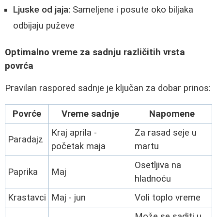
Ljuske od jaja:
Sameljene i posute oko biljaka
odbijaju puževe
Optimalno vreme za sadnju različitih vrsta
povrća
Pravilan raspored sadnje je ključan za dobar prinos:
Povrće
Vreme sadnje
Napomene
Kraj aprila -
Za rasad seje u
Paradajz
početak maja
martu
Osetljiva na
Paprika
Maj
hladnoću
Krastavci
Maj - jun
Voli toplo vreme
Može se saditi u