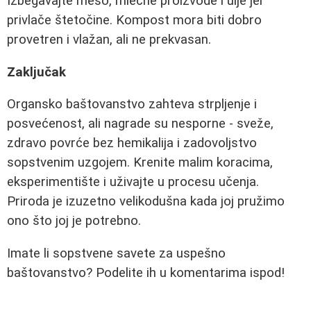
Izbegavajte meso, mlečne proizvode i ulje jer
privlače štetočine. Kompost mora biti dobro
provetren i vlažan, ali ne prekvasan.
Zaključak
Organsko baštovanstvo zahteva strpljenje i
posvećenost, ali nagrade su nesporne - sveže,
zdravo povrće bez hemikalija i zadovoljstvo
sopstvenim uzgojem. Krenite malim koracima,
eksperimentište i uživajte u procesu učenja.
Priroda je izuzetno velikodušna kada joj pružimo
ono što joj je potrebno.
Imate li sopstvene savete za uspešno
baštovanstvo? Podelite ih u komentarima ispod!