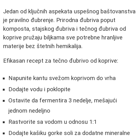
Jedan od ključnih aspekata uspešnog baštovanstva
je pravilno đubrenje. Prirodna đubriva poput
komposta, stajskog đubriva i tečnog đubriva od
koprive pružaju biljkama sve potrebne hranljive
materije bez štetnih hemikalija.
Efikasan recept za tečno đubrivo od koprive:
Napunite kantu svežom koprivom do vrha
Dodajte vodu i poklopite
Ostavite da fermentira 3 nedelje, mešajući
jednom nedeljno
Rastvorite sa vodom u odnosu 1:1
Dodajte kašiku gorke soli za dodatne mineralne