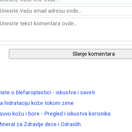
Slanje komentara
ate o blefaroplastici - iskustva i saveti
 za hidrataciju kože tokom zime
uvu kožu i bore - Pregled i iskustva korisnika
Mineral za Zdravlje dece i Odraslih