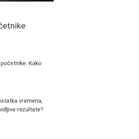
četnike
a početnike. Kako
dostatka vremena,
idljive rezultate?