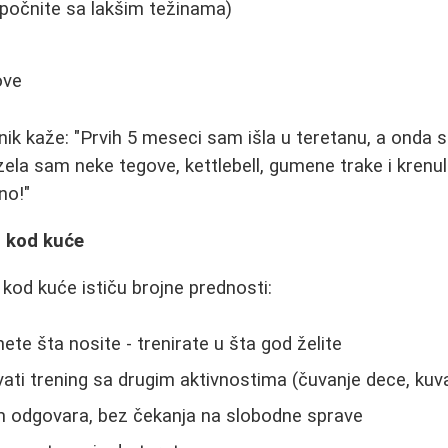
 (počnite sa lakšim težinama)
ove
nik kaže: "Prvih 5 meseci sam išla u teretanu, a onda 
zela sam neke tegove, kettlebell, gumene trake i krenu
no!"
a kod kuće
kod kuće ističu brojne prednosti:
ete šta nosite - trenirate u šta god želite
ti trening sa drugim aktivnostima (čuvanje dece, kuv
m odgovara, bez čekanja na slobodne sprave