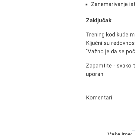
Zanemarivanje is
Zaključak
Trening kod kuće mož
Ključni su redovnost
"Važno je da se poč
Zapamtite - svako te
uporan.
Komentari
Vaše ime: