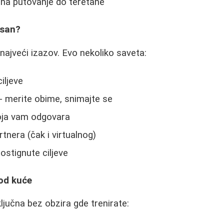
 na putovanje do teretane
isan?
 najveći izazov. Evo nekoliko saveta:
iljeve
- merite obime, snimajte se
koja vam odgovara
tnera (čak i virtualnog)
ostignute ciljeve
kod kuće
ključna bez obzira gde trenirate: