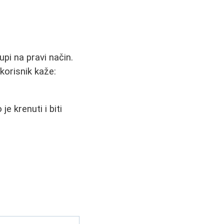
upi na pravi način.
korisnik kaže:
e krenuti i biti