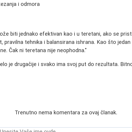
tezanja i odmora
e biti jednako efektivan kao i u teretani, ako se prist
, pravilna tehnika i balansirana ishrana. Kao što jedan 
ne. Čak ni teretana nije neophodna."
lo je drugačije i svako ima svoj put do rezultata. Bitno j
Trenutno nema komentara za ovaj članak.