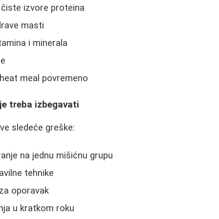
 čiste izvore proteina
drave masti
tamina i minerala
de
cheat meal povremeno
e treba izbegavati
ve sledeće greške:
anje na jednu mišićnu grupu
vilne tehnike
za oporavak
nja u kratkom roku