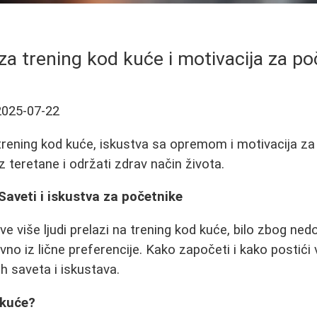
 za trening kod kuće i motivacija za po
2025-07-22
 trening kod kuće, iskustva sa opremom i motivacija z
z teretane i održati zdrav način života.
Saveti i iskustva za početnike
e više ljudi prelazi na trening kod kuće, bilo zbog ne
avno iz lične preferencije. Kako započeti i kako postići v
h saveta i iskustava.
 kuće?