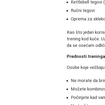
Kettlebell tegovi
Ručni tegovi
Oprema za sklek
Kao što jedan koris
trening kod kuće. U
da se osećam odlič
Prednosti trening
Osobe koje vežbaju 
Ne morate da brin
Možete kombinova
Počinjete kad va