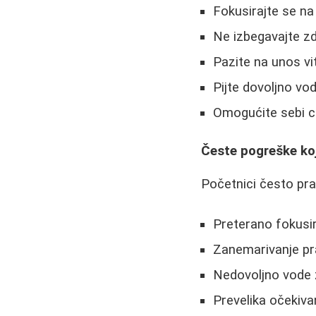
Fokusirajte se na
Ne izbegavajte z
Pazite na unos vi
Pijte dovoljno vo
Omogućite sebi 
Česte pogreške koj
Početnici često pra
Preterano fokusir
Zanemarivanje pra
Nedovoljno vode 
Prevelika očekiva