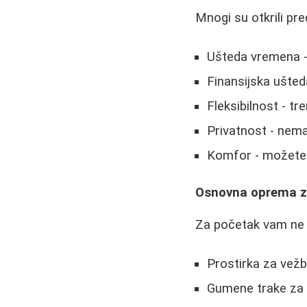
Mnogi su otkrili pr
Ušteda vremena -
Finansijska ušted
Fleksibilnost - t
Privatnost - nem
Komfor - možete t
Osnovna oprema z
Za početak vam ne
Prostirka za vež
Gumene trake za