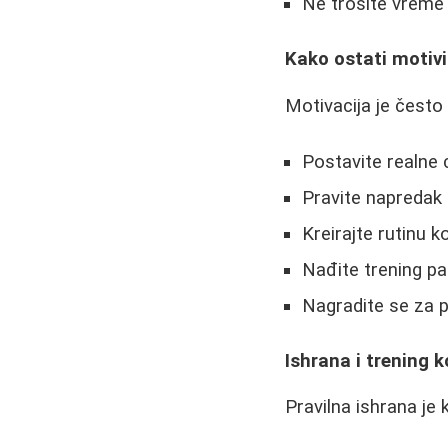
Ne trošite vreme
Kako ostati motiv
Motivacija je često
Postavite realne c
Pravite napredak 
Kreirajte rutinu 
Nađite trening par
Nagradite se za p
Ishrana i trening 
Pravilna ishrana je 