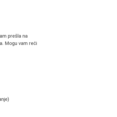
sam prešla na
la. Mogu vam reći
anje)