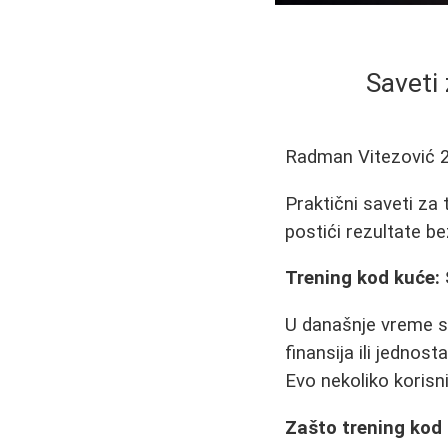
Saveti
Radman Vitezović
Praktični saveti za
postići rezultate be
Trening kod kuće: 
U današnje vreme sv
finansija ili jednost
Evo nekoliko korisni
Zašto trening kod