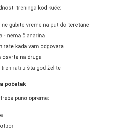
ednosti treninga kod kuće:
 ne gubite vreme na put do teretane
a - nema članarina
renirate kada vam odgovara
a osvrta na druge
renirati u šta god želite
a početak
 treba puno opreme:
be
 otpor