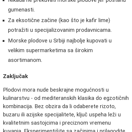
Nikada ne prekuvati morske plodove jer postanu
gumenasti.
Za eksotične začine (kao što je kafir lime)
potražiti u specijalizovanim prodavnicama.
Morske plodove u Srbiji najbolje kupovati u
velikim supermarketima sa širokim
asortimanom.
Zaključak
Plodovi mora nude beskrajne mogućnosti u
kulinarstvu - od mediteranskih klasika do egzotičnih
kombinacija. Bez obzira da li odaberete rizoto,
buzaru ili azijske specijalitete, ključ uspeha leži u
kvalitetnim sastojcima i preciznom vremenu
kuvanja. Eksperimentišite sa začinima i prilagodite