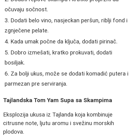
očuvaju sočnost.
Dodati belo vino, nasjeckan peršun, riblji fond i
zgnječene pelate.
Kada umak počne da ključa, dodati pirinač.
Dobro izmešati, kratko prokuvati, dodati
bosiljak.
Za bolji ukus, može se dodati komadić putera i
parmezan pre serviranja.
Tajlandska Tom Yam Supa sa Skampima
Eksplozija ukusa iz Tajlanda koja kombinuje
citrusne note, ljutu aromu i svežinu morskih
plodova.