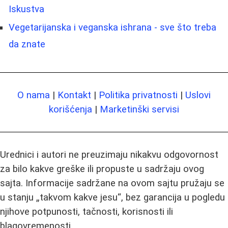
Iskustva
Vegetarijanska i veganska ishrana - sve što treba
da znate
O nama
|
Kontakt
|
Politika privatnosti
|
Uslovi
korišćenja
|
Marketinški servisi
Urednici i autori ne preuzimaju nikakvu odgovornost
za bilo kakve greške ili propuste u sadržaju ovog
sajta. Informacije sadržane na ovom sajtu pružaju se
u stanju „takvom kakve jesu“, bez garancija u pogledu
njihove potpunosti, tačnosti, korisnosti ili
blagovremenosti.