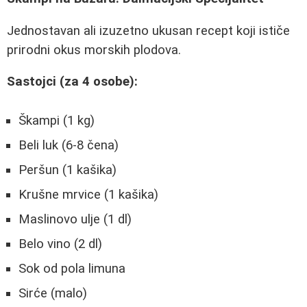
Jednostavan ali izuzetno ukusan recept koji ističe
prirodni okus morskih plodova.
Sastojci (za 4 osobe):
Škampi (1 kg)
Beli luk (6-8 čena)
Peršun (1 kašika)
Krušne mrvice (1 kašika)
Maslinovo ulje (1 dl)
Belo vino (2 dl)
Sok od pola limuna
Sirće (malo)