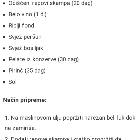
Očišćeni repovi skampa (20 dag)
Belo vino (1 dl)
Riblji fond
Svjež peršun
Svjež bosiljak
Pelate iz konzerve (30 dag)
Pirinč (35 dag)
Sol
Način pripreme:
Na maslinovom ulju popržiti narezan beli luk dok
ne zamiriše.
Dodati repove skampa i kratko propržiti da