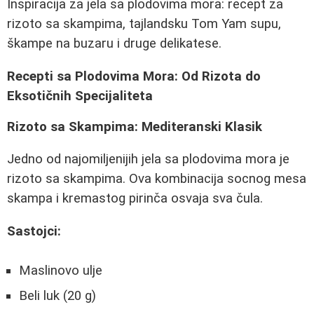
Inspiracija za jela sa plodovima mora: recept za
rizoto sa skampima, tajlandsku Tom Yam supu,
škampe na buzaru i druge delikatese.
Recepti sa Plodovima Mora: Od Rizota do
Eksotičnih Specijaliteta
Rizoto sa Skampima: Mediteranski Klasik
Jedno od najomiljenijih jela sa plodovima mora je
rizoto sa skampima. Ova kombinacija socnog mesa
skampa i kremastog pirinča osvaja sva čula.
Sastojci:
Maslinovo ulje
Beli luk (20 g)