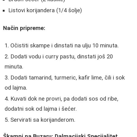
Listovi korijandera (1/4 šolje)
Način pripreme:
Očistiti skampe i dinstati na ulju 10 minuta.
Dodati vodu i curry pastu, dinstati još 20
minuta.
Dodati tamarind, turmeric, kafir lime, čili i sok
od lajma.
Kuvati dok ne provri, pa dodati sos od ribe,
dodatni sok od lajma i šećer.
Servirati sa korijanderom.
Škampi na Buzaru: Dalmacijski Specijalitet