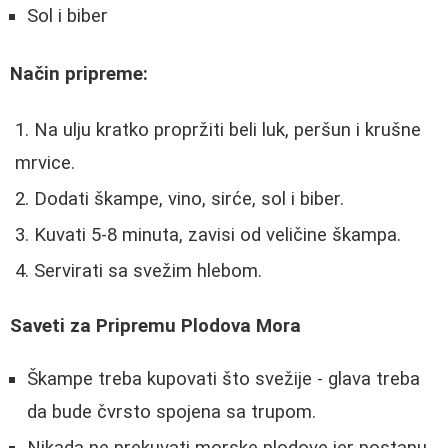
Sol i biber
Način pripreme:
Na ulju kratko propržiti beli luk, peršun i krušne
mrvice.
Dodati škampe, vino, sirće, sol i biber.
Kuvati 5-8 minuta, zavisi od veličine škampa.
Servirati sa svežim hlebom.
Saveti za Pripremu Plodova Mora
Škampe treba kupovati što svežije - glava treba
da bude čvrsto spojena sa trupom.