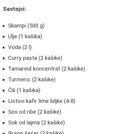
Sastojci:
Skampi (500 g)
Ulje (1 kašika)
Voda (2 l)
Curry pasta (2 kašike)
Tamarind koncentrat (2 kašike)
Turmeric (2 kašike)
Čili (1 kašika)
Listovi kafir lime biljke (4-8)
Sos od ribe (2 kašike)
Sok od lajma (2 kašike)
Braon šećer (2 kašike)