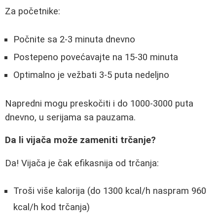
Za početnike:
Počnite sa 2-3 minuta dnevno
Postepeno povećavajte na 15-30 minuta
Optimalno je vežbati 3-5 puta nedeljno
Napredni mogu preskočiti i do 1000-3000 puta
dnevno, u serijama sa pauzama.
Da li vijača može zameniti trčanje?
Da! Vijača je čak efikasnija od trčanja:
Troši više kalorija (do 1300 kcal/h naspram 960
kcal/h kod trčanja)