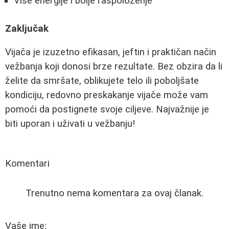
Više energije i bolje raspoloženje
Zaključak
Vijača je izuzetno efikasan, jeftin i praktičan način
vežbanja koji donosi brze rezultate. Bez obzira da li
želite da smršate, oblikujete telo ili poboljšate
kondiciju, redovno preskakanje vijače može vam
pomoći da postignete svoje ciljeve. Najvažnije je
biti uporan i uživati u vežbanju!
Komentari
Trenutno nema komentara za ovaj članak.
Vaše ime: