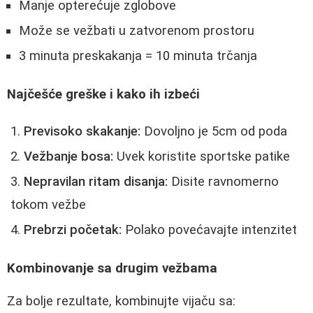
Manje opterećuje zglobove
Može se vežbati u zatvorenom prostoru
3 minuta preskakanja = 10 minuta trčanja
Najčešće greške i kako ih izbeći
Previsoko skakanje:
Dovoljno je 5cm od poda
Vežbanje bosa:
Uvek koristite sportske patike
Nepravilan ritam disanja:
Disite ravnomerno
tokom vežbe
Prebrzi početak:
Polako povećavajte intenzitet
Kombinovanje sa drugim vežbama
Za bolje rezultate, kombinujte vijaču sa: