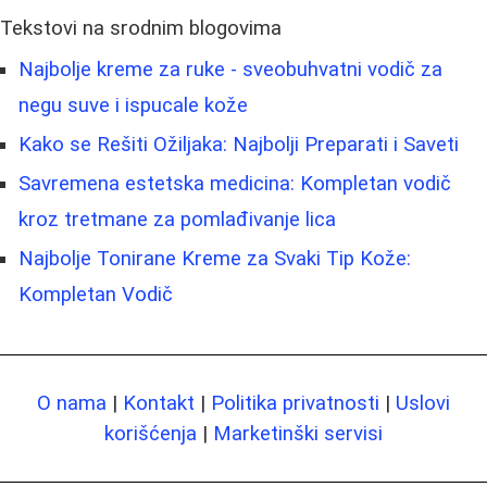
Tekstovi na srodnim blogovima
Najbolje kreme za ruke - sveobuhvatni vodič za
negu suve i ispucale kože
Kako se Rešiti Ožiljaka: Najbolji Preparati i Saveti
Savremena estetska medicina: Kompletan vodič
kroz tretmane za pomlađivanje lica
Najbolje Tonirane Kreme za Svaki Tip Kože:
Kompletan Vodič
O nama
|
Kontakt
|
Politika privatnosti
|
Uslovi
korišćenja
|
Marketinški servisi