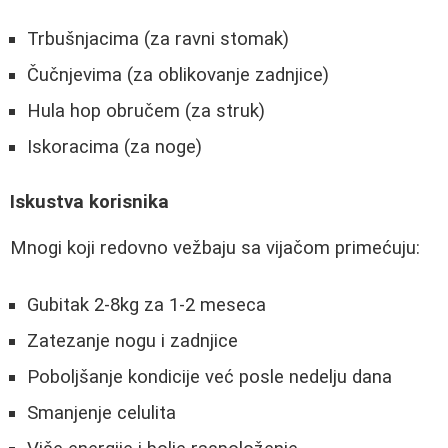
Trbušnjacima (za ravni stomak)
Čučnjevima (za oblikovanje zadnjice)
Hula hop obručem (za struk)
Iskoracima (za noge)
Iskustva korisnika
Mnogi koji redovno vežbaju sa vijačom primećuju:
Gubitak 2-8kg za 1-2 meseca
Zatezanje nogu i zadnjice
Poboljšanje kondicije već posle nedelju dana
Smanjenje celulita