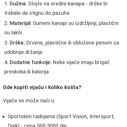
Dužina:
Stojte na sredini kanapa - drške bi
trebale da stignu do pazuha
Materijal:
Gumeni kanapi su izdržljiviji, plastični
su lakši
Drške:
Drvene, plastične ili obložene penom za
udobnije držanje
Dodatne funkcije:
Neke vijače imaju brojač
preskoka ili kalorija
Gde kupiti vijaču i koliko košta?
Vijača se može naći u:
Sportskim radnjama (Sport Vision, Intersport,
Djak) - cena 500-3000 din