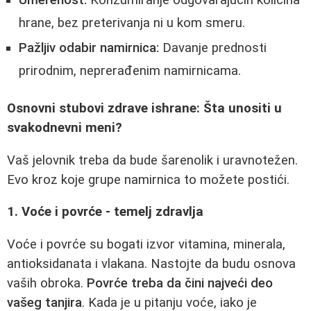
hrane, bez preterivanja ni u kom smeru.
Pažljiv odabir namirnica:
Davanje prednosti
prirodnim, neprerađenim namirnicama.
Osnovni stubovi zdrave ishrane: Šta unositi u
svakodnevni meni?
Vaš jelovnik treba da bude šarenolik i uravnotežen.
Evo kroz koje grupe namirnica to možete postići.
1. Voće i povrće - temelj zdravlja
Voće i povrće su bogati izvor vitamina, minerala,
antioksidanata i vlakana. Nastojte da budu osnova
vaših obroka.
Povrće treba da čini najveći deo
vašeg tanjira
. Kada je u pitanju voće, iako je