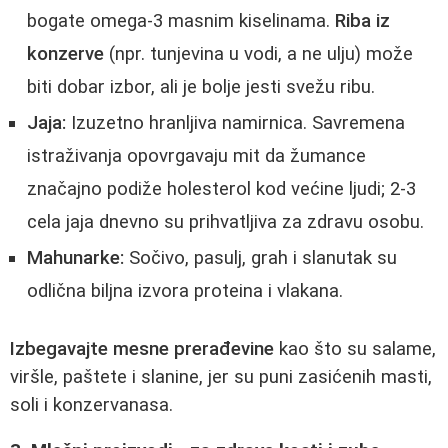
bogate omega-3 masnim kiselinama.
Riba iz
konzerve
(npr. tunjevina u vodi, a ne ulju) može
biti dobar izbor, ali je bolje jesti svežu ribu.
Jaja:
Izuzetno hranljiva namirnica. Savremena
istraživanja opovrgavaju mit da žumance
značajno podiže holesterol kod većine ljudi; 2-3
cela jaja dnevno su prihvatljiva za zdravu osobu.
Mahunarke:
Sočivo, pasulj, grah i slanutak su
odlična biljna izvora proteina i vlakana.
Izbegavajte mesne prerađevine
kao što su salame,
viršle, paštete i slanine, jer su puni zasićenih masti,
soli i konzervanasa.