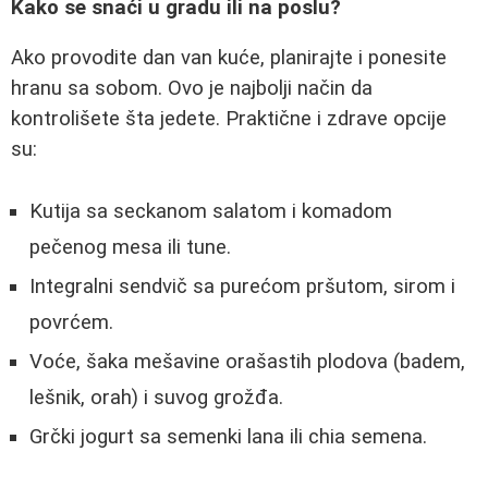
Kako se snaći u gradu ili na poslu?
Ako provodite dan van kuće, planirajte i ponesite
hranu sa sobom. Ovo je najbolji način da
kontrolišete šta jedete. Praktične i zdrave opcije
su:
Kutija sa seckanom salatom i komadom
pečenog mesa ili tune.
Integralni sendvič sa purećom pršutom, sirom i
povrćem.
Voće, šaka mešavine orašastih plodova (badem,
lešnik, orah) i suvog grožđa.
Grčki jogurt sa semenki lana ili chia semena.