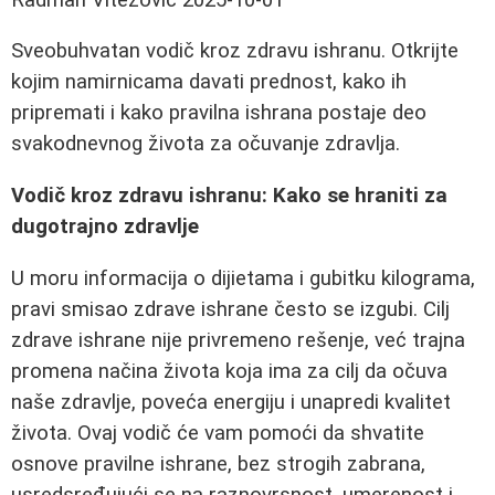
Sveobuhvatan vodič kroz zdravu ishranu. Otkrijte
kojim namirnicama davati prednost, kako ih
pripremati i kako pravilna ishrana postaje deo
svakodnevnog života za očuvanje zdravlja.
Vodič kroz zdravu ishranu: Kako se hraniti za
dugotrajno zdravlje
U moru informacija o dijietama i gubitku kilograma,
pravi smisao zdrave ishrane često se izgubi. Cilj
zdrave ishrane nije privremeno rešenje, već trajna
promena načina života koja ima za cilj da očuva
naše zdravlje, poveća energiju i unapredi kvalitet
života. Ovaj vodič će vam pomoći da shvatite
osnove pravilne ishrane, bez strogih zabrana,
usredsređujući se na raznovrsnost, umerenost i