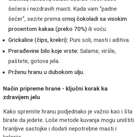
šećera i nezdravih masti. Kada vam "padne
šećer", sezite prema
crnoj čokoladi sa visokim
procentom kakaa (preko 70%)
ili voću.
Grickalice (čips, krekri):
Puni soli, masti i aditiva.
Prerađevine bilo koje vrste:
Salame, viršle,
paštete, gotova jela.
Prženu hranu u dubokom ulju.
Način pripreme hrane - ključni korak ka
zdravijem jelu
Kako spremite hranu podjednako je važno kao i šta
birate da jedete. Loše metode kuvanja mogu uništiti
hranljive sastojke i dodati nepotrebne masti i