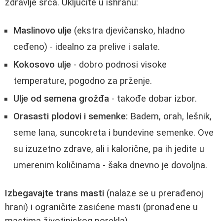
zdravlje srca. Uključite u ishranu:
Maslinovo ulje
(ekstra djevičansko, hladno
ceđeno) - idealno za prelive i salate.
Kokosovo ulje
- dobro podnosi visoke
temperature, pogodno za prženje.
Ulje od semena grožđa
- takođe dobar izbor.
Orasasti plodovi i semenke:
Badem, orah, lešnik,
seme lana, suncokreta i bundevine semenke. Ove
su izuzetno zdrave, ali i kalorične, pa ih jedite u
umerenim količinama - šaka dnevno je dovoljna.
Izbegavajte trans masti
(nalaze se u prerađenoj
hrani) i ograničite zasićene masti (pronađene u