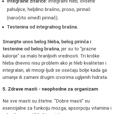
Integralne žitarice:
Integralni hleb, ovsene
pahuljice, heljdino brašno, proso, pirinač
(naročito smeđi pirinač).
Testenina od integralnog brašna.
Smanjite unos belog hleba, belog pirinča i
testenine od belog brašna
, jer su to "prazne
kalorije" sa malo hranljivih vrednosti. Tri kriške
hleba dnevno nisu problem ako je hleb kvalitetan i
integralan, ali mnogi ljudi se osećaju bolje kada ga
umanje ili zameni drugim izvorima ugljenih hidrata.
5. Zdrave masti - neophodne za organizam
Ne sve masti su štetne. "Dobre masti" su
esencijalne za funkciju mozga, apsorpciju vitamina i