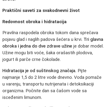
Praktični saveti za svakodnevni život
Redovnost obroka i hidratacija
Pravilna raspodela obroka tokom dana sprečava
pojavu glad i naglih padova šećera u krvi.
Tri glavna
obroka i jedna do dve zdrave užine
je dobar model.
Užine mogu biti voće, šaka orašastih plodova,
jogurt ili parče crne čokolade.
Hidratacija je od suštinskog značaja.
Pijte
najmanje 1,5 do 2 litre vode dnevno. Voda pomaže
u varenju, transportu nutrijenata i detoksikaciji
organizma. Počnite dan sa čašom vode sa
isceđenim limunom.