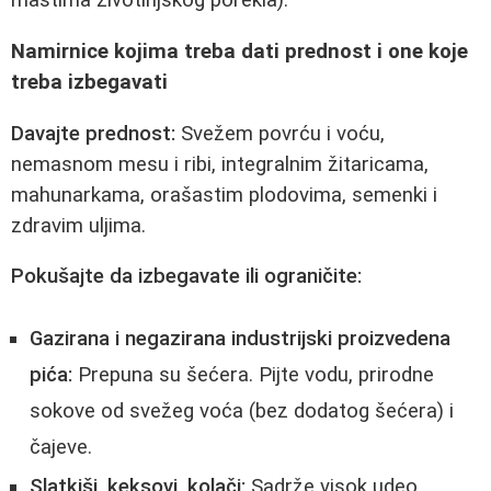
mastima životinjskog porekla).
Namirnice kojima treba dati prednost i one koje
treba izbegavati
Davajte prednost:
Svežem povrću i voću,
nemasnom mesu i ribi, integralnim žitaricama,
mahunarkama, orašastim plodovima, semenki i
zdravim uljima.
Pokušajte da izbegavate ili ograničite:
Gazirana i negazirana industrijski proizvedena
pića:
Prepuna su šećera. Pijte vodu, prirodne
sokove od svežeg voća (bez dodatog šećera) i
čajeve.
Slatkiši, keksovi, kolači:
Sadrže visok udeo