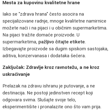
Mesta za kupovinu kvalitetne hrane
Iako se "zdrava hrana" često asocira na
specijalizovane radnje, mnoge kvalitetne namirnice
možete naći i na pijaci i u običnim supermarketima.
Na pijaci tražite domaće proizvode. U
supermarketima,
pažljivo čitajte etikete
.
Izbegavajte proizvode sa dugim spiskom sastojaka,
aditiva, konzervanasa i dodataka šećera.
Zaključak: Zdravlje kroz ravnotežu, a ne kroz
uskraćivanje
Prelazak na zdravu ishranu je putovanje, a ne
destinacija. Ne postoji jedinstven recept koji
odgovara svima. Slušajte svoje telo,
eksperimentišite i pronalazite ono što vam prija.