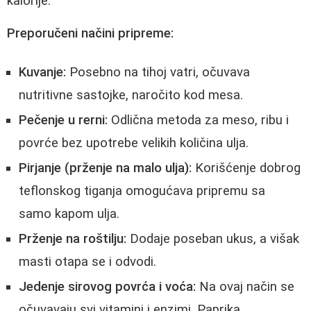
kalorije.
Preporučeni načini pripreme:
Kuvanje:
Posebno na tihoj vatri, očuvava
nutritivne sastojke, naročito kod mesa.
Pečenje u rerni:
Odlična metoda za meso, ribu i
povrće bez upotrebe velikih količina ulja.
Pirjanje (prženje na malo ulja):
Korišćenje dobrog
teflonskog tiganja omogućava pripremu sa
samo kapom ulja.
Prženje na roštilju:
Dodaje poseban ukus, a višak
masti otapa se i odvodi.
Jedenje sirovog povrća i voća:
Na ovaj način se
očuvavaju svi vitamini i enzimi. Paprika,