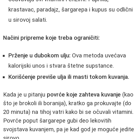
krastavac, paradajz, šargarepa i kupus su odlični
u sirovoj salati.
Načini pripreme koje treba ograničiti:
Prženje u dubokom ulju:
Ova metoda uvećava
kalorijski unos i stvara štetne supstance.
Korišćenje previše ulja ili masti tokom kuvanja.
Kada je u pitanju
povrće koje zahteva kuvanje
(kao
što je brokoli ili boranija), kratko ga prokuvajte (do
20 minuta) na tihoj vatri kako bi se očuvali vitamini.
Povrće poput šargarepe gubi deo lekovitih
svojstava kuvanjem, pa je kad god je moguće jedite
sirovo.