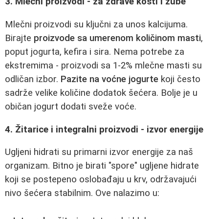
3. Mlečni proizvodi - za zdrave kosti i zube
Mlečni proizvodi su ključni za unos kalcijuma.
Birajte
proizvode sa umerenom količinom masti
,
poput jogurta, kefira i sira. Nema potrebe za
ekstremima - proizvodi sa 1-2% mlečne masti su
odličan izbor.
Pazite na voćne jogurte
koji često
sadrže velike količine dodatok šećera. Bolje je u
običan jogurt dodati sveže voće.
4. Žitarice i integralni proizvodi - izvor energije
Ugljeni hidrati su primarni izvor energije za naš
organizam. Bitno je birati "spore" ugljene hidrate
koji se postepeno oslobađaju u krv, održavajući
nivo šećera stabilnim. Ove nalazimo u: