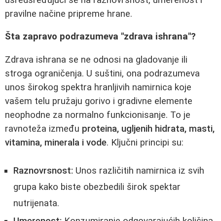
pravilne načine pripreme hrane.
Šta zapravo podrazumeva "zdrava ishrana"?
Zdrava ishrana se ne odnosi na gladovanje ili
stroga ograničenja. U suštini, ona podrazumeva
unos širokog spektra hranljivih namirnica koje
vašem telu pružaju gorivo i gradivne elemente
neophodne za normalno funkcionisanje. To je
ravnoteža između
proteina, ugljenih hidrata, masti,
vitamina, minerala i vode
. Ključni principi su:
Raznovrsnost:
Unos različitih namirnica iz svih
grupa kako biste obezbedili širok spektar
nutrijenata.
Umerenost:
Konzumiranje odgovarajućih količina