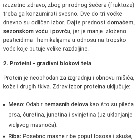
izuzetno zdravo, zbog prirodnog šećera (fruktoze)
treba ga konzumirati svesno. Dve do tri voćke
dnevno su odličan izbor. Dajte prednost
domaćem,
sezonskom voću i povrću
, jer je manje izloženo
pesticidima i hemikalijama u odnosu na tropsko
voće koje putuje velike razdaljine.
2. Proteini - gradivni blokovi tela
Protein je neophodan za izgradnju i obnovu mišića,
kože i drugih tkiva. Zdrav izbor proteina uključuje:
Meso:
Odabir
nemasnih delova
kao što su pileća
prsa, ćuretina, junetina i svinjetina (uz uklanjanje
vidljivog masnoća).
Riba:
Posebno masne ribe poput lososa i skuše,