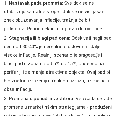
Nastavak pada prometa:
Sve dok se ne
stabilizuju kamatne stope i dok se ne vidi jasan
znak obuzdavanja inflacije, tražnja će biti
potisnuta. Period čekanja i opreza dominiraće.
Stagnacija ili blagi pad cena:
Očekivati nagli pad
cena od 30-40% je nerealno u uslovima i dalje
visoke inflacije. Realniji scenario je
stagnacija
ili
blagi pad u zonama od 5% do 15%, posebno na
periferiji i za manje atraktivne objekte. Ovaj pad bi
bio znatno izraženiji u realnom izrazu, uzimajući u
obzir inflaciju.
Promena u ponudi investitora:
Već sada se vide
promene u marketinškim strategijama -
produženi
rokovi plaćanja
, opcije "plati na kraju" ili simbolički