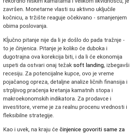
rekordno niskim kamatama i velikom likvidnošću, je
završen. Monetarne vlasti su aktivno uključile
kočnicu, a tržište reaguje očekivano - smanjenjem
obima poslovanja.
Kĺjučno pitanje nije da li je došlo do pada tražnje -
to je
činjenica
. Pitanje je koliko će duboka i
dugotrajna ova korekcija biti, i da li će ekonomija
uspeti da ostvari onaj težak
soft landing
, izbegavši
recesiju. Za potencijalne kupce, ovo je vreme
pojačanog opreza, detaljne analize ličnih finansija i
strpljivog praćenja kretanja kamatnih stopa i
makroekonomskih indikatora. Za prodavce i
investitore, vreme je za realnu procenu vrednosti i
fleksibilne strategije.
Kao i uvek, na kraju će
činjenice govoriti same za