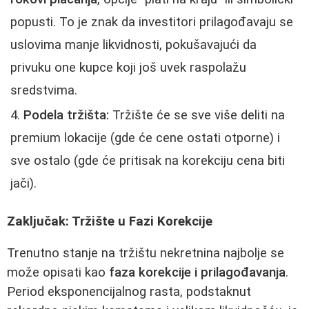
popusti. To je znak da investitori prilagođavaju se
uslovima manje likvidnosti, pokušavajući da
privuku one kupce koji još uvek raspolažu
sredstvima.
Podela tržišta:
Tržište će se sve više deliti na
premium lokacije (gde će cene ostati otporne) i
sve ostalo (gde će pritisak na korekciju cena biti
jači).
Zaključak: Tržište u Fazi Korekcije
Trenutno stanje na tržištu nekretnina najbolje se
može opisati kao
faza korekcije i prilagođavanja
.
Period eksponencijalnog rasta, podstaknut