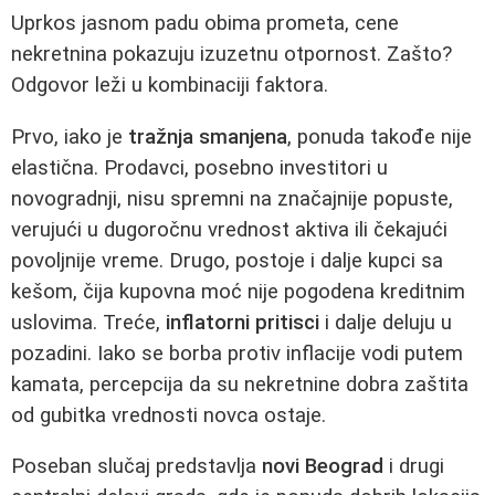
Uprkos jasnom padu obima prometa, cene
nekretnina pokazuju izuzetnu otpornost. Zašto?
Odgovor leži u kombinaciji faktora.
Prvo, iako je
tražnja smanjena
, ponuda takođe nije
elastična. Prodavci, posebno investitori u
novogradnji, nisu spremni na značajnije popuste,
verujući u dugoročnu vrednost aktiva ili čekajući
povoljnije vreme. Drugo, postoje i dalje kupci sa
kešom, čija kupovna moć nije pogodena kreditnim
uslovima. Treće,
inflatorni pritisci
i dalje deluju u
pozadini. Iako se borba protiv inflacije vodi putem
kamata, percepcija da su nekretnine dobra zaštita
od gubitka vrednosti novca ostaje.
Poseban slučaj predstavlja
novi Beograd
i drugi