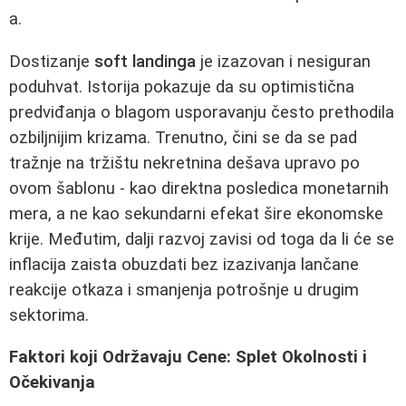
a.
Dostizanje
soft landinga
je izazovan i nesiguran
poduhvat. Istorija pokazuje da su optimistična
predviđanja o blagom usporavanju često prethodila
ozbiljnijim krizama. Trenutno, čini se da se pad
tražnje na tržištu nekretnina dešava upravo po
ovom šablonu - kao direktna posledica monetarnih
mera, a ne kao sekundarni efekat šire ekonomske
krije. Međutim, dalji razvoj zavisi od toga da li će se
inflacija zaista obuzdati bez izazivanja lančane
reakcije otkaza i smanjenja potrošnje u drugim
sektorima.
Faktori koji Održavaju Cene: Splet Okolnosti i
Očekivanja