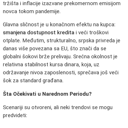
tržišta i inflacije izazvane prekomernom emisijom
novca tokom pandemije.
Glavna sličnost je u konačnom efektu na kupca:
smanjena dostupnost kredita
i veći troškovi
otplate. Međutim, strukturalno, srpska privreda je
danas više povezana sa EU, što znači da se
globalni šokovi brže prelivaju. Srećna okolnost je
relativna stabilnost kursa dinara, koja, uz
održavanje nivoa zaposlenosti, sprečava još veći
šok za standard građana.
Šta Očekivati u Narednom Periodu?
Scenariji su otvoreni, ali neki trendovi se mogu
predvideti: