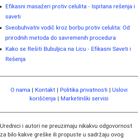
Efikasni masažeri protiv celulita - Ispitana rešenja i
saveti
Sveobuhvatni vodič kroz borbu protiv celulita: Od
prirodnih metoda do savremenih procedura
Kako se Rešiti Bubuljica na Licu - Efikasni Saveti i
Rešenja
O nama
|
Kontakt
|
Politika privatnosti
|
Uslovi
korišćenja
|
Marketinški servisi
Urednici i autori ne preuzimaju nikakvu odgovornost
za bilo kakve greške ili propuste u sadržaju ovog