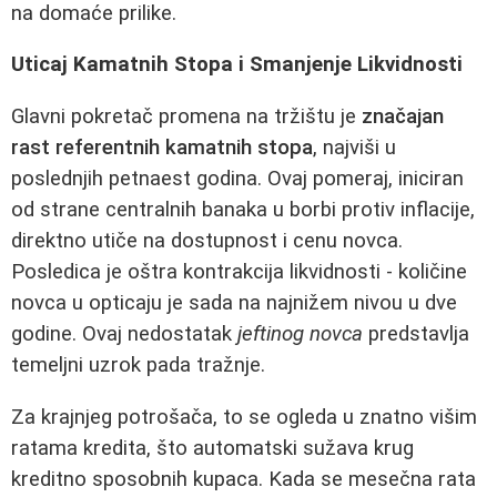
na domaće prilike.
Uticaj Kamatnih Stopa i Smanjenje Likvidnosti
Glavni pokretač promena na tržištu je
značajan
rast referentnih kamatnih stopa
, najviši u
poslednjih petnaest godina. Ovaj pomeraj, iniciran
od strane centralnih banaka u borbi protiv inflacije,
direktno utiče na dostupnost i cenu novca.
Posledica je oštra kontrakcija likvidnosti - količine
novca u opticaju je sada na najnižem nivou u dve
godine. Ovaj nedostatak
jeftinog novca
predstavlja
temeljni uzrok pada tražnje.
Za krajnjeg potrošača, to se ogleda u znatno višim
ratama kredita, što automatski sužava krug
kreditno sposobnih kupaca. Kada se mesečna rata