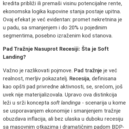
kredita približi ili premaši visinu potencijalne rente,
ekonomska logika kupovine stanja postaje upitna.
Ovaj efekat je već evidentan: promet nekretnina je
u padu, sa smanjenjem i do 20% u pojedinim
segmentima, posebno izraženim kod stanova.
Pad Tražnje Nasuprot Recesiji: Šta je Soft
Landing?
Važno je razlikovati pojmove.
Pad tražnje
je već
realnost, merljiv pokazatelj.
Recesija
, definisana
kao opšti pad privredne aktivnosti, se, srećom, još
uvek nije materijalizovala. Upravo ova distinkcija
leži u srži koncepta
soft landinga
- scenarija u kome
se usporavanjem ekonomije i smanjenjem tražnje
obuzdava inflacija, ali bez ulaska u duboku recesiju
sa masovnim otkazima i dramatičnim padom BDP-