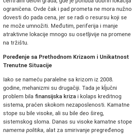
centralni delovi grada, gde je ponuda dobrih lokacija
ograničena. Ovde čak i pad prometa ne mora nužno
dovesti do pada cena, jer se radi o resursu koji se
ne može umnožiti. Međutim, periferija i manje
atraktivne lokacije mnogo su osetljivije na promene
na tržištu.
Poređenje sa Prethodnom Krizaom i Unikatnost
Trenutne Situacije
Iako se nameću paralelne sa krizom iz 2008.
godine, mehanizmi su drugačiji. Tada je kĺjučni
problem bila
finansijska kriza
i kolaps kreditnog
sistema, praćen skokom nezaposlenosti. Kamatne
stope su bile visoke, ali su bile deo šireg,
sistemskog sloma. Danas su visoke kamatne stope
namerna politika
, alat za smirivanje pregređenog