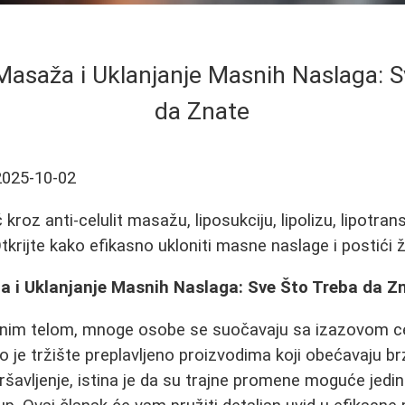
 Masaža i Uklanjanje Masnih Naslaga: 
da Znate
2025-10-02
roz anti-celulit masažu, liposukciju, lipolizu, lipotrans
krijte kako efikasno ukloniti masne naslage i postići ž
ža i Uklanjanje Masnih Naslaga: Sve Što Treba da Z
enim telom, mnoge osobe se suočavaju sa izazovom cel
o je tržište preplavljeno proizvodima koji obećavaju br
ršavljenje, istina je da su trajne promene moguće jedi