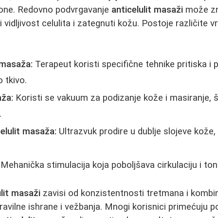
zone. Redovno podvrgavanje
anticelulit masaži
može zn
 vidljivost celulita i zategnuti kožu. Postoje različite 
:
 masaža:
Terapeut koristi specifične tehnike pritiska i 
 tkivo.
ža:
Koristi se vakuum za podizanje kože i masiranje, 
.
elulit masaža:
Ultrazvuk prodire u dublje slojeve kože,
Mehanička stimulacija koja poboljšava cirkulaciju i to
ulit masaži
zavisi od konzistentnosti tretmana i kombi
vilne ishrane i vežbanja. Mnogi korisnici primećuju p