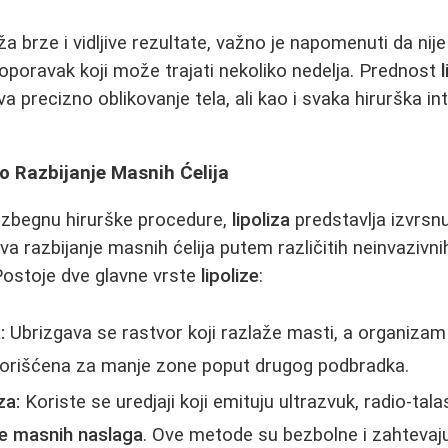
a brze i vidljive rezultate, važno je napomenuti da ni
 oporavak koji može trajati nekoliko nedelja. Prednost
precizno oblikovanje tela, ali kao i svaka hirurška int
ko Razbijanje Masnih Ćelija
 izbegnu hirurške procedure,
lipoliza
predstavlja izvrsnu
 razbijanje masnih ćelija putem različitih neinvazivnih
 Postoje dve glavne vrste
lipolize
:
:
Ubrizgava se rastvor koji razlaže masti, a organizam
 korišćena za manje zone poput drugog podbradka.
za:
Koriste se uredjaji koji emituju ultrazvuk, radio-talas
je masnih naslaga
. Ove metode su bezbolne i zahteva