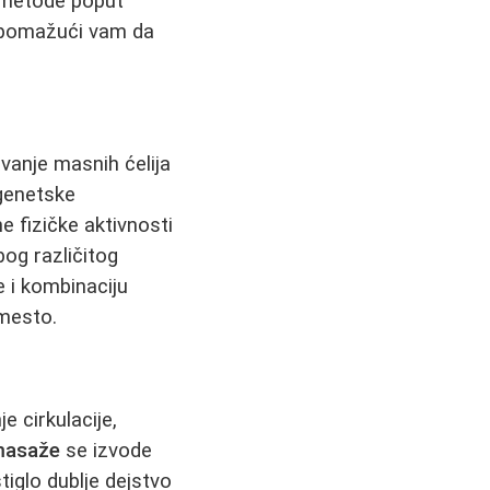
e metode poput
 pomažući vam da
avanje masnih ćelija
 genetske
 fizičke aktivnosti
bog različitog
e i kombinaciju
mesto.
e cirkulacije,
 masaže
se izvode
tiglo dublje dejstvo