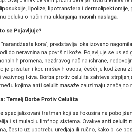
p. Ovaj članak će vam pružiti detaljan uvid u efikasn
liposukcije
,
lipolize
,
lipotransfera
i
dermolipektomije
,
nu odluku o načinima
uklanjanja masnih naslaga
.
što se Pojavljuje?
ao "narandžasta kora", predstavlja lokalizovano nagomil
odi do neravnina na površini kože. Pojavljuje se usled
monalnih promena, nezdravog načina ishrane, nedovoljne
Iako je prisutan i kod mršavih osoba, češći je kod žena z
vezivnog tkiva. Borba protiv celulita zahteva strpljenj
, među kojima
anti celulit masaže
zauzimaju značajno 
a: Temelj Borbe Protiv Celulita
je specijalizovani tretman koji se fokusira na poboljšanj
elija i stimulaciju limfnog sistema. Ovakve
anti celulit
a, često uz upotrebu uredjaja ili ručno, kako bi se pos