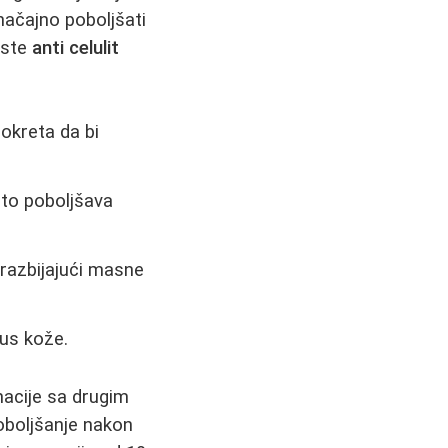
ačajno poboljšati
vrste
anti celulit
pokreta da bi
što poboljšava
 razbijajući masne
nus kože.
nacije sa drugim
oboljšanje nakon