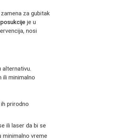
je zamena za gubitak
liposukcije
je u
ervencija, nosi
 alternativu.
 ili minimalno
 ih prirodno
e ili laser da bi se
ju minimalno vreme