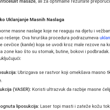
anticelulit masaže
, ali za optimalne rezultate preporuč
ško Uklanjanje Masnih Naslaga
porne masne naslage koje ne reaguju na dijetu i vežbanj
o rešenje. Ova hirurška procedura podrazumeva
ukla
 cevčice (kanile) koja se uvodi kroz male rezove na kož
zone kao što su stomak, butine, bokovi i podbradak. 
uključujući:
sukcija:
Ubrizgava se rastvor koji omekšava masno tki
e.
ukcija (VASER):
Koristi ultrazvuk da razbije masne ćeli
gnuta liposukcija:
Laser topi masti i zateže kožu to