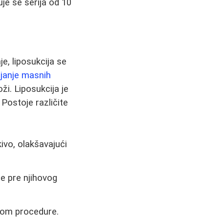
uje se serija od 10
e, liposukcija se
njanje masnih
i. Liposukcija je
Postoje različite
vo, olakšavajući
je pre njihovog
kom procedure.