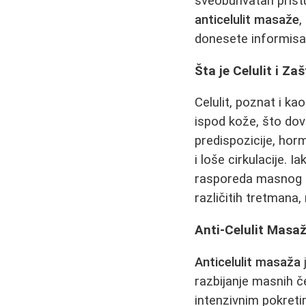
sveobuhvatan pristu
anticelulit masaže
,
donesete informisa
Šta je Celulit i Za
Celulit, poznat i k
ispod kože, što dov
predispozicije, hor
i loše cirkulacije. 
rasporeda masnog i 
različitih tretmana
Anti-Celulit Masaž
Anticelulit masaža
razbijanje masnih č
intenzivnim pokretim