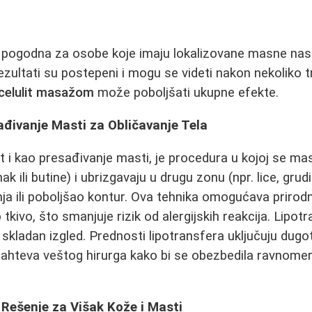
pogodna za osobe koje imaju lokalizovane masne nasl
ezultati su postepeni i mogu se videti nakon nekoliko 
icelulit masažom
može poboljšati ukupne efekte.
ađivanje Masti za Obličavanje Tela
t i kao presađivanje masti, je procedura u kojoj se mas
k ili butine) i ubrizgavaju u drugu zonu (npr. lice, grudi 
nja ili poboljšao kontur. Ova tehnika omogućava prirodn
tkivo, što smanjuje rizik od alergijskih reakcija. Lipot
skladan izgled. Prednosti lipotransfera uključuju dugot
i zahteva veštog hirurga kako bi se obezbedila ravnomer
Rešenje za Višak Kože i Masti