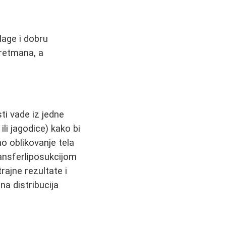
age i dobru
tretmana, a
ti vade iz jedne
ili jagodice) kako bi
o oblikovanje tela
ransferliposukcijom
rajne rezultate i
na distribucija