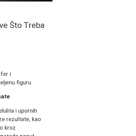
Sve Što Treba
fer i
eljenu figuru.
nate
ulita i upornih
ze rezultate, kao
no kroz