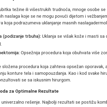
itka težine ili višestrukih trudnoća, mnoge osobe se
ih naslaga koje se ne mogu povući dijetom i vežbanje
ura koja podrazumeva uklanjanje masnih naslagadermol
 (podizanje trbuha):
Uklanja se višak kože i masti sa 
.
pektomija:
Opsežnija procedura koja obuhvata više zon
e složena procedura koja zahteva opsežan oporavak, a
anju konture tela i samopouzdanja. Kao i kod svake hiru
konzultovati se sa iskusnim hirurgom.
oda za Optimalne Rezultate
univerzalno rešenje. Najbolji rezultati se postižu komb