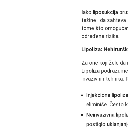
Iako
liposukcija
pruž
težine i da zahteva
tome što omogućava 
određene rizike.
Lipoliza: Nehirurš
Za one koji žele da
Lipoliza
podrazumeva
invazivnih tehnika.
Injekciona lipoliza
eliminiše. Često
Neinvazivna lipoli
postiglo
uklanjan