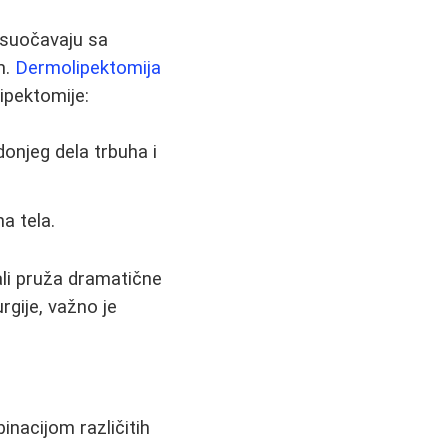
 suočavaju sa
m.
Dermolipektomija
ipektomije:
donjeg dela trbuha i
a tela.
li pruža dramatične
rgije, važno je
inacijom različitih