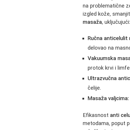
na problematične 
izgled kože, smanjiti
masaža
, uključujući
Ručna anticelulit
delovao na masno
Vakuumska masa
protok krvi i limfe
Ultrazvučna antic
čelije.
Masaža valjcima:
Efikasnost
anti cel
metodama, poput pra