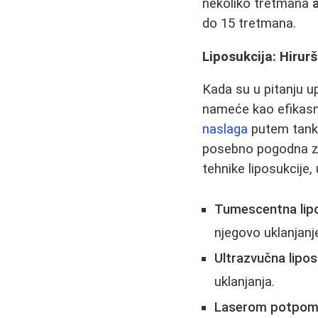
nekoliko tretmana
do 15 tretmana.
Liposukcija: Hirur
Kada su u pitanju u
nameće kao efikasn
naslaga
putem tanke
posebno pogodna za 
tehnike liposukcije, 
Tumescentna lipo
njegovo uklanjanj
Ultrazvučna lipos
uklanjanja.
Laserom potpomo