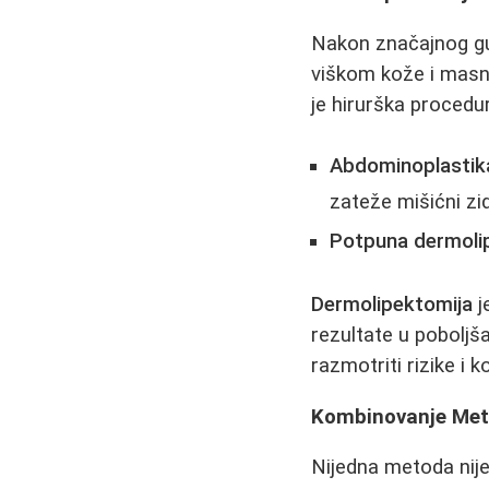
Nakon značajnog gub
viškom kože i masn
je hirurška proced
Abdominoplastika
zateže mišićni zid
Potpuna dermoli
Dermolipektomija
j
rezultate u poboljš
razmotriti rizike i 
Kombinovanje Met
Nijedna metoda nije 