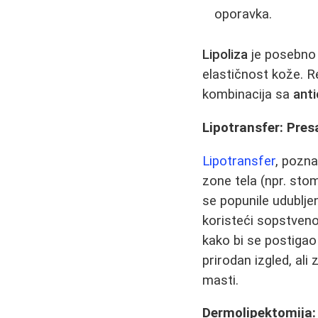
oporavka.
Lipoliza
je posebno 
elastičnost kože. R
kombinacija sa
ant
Lipotransfer: Pres
Lipotransfer
, pozna
zone tela (npr. stoma
se popunile udublje
koristeći sopstveno 
kako bi se postigao 
prirodan izgled, al
masti.
Dermolipektomija: 