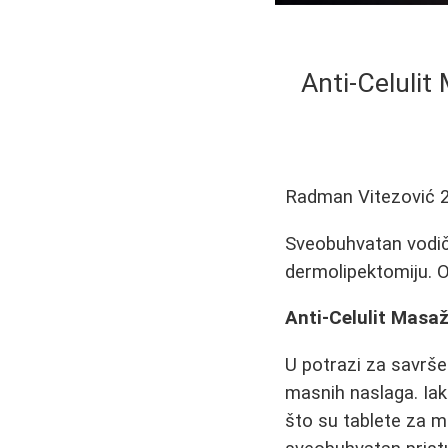
Anti-Celulit
Radman Vitezović
Sveobuhvatan vodič k
dermolipektomiju. Ot
Anti-Celulit Masa
U potrazi za savrš
masnih naslaga. Iak
što su tablete za m