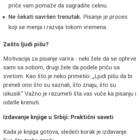
priče vam pomaže da sagradite celinu.
Ne čekati savršen trenutak.
Pisanje je proces
koji se menja i razvija tokom vremena.
Zašto ljudi pišu?
Motivacija za pisanje varira - neki žele da se ophrve
sami sa sobom, drugi žele da podele priču sa
svetom. Kao što je neko primetio:
Ljudi pišu da bi
preneli ono što su saznali, što znaju, što su
iskusili.
Važno je razumeti šta vas vuče ka pisanju i
odatle krenuti.
Izdavanje knjige u Srbiji: Praktični saveti
Kada je knjiga gotova, sledeći korak je izdavanje.