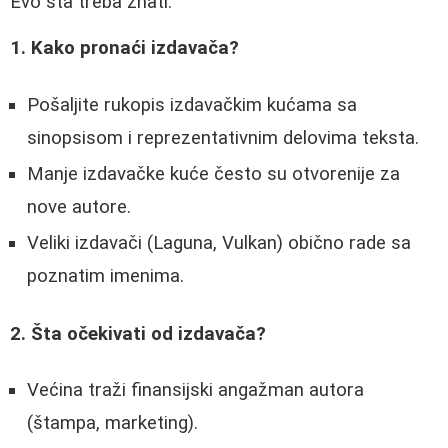
Evo šta treba znati:
1. Kako pronaći izdavača?
Pošaljite rukopis izdavačkim kućama sa
sinopsisom i reprezentativnim delovima teksta.
Manje izdavačke kuće često su otvorenije za
nove autore.
Veliki izdavači (Laguna, Vulkan) obično rade sa
poznatim imenima.
2. Šta očekivati od izdavača?
Većina traži finansijski angažman autora
(štampa, marketing).