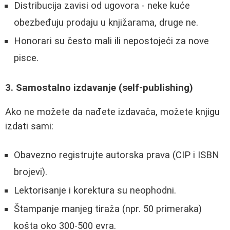
Distribucija zavisi od ugovora - neke kuće
obezbeđuju prodaju u knjižarama, druge ne.
Honorari su često mali ili nepostojeći za nove
pisce.
3. Samostalno izdavanje (self-publishing)
Ako ne možete da nađete izdavača, možete knjigu
izdati sami:
Obavezno registrujte autorska prava (CIP i ISBN
brojevi).
Lektorisanje i korektura su neophodni.
Štampanje manjeg tiraža (npr. 50 primeraka)
košta oko 300-500 evra.