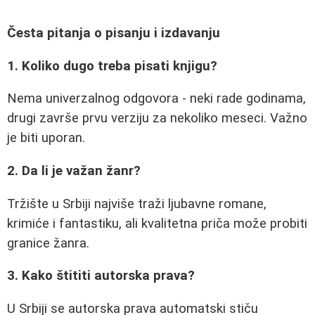
Česta pitanja o pisanju i izdavanju
1. Koliko dugo treba pisati knjigu?
Nema univerzalnog odgovora - neki rade godinama,
drugi završe prvu verziju za nekoliko meseci. Važno
je biti uporan.
2. Da li je važan žanr?
Tržište u Srbiji najviše traži ljubavne romane,
krimiće i fantastiku, ali kvalitetna priča može probiti
granice žanra.
3. Kako štititi autorska prava?
U Srbiji se autorska prava automatski stiču