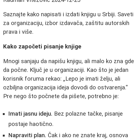
Saznajte kako napisati i izdati knjigu u Srbiji. Saveti
za organizaciju, izbor izdavača, zaštitu autorskih
prava i više.
Kako započeti pisanje knjige
Mnogi sanjaju da napišu knjigu, ali malo ko zna gde
da počne. Ključ je u organizaciji. Kao što je jedan
korisnik foruma rekao:
Lepo je imati želju, ali
ozbiljna organizacija ideja dovodi do ostvarenja.
Pre nego što počnete da pišete, potrebno je:
Imati jasnu ideju.
Bez polazne tačke, pisanje
postaje haotično.
Napraviti plan.
Čak i ako ne znate kraj, osnova