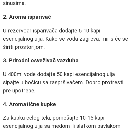
sinusima.
2. Aroma isparivač
U rezervoar isparivača dodajte 6-10 kapi
esencijalnog ulja. Kako se voda zagreva, miris će se
širiti prostorijom.
3. Prirodni osveživač vazduha
U 400ml vode dodajte 50 kapi esencijalnog ulja i
sipajte u bočicu sa raspršivačem. Dobro protresti
pre upotrebe.
4. Aromatične kupke
Za kupku celog tela, pomešajte 10-15 kapi
esencijalnog ulja sa medom ili slatkom pavlakom