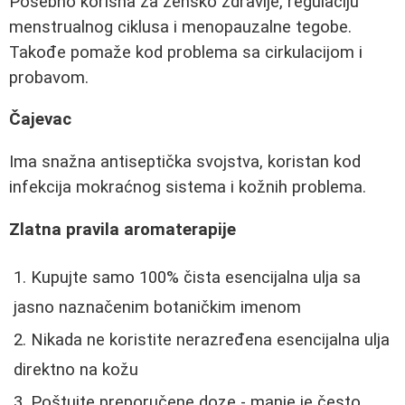
Posebno korisna za žensko zdravlje, regulaciju
menstrualnog ciklusa i menopauzalne tegobe.
Takođe pomaže kod problema sa cirkulacijom i
probavom.
Čajevac
Ima snažna antiseptička svojstva, koristan kod
infekcija mokraćnog sistema i kožnih problema.
Zlatna pravila aromaterapije
Kupujte samo 100% čista esencijalna ulja sa
jasno naznačenim botaničkim imenom
Nikada ne koristite nerazređena esencijalna ulja
direktno na kožu
Poštujte preporučene doze - manje je često