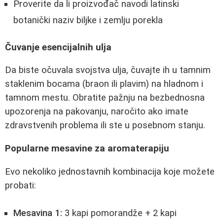
Proverite da li proizvođač navodi latinski
botanički naziv biljke i zemlju porekla
Čuvanje esencijalnih ulja
Da biste očuvala svojstva ulja, čuvajte ih u tamnim
staklenim bocama (braon ili plavim) na hladnom i
tamnom mestu. Obratite pažnju na bezbednosna
upozorenja na pakovanju, naročito ako imate
zdravstvenih problema ili ste u posebnom stanju.
Popularne mesavine za aromaterapiju
Evo nekoliko jednostavnih kombinacija koje možete
probati:
Mesavina 1:
3 kapi pomorandže + 2 kapi