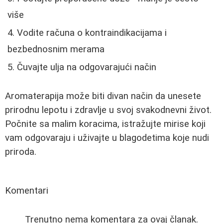
više
Vodite računa o kontraindikacijama i
bezbednosnim merama
Čuvajte ulja na odgovarajući način
Aromaterapija može biti divan način da unesete
prirodnu lepotu i zdravlje u svoj svakodnevni život.
Počnite sa malim koracima, istražujte mirise koji
vam odgovaraju i uživajte u blagodetima koje nudi
priroda.
Komentari
Trenutno nema komentara za ovaj članak.