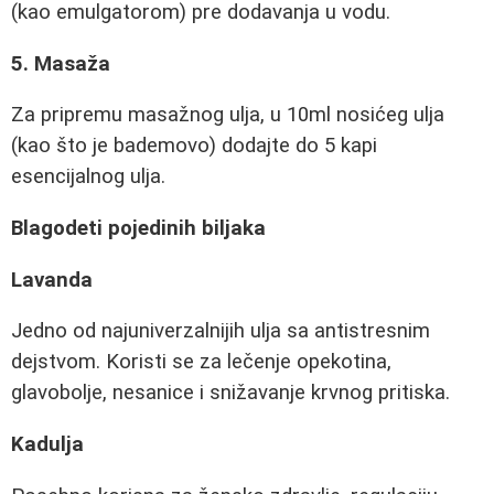
(kao emulgatorom) pre dodavanja u vodu.
5. Masaža
Za pripremu masažnog ulja, u 10ml nosićeg ulja
(kao što je bademovo) dodajte do 5 kapi
esencijalnog ulja.
Blagodeti pojedinih biljaka
Lavanda
Jedno od najuniverzalnijih ulja sa antistresnim
dejstvom. Koristi se za lečenje opekotina,
glavobolje, nesanice i snižavanje krvnog pritiska.
Kadulja