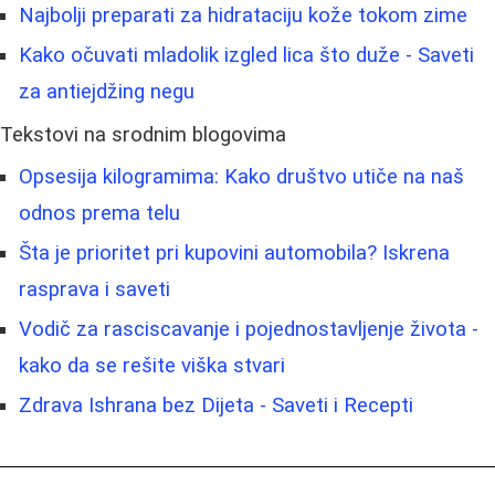
Najbolji preparati za hidrataciju kože tokom zime
Kako očuvati mladolik izgled lica što duže - Saveti
za antiejdžing negu
Tekstovi na srodnim blogovima
Opsesija kilogramima: Kako društvo utiče na naš
odnos prema telu
Šta je prioritet pri kupovini automobila? Iskrena
rasprava i saveti
Vodič za rasciscavanje i pojednostavljenje života -
kako da se rešite viška stvari
Zdrava Ishrana bez Dijeta - Saveti i Recepti