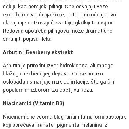
deluju kao hemijski pilingi. One odvajaju veze
između mrtvih ćelija kože, potpomažući njihovo
uklanjanje i otkrivajući svetliji i glatkiji ten ispod.
Redovna upotreba pilingova može dramatično
smanjiti pojavu fleka.
Arbutin i Bearberry ekstrakt
Arbutin je prirodni izvor hidrokinona, ali mnogo
blažeg i bezbednijeg dejstva. On se polako
oslobađa i smanjuje rizik od iritacije, što ga čini
popularnim izborom za osetljivu kožu.
Niacinamid (Vitamin B3)
Niacinamid je veoma blag, antiinflamatorni sastojak
koji sprečava transfer pigmenta melanina iz