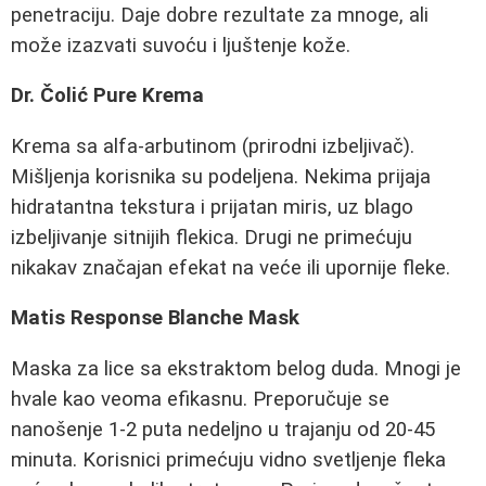
penetraciju. Daje dobre rezultate za mnoge, ali
može izazvati suvoću i ljuštenje kože.
Dr. Čolić Pure Krema
Krema sa alfa-arbutinom (prirodni izbeljivač).
Mišljenja korisnika su podeljena. Nekima prijaja
hidratantna tekstura i prijatan miris, uz blago
izbeljivanje sitnijih flekica. Drugi ne primećuju
nikakav značajan efekat na veće ili upornije fleke.
Matis Response Blanche Mask
Maska za lice sa ekstraktom belog duda. Mnogi je
hvale kao veoma efikasnu. Preporučuje se
nanošenje 1-2 puta nedeljno u trajanju od 20-45
minuta. Korisnici primećuju vidno svetljenje fleka