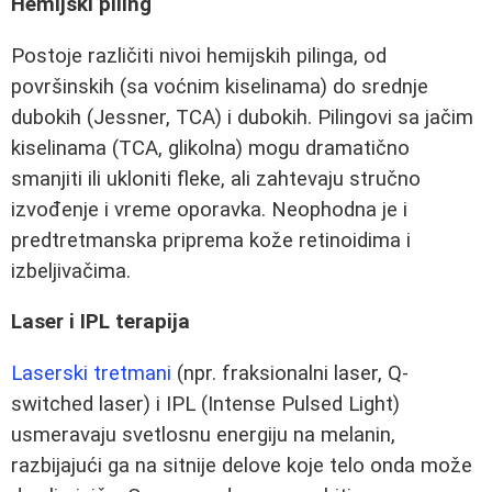
Hemijski piling
Postoje različiti nivoi hemijskih pilinga, od
površinskih (sa voćnim kiselinama) do srednje
dubokih (Jessner, TCA) i dubokih. Pilingovi sa jačim
kiselinama (TCA, glikolna) mogu dramatično
smanjiti ili ukloniti fleke, ali zahtevaju stručno
izvođenje i vreme oporavka. Neophodna je i
predtretmanska priprema kože retinoidima i
izbeljivačima.
Laser i IPL terapija
Laserski tretmani
(npr. fraksionalni laser, Q-
switched laser) i IPL (Intense Pulsed Light)
usmeravaju svetlosnu energiju na melanin,
razbijajući ga na sitnije delove koje telo onda može