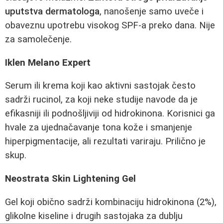
uputstva dermatologa
, nanošenje samo uveče i
obaveznu upotrebu visokog SPF-a preko dana. Nije
za samolečenje.
Iklen Melano Expert
Serum ili krema koji kao aktivni sastojak često
sadrži rucinol, za koji neke studije navode da je
efikasniji ili podnošljiviji od hidrokinona. Korisnici ga
hvale za ujednačavanje tona kože i smanjenje
hiperpigmentacije, ali rezultati variraju. Prilično je
skup.
Neostrata Skin Lightening Gel
Gel koji obično sadrži kombinaciju hidrokinona (2%),
glikolne kiseline i drugih sastojaka za dublju