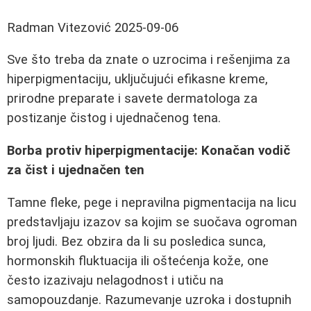
Radman Vitezović
2025-09-06
Sve što treba da znate o uzrocima i rešenjima za
hiperpigmentaciju, uključujući efikasne kreme,
prirodne preparate i savete dermatologa za
postizanje čistog i ujednačenog tena.
Borba protiv hiperpigmentacije: Konačan vodič
za čist i ujednačen ten
Tamne fleke, pege i nepravilna pigmentacija na licu
predstavljaju izazov sa kojim se suočava ogroman
broj ljudi. Bez obzira da li su posledica sunca,
hormonskih fluktuacija ili oštećenja kože, one
često izazivaju nelagodnost i utiču na
samopouzdanje. Razumevanje uzroka i dostupnih