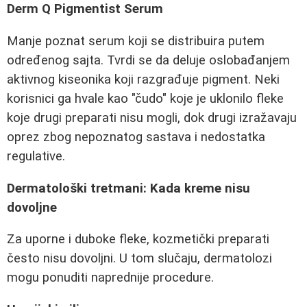
Derm Q Pigmentist Serum
Manje poznat serum koji se distribuira putem
određenog sajta. Tvrdi se da deluje oslobađanjem
aktivnog kiseonika koji razgrađuje pigment. Neki
korisnici ga hvale kao "čudo" koje je uklonilo fleke
koje drugi preparati nisu mogli, dok drugi izražavaju
oprez zbog nepoznatog sastava i nedostatka
regulative.
Dermatološki tretmani: Kada kreme nisu
dovoljne
Za uporne i duboke fleke, kozmetički preparati
često nisu dovoljni. U tom slučaju, dermatolozi
mogu ponuditi naprednije procedure.