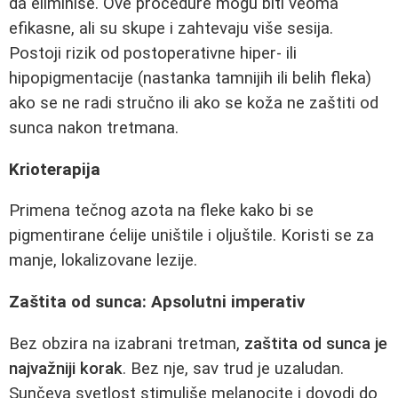
da eliminiše. Ove procedure mogu biti veoma
efikasne, ali su skupe i zahtevaju više sesija.
Postoji rizik od postoperativne hiper- ili
hipopigmentacije (nastanka tamnijih ili belih fleka)
ako se ne radi stručno ili ako se koža ne zaštiti od
sunca nakon tretmana.
Krioterapija
Primena tečnog azota na fleke kako bi se
pigmentirane ćelije uništile i oljuštile. Koristi se za
manje, lokalizovane lezije.
Zaštita od sunca: Apsolutni imperativ
Bez obzira na izabrani tretman,
zaštita od sunca je
najvažniji korak
. Bez nje, sav trud je uzaludan.
Sunčeva svetlost stimuliše melanocite i dovodi do