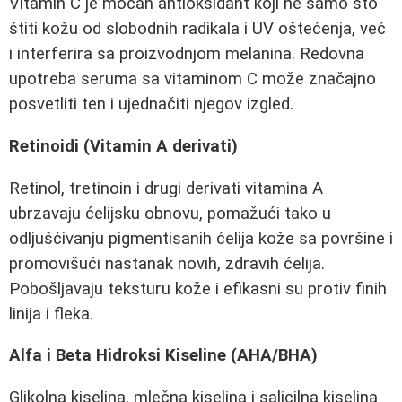
Vitamin C je moćan antioksidant koji ne samo što
štiti kožu od slobodnih radikala i UV oštećenja, već
i interferira sa proizvodnjom melanina. Redovna
upotreba seruma sa vitaminom C može značajno
posvetliti ten i ujednačiti njegov izgled.
Retinoidi (Vitamin A derivati)
Retinol, tretinoin i drugi derivati vitamina A
ubrzavaju ćelijsku obnovu, pomažući tako u
odljušćivanju pigmentisanih ćelija kože sa površine i
promovišući nastanak novih, zdravih ćelija.
Pobošljavaju teksturu kože i efikasni su protiv finih
linija i fleka.
Alfa i Beta Hidroksi Kiseline (AHA/BHA)
Glikolna kiselina, mlečna kiselina i salicilna kiselina