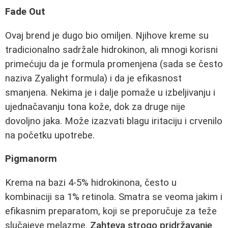
Fade Out
Ovaj brend je dugo bio omiljen. Njihove kreme su
tradicionalno sadržale hidrokinon, ali mnogi korisni
primećuju da je formula promenjena (sada se često
naziva Zyalight formula) i da je efikasnost
smanjena. Nekima je i dalje pomaže u izbeljivanju i
ujednačavanju tona kože, dok za druge nije
dovoljno jaka. Može izazvati blagu iritaciju i crvenilo
na početku upotrebe.
Pigmanorm
Krema na bazi 4-5% hidrokinona, često u
kombinaciji sa 1% retinola. Smatra se veoma jakim i
efikasnim preparatom, koji se preporučuje za teže
slučajeve melazme.
Zahteva strogo pridržavanje