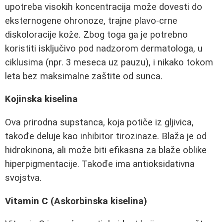
upotreba visokih koncentracija može dovesti do
eksternogene ohronoze, trajne plavo-crne
diskoloracije kože. Zbog toga ga je potrebno
koristiti isključivo pod nadzorom dermatologa, u
ciklusima (npr. 3 meseca uz pauzu), i nikako tokom
leta bez maksimalne zaštite od sunca.
Kojinska kiselina
Ova prirodna supstanca, koja potiče iz gljivica,
takođe deluje kao inhibitor tirozinaze. Blaža je od
hidrokinona, ali može biti efikasna za blaže oblike
hiperpigmentacije. Takođe ima antioksidativna
svojstva.
Vitamin C (Askorbinska kiselina)