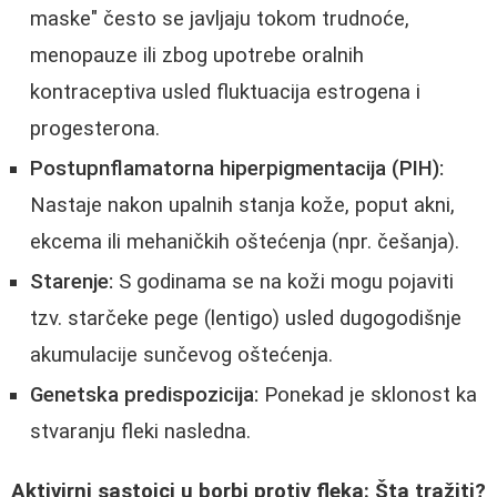
maske" često se javljaju tokom trudnoće,
menopauze ili zbog upotrebe oralnih
kontraceptiva usled fluktuacija estrogena i
progesterona.
Postupnflamatorna hiperpigmentacija (PIH):
Nastaje nakon upalnih stanja kože, poput akni,
ekcema ili mehaničkih oštećenja (npr. češanja).
Starenje:
S godinama se na koži mogu pojaviti
tzv. starčeke pege (lentigo) usled dugogodišnje
akumulacije sunčevog oštećenja.
Genetska predispozicija:
Ponekad je sklonost ka
stvaranju fleki nasledna.
Aktivirni sastojci u borbi protiv fleka: Šta tražiti?