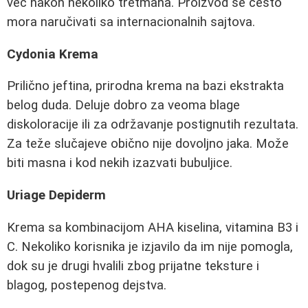
već nakon nekoliko tretmana. Proizvod se često
mora naručivati sa internacionalnih sajtova.
Cydonia Krema
Prilično jeftina, prirodna krema na bazi ekstrakta
belog duda. Deluje dobro za veoma blage
diskoloracije ili za održavanje postignutih rezultata.
Za teže slučajeve obično nije dovoljno jaka. Može
biti masna i kod nekih izazvati bubuljice.
Uriage Depiderm
Krema sa kombinacijom AHA kiselina, vitamina B3 i
C. Nekoliko korisnika je izjavilo da im nije pomogla,
dok su je drugi hvalili zbog prijatne teksture i
blagog, postepenog dejstva.