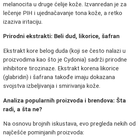
melanocita u druge ćelije kože. Izvanredan je za
lečenje PIH i ujednačavanje tona kože, a retko
izaziva iritaciju.
Prirodni ekstrakti: Beli dud, likorice, šafran
Ekstrakt kore belog duda (koji se često nalazi u
proizvodima kao što je Cydonia) sadrži prirodne
inhibitore tirozinaze. Ekstrakt korena likorice
(glabridin) i šafrana takođe imaju dokazana
svojstva izbeljivanja i smirivanja kože.
Analiza popularnih proizvoda i brendova: Šta
radi, a šta ne?
Na osnovu brojnih iskustava, evo pregleda nekih od
najčešće pominjanih proizvoda: