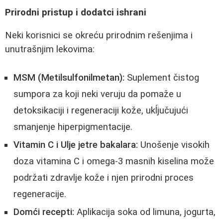
Prirodni pristup i dodatci ishrani
Neki korisnici se okreću prirodnim rešenjima i
unutrašnjim lekovima:
MSM (Metilsulfonilmetan):
Suplement čistog
sumpora za koji neki veruju da pomaže u
detoksikaciji i regeneraciji kože, ukĺjučujući
smanjenje hiperpigmentacije.
Vitamin C i Ulje jetre bakalara:
Unošenje visokih
doza vitamina C i omega-3 masnih kiselina može
podržati zdravlje kože i njen prirodni proces
regeneracije.
Domći recepti:
Aplikacija soka od limuna, jogurta,