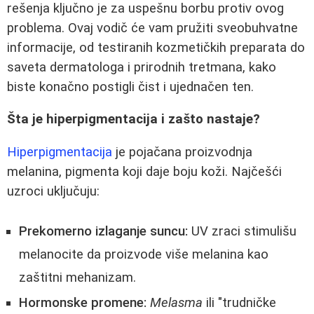
rešenja ključno je za uspešnu borbu protiv ovog
problema. Ovaj vodič će vam pružiti sveobuhvatne
informacije, od testiranih kozmetičkih preparata do
saveta dermatologa i prirodnih tretmana, kako
biste konačno postigli čist i ujednačen ten.
Šta je hiperpigmentacija i zašto nastaje?
Hiperpigmentacija
je pojačana proizvodnja
melanina, pigmenta koji daje boju koži. Najčešći
uzroci uključuju:
Prekomerno izlaganje suncu:
UV zraci stimulišu
melanocite da proizvode više melanina kao
zaštitni mehanizam.
Hormonske promene:
Melasma
ili "trudničke