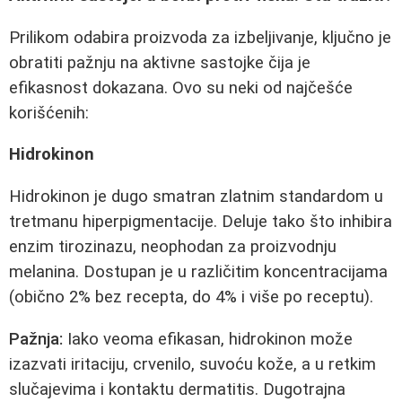
Prilikom odabira proizvoda za izbeljivanje, ključno je
obratiti pažnju na aktivne sastojke čija je
efikasnost dokazana. Ovo su neki od najčešće
korišćenih:
Hidrokinon
Hidrokinon je dugo smatran zlatnim standardom u
tretmanu hiperpigmentacije. Deluje tako što inhibira
enzim tirozinazu, neophodan za proizvodnju
melanina. Dostupan je u različitim koncentracijama
(obično 2% bez recepta, do 4% i više po receptu).
Pažnja:
Iako veoma efikasan, hidrokinon može
izazvati iritaciju, crvenilo, suvoću kože, a u retkim
slučajevima i kontaktu dermatitis. Dugotrajna