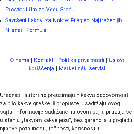
Prostor i Um za Veću Sreću
Savršeni Lakovi za Nokte: Pregled Najtraženijih
Nijansi i Formula
O nama
|
Kontakt
|
Politika privatnosti
|
Uslovi
korišćenja
|
Marketinški servisi
Urednici i autori ne preuzimaju nikakvu odgovornost
za bilo kakve greške ili propuste u sadržaju ovog
sajta. Informacije sadržane na ovom sajtu pružaju se
u stanju „takvom kakve jesu“, bez garancija u pogledu
njihove potpunosti, tačnosti, korisnosti ili