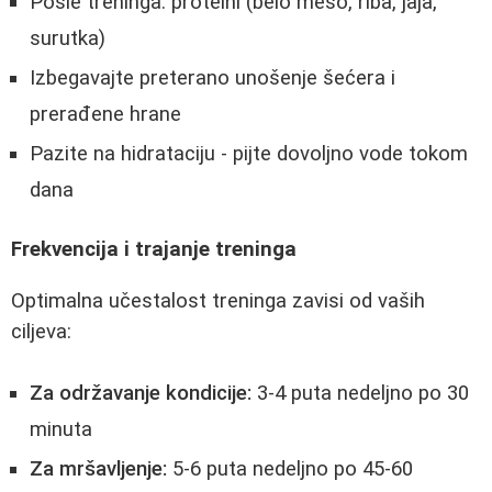
Posle treninga: proteini (belo meso, riba, jaja,
surutka)
Izbegavajte preterano unošenje šećera i
prerađene hrane
Pazite na hidrataciju - pijte dovoljno vode tokom
dana
Frekvencija i trajanje treninga
Optimalna učestalost treninga zavisi od vaših
ciljeva:
Za održavanje kondicije:
3-4 puta nedeljno po 30
minuta
Za mršavljenje:
5-6 puta nedeljno po 45-60