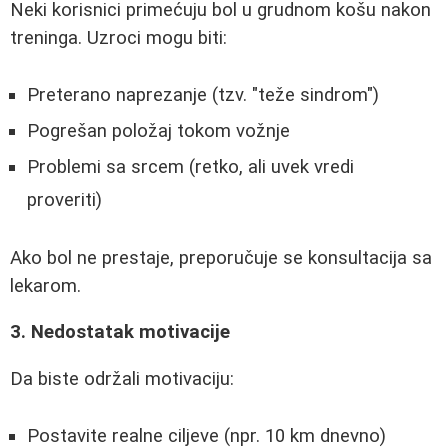
Neki korisnici primećuju bol u grudnom košu nakon
treninga. Uzroci mogu biti:
Preterano naprezanje (tzv. "teže sindrom")
Pogrešan položaj tokom vožnje
Problemi sa srcem (retko, ali uvek vredi
proveriti)
Ako bol ne prestaje, preporučuje se konsultacija sa
lekarom.
3. Nedostatak motivacije
Da biste održali motivaciju:
Postavite realne ciljeve (npr. 10 km dnevno)