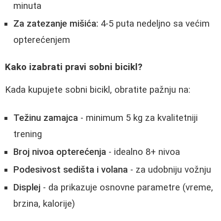
minuta
Za zatezanje mišića:
4-5 puta nedeljno sa većim
opterećenjem
Kako izabrati pravi sobni bicikl?
Kada kupujete sobni bicikl, obratite pažnju na:
Težinu zamajca
- minimum 5 kg za kvalitetniji
trening
Broj nivoa opterećenja
- idealno 8+ nivoa
Podesivost sedišta i volana
- za udobniju vožnju
Displej
- da prikazuje osnovne parametre (vreme,
brzina, kalorije)