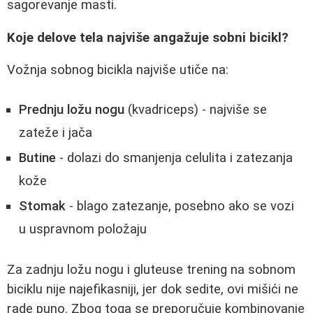
sagorevanje masti.
Koje delove tela najviše angažuje sobni bicikl?
Vožnja sobnog bicikla najviše utiče na:
Prednju ložu nogu
(kvadriceps) - najviše se
zateže i jača
Butine
- dolazi do smanjenja celulita i zatezanja
kože
Stomak
- blago zatezanje, posebno ako se vozi
u uspravnom položaju
Za zadnju ložu nogu i gluteuse trening na sobnom
biciklu nije najefikasniji, jer dok sedite, ovi mišići ne
rade puno. Zbog toga se preporučuje kombinovanje