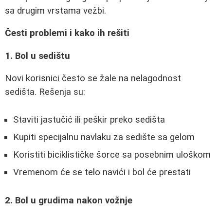
sa drugim vrstama vežbi.
Česti problemi i kako ih rešiti
1. Bol u sedištu
Novi korisnici često se žale na nelagodnost
sedišta. Rešenja su:
Staviti jastučić ili peškir preko sedišta
Kupiti specijalnu navlaku za sedište sa gelom
Koristiti biciklističke šorce sa posebnim uloškom
Vremenom će se telo navići i bol će prestati
2. Bol u grudima nakon vožnje