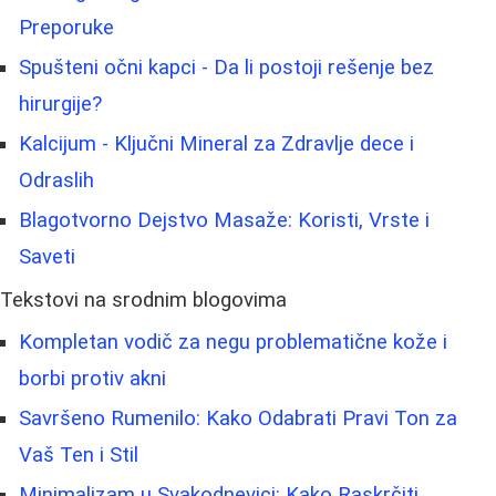
Preporuke
Spušteni očni kapci - Da li postoji rešenje bez
hirurgije?
Kalcijum - Ključni Mineral za Zdravlje dece i
Odraslih
Blagotvorno Dejstvo Masaže: Koristi, Vrste i
Saveti
Tekstovi na srodnim blogovima
Kompletan vodič za negu problematične kože i
borbi protiv akni
Savršeno Rumenilo: Kako Odabrati Pravi Ton za
Vaš Ten i Stil
Minimalizam u Svakodnevici: Kako Raskrčiti