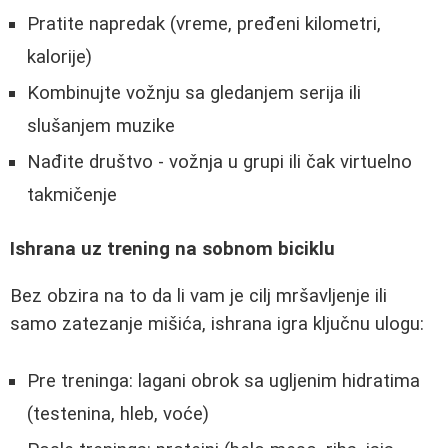
Pratite napredak (vreme, pređeni kilometri,
kalorije)
Kombinujte vožnju sa gledanjem serija ili
slušanjem muzike
Nađite društvo - vožnja u grupi ili čak virtuelno
takmičenje
Ishrana uz trening na sobnom biciklu
Bez obzira na to da li vam je cilj mršavljenje ili
samo zatezanje mišića, ishrana igra ključnu ulogu:
Pre treninga: lagani obrok sa ugljenim hidratima
(testenina, hleb, voće)