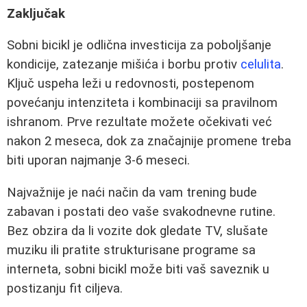
Zaključak
Sobni bicikl je odlična investicija za poboljšanje
kondicije, zatezanje mišića i borbu protiv
celulita
.
Ključ uspeha leži u redovnosti, postepenom
povećanju intenziteta i kombinaciji sa pravilnom
ishranom. Prve rezultate možete očekivati već
nakon 2 meseca, dok za značajnije promene treba
biti uporan najmanje 3-6 meseci.
Najvažnije je naći način da vam trening bude
zabavan i postati deo vaše svakodnevne rutine.
Bez obzira da li vozite dok gledate TV, slušate
muziku ili pratite strukturisane programe sa
interneta, sobni bicikl može biti vaš saveznik u
postizanju fit ciljeva.