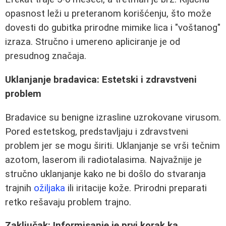
opasnost leži u preteranom korišćenju, što može
dovesti do gubitka prirodne mimike lica i "voštanog"
izraza. Stručno i umereno apliciranje je od
presudnog značaja.
Uklanjanje bradavica: Estetski i zdravstveni
problem
Bradavice su benigne izrasline uzrokovane virusom.
Pored estetskog, predstavljaju i zdravstveni
problem jer se mogu širiti. Uklanjanje se vrši tečnim
azotom, laserom ili radiotalasima. Najvažnije je
stručno uklanjanje kako ne bi došlo do stvaranja
trajnih
ožiljaka
ili iritacije kože. Prirodni preparati
retko rešavaju problem trajno.
Zaključak: Informisanje je prvi korak ka