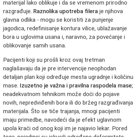
materijal lako oblikuje i da se vremenom prirodno
razgrađuje.
Raznolika upotreba filera
je njihova
glavna odlika - mogu se koristiti za punjenje
jagodica, redefinisanje kontura vilice, ublažavanje
bora u uglovima usana i, naravno, za povećanje i
oblikovanje samih usana.
Pacijenti koji su prošli kroz ovaj tretman
naglašavaju da je pre intervencije neophodan
detaljan plan koji određuje mesta ugradnje i količinu
mase.
Izuzetno je važna i pravilna raspodela mase
;
neadekvatnom tehnikom može doći do pojave
novih, nepredviđenih bora ili do bržeg razgrađivanja
materijala. Što se tiče trajanja, mnogi pacijenti
imaju primedbe, navodeći da je efekt uglavnom
upola kraći od onog koji im je najavio lekar. Pored
toga, pojedinci su iskusili određene deformitete,