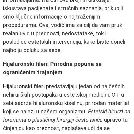
iskustava pacijenata i stručnih saznanja, prikupili
smo kĺjučne informacije o najtraženijim
procedurama. Ovaj vodič ima za cilj da vam pruži
realan uvid u prednosti, nedostatake, tok i
posledice estetskih intervencija, kako biste doneli
najbolju odluku za sebe.
Hijaluronski fileri: Prirodna popuna sa
ograničenim trajanjem
Hijaluronski fileri
predstavljaju jedan od najčešćih
nehirurških postupaka u estetskoj medicini. Oni u
sebi sadrže hijaluronsku kiselinu, prirodan materijal
koji se nalazi u našem organizmu.
Estetski hirurzi na
forumima o plastičnoj hirurgiji često ističu
upravo tu
činjenicu kao prednost, naglašavajući da se