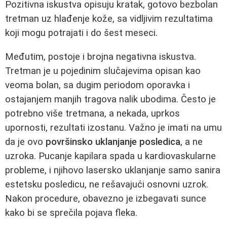
Pozitivna iskustva opisuju kratak, gotovo bezbolan
tretman uz hlađenje kože, sa vidljivim rezultatima
koji mogu potrajati i do šest meseci.
Međutim, postoje i brojna negativna iskustva.
Tretman je u pojedinim slučajevima opisan kao
veoma bolan, sa dugim periodom oporavka i
ostajanjem manjih tragova nalik ubodima. Često je
potrebno više tretmana, a nekada, uprkos
upornosti, rezultati izostanu. Važno je imati na umu
da je ovo
površinsko uklanjanje posledica
, a ne
uzroka. Pucanje kapilara spada u kardiovaskularne
probleme, i njihovo lasersko uklanjanje samo sanira
estetsku posledicu, ne rešavajući osnovni uzrok.
Nakon procedure, obavezno je izbegavati sunce
kako bi se sprečila pojava fleka.