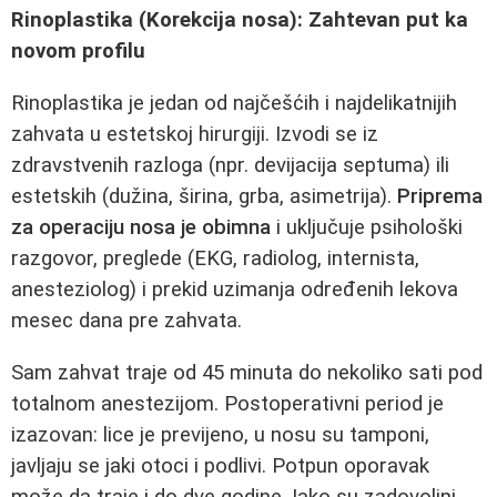
Rinoplastika (Korekcija nosa): Zahtevan put ka
novom profilu
Rinoplastika je jedan od najčešćih i najdelikatnijih
zahvata u estetskoj hirurgiji. Izvodi se iz
zdravstvenih razloga (npr. devijacija septuma) ili
estetskih (dužina, širina, grba, asimetrija).
Priprema
za operaciju nosa je obimna
i uključuje psihološki
razgovor, preglede (EKG, radiolog, internista,
anesteziolog) i prekid uzimanja određenih lekova
mesec dana pre zahvata.
Sam zahvat traje od 45 minuta do nekoliko sati pod
totalnom anestezijom. Postoperativni period je
izazovan: lice je previjeno, u nosu su tamponi,
javljaju se jaki otoci i podlivi. Potpun oporavak
može da traje i do dve godine. Iako su zadovoljni