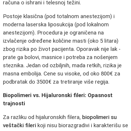
računa o ishrani i telesnoj težini.
Postoje klasična (pod totalnom anestezijom) i
moderna laserska liposukcija (pod lokalnom
anestezijom). Procedura je ograničena na
izvlačenje određene količine masti (oko 5 litara)
zbog rizika po život pacijenta. Oporavak nije lak -
prate ga bolovi, masnice i potreba za nošenjem
steznika. Jedan od ozbiljnih, mada retkih, rizika je
masna embolija. Cene su visoke, od oko 800€ za
podbratak do 3500€ za tretiranje više regija.
Biopolimeri vs. Hijaluronski fileri: Opasnost
trajnosti
Za razliku od hijaluronskih filera,
biopolimeri su
veštački fileri
koji nisu biorazgradivi i karakterišu se