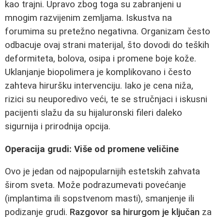
kao trajni. Upravo zbog toga su zabranjeni u
mnogim razvijenim zemljama. Iskustva na
forumima su pretežno negativna. Organizam često
odbacuje ovaj strani materijal, što dovodi do teških
deformiteta, bolova, osipa i promene boje kože.
Uklanjanje biopolimera je komplikovano i često
zahteva hiruršku intervenciju. Iako je cena niža,
rizici su neuporedivo veći, te se stručnjaci i iskusni
pacijenti slažu da su hijaluronski fileri daleko
sigurnija i prirodnija opcija.
Operacija grudi: Više od promene veličine
Ovo je jedan od najpopularnijih estetskih zahvata
širom sveta. Može podrazumevati povećanje
(implantima ili sopstvenom masti), smanjenje ili
podizanje grudi.
Razgovor sa hirurgom je ključan
za