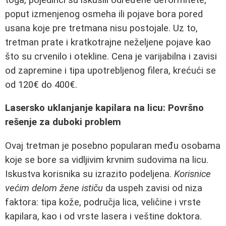
poput izmenjenog osmeha ili pojave bora pored
usana koje pre tretmana nisu postojale. Uz to,
tretman prate i kratkotrajne neželjene pojave kao
što su crvenilo i otekline. Cena je varijabilna i zavisi
od zapremine i tipa upotrebljenog filera, krećući se
od 120€ do 400€.
Lasersko uklanjanje kapilara na licu: Površno
rešenje za duboki problem
Ovaj tretman je posebno popularan među osobama
koje se bore sa vidljivim krvnim sudovima na licu.
Iskustva korisnika su izrazito podeljena.
Korisnice
većim delom žene ističu
da uspeh zavisi od niza
faktora: tipa kože, područja lica, veličine i vrste
kapilara, kao i od vrste lasera i veštine doktora.