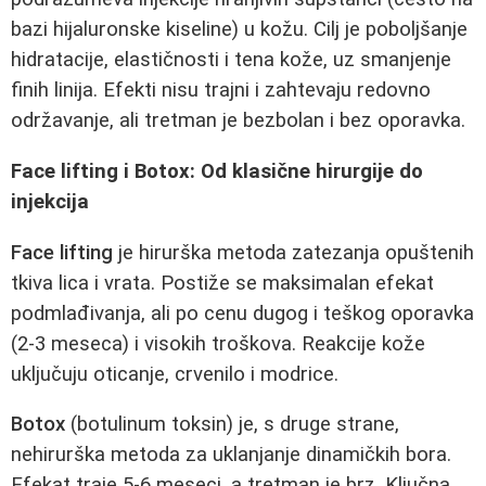
bazi hijaluronske kiseline) u kožu. Cilj je poboljšanje
hidratacije, elastičnosti i tena kože, uz smanjenje
finih linija. Efekti nisu trajni i zahtevaju redovno
održavanje, ali tretman je bezbolan i bez oporavka.
Face lifting i Botox: Od klasične hirurgije do
injekcija
Face lifting
je hirurška metoda zatezanja opuštenih
tkiva lica i vrata. Postiže se maksimalan efekat
podmlađivanja, ali po cenu dugog i teškog oporavka
(2-3 meseca) i visokih troškova. Reakcije kože
uključuju oticanje, crvenilo i modrice.
Botox
(botulinum toksin) je, s druge strane,
nehirurška metoda za uklanjanje dinamičkih bora.
Efekat traje 5-6 meseci, a tretman je brz. Ključna