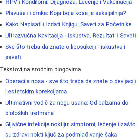
HPV i Kondilomi: Dijagnoza, Lečenje i Vakcinacija
Plavuše ili crnke: Koja boja kose je seksipilnija?
Kako Napisati i Izdati Knjigu: Saveti za Početnike
Ultrazvučna Kavitacija - Iskustva, Rezultati i Saveti
Sve što treba da znate o liposukciji - iskustva i
saveti
Tekstovi na srodnim blogovima
Operacija nosa - sve što treba da znate o devijaciji
i estetskim korekcijama
Ultimativni vodič za negu usana: Od balzama do
bioloških tretmana
Gljivične infekcije noktiju: simptomi, lečenje i zašto
su zdravi nokti ključ za podmlađivanje šaka