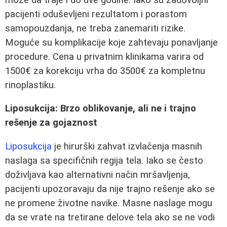
pacijenti oduševljeni rezultatom i porastom
samopouzdanja, ne treba zanemariti rizike.
Moguće su komplikacije koje zahtevaju ponavljanje
procedure. Cena u privatnim klinikama varira od
1500€ za korekciju vrha do 3500€ za kompletnu
rinoplastiku.
Liposukcija: Brzo oblikovanje, ali ne i trajno
rešenje za gojaznost
Liposukcija
je hirurški zahvat izvlačenja masnih
naslaga sa specifičnih regija tela. Iako se često
doživljava kao alternativni način mršavljenja,
pacijenti upozoravaju da nije trajno rešenje ako se
ne promene životne navike. Masne naslage mogu
da se vrate na tretirane delove tela ako se ne vodi