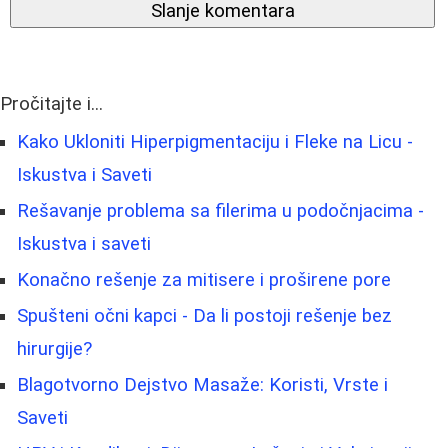
Slanje komentara
Pročitajte i...
Kako Ukloniti Hiperpigmentaciju i Fleke na Licu -
Iskustva i Saveti
Rešavanje problema sa filerima u podočnjacima -
Iskustva i saveti
Konačno rešenje za mitisere i proširene pore
Spušteni očni kapci - Da li postoji rešenje bez
hirurgije?
Blagotvorno Dejstvo Masaže: Koristi, Vrste i
Saveti