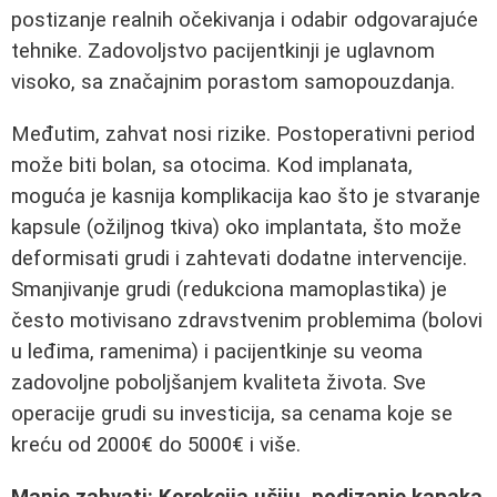
postizanje realnih očekivanja i odabir odgovarajuće
tehnike. Zadovoljstvo pacijentkinji je uglavnom
visoko, sa značajnim porastom samopouzdanja.
Međutim, zahvat nosi rizike. Postoperativni period
može biti bolan, sa otocima. Kod implanata,
moguća je kasnija komplikacija kao što je stvaranje
kapsule (ožiljnog tkiva) oko implantata, što može
deformisati grudi i zahtevati dodatne intervencije.
Smanjivanje grudi (redukciona mamoplastika) je
često motivisano zdravstvenim problemima (bolovi
u leđima, ramenima) i pacijentkinje su veoma
zadovoljne poboljšanjem kvaliteta života. Sve
operacije grudi su investicija, sa cenama koje se
kreću od 2000€ do 5000€ i više.
Manje zahvati: Korekcija ušiju, podizanje kapaka