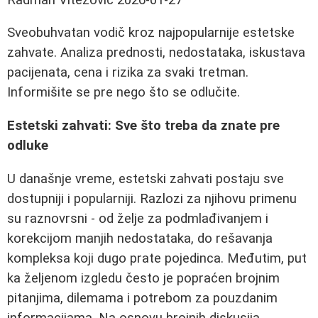
Sveobuhvatan vodič kroz najpopularnije estetske
zahvate. Analiza prednosti, nedostataka, iskustava
pacijenata, cena i rizika za svaki tretman.
Informišite se pre nego što se odlučite.
Estetski zahvati: Sve što treba da znate pre
odluke
U današnje vreme, estetski zahvati postaju sve
dostupniji i popularniji. Razlozi za njihovu primenu
su raznovrsni - od želje za podmlađivanjem i
korekcijom manjih nedostataka, do rešavanja
kompleksa koji dugo prate pojedinca. Međutim, put
ka željenom izgledu često je popraćen brojnim
pitanjima, dilemama i potrebom za pouzdanim
informacijama. Na osnovu brojnih diskusija,