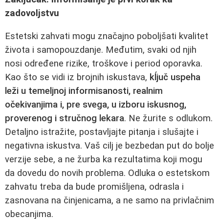
zadovoljstvu
Estetski zahvati mogu značajno poboljšati kvalitet
života i samopouzdanje. Međutim, svaki od njih
nosi određene rizike, troškove i period oporavka.
Kao što se vidi iz brojnih iskustava,
kĺjuč uspeha
leži u temeljnoj informisanosti, realnim
očekivanjima i, pre svega, u izboru iskusnog,
proverenog i stručnog lekara
. Ne žurite s odlukom.
Detaljno istražite, postavljajte pitanja i slušajte i
negativna iskustva. Vaš cilj je bezbedan put do bolje
verzije sebe, a ne žurba ka rezultatima koji mogu
da dovedu do novih problema. Odluka o estetskom
zahvatu treba da bude promišljena, odrasla i
zasnovana na činjenicama, a ne samo na privlačnim
obecanjima.