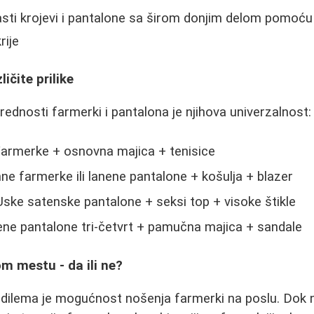
ti krojevi i pantalone sa širom donjim delom pomoću
rije
ičite prilike
rednosti farmerki i pantalona je njihova univerzalnost:
armerke + osnovna majica + tenisice
e farmerke ili lanene pantalone + košulja + blazer
ske satenske pantalone + seksi top + visoke štikle
ne pantalone tri-četvrt + pamučna majica + sandale
m mestu - da ili ne?
 dilema je mogućnost nošenja farmerki na poslu. Dok 