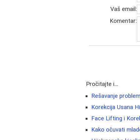
Vaš email:
Komentar:
Pročitajte i...
Rešavanje problema
Korekcija Usana Hi
Face Lifting i Kore
Kako očuvati mladol