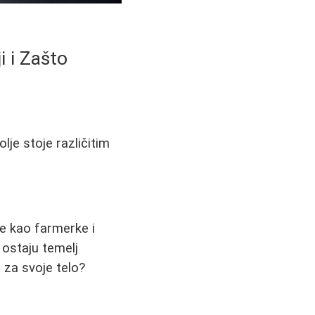
i i Zašto
je stoje različitim
e kao farmerke i
 ostaju temelj
l za svoje telo?