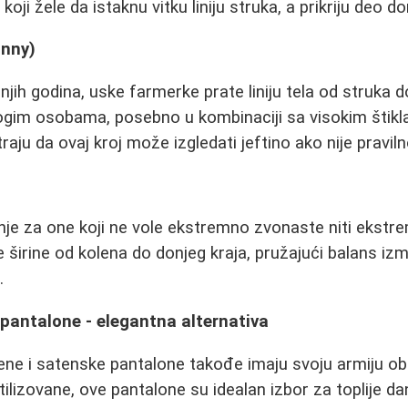
oji žele da istaknu vitku liniju struka, a prikriju deo d
inny)
njih godina, uske farmerke prate liniju tela od struka d
ogim osobama, posebno u kombinaciji sa visokim štikl
aju da ovaj kroj može izgledati jeftino ako nije pravil
e za one koji ne vole ekstremno zvonaste niti ekstr
ke širine od kolena do donjeg kraja, pružajući balans iz
.
pantalone - elegantna alternativa
ene i satenske pantalone takođe imaju svoju armiju o
ilizovane, ove pantalone su idealan izbor za toplije dan