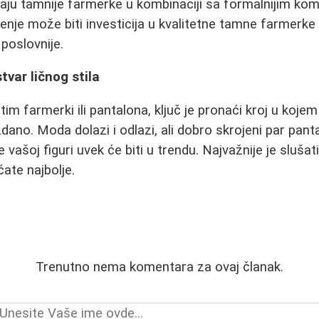
avaju tamnije farmerke u kombinaciji sa formalnijim ko
šenje može biti investicija u kvalitetne tamne farmerke 
poslovnije.
stvar ličnog stila
 tim farmerki ili pantalona, ključ je pronaći kroj u koj
ano. Moda dolazi i odlazi, ali dobro skrojeni par panta
 vašoj figuri uvek će biti u trendu. Najvažnije je slušati
ate najbolje.
Trenutno nema komentara za ovaj članak.