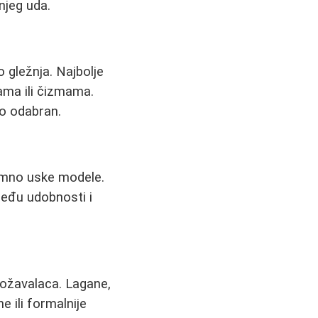
onjeg uda.
o gležnja. Najbolje
ama ili čizmama.
no odabran.
emno uske modele.
među udobnosti i
božavalaca. Lagane,
e ili formalnije