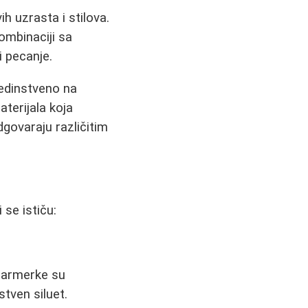
 uzrasta i stilova.
ombinaciji sa
i pecanje.
jedinstveno na
aterijala koja
dgovaraju različitim
 se ističu:
 farmerke su
stven siluet.