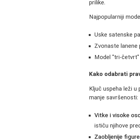
prilike.
Najpopularniji model
Uske satenske pan
Zvonaste lanene 
Model "tri-četvrt
Kako odabrati prav
Ključ uspeha leži u 
manje savršenosti:
Vitke i visoke os
ističu njihove pre
Zaobljenije figure