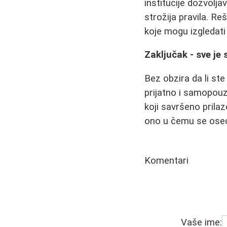
institucije dozvolj
strožija pravila. Re
koje mogu izgledati 
Zaključak - sve je 
Bez obzira da li ste
prijatno i samopouzd
koji savršeno prilaze
ono u čemu se oseć
Komentari
Vaše ime: