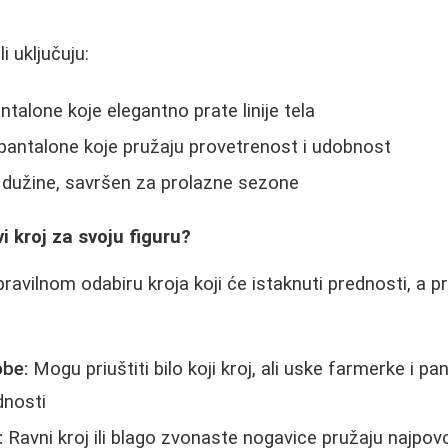
i uključuju:
talone koje elegantno prate linije tela
pantalone koje pružaju provetrenost i udobnost
" dužine, savršen za prolazne sezone
i kroj za svoju figuru?
pravilnom odabiru kroja koji će istaknuti prednosti, a pr
obe:
Mogu priuštiti bilo koji kroj, ali uske farmerke i 
dnosti
:
Ravni kroj ili blago zvonaste nogavice pružaju najpovol