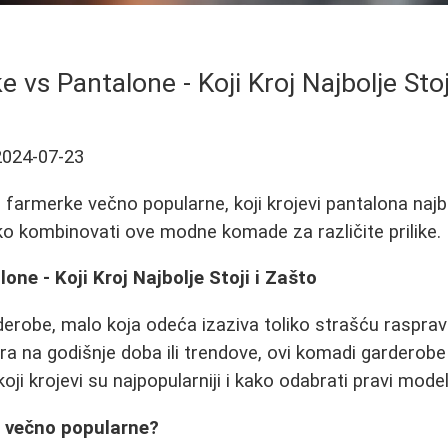
 vs Pantalone - Koji Kroj Najbolje Stoj
2024-07-23
farmerke večno popularne, koji krojevi pantalona najbol
ako kombinovati ove modne komade za različite prilike.
one - Koji Kroj Najbolje Stoji i Zašto
erobe, malo koja odeća izaziva toliko strašću rasprav
ra na godišnje doba ili trendove, ovi komadi garderobe
koji krojevi su najpopularniji i kako odabrati pravi mode
 večno popularne?