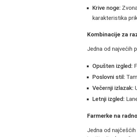
Krive noge:
Zvonas
karakteristika prik
Kombinacije za razl
Jedna od najvećih p
Opušten izgled:
F
Poslovni stil:
Tamn
Večernji izlazak:
U
Letnji izgled:
Lane
Farmerke na radno
Jedna od najčešćih