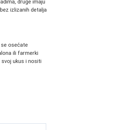
madima, druge imaju
bez izlizanih detalja
em se osećate
lona ili farmerki
 svoj ukus i nositi