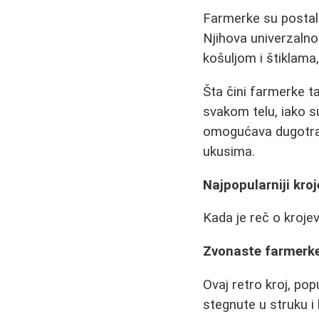
Farmerke su postale
Njihova univerzalno
košuljom i štiklama,
Šta čini farmerke t
svakom telu, iako su
omogućava dugotrajn
ukusima.
Najpopularniji kroj
Kada je reč o krojev
Zvonaste farmerk
Ovaj retro kroj, po
stegnute u struku i 