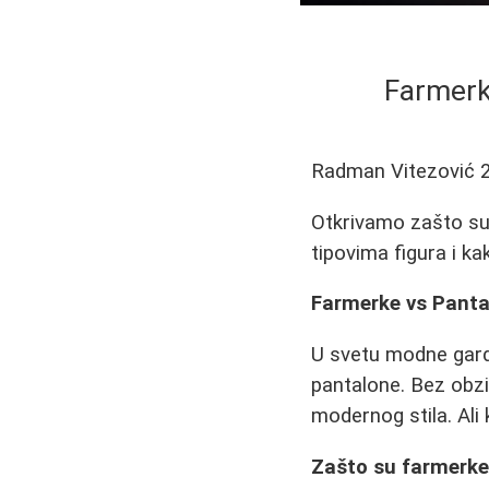
Farmerke
Radman Vitezović
Otkrivamo zašto su 
tipovima figura i k
Farmerke vs Pantal
U svetu modne gard
pantalone. Bez obzi
modernog stila. Ali 
Zašto su farmerke