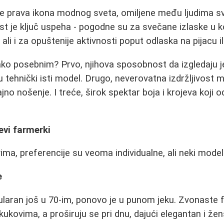
 prava ikona modnog sveta, omiljene među ljudima svih
st je ključ uspeha - pogodne su za svečane izlaske u k
 ali i za opuštenije aktivnosti poput odlaska na pijacu il
ako posebnim? Prvo, njihova sposobnost da izgledaju 
 tehnički isti model. Drugo, neverovatna izdržljivost m
o nošenje. I treće, širok spektar boja i krojeva koji o
evi farmerki
ima, preferencije su veoma individualne, ali neki modeli
e
pularan još u 70-im, ponovo je u punom jeku. Zvonaste
kukovima, a proširuju se pri dnu, dajući elegantan i žen