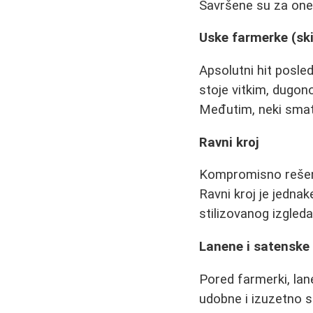
Savršene su za one k
Uske farmerke (sk
Apsolutni hit posled
stoje vitkim, dugon
Međutim, neki smatr
Ravni kroj
Kompromisno rešenj
Ravni kroj je jedna
stilizovanog izgleda
Lanene i satenske 
Pored farmerki, lan
udobne i izuzetno st