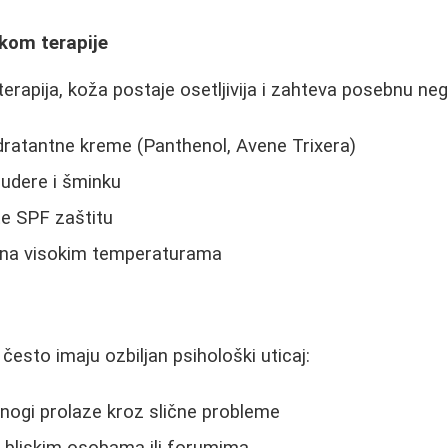
kom terapije
erapija, koža postaje osetljivija i zahteva posebnu neg
idratantne kreme (Panthenol, Avene Trixera)
pudere i šminku
te SPF zaštitu
e na visokim temperaturama
esto imaju ozbiljan psihološki uticaj:
mnogi prolaze kroz slične probleme