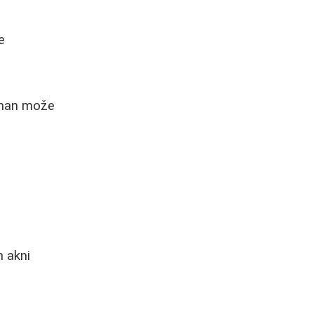
e
etman može
 akni