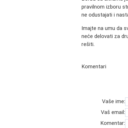
pravilnom izboru st
ne odustajati i nas
Imajte na umu da s
neće delovati za dr
rešiti.
Komentari
Vaše ime:
Vaš email:
Komentar: