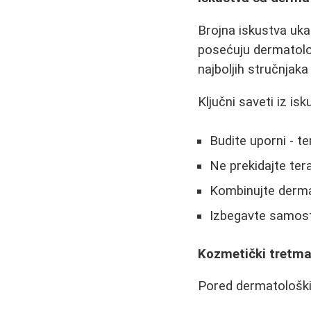
Brojna iskustva uk
posećuju dermatolo
najboljih stručnjaka
Ključni saveti iz is
Budite uporni - te
Ne prekidajte ter
Kombinujte derm
Izbegavte samosta
Kozmetički tretma
Pored dermatoloških