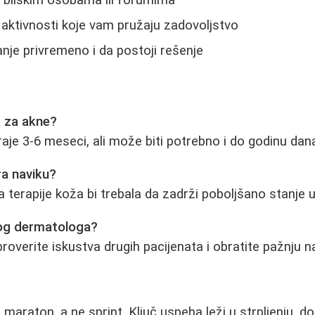
u bliskim osobama ili forumima
 aktivnosti koje vam pružaju zadovoljstvo
anje privremeno i da postoji rešenje
a za akne?
raje 3-6 meseci, ali može biti potrebno i do godinu dan
ra naviku?
 terapije koža bi trebala da zadrži poboljšano stanje u
rog dermatologa?
roverite iskustva drugih pacijenata i obratite pažnju na
araton, a ne sprint. Ključ uspeha leži u strpljenju, do