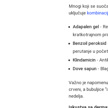
Mnogi koji se suoč
uključuje
kombinaci
Adapalen gel
- Re
kratkotrajnom pr
Benzoil peroksid
perutanje u počet
Klindamicin
- Antib
Dove sapun
- Bla
Važno je napomenuti
crveni, a bubuljice 
nedelja.
Iskustva sa derma