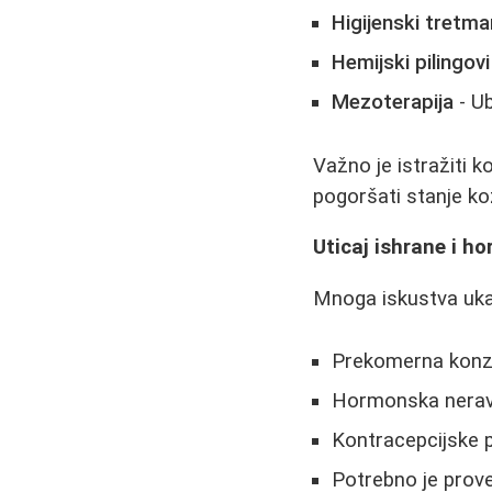
Higijenski tretma
Hemijski pilingovi
Mezoterapija
- Ub
Važno je istražiti
pogoršati stanje ko
Uticaj ishrane i h
Mnoga iskustva uka
Prekomerna konzu
Hormonska neravn
Kontracepcijske 
Potrebno je prover