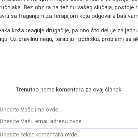
ručnjaka. Bez obzira na težinu vašeg slučaja, postoje r
taviti sa traganjem za terapijom koja odgovara baš vam
vaka koža reaguje drugačije, pa ono što deluje za je
ugu. Uz pravilnu negu, terapiju i podršku, problemi s
Trenutno nema komentara za ovaj članak.