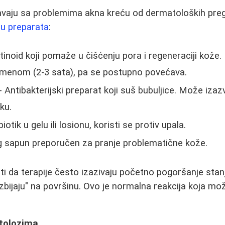
avaju sa problemima akna kreću od dermatoloških pregl
ju preparata
:
tinoid koji pomaže u čišćenju pora i regeneraciji kože.
imenom (2-3 sata), pa se postupno povećava.
- Antibakterijski preparat koji suš bubuljice. Može izazv
ku.
iotik u gelu ili losionu, koristi se protiv upala.
g sapun preporučen za pranje problematične kože.
 da terapije često izazivaju početno pogoršanje stanja
"izbijaju" na površinu. Ovo je normalna reakcija koja mož
tolozima