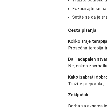
Tražite podršku 
Fokusirajte se na
Setite se da je st
Česta pitanja
Koliko traje terapij
Prosečna terapija t
Da li adapalen stva
Ne, nakon završetka
Kako izabrati dob
Tražite preporuke, p
Zaključak
Borba sa aknama je m