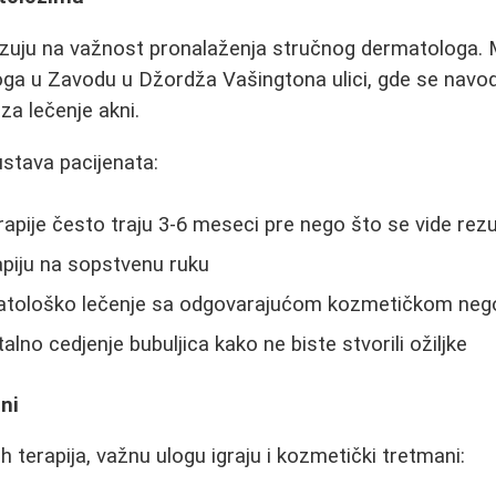
azuju na važnost pronalaženja stručnog dermatologa. M
ga u Zavodu u Džordža Vašingtona ulici, gde se navod
 za lečenje akni.
kustava pacijenata:
rapije često traju 3-6 meseci pre nego što se vide rezu
apiju na sopstvenu ruku
atološko lečenje sa odgovarajućom kozmetičkom ne
lno cedjenje bubuljica kako ne biste stvorili ožiljke
ni
 terapija, važnu ulogu igraju i kozmetički tretmani: