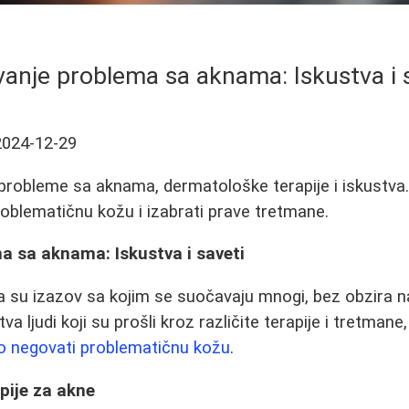
anje problema sa aknama: Iskustva i 
2024-12-29
probleme sa aknama, dermatološke terapije i iskustva
roblematičnu kožu i izabrati prave tretmane.
a sa aknama: Iskustva i saveti
 su izazov sa kojim se suočavaju mnogi, bez obzira na
va ljudi koji su prošli kroz različite terapije i tretmane
no negovati problematičnu kožu
.
pije za akne