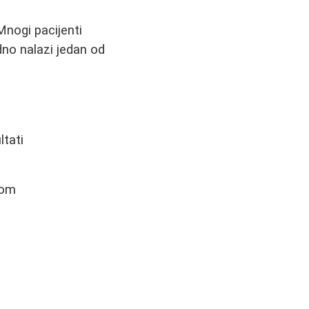
nogi pacijenti
no nalazi jedan od
ltati
gom