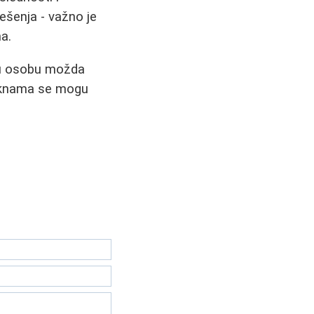
ešenja - važno je
a.
dnu osobu možda
a aknama se mogu