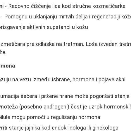
ni
- Redovno čišćenje lica kod stručne kozmetičarke
- Pomognu u uklanjanju mrtvih ćelija i regeneraciji kož
rizgavanje aktivnih supstanci u kožu
 kozmetičara pre odlaska na tretman. Loše izveden tr
že.
ormona
zuju na vezu između ishrane, hormona i pojave akni:
macija šećera i pržene hrane može pogoršati stanje
oteža (posebno androgeni) čest je uzrok hormonskih
pilule mogu pomoći u regulisanju hormona
iti stanje jajnika kod endokrinologa ili ginekologa