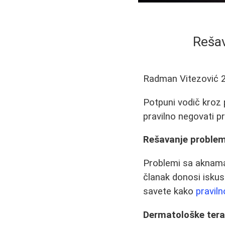
Rešav
Radman Vitezović
Potpuni vodič kroz 
pravilno negovati p
Rešavanje problem
Problemi sa aknama
članak donosi iskust
savete kako
pravil
Dermatološke tera