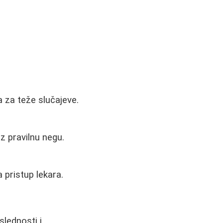
a za teže slučajeve.
z pravilnu negu.
 pristup lekara.
slednosti i