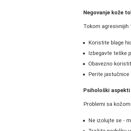
Negovanje kože to
Tokom agresivnijih t
Koristite blage h
Izbegavte teške 
Obavezno koristi
Perite jastučnic
Psihološki aspekti
Problemi sa kožom č
Ne izolujte se - 