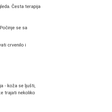
eda. Česta terapija
 Počinje se sa
ati crvenilo i
 - koža se ljušti,
e trajati nekoliko