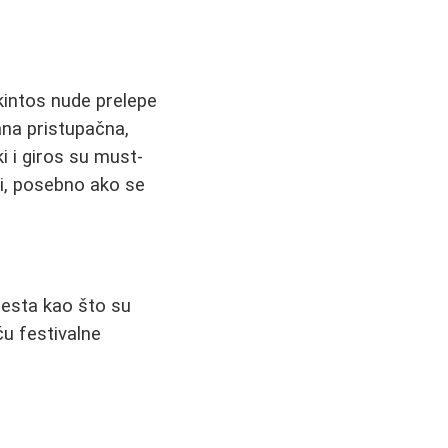
akintos nude prelepe
ana pristupačna,
i i giros su must-
ini, posebno ako se
mesta kao što su
ču festivalne