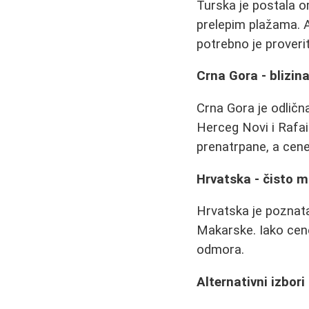
Turska je postala om
prelepim plažama. 
potrebno je proverit
Crna Gora - blizina
Crna Gora je odličn
Herceg Novi i Rafail
prenatrpane, a cen
Hrvatska - čisto mo
Hrvatska je poznat
Makarske. Iako cene
odmora.
Alternativni izbori