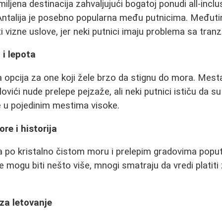
iljena destinacija zahvaljujući bogatoj ponudi all-inclus
Antalija je posebno popularna među putnicima. Međuti
i vizne uslove, jer neki putnici imaju problema sa tran
 i lepota
a opcija za one koji žele brzo da stignu do mora. Mest
ovići nude prelepe pejzaže, ali neki putnici ističu da s
e u pojedinim mestima visoke.
re i historija
a po kristalno čistom moru i prelepim gradovima poput
 mogu biti nešto više, mnogi smatraju da vredi platiti 
 za letovanje