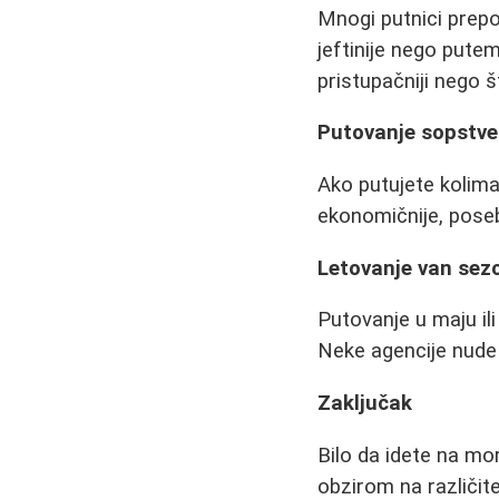
Mnogi putnici prepo
jeftinije nego putem
pristupačniji nego 
Putovanje sopstv
Ako putujete kolima,
ekonomičnije, pose
Letovanje van sez
Putovanje u maju il
Neke agencije nude
Zaključak
Bilo da idete na mor
obzirom na različit