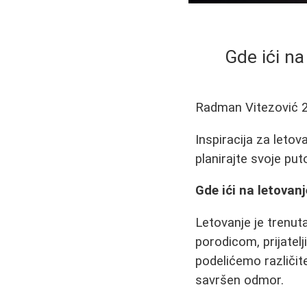
Gde ići na
Radman Vitezović
Inspiracija za letov
planirajte svoje put
Gde ići na letovanj
Letovanje je trenut
porodicom, prijatelj
podelićemo različite
savršen odmor.