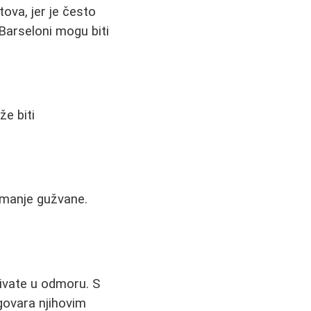
ova, jer je često
u Barseloni mogu biti
že biti
u manje gužvane.
uživate u odmoru. S
govara njihovim