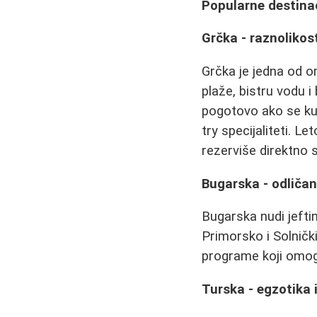
Popularne destinac
Grčka - raznolikos
Grčka je jedna od om
plaže, bistru vodu 
pogotovo ako se kup
try specijaliteti. L
rezerviše direktno 
Bugarska - odličan
Bugarska nudi jeft
Primorsko i Solnički
programe koji omo
Turska - egzotika 