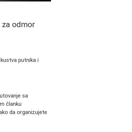
ti za odmor
skustva putnika i
putovanje sa
vom članku
kako da organizujete