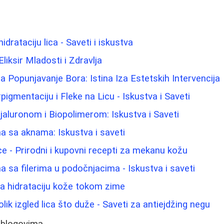
idrataciju lica - Saveti i iskustva
Eliksir Mladosti i Zdravlja
 za Popunjavanje Bora: Istina Iza Estetskih Intervencija
pigmentaciju i Fleke na Licu - Iskustva i Saveti
jaluronom i Biopolimerom: Iskustva i Saveti
 sa aknama: Iskustva i saveti
 lice - Prirodni i kupovni recepti za mekanu kožu
 sa filerima u podočnjacima - Iskustva i saveti
 za hidrataciju kože tokom zime
ik izgled lica što duže - Saveti za antiejdžing negu
 blogovima