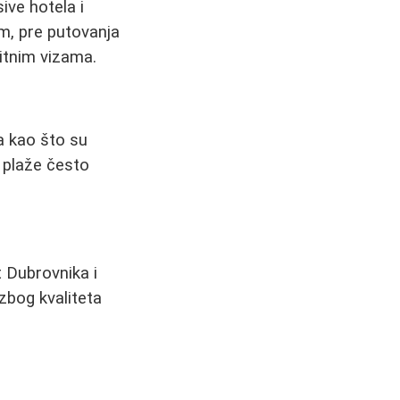
ive hotela i
m, pre putovanja
zitnim vizama.
a kao što su
u plaže često
 Dubrovnika i
zbog kvaliteta