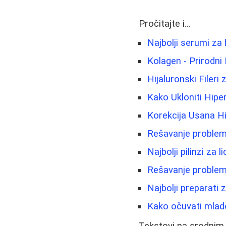
Pročitajte i...
Najbolji serumi za h
Kolagen - Prirodni 
Hijaluronski Fileri
Kako Ukloniti Hiper
Korekcija Usana Hi
Rešavanje problema
Najbolji pilinzi za
Rešavanje problema
Najbolji preparati
Kako očuvati mladol
Tekstovi na srodnim