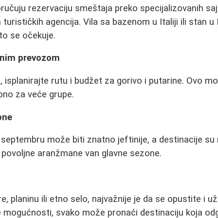
ručuju rezervaciju smeštaja preko specijalizovanih sajt
 turističkih agencija. Vila sa bazenom u Italiji ili stan 
što se očekuje.
enim prevozom
 isplanirajte rutu i budžet za gorivo i putarine. Ovo mo
bno za veće grupe.
one
i septembru može biti znatno jeftinije, a destinacije s
 povoljne aranžmane van glavne sezone.
e, planinu ili etno selo, najvažnije je da se opustite i 
e mogućnosti, svako može pronaći destinaciju koja od