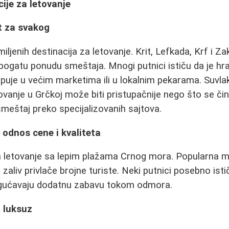
ije za letovanje
t za svakog
iljenih destinacija za letovanje. Krit, Lefkada, Krf i Z
i bogatu ponudu smeštaja. Mnogi putnici ističu da je hr
uje u većim marketima ili u lokalnim pekarama. Suvlak
etovanje u Grčkoj može biti pristupačnije nego što se č
smeštaj preko specijalizovanih sajtova.
 odnos cene i kvaliteta
in letovanje sa lepim plažama Crnog mora. Popularna 
 zaliv privlače brojne turiste. Neki putnici posebno isti
gućavaju dodatnu zabavu tokom odmora.
i luksuz