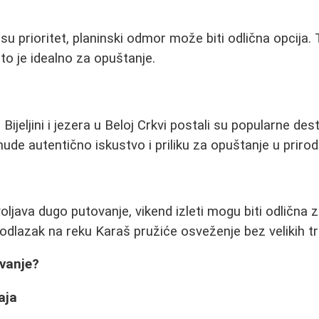
su prioritet, planinski odmor može biti odlična opcija.
što je idealno za opuštanje.
 Bijeljini i jezera u Beloj Crkvi postali su popularne des
de autentično iskustvo i priliku za opuštanje u prirodi
ljava dugo putovanje, vikend izleti mogu biti odlična
i odlazak na reku Karaš pružiće osveženje bez velikih t
ovanje?
aja