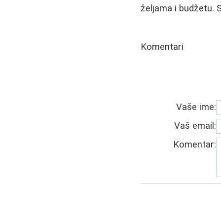
željama i budžetu. 
Komentari
Vaše ime:
Vaš email:
Komentar: