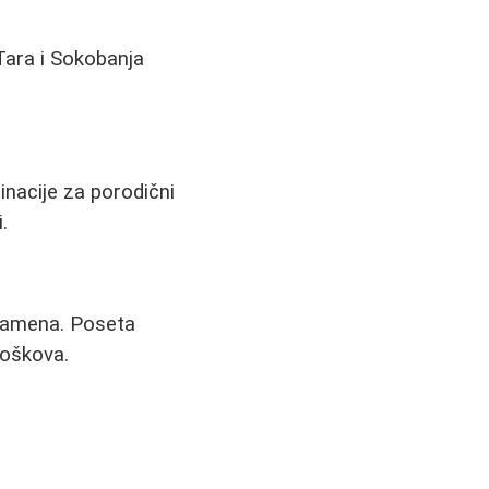
 Tara i Sokobanja
tinacije za porodični
.
 zamena. Poseta
roškova.