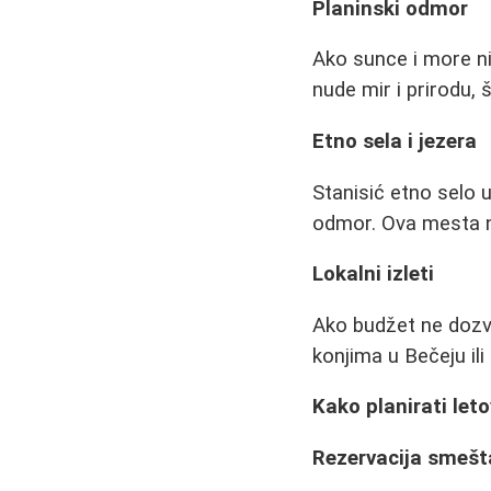
Planinski odmor
Ako sunce i more ni
nude mir i prirodu, 
Etno sela i jezera
Stanisić etno selo u
odmor. Ova mesta nu
Lokalni izleti
Ako budžet ne dozvo
konjima u Bečeju il
Kako planirati let
Rezervacija smešt