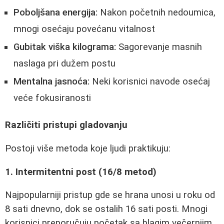
Poboljšana energija:
Nakon početnih nedoumica,
mnogi osećaju povećanu vitalnost
Gubitak viška kilograma:
Sagorevanje masnih
naslaga pri dužem postu
Mentalna jasnoća:
Neki korisnici navode osećaj
veće fokusiranosti
Različiti pristupi gladovanju
Postoji više metoda koje ljudi praktikuju:
1. Intermitentni post (16/8 metod)
Najpopularniji pristup gde se hrana unosi u roku od
8 sati dnevno, dok se ostalih 16 sati posti. Mnogi
korisnici preporučuju početak sa blagim večernjim