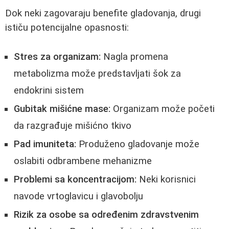
Dok neki zagovaraju benefite gladovanja, drugi
ističu potencijalne opasnosti:
Stres za organizam:
Nagla promena
metabolizma može predstavljati šok za
endokrini sistem
Gubitak mišićne mase:
Organizam može početi
da razgrađuje mišićno tkivo
Pad imuniteta:
Produženo gladovanje može
oslabiti odbrambene mehanizme
Problemi sa koncentracijom:
Neki korisnici
navode vrtoglavicu i glavobolju
Rizik za osobe sa određenim zdravstvenim