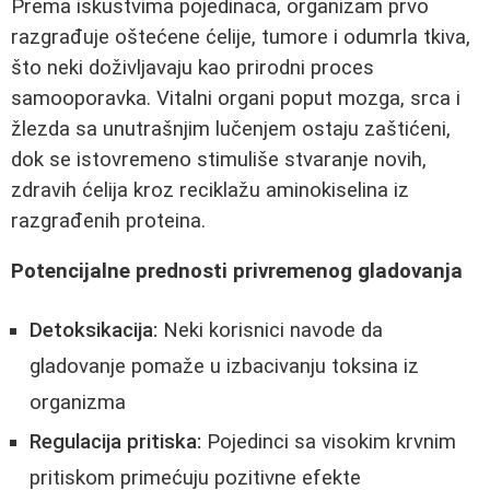
Prema iskustvima pojedinaca, organizam prvo
razgrađuje oštećene ćelije, tumore i odumrla tkiva,
što neki doživljavaju kao prirodni proces
samooporavka. Vitalni organi poput mozga, srca i
žlezda sa unutrašnjim lučenjem ostaju zaštićeni,
dok se istovremeno stimuliše stvaranje novih,
zdravih ćelija kroz reciklažu aminokiselina iz
razgrađenih proteina.
Potencijalne prednosti privremenog gladovanja
Detoksikacija:
Neki korisnici navode da
gladovanje pomaže u izbacivanju toksina iz
organizma
Regulacija pritiska:
Pojedinci sa visokim krvnim
pritiskom primećuju pozitivne efekte