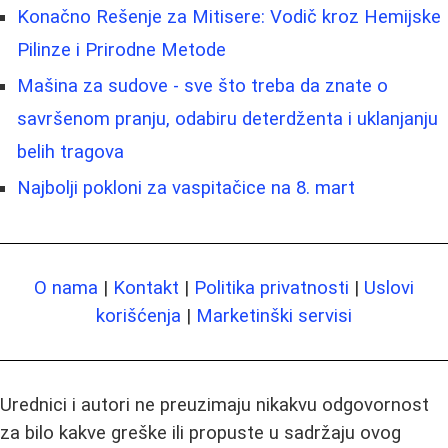
Konačno Rešenje za Mitisere: Vodič kroz Hemijske
Pilinze i Prirodne Metode
Mašina za sudove - sve što treba da znate o
savršenom pranju, odabiru deterdženta i uklanjanju
belih tragova
Najbolji pokloni za vaspitačice na 8. mart
O nama
|
Kontakt
|
Politika privatnosti
|
Uslovi
korišćenja
|
Marketinški servisi
Urednici i autori ne preuzimaju nikakvu odgovornost
za bilo kakve greške ili propuste u sadržaju ovog