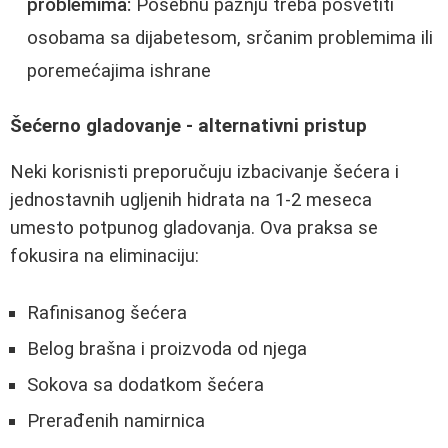
problemima:
Posebnu pažnju treba posvetiti
osobama sa dijabetesom, srčanim problemima ili
poremećajima ishrane
Šećerno gladovanje - alternativni pristup
Neki korisnisti preporučuju izbacivanje šećera i
jednostavnih ugljenih hidrata na 1-2 meseca
umesto potpunog gladovanja. Ova praksa se
fokusira na eliminaciju:
Rafinisanog šećera
Belog brašna i proizvoda od njega
Sokova sa dodatkom šećera
Prerađenih namirnica