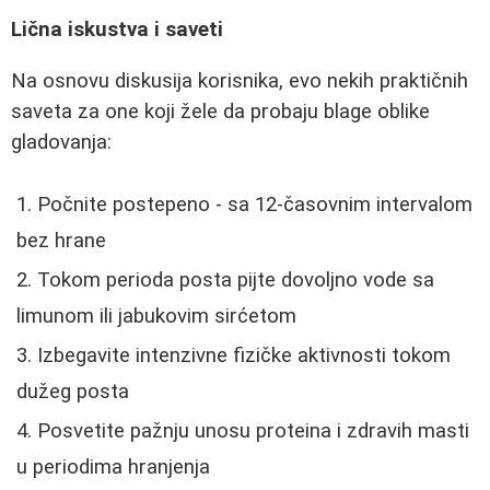
Lična iskustva i saveti
Na osnovu diskusija korisnika, evo nekih praktičnih
saveta za one koji žele da probaju blage oblike
gladovanja:
Počnite postepeno - sa 12-časovnim intervalom
bez hrane
Tokom perioda posta pijte dovoljno vode sa
limunom ili jabukovim sirćetom
Izbegavite intenzivne fizičke aktivnosti tokom
dužeg posta
Posvetite pažnju unosu proteina i zdravih masti
u periodima hranjenja