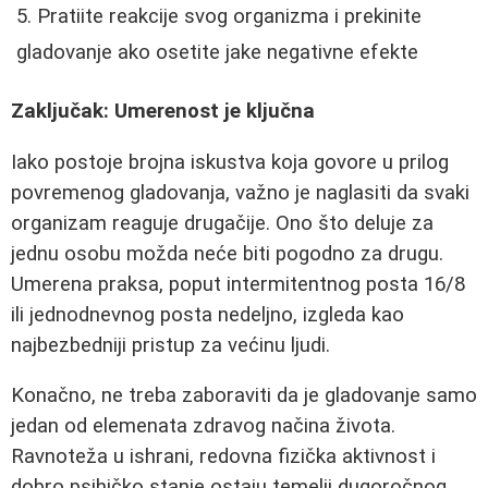
Pratiite reakcije svog organizma i prekinite
gladovanje ako osetite jake negativne efekte
Zaključak: Umerenost je ključna
Iako postoje brojna iskustva koja govore u prilog
povremenog gladovanja, važno je naglasiti da svaki
organizam reaguje drugačije. Ono što deluje za
jednu osobu možda neće biti pogodno za drugu.
Umerena praksa, poput intermitentnog posta 16/8
ili jednodnevnog posta nedeljno, izgleda kao
najbezbedniji pristup za većinu ljudi.
Konačno, ne treba zaboraviti da je gladovanje samo
jedan od elemenata zdravog načina života.
Ravnoteža u ishrani, redovna fizička aktivnost i
dobro psihičko stanje ostaju temelji dugoročnog