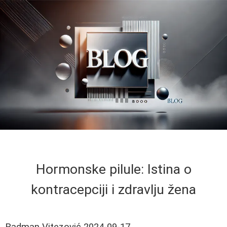
Hormonske pilule: Istina o
kontracepciji i zdravlju žena
Radman Vitezović
2024-09-17