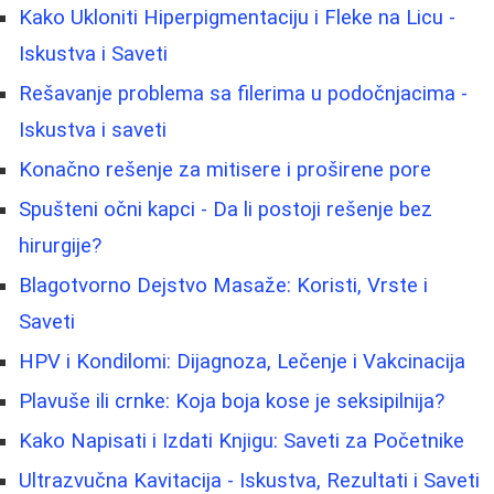
Kako Ukloniti Hiperpigmentaciju i Fleke na Licu -
Iskustva i Saveti
Rešavanje problema sa filerima u podočnjacima -
Iskustva i saveti
Konačno rešenje za mitisere i proširene pore
Spušteni očni kapci - Da li postoji rešenje bez
hirurgije?
Blagotvorno Dejstvo Masaže: Koristi, Vrste i
Saveti
HPV i Kondilomi: Dijagnoza, Lečenje i Vakcinacija
Plavuše ili crnke: Koja boja kose je seksipilnija?
Kako Napisati i Izdati Knjigu: Saveti za Početnike
Ultrazvučna Kavitacija - Iskustva, Rezultati i Saveti